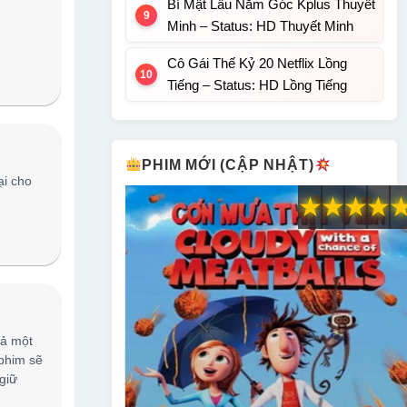
Bí Mật Lầu Năm Góc Kplus Thuyết
Minh – Status: HD Thuyết Minh
Cô Gái Thế Kỷ 20 Netflix Lồng
Tiếng – Status: HD Lồng Tiếng
PHIM MỚI (CẬP NHẬT)
ại cho
★
★
★
★
cả một
 phim sẽ
giữ