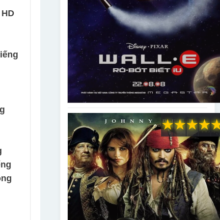
 HD
iếng
g
★
★
★
★
g
ếng
ồng