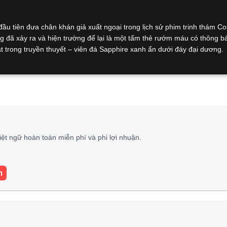
đầu tiên đưa chân khán giả xuất ngoại trong lịch sử phim trinh thám C
 đã xảy ra và hiện trường để lại là một tấm thẻ rướm máu có thông b
ật trong truyền thuyết – viên đá Sapphire xanh ẩn dưới đáy đại dương.
iệt ngữ hoàn toàn miễn phí và phi lợi nhuận.
m