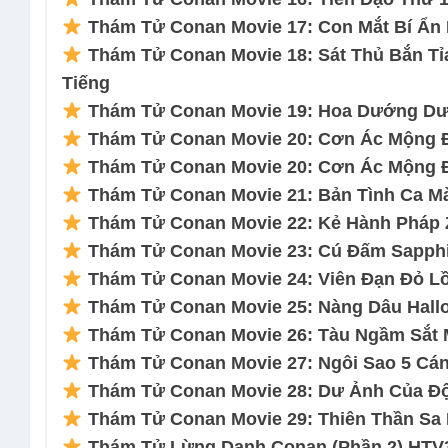
Thám Tử Conan Movie 17: Con Mắt Bí Ẩn 
Thám Tử Conan Movie 18: Sát Thủ Bắn Tỉ
Tiếng
Thám Tử Conan Movie 19: Hoa Dướng Dươ
Thám Tử Conan Movie 20: Cơn Ác Mộng Đe
Thám Tử Conan Movie 20: Cơn Ác Mộng Đe
Thám Tử Conan Movie 21: Bản Tình Ca Mà
Thám Tử Conan Movie 22: Kẻ Hành Pháp Z
Thám Tử Conan Movie 23: Cú Đấm Sapphir
Thám Tử Conan Movie 24: Viên Đạn Đỏ Lồ
Thám Tử Conan Movie 25: Nàng Dâu Hallo
Thám Tử Conan Movie 26: Tàu Ngầm Sắt 
Thám Tử Conan Movie 27: Ngôi Sao 5 Cánh
Thám Tử Conan Movie 28: Dư Ảnh Của Độ
Thám Tử Conan Movie 29: Thiên Thần Sa 
Thám Tử Lừng Danh Conan (Phần 2) HTV3 