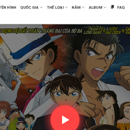
YỀN HÌNH
QUỐC GIA
THỂ LOẠI
NĂM
ALBUM
FAQ