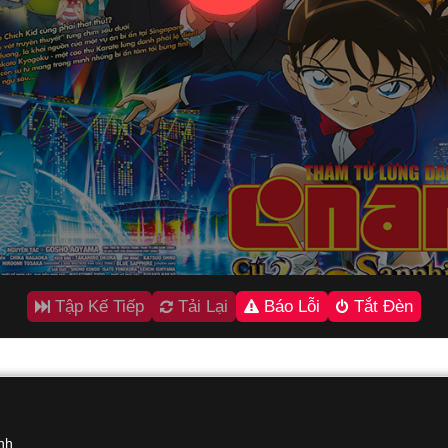
Tập Kế Tiếp
Tải Lại
Báo Lỗi
Tắt Đèn
nh