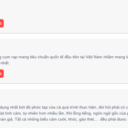
m
 cụm rạp mang tiêu chuẩn quốc tế đầu tiên tại Việt Nam nhằm mang l
nhất.
m
 dụng nhất bởi độ phức tạp của cả quá trình thực hiện, đòi hỏi phải có 
đạt tình cảm, tự nhiên hơn nhiều lần, Khi lồng tiếng, ngôn ngữ gốc của
hán giả. Tất cả những biểu cảm cười, khóc, gào thét,… đều phải được 