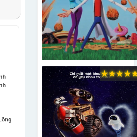
★
★
★
★
inh
inh
Lồng