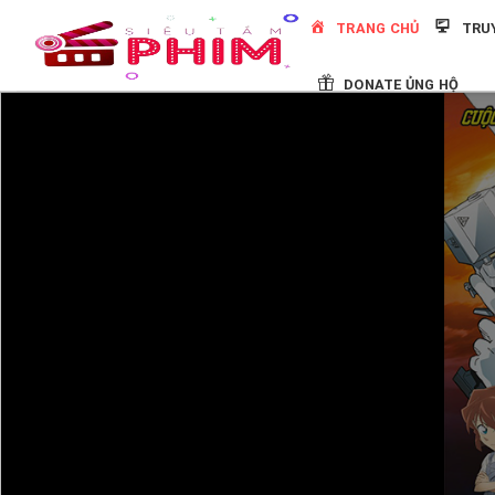
Skip
TRANG CHỦ
TRU
to
content
DONATE ỦNG HỘ