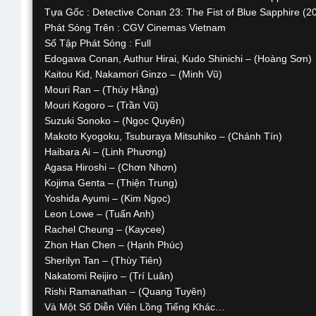
Tựa Gốc : Detective Conan 23: The Fist of Blue Sapphire (2
Phát Sóng Trên : CGV Cinemas Vietnam
Số Tập Phát Sóng : Full
Edogawa Conan, Authur Hirai, Kudo Shinichi – (Hoàng Sơn)
Kaitou Kid, Nakamori Ginzo – (Minh Vũ)
Mouri Ran – (Thúy Hằng)
Mouri Kogoro – (Trần Vũ)
Suzuki Sonoko – (Ngọc Quyên)
Makoto Kyogoku, Tsuburaya Mitsuhiko – (Chánh Tín)
Haibara Ai – (Linh Phương)
Agasa Hiroshi – (Chơn Nhơn)
Kojima Genta – (Thiện Trung)
Yoshida Ayumi – (Kim Ngọc)
Leon Lowe – (Tuấn Anh)
Rachel Cheung – (Kaycee)
Zhon Han Chen – (Hạnh Phúc)
Sherilyn Tan – (Thùy Tiên)
Nakatomi Reijiro – (Trí Luân)
Rishi Ramanathan – (Quang Tuyên)
Và Một Số Diễn Viên Lồng Tiếng Khác…