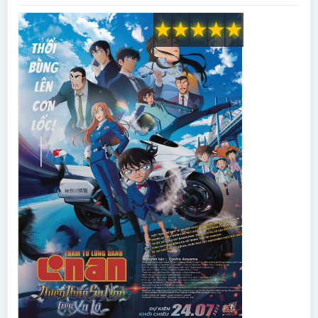
★
★
★
★
★