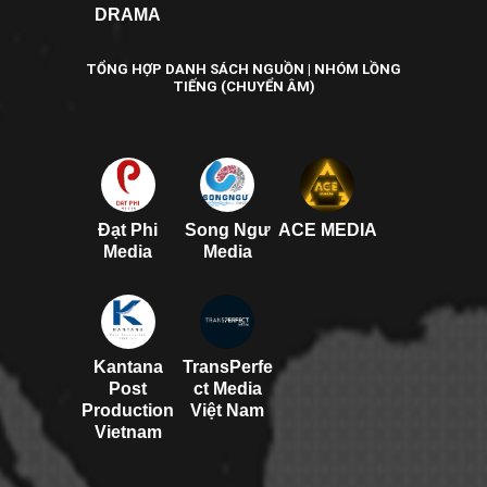
DRAMA
TỔNG HỢP DANH SÁCH NGUỒN | NHÓM LỒNG
TIẾNG (CHUYỂN ÂM)
Đạt Phi
Song Ngư
ACE MEDIA
Media
Media
Kantana
TransPerfe
Post
ct Media
Production
Việt Nam
Vietnam