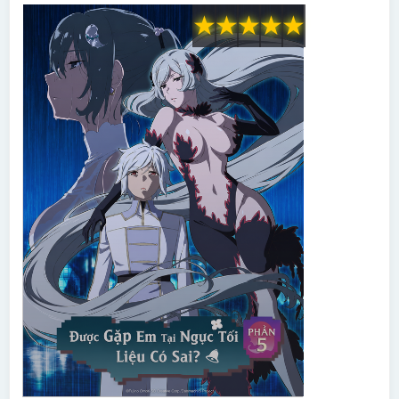
★
★
★
★
★