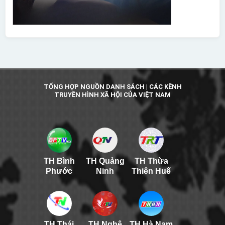
TỔNG HỢP NGUỒN DANH SÁCH | CÁC KÊNH
TRUYỀN HÌNH XÃ HỘI CỦA VIỆT NAM
TH Bình
TH Quảng
TH Thừa
Phước
Ninh
Thiên Huế
TH Thái
TH Nghệ
TH Hà Nam