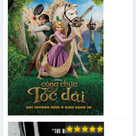
★
★
★
★
★