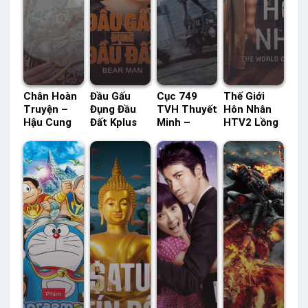
Chân Hoàn
Đầu Gấu
Cục 749
Thế Giới
Truyện –
Đụng Đầu
TVH Thuyết
Hôn Nhân
Hậu Cung
Đất Kplus
Minh –
HTV2 Lồng
Chân Hoàn
Thuyết
Status: HD
Tiếng –
Truyện
Minh –
Thuyết
Status: 16 /
HTV7 Lồng
Status: HD
Minh
16 Lồng
Tiếng –
Thuyết
Tiếng
Status: 76 /
Minh
76 Lồng
Tiếng