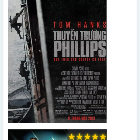
★
★
★
★
★