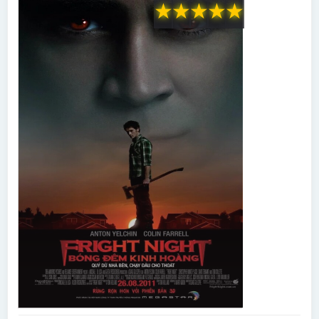
★
★
★
★
★