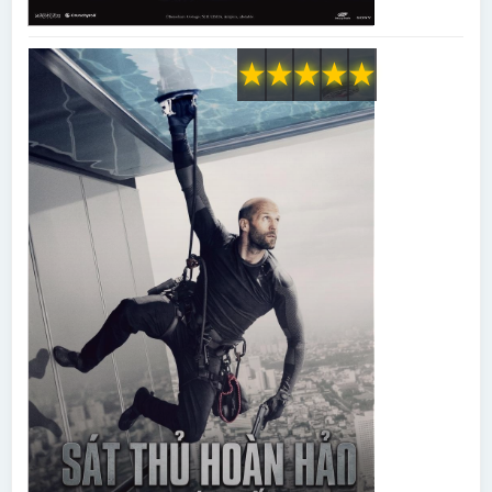
★
★
★
★
★