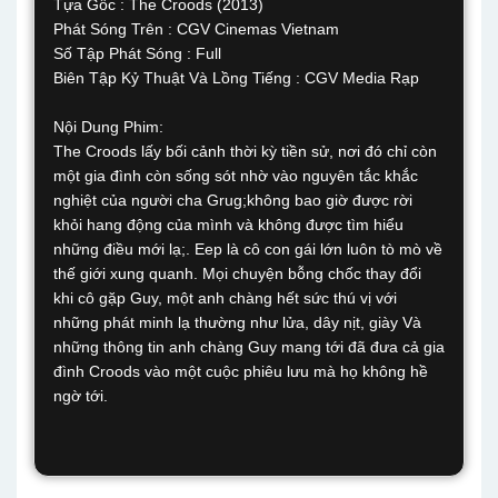
Tựa Gốc : The Croods (2013)
Phát Sóng Trên : CGV Cinemas Vietnam
Số Tập Phát Sóng : Full
Biên Tập Kỷ Thuật Và Lồng Tiếng : CGV Media Rạp
Nội Dung Phim:
The Croods lấy bối cảnh thời kỳ tiền sử, nơi đó chỉ còn
một gia đình còn sống sót nhờ vào nguyên tắc khắc
nghiệt của người cha Grug;không bao giờ được rời
khỏi hang động của mình và không được tìm hiểu
những điều mới lạ;. Eep là cô con gái lớn luôn tò mò về
thế giới xung quanh. Mọi chuyện bỗng chốc thay đổi
khi cô gặp Guy, một anh chàng hết sức thú vị với
những phát minh lạ thường như lửa, dây nịt, giày Và
những thông tin anh chàng Guy mang tới đã đưa cả gia
đình Croods vào một cuộc phiêu lưu mà họ không hề
ngờ tới.