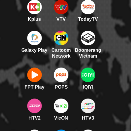
Kplus
VTV
TodayTV
Galaxy Play
Cartoom
Boomerang
Network
Vietnam
FPT Play
POPS
IQIYI
HTV2
VieON
HTV3