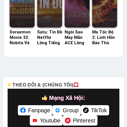
Doraemon
Satu: Tín Đồ
Ngôi Sao
Ma Tốc Độ
Movie 32:
Netflix
May Mắn
2: Linh Hồn
Nobita Và
Lồng Tiếng
ACE Lồng
Báo Thù
Hòn Đảo
– Status:
Tiếng –
TVH Thuyết
Diệu Kì –
09 / 09
Status: HD
Minh –
Cuộc Phiêu
Lồng Tiếng
Lồng Tiếng
Status: HD
Lưu Của
Thuyết
Loài Thú
Minh
HTV3 Lồng
Tiếng –
THEO DÕI & (CHÚNG TÔI)
Status: HD
Lồng Tiếng
Mạng Xã Hội:
Fanpage
Group
TikTok
Youtube
Pinterest