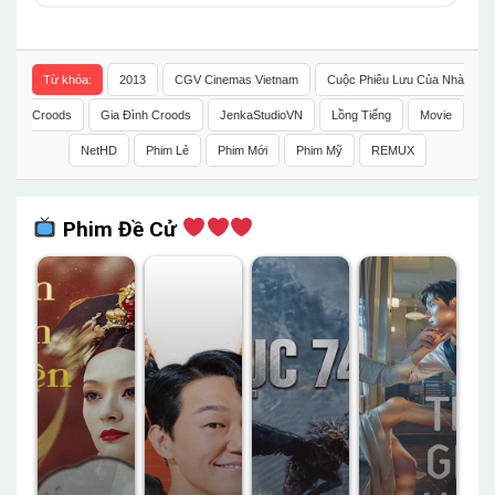
Từ khóa:
2013
CGV Cinemas Vietnam
Cuộc Phiêu Lưu Của Nhà
Croods
Gia Đình Croods
JenkaStudioVN
Lồng Tiếng
Movie
NetHD
Phim Lẻ
Phim Mới
Phim Mỹ
REMUX
Phim Đề Cử