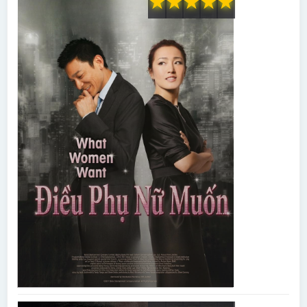
★
★
★
★
★