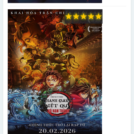
★
★
★
★
★