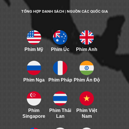
TỔNG HỢP DANH SÁCH | NGUỒN CÁC QUỐC GIA
Phim Mỹ
Phim Úc
Phim Anh
Phim Nga
Phim Pháp
Phim Ấn Độ
Phim
Phim Thái
Phim Việt
Singapore
Lan
Nam