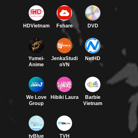
HDVietnam
Fshare
DVD
Yumei-
JenkaStudi
NetHD
Anime
oVN
We Love
Hibiki Laura
Barbie
Group
Vietnam
tvBlue
TVH