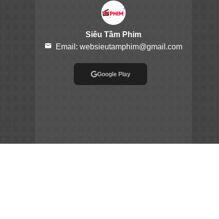
Siêu Tầm Phim
email
Email:
websieutamphim@gmail.com
Google Play
App Store