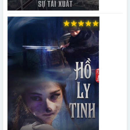
★
★
★
★
★