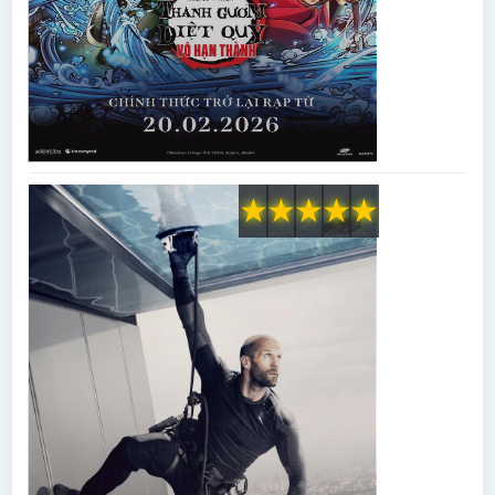
★
★
★
★
★