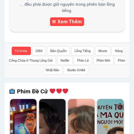
… đều phải được giữ nguyên trong phiên bản lồng
tiếng.
Xem Thêm
Từ khóa:
1984
Bản Quyền
Lồng Tiếng
Movie
Nàng
Công Chúa ở Thung Lũng Gió
Netflix
Phim Lẻ
Phim Mới
Phim
Nhật Bản
Studio Ghibli
Phim Đề Cử