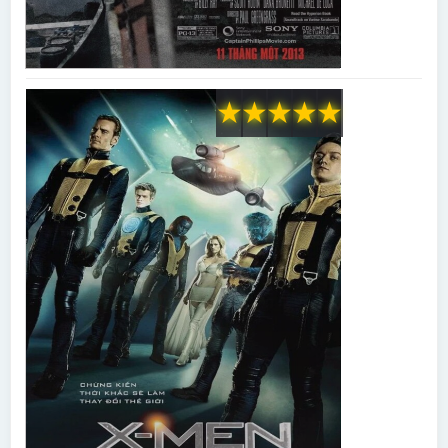
★
★
★
★
★