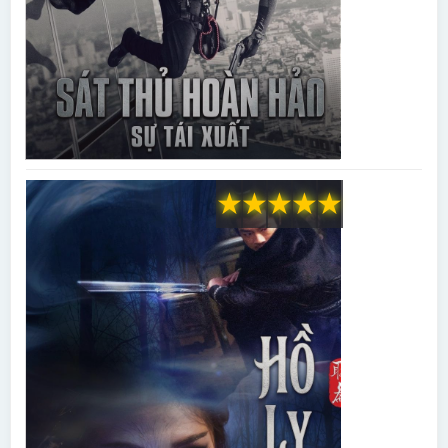
★
★
★
★
★