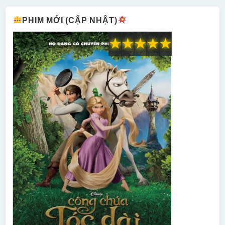
PHIM MỚI (CẬP NHẬT)
★
★
★
★
★