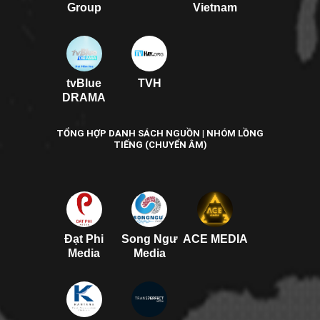
Group
Vietnam
tvBlue
TVH
DRAMA
TỔNG HỢP DANH SÁCH NGUỒN | NHÓM LỒNG
TIẾNG (CHUYỂN ÂM)
Đạt Phi
Song Ngư
ACE MEDIA
Media
Media