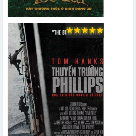
★
★
★
★
★