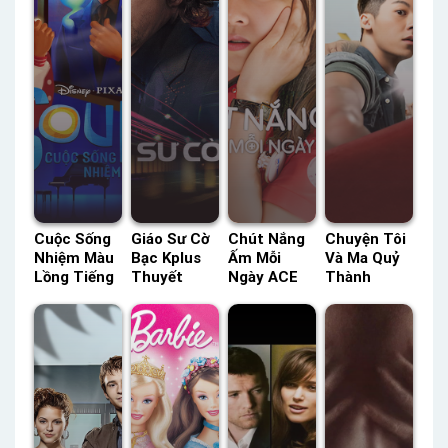
Cuộc Sống
Giáo Sư Cờ
Chút Nắng
Chuyện Tôi
Nhiệm Màu
Bạc Kplus
Ấm Mỗi
Và Ma Quỷ
Lồng Tiếng
Thuyết
Ngày ACE
Thành
– Status:
Minh –
Lồng Tiếng
Người Một
HD Lồng
Status: HD
– Status:
Nhà Netflix
Tiếng
Thuyết
12 / 12
Lồng Tiếng
Minh
Lồng Tiếng
– Status:
HD Lồng
Tiếng