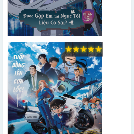
★
★
★
★
★