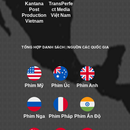
Kantana
TransPerfe
Post
ct Media
Production
Việt Nam
Vietnam
TỔNG HỢP DANH SÁCH | NGUỒN CÁC QUỐC GIA
Phim Mỹ
Phim Úc
Phim Anh
Phim Nga
Phim Pháp
Phim Ấn Độ