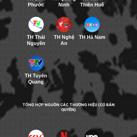
Phước
Ninh
Thiên Huế
TH Thái
TH Nghệ
TH Hà Nam
Nguyên
An
TH Tuyên
Quang
TỔNG HỢP NGUỒN CÁC THƯƠNG HIỆU (CÓ BẢN
QUYỀN)