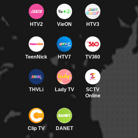
HTV2
VieON
HTV3
TeenNick
HTV7
TV360
THVLi
Lady TV
SCTV
Online
Clip TV
DANET