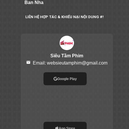
Ban Nha
LIÊN HỆ HỢP TÁC & KHIẾU NẠI NỘI DUNG #!
Siêu Tầm Phim
email
Email:
websieutamphim@gmail.com
Google Play
App Store