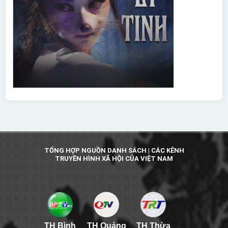
TỔNG HỢP NGUỒN DANH SÁCH | CÁC KÊNH
TRUYỀN HÌNH XÃ HỘI CỦA VIỆT NAM
TH Bình
TH Quảng
TH Thừa