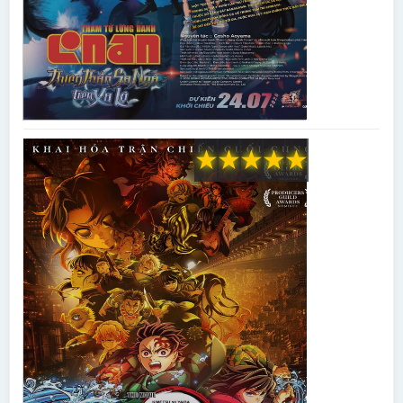
★
★
★
★
★