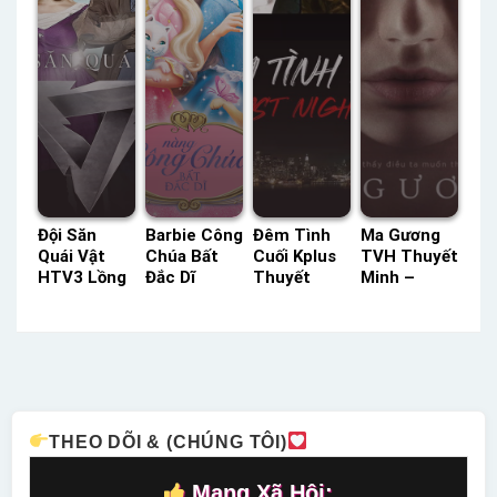
Đội Săn
Barbie Công
Đêm Tình
Ma Gương
Quái Vật
Chúa Bất
Cuối Kplus
TVH Thuyết
HTV3 Lồng
Đắc Dĩ
Thuyết
Minh –
Tiếng –
HTV3 Lồng
Minh –
Status: HD
Status: 26 /
Tiếng –
Status: HD
Thuyết
26 Lồng
Status: HD
Thuyết
Minh
Tiếng
Lồng Tiếng
Minh
THEO DÕI & (CHÚNG TÔI)
Mạng Xã Hội: