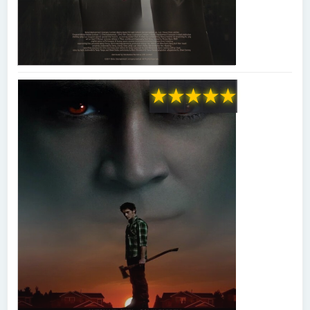
★
★
★
★
★