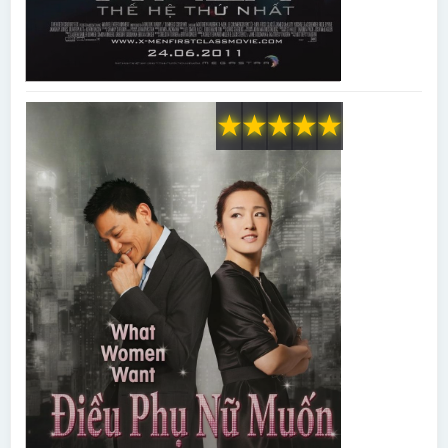
★
★
★
★
★