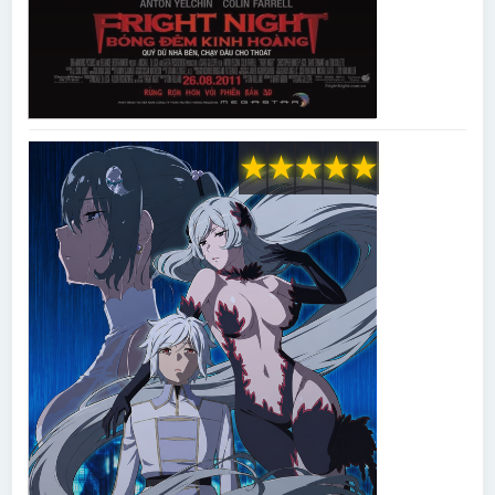
★
★
★
★
★