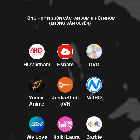
TỔNG HỢP NGUỒN CÁC FANDOM & HỘI NHÓM
(KHÔNG BẢN QUYỀN)
HDVietnam
Fshare
DVD
Yumei-
JenkaStudi
NetHD
Anime
oVN
We Love
Hibiki Laura
Barbie