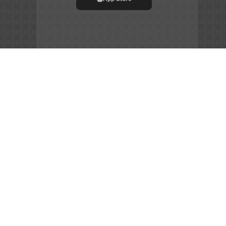
File APK
Copyright ©
2026
Siêu Tầm Phim
Chia Sẻ Đam Mê –
Gắn Kết Cộng Đồng – Tôn Vinh Nghệ Thuật
sieutamphim.pro