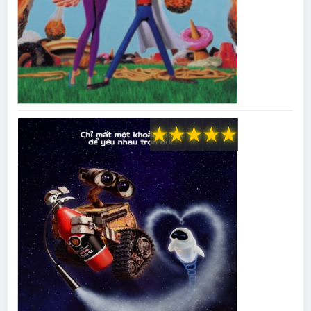
★
★
★
★
★