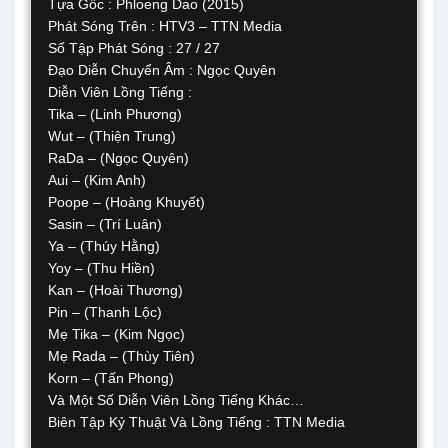
Tựa Gốc : Phloeng Dao (2015)
Phát Sóng Trên : HTV3 – TTN Media
Số Tập Phát Sóng : 27 / 27
Đạo Diễn Chuyển Âm : Ngọc Quyên
Diễn Viên Lồng Tiếng :
Tika – (Linh Phương)
Wut – (Thiện Trung)
RaDa – (Ngọc Quyên)
Aui – (Kim Anh)
Poope – (Hoàng Khuyết)
Sasin – (Trí Luân)
Ya – (Thúy Hằng)
Yoy – (Thu Hiền)
Kan – (Hoài Thương)
Pin – (Thanh Lộc)
Mẹ Tika – (Kim Ngọc)
Mẹ Rada – (Thùy Tiên)
Korn – (Tấn Phong)
Và Một Số Diễn Viên Lồng Tiếng Khác…
Biên Tập Kỷ Thuật Và Lồng Tiếng : TTN Media