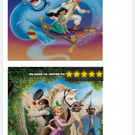
★
★
★
★
★