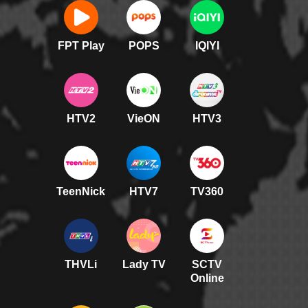
FPT Play
POPS
IQIYI
HTV2
VieON
HTV3
TeenNick
HTV7
TV360
THVLi
Lady TV
SCTV
Online