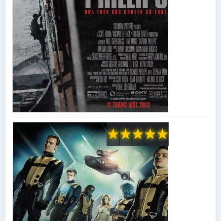
★
★
★
★
★