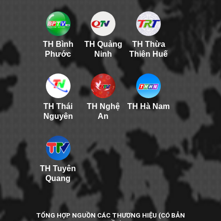
TH Bình
TH Quảng
TH Thừa
Phước
Ninh
Thiên Huế
TH Thái
TH Nghệ
TH Hà Nam
Nguyên
An
TH Tuyên
Quang
TỔNG HỢP NGUỒN CÁC THƯƠNG HIỆU (CÓ BẢN