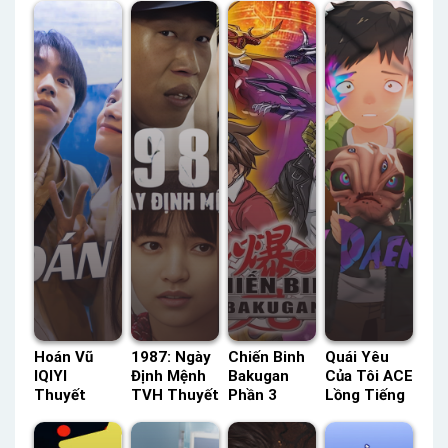
Hoán Vũ
1987: Ngày
Chiến Binh
Quái Yêu
IQIYI
Định Mệnh
Bakugan
Của Tôi ACE
Thuyết
TVH Thuyết
Phần 3
Lồng Tiếng
Minh –
Minh –
Thuyết
– Status:
Status: 23 /
Status: HD
Minh –
13 / 13