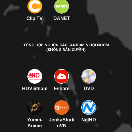
Clip TV
DANET
TỔNG HỢP NGUỒN CÁC FANDOM & HỘI NHÓM
(KHÔNG BẢN QUYỀN)
HDVietnam
Fshare
DVD
Yumei-
JenkaStudi
NetHD
Anime
oVN