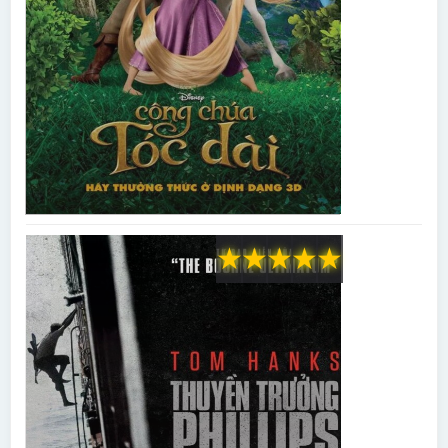
★
★
★
★
★