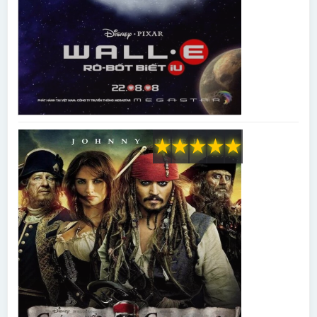
★
★
★
★
★