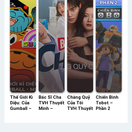
23 Thuyết
Thuyết
Status: 39 /
Lồng Tiếng
Minh
Minh
39 Thuyết
Minh
Thế Giới Kì
Bác Sĩ Cha
Chàng Quỷ
Chiến Binh
Diệu: Của
TVH Thuyết
Của Tôi
Tobot –
Gumball –
Minh –
TVH Thuyết
Phần 2
(Mùa 6)
Status: 14 /
Minh –
HTV3 Lồng
HBO Thuyết
14 Thuyết
Status: 16 /
Tiếng –
Minh –
Minh
16 Thuyết
Status: 30 /
Status: 40 /
Minh
30 Lồng