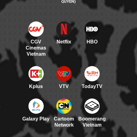
QUYỀN)
CGV
Netflix
HBO
Cinemas
Vietnam
Kplus
VTV
TodayTV
Galaxy Play
Cartoom
Boomerang
Network
Vietnam