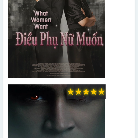
★
★
★
★
★