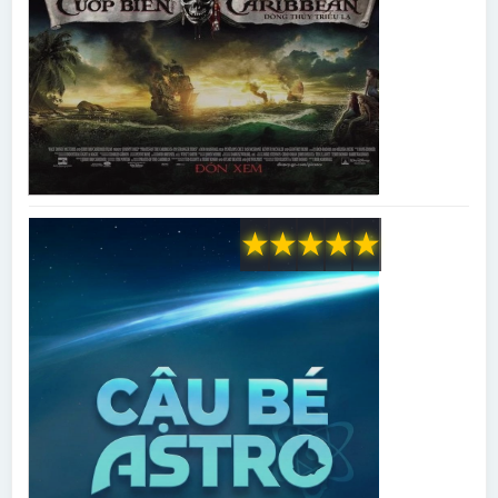
★
★
★
★
★