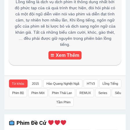
Lồng tiếng là dịch vụ dịch phim ít thông dụng nhất bởi
độ phức tạp của cả quá trình thực hiện, đòi hỏi phải có
cả một đội ngũ diễn viên nói vào phim và diễn đạt tình
cảm, tự nhiên hơn nhiều lần, Khi lồng tiếng, ngôn ngữ
gốc của phim sẽ bị lược bỏ và dịch sang ngôn ngữ của
khán giả. Tất cả những biểu cảm cười, khóc, gào thét,
… đều phải được giữ nguyên trong phiên bản lồng
tiếng.
Xem Thêm
Từ khóa:
2015
Hào Quang Nghiệt Ngã
HTV3
Lồng Tiếng
Phim Bộ
Phim Mới
Phim Thái Lan
REMUX
Series
Siêu
Tầm Phim
Phim Đề Cử