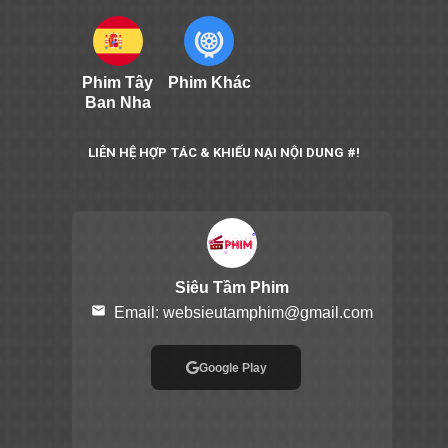
Phim Tây
Phim Khác
Ban Nha
LIÊN HỆ HỢP TÁC & KHIẾU NẠI NỘI DUNG #!
Siêu Tầm Phim
email
Email:
websieutamphim@gmail.com
Google Play