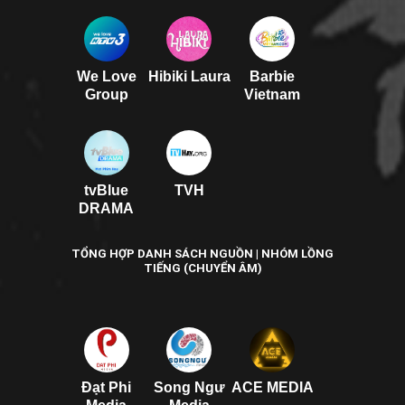
We Love
Hibiki Laura
Barbie
Group
Vietnam
tvBlue
TVH
DRAMA
TỔNG HỢP DANH SÁCH NGUỒN | NHÓM LỒNG
TIẾNG (CHUYỂN ÂM)
Đạt Phi
Song Ngư
ACE MEDIA