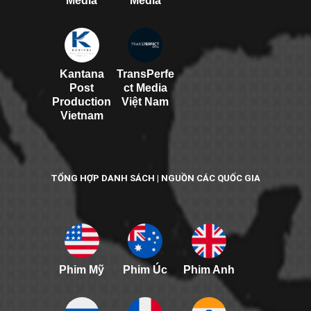
Media
Media
Kantana
TransPerfe
Post
ct Media
Production
Việt Nam
Vietnam
TỔNG HỢP DANH SÁCH | NGUỒN CÁC QUỐC GIA
Phim Mỹ
Phim Úc
Phim Anh