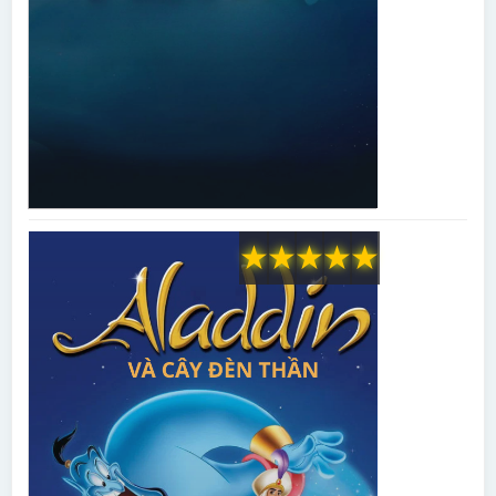
★
★
★
★
★