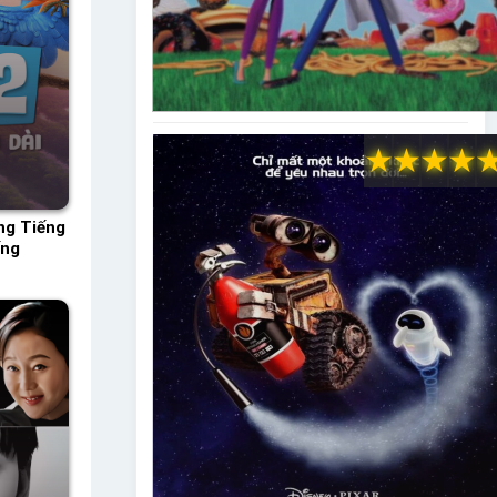
★
★
★
★
ng Tiếng
ếng