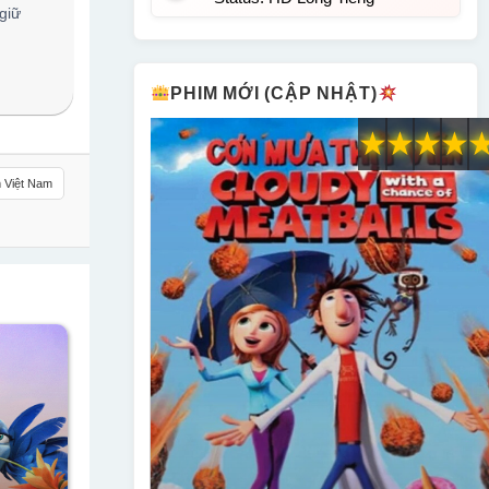
giữ
PHIM MỚI (CẬP NHẬT)
★
★
★
★
 Việt Nam