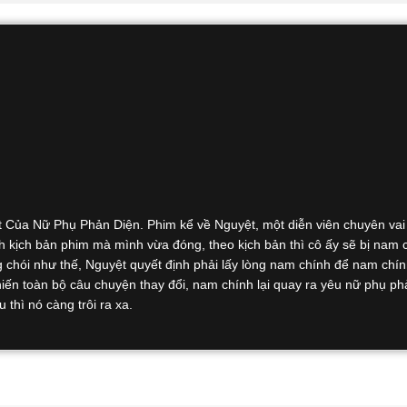
t Của Nữ Phụ Phản Diện. Phim kể về Nguyệt, một diễn viên chuyên va
h kịch bản phim mà mình vừa đóng, theo kịch bản thì cô ấy sẽ bị nam 
 chói như thế, Nguyệt quyết định phải lấy lòng nam chính để nam chí
khiến toàn bộ câu chuyện thay đổi, nam chính lại quay ra yêu nữ phụ ph
thì nó càng trôi ra xa.