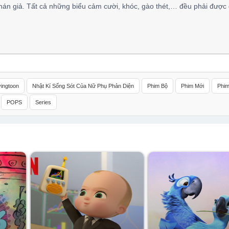
hán giả. Tất cả những biểu cảm cười, khóc, gào thét,… đều phải được 
ingtoon
Nhật Kí Sống Sót Của Nữ Phụ Phản Diện
Phim Bộ
Phim Mới
Phim
POPS
Series