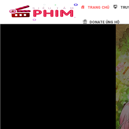
Skip
TRANG CHỦ
TRU
to
content
DONATE ỦNG HỘ