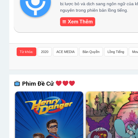
bị lược bỏ và dịch sang ngôn ngữ của k
nguyên trong phiên bản lồng tiếng.
Xem Thêm
Từ khóa:
2020
ACE MEDIA
Bản Quyền
Lồng Tiếng
Mov
Phim Đề Cử