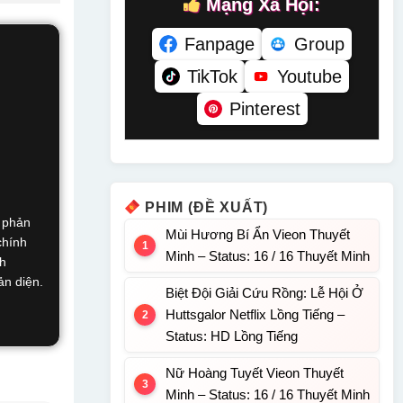
Mạng Xã Hội:
Fanpage
Group
TikTok
Youtube
Pinterest
PHIM (ĐỀ XUẤT)
i phản
Mùi Hương Bí Ẩn Vieon Thuyết
chính
Minh – Status: 16 / 16 Thuyết Minh
nh
ản diện.
Biệt Đội Giải Cứu Rồng: Lễ Hội Ở
Huttsgalor Netflix Lồng Tiếng –
Status: HD Lồng Tiếng
Nữ Hoàng Tuyết Vieon Thuyết
Minh – Status: 16 / 16 Thuyết Minh