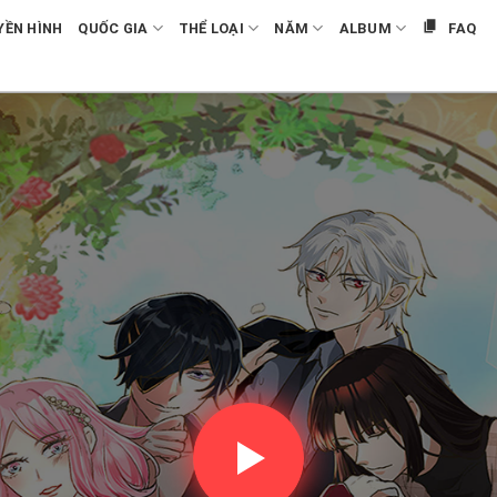
YỀN HÌNH
QUỐC GIA
THỂ LOẠI
NĂM
ALBUM
FAQ