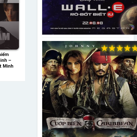
★
★
★
★
hiếm
inh –
t Minh