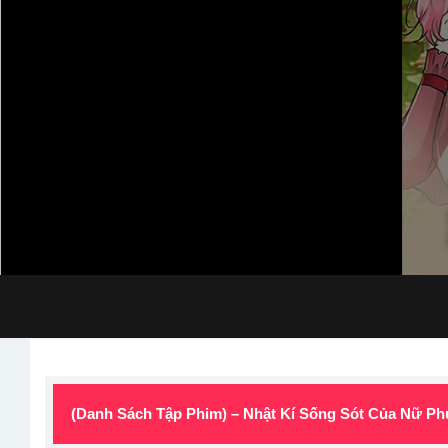
(Danh Sách Tập Phim) – Nhật Kí Sống Sót Của Nữ Ph