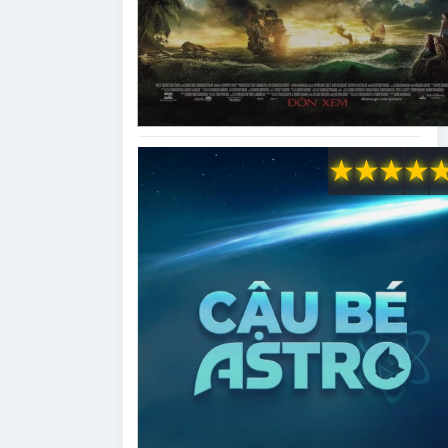
★
★
★
★