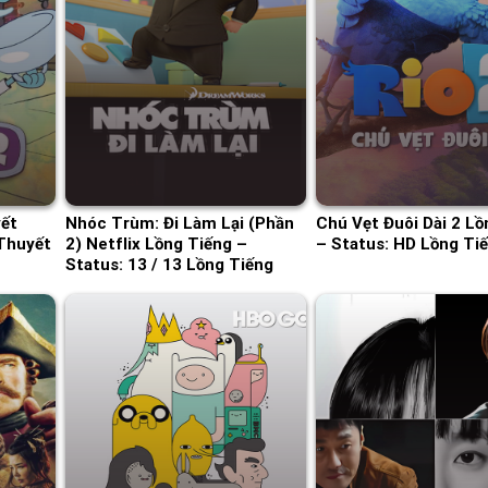
ết
Nhóc Trùm: Đi Làm Lại (Phần
Chú Vẹt Đuôi Dài 2 Lồ
 Thuyết
2) Netflix Lồng Tiếng –
– Status: HD Lồng Ti
Status: 13 / 13 Lồng Tiếng