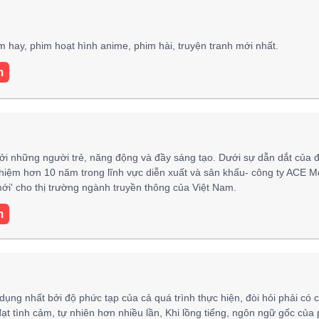
ay, phim hoạt hình anime, phim hài, truyện tranh mới nhất.
m
ởi những người trẻ, năng động và đầy sáng tạo. Dưới sự dẫn dắt của 
hiệm hơn 10 năm trong lĩnh vực diễn xuất và sân khấu- công ty ACE M
i' cho thị trường ngành truyền thông của Việt Nam.
m
 dụng nhất bởi độ phức tạp của cả quá trình thực hiện, đòi hỏi phải có 
đạt tình cảm, tự nhiên hơn nhiều lần, Khi lồng tiếng, ngôn ngữ gốc của