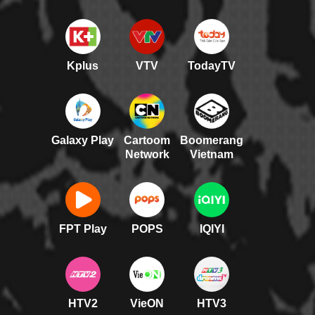
Kplus
VTV
TodayTV
Galaxy Play
Cartoom
Boomerang
Network
Vietnam
FPT Play
POPS
IQIYI
HTV2
VieON
HTV3