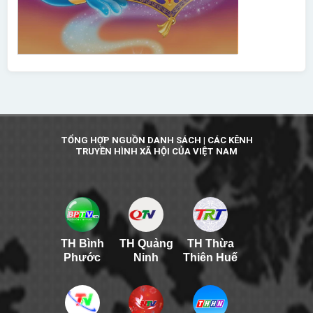
TỔNG HỢP NGUỒN DANH SÁCH | CÁC KÊNH
TRUYỀN HÌNH XÃ HỘI CỦA VIỆT NAM
TH Bình
TH Quảng
TH Thừa
Phước
Ninh
Thiên Huế