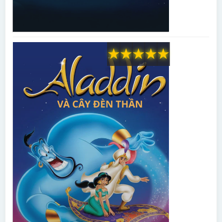
★
★
★
★
★