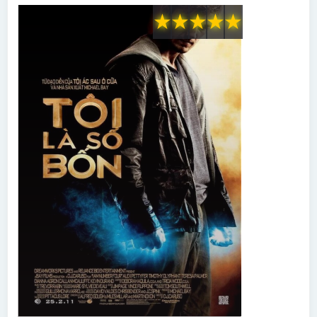
★
★
★
★
★