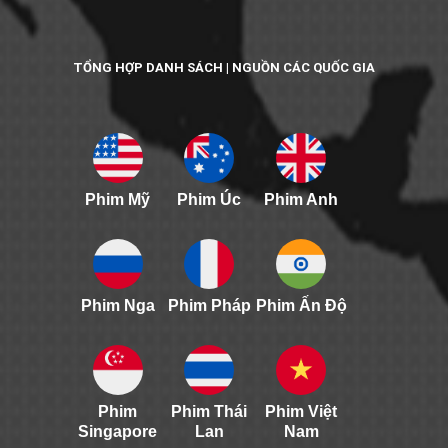
TỔNG HỢP DANH SÁCH | NGUỒN CÁC QUỐC GIA
Phim Mỹ
Phim Úc
Phim Anh
Phim Nga
Phim Pháp
Phim Ấn Độ
Phim
Phim Thái
Phim Việt
Singapore
Lan
Nam