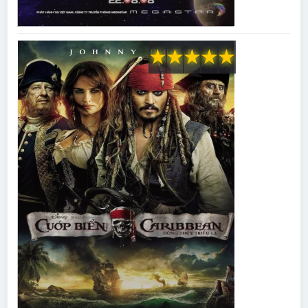
★
★
★
★
★