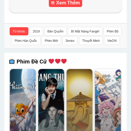
Xem Thêm
Từ khóa:
2019
Bản Quyền
Bí Mật Nàng Fangirl
Phim Bộ
Phim Hàn Quốc
Phim Mới
Series
Thuyết Minh
VieON
Phim Đề Cử