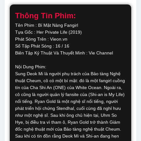
Thông Tin Phim:
Tên Phim : Bí Mật Nàng Fangirl
Tựa Gốc : Her Private Life (2019)
Phát Sóng Trên : Vieon.vn
Số Tập Phát Sóng : 16 / 16
Biên Tập Kỷ Thuật Và Thuyết Minh : Vie Channel
Nội Dung Phim:
Sung Deok Mi là người phụ trách của Bảo tàng Nghệ
thuật Cheum, cô có một bí mật: đó là một fangirl cuồng
tín của Cha Shi An (ONE) của White Ocean. Ngoài ra,
cô cũng là người quản lý fansite của (Shi-an is My Life)
nổi tiếng. Ryan Gold là một nghệ sĩ nổi tiếng, người
phát triển hội chứng Stendhal, cuối cùng đã nghỉ hưu
như một nghệ sĩ. Sau khi ông chủ hiện tại, Uhm So
Hye, bị điều tra vì tham ô, Ryan Gold trở thành Giám
đốc nghệ thuật mới của Bảo tàng nghệ thuật Cheum.
Sau khi có tin đồn rằng Deok Mi và Shi-an đang hẹn