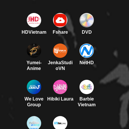
HDVietnam
Fshare
DVD
Yumei-
JenkaStudi
NetHD
Anime
oVN
We Love
Hibiki Laura
Barbie
Group
Vietnam