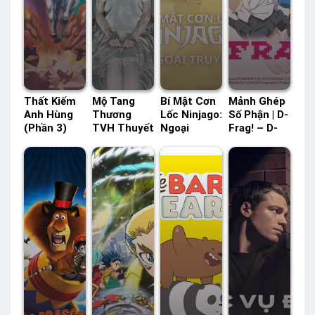
Thất Kiếm
Mộ Tang
Bí Mật Cơn
Mảnh Ghép
Anh Hùng
Thương
Lốc Ninjago:
Số Phận | D-
(Phần 3)
TVH Thuyết
Ngoại
Frag! – D-
HTV3 Lồng
Minh –
Truyện
Fragments
Tiếng –
Status: HD
(Phần 10)
POPS Lồng
Status: 108
Thuyết
SeeTV Lồng
Tiếng –
/ 108 Lồng
Minh
Tiếng –
Status: 12 /
Tiếng
Status: 06 /
12 Lồng
06 Lồng
Tiếng
Tiếng