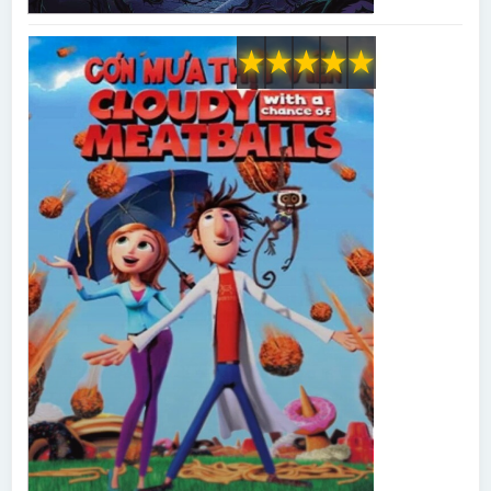
★
★
★
★
★