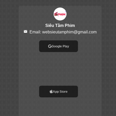
Siêu Tầm Phim
email
Email:
websieutamphim@gmail.com
Google Play
App Store