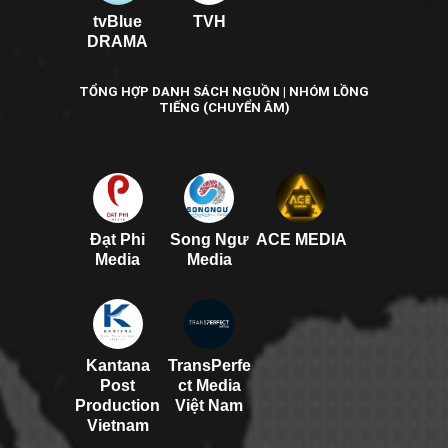
tvBlue
TVH
DRAMA
TỔNG HỢP DANH SÁCH NGUỒN | NHÓM LỒNG
TIẾNG (CHUYỂN ÂM)
Đạt Phi
Song Ngư
ACE MEDIA
Media
Media
Kantana
TransPerfe
Post
ct Media
Production
Việt Nam
Vietnam