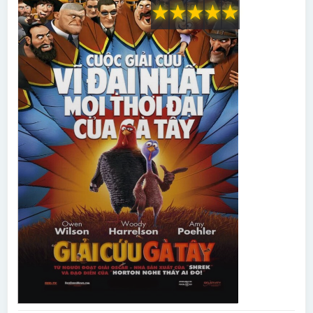
★
★
★
★
★