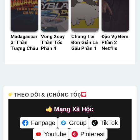
Madagascar
Vòng Xoay
Chúng Tôi
Đặc Vụ Đêm
3: Thần
Thần Tốc
Đơn Giản Là
Phần 2
Tượng Châu
Phần 4
Gấu Phần 1
Netflix
Âu Lồng
POPS Lồng
Thuyết
Lồng Tiếng
Tiếng –
Tiếng –
Minh –
– Status:
Status: HD
Status: 26 /
Status: 25 /
10 / 10
Lồng Tiếng
26 Lồng
25 Thuyết
Lồng Tiếng
Tiếng
Minh
THEO DÕI & (CHÚNG TÔI)
Mạng Xã Hội:
Fanpage
Group
TikTok
Youtube
Pinterest