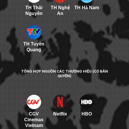
TH Thái
TH Nghệ
TH Hà Nam
Nguyên
An
TH Tuyên
Quang
TỔNG HỢP NGUỒN CÁC THƯƠNG HIỆU (CÓ BẢN
QUYỀN)
CGV
Netflix
HBO
Cinemas
Vietnam