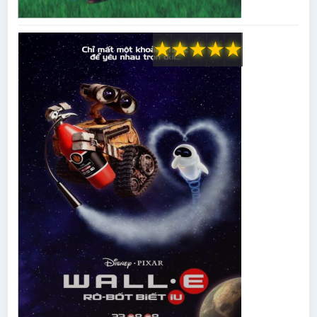
★
★
★
★
★