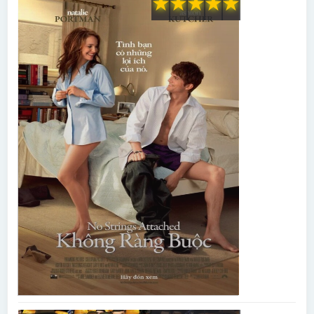
★
★
★
★
★