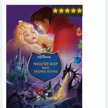
★
★
★
★
★