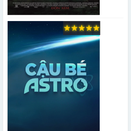
★
★
★
★
★