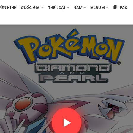
YỀN HÌNH
QUỐC GIA
THỂ LOẠI
NĂM
ALBUM
FAQ