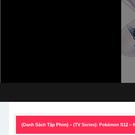
(Danh Sách Tập Phim) – (TV Series): Pokémon S12 –