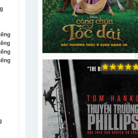
ng
iếng
iếng
iếng
iếng
★
★
★
★
3
g