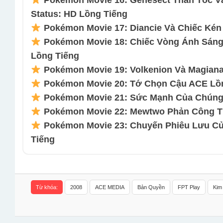
Pokémon Movie 16: Genesect Thần Tốc V
Status: HD Lồng Tiếng
Pokémon Movie 17: Diancie Và Chiếc Kén 
Pokémon Movie 18: Chiếc Vòng Ánh Sáng
Lồng Tiếng
Pokémon Movie 19: Volkenion Và Magiana
Pokémon Movie 20: Tớ Chọn Cậu ACE Lồng
Pokémon Movie 21: Sức Mạnh Của Chúng 
Pokémon Movie 22: Mewtwo Phản Công Ti
Pokémon Movie 23: Chuyến Phiêu Lưu Củ
Tiếng
Từ khóa:
2008
ACE MEDIA
Bản Quyền
FPT Play
Kim