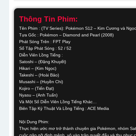
Thông Tin Phim:
Tên Phim : (TV Series): Pokémon S12 – Kim Cương và Ngọc
Tựa Gốc : Pokémon – Diamond and Pearl (2008)
Phát Sóng Trên : FPT Play
Số Tập Phát Sóng : 52 / 52
Diễn Viên Lồng Tiếng :
Satoshi – (Đặng Khuyết)
Hikari – (Kim Ngọc)
Takeshi – (Hoài Bảo)
Musashi – (Huyền Chi)
Kojiro – (Tiến Đạt)
Nyasu – (Anh Tuấn)
Và Một Số Diễn Viên Lồng Tiếng Khác…
Biên Tập Kỷ Thuật Và Lồng Tiếng : ACE Media
Nội Dung Phim:
Thực hiện ước mơ trở thành chuyên gia Pokémon, nhóm Satos
cuộc gặp gỡ định mệnh, vô vàn trận quyết đấu và thu phục c