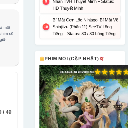
Nhân TVH Thuyết Minh – Status:
HD Thuyết Minh
Bí Mật Cơn Lốc Ninjago: Bí Mật Về
Spinjitzu (Phần 11) SeeTV Lồng
cả một
 phim sẽ
Tiếng – Status: 30 / 30 Lồng Tiếng
giữ
PHIM MỚI (CẬP NHẬT)
★
★
★
★
 / 49