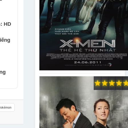
–
s: HD
iếng
ồng
★
★
★
★
Pokémon