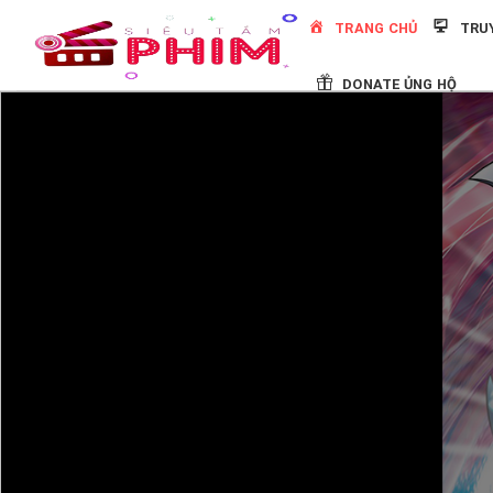
Skip
TRANG CHỦ
TRU
to
content
DONATE ỦNG HỘ