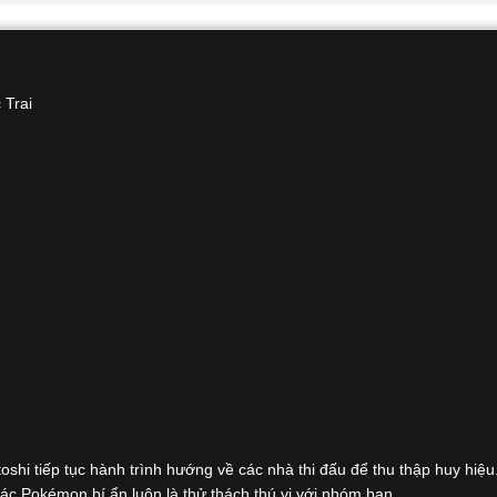
 Trai
hi tiếp tục hành trình hướng về các nhà thi đấu để thu thập huy hiệ
ác Pokémon bí ẩn luôn là thử thách thú vị với nhóm bạn.