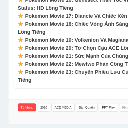
Pokémon Movie 16: Genesect Thần Tốc V
Status: HD Lồng Tiếng
Pokémon Movie 17: Diancie Và Chiếc Kén 
Pokémon Movie 18: Chiếc Vòng Ánh Sáng
Lồng Tiếng
Pokémon Movie 19: Volkenion Và Magiana
Pokémon Movie 20: Tớ Chọn Cậu ACE Lồng
Pokémon Movie 21: Sức Mạnh Của Chúng 
Pokémon Movie 22: Mewtwo Phản Công Ti
Pokémon Movie 23: Chuyến Phiêu Lưu Củ
Tiếng
Từ khóa:
2010
ACE MEDIA
Bản Quyền
FPT Play
Kim