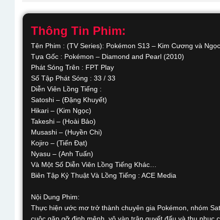
Thông Tin Phim:
Tên Phim : (TV Series): Pokémon S13 – Kim Cương và Ngọc
Tựa Gốc : Pokémon – Diamond and Pearl (2010)
Phát Sóng Trên : FPT Play
Số Tập Phát Sóng : 33 / 33
Diễn Viên Lồng Tiếng :
Satoshi – (Đặng Khuyết)
Hikari – (Kim Ngọc)
Takeshi – (Hoài Bảo)
Musashi – (Huyền Chi)
Kojiro – (Tiến Đạt)
Nyasu – (Anh Tuấn)
Và Một Số Diễn Viên Lồng Tiếng Khác…
Biên Tập Kỷ Thuật Và Lồng Tiếng : ACE Media
Nội Dung Phim:
Thực hiện ước mơ trở thành chuyên gia Pokémon, nhóm Satos
cuộc gặp gỡ định mệnh, vô vàn trận quyết đấu và thu phục c