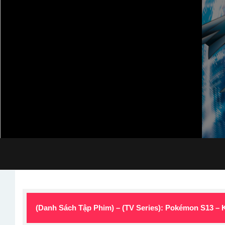
(Danh Sách Tập Phim) – (TV Series): Pokémon S13 –