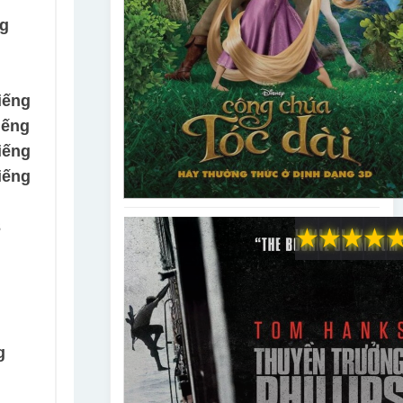
ng
iếng
iếng
iếng
iếng
3
★
★
★
★
g