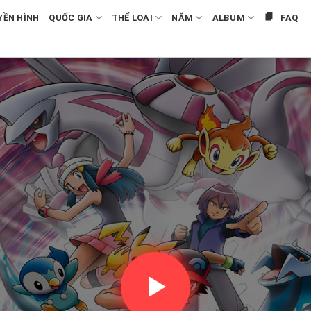
YỀN HÌNH
QUỐC GIA
THỂ LOẠI
NĂM
ALBUM
FAQ