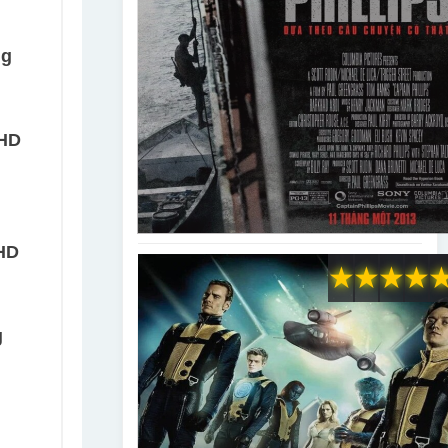
g
ng
 HD
HD
★
★
★
★
g