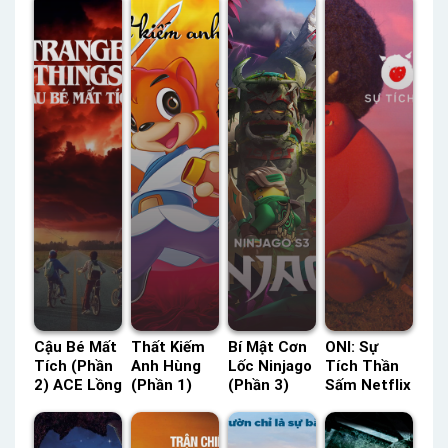
Cậu Bé Mất
Thất Kiếm
Bí Mật Cơn
ONI: Sự
Tích (Phần
Anh Hùng
Lốc Ninjago
Tích Thần
2) ACE Lồng
(Phần 1)
(Phần 3)
Sấm Netflix
Tiếng –
HTV3 Lồng
HBO Thuyết
Lồng Tiếng
Status: 09 /
Tiếng –
Minh –
– Status:
09 Lồng
Status: 108
Status: 20 /
04 / 04