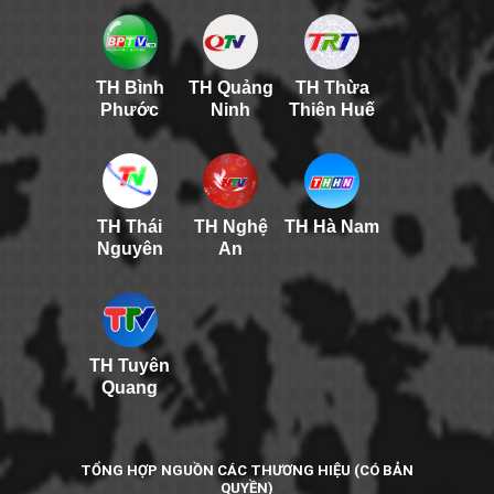
TH Bình
TH Quảng
TH Thừa
Phước
Ninh
Thiên Huế
TH Thái
TH Nghệ
TH Hà Nam
Nguyên
An
TH Tuyên
Quang
TỔNG HỢP NGUỒN CÁC THƯƠNG HIỆU (CÓ BẢN
QUYỀN)