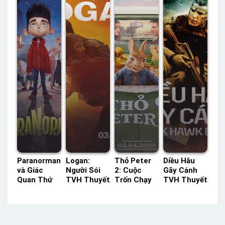
Tiếng
/ 108 Lồng
20 Thuyết
Lồng Tiếng
Tiếng
Minh
Paranorman
Logan:
Thỏ Peter
Diều Hâu
và Giác
Người Sói
2: Cuộc
Gãy Cánh
Quan Thứ
TVH Thuyết
Trốn Chạy
TVH Thuyết
Sáu HTV3
Minh –
Lồng Tiếng
Minh –
Lồng Tiếng
Status: HD
– Status:
Status: HD
– Status:
Thuyết
HD Lồng
Thuyết
HD Lồng
Minh
Tiếng
Minh