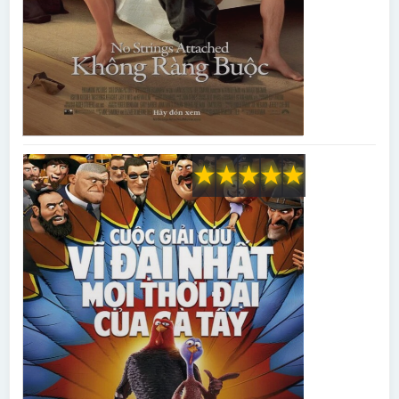
★
★
★
★
★