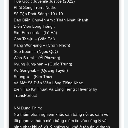
Tựa Gốc : Juvenile Justice (2022)
Phát Sóng Trên : Netfix
Số Tập Phát Sóng : 10 / 10
Đạo Diễn Chuyển Âm : Thân Nhật Khánh
Diễn Viên Lồng Tiếng :
Sim Eun-seok – (Lê Hà)
Cha Tae-ju – (Văn Tài)
Kang Won-jung – (Chơn Nhơn)
Seo Beom – (Ngọc Quý)
Woo Su-mi – (Ái Phương)
Kyung Jung-han – (Quốc Trung)
Ko Gang-sik – (Quang Tuyên)
Seong-u – (Kim Thư)
Và Một Số Diễn Viên Lồng Tiếng Khác…
Biên Tập Kỷ Thuật Và Lồng Tiếng : Hiventy by
TransPerfect
Nội Dung Phim:
Nữ thẩm phán nghiêm khắc cân bằng nỗi ác cảm với
tội phạm vị thành niên bằng niềm tin vào công lý và
hình phạt khi cô xử lý những vụ khó ở tòa án vị thành