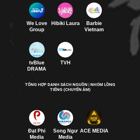
We Love
Hibiki Laura
Barbie
Group
Vietnam
tvBlue
TVH
DRAMA
TỔNG HỢP DANH SÁCH NGUỒN | NHÓM LỒNG
TIẾNG (CHUYỂN ÂM)
Đạt Phi
Song Ngư
ACE MEDIA
Media
Media