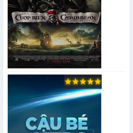
★
★
★
★
★