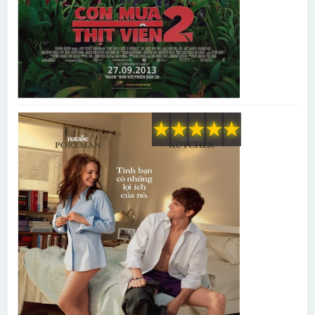
★
★
★
★
★