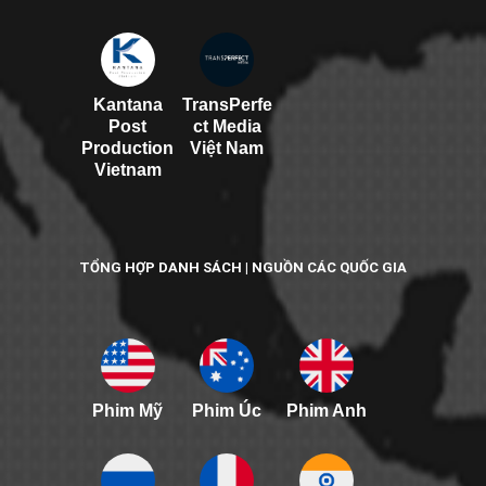
Kantana
TransPerfe
Post
ct Media
Production
Việt Nam
Vietnam
TỔNG HỢP DANH SÁCH | NGUỒN CÁC QUỐC GIA
Phim Mỹ
Phim Úc
Phim Anh