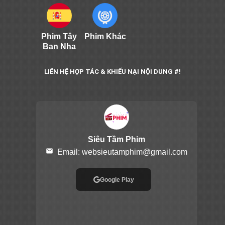
Phim Tây
Phim Khác
Ban Nha
LIÊN HỆ HỢP TÁC & KHIẾU NẠI NỘI DUNG #!
Siêu Tầm Phim
email
Email:
websieutamphim@gmail.com
Google Play