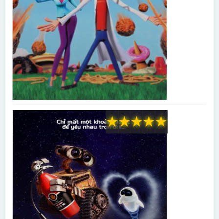
★
★
★
★
★