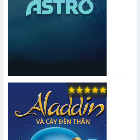
★
★
★
★
★