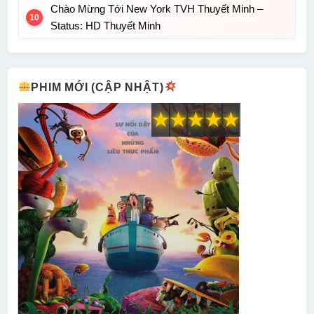
Chào Mừng Tới New York TVH Thuyết Minh –
Status: HD Thuyết Minh
PHIM MỚI (CẬP NHẬT)
★
★
★
★
★