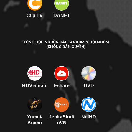
Clip TV
DANET
TỔNG HỢP NGUỒN CÁC FANDOM & HỘI NHÓM
(KHÔNG BẢN QUYỀN)
HDVietnam
Fshare
DVD
Yumei-
JenkaStudi
NetHD
Anime
oVN