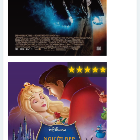
★
★
★
★
★