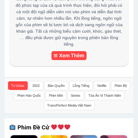
độ phức tạp của cả quá trình thực hiện, đòi hỏi phải có
cả một đội ngũ diễn viên nói vào phim và diễn đạt tình
cảm, tự nhiên hơn nhiều lần, Khi lồng tiếng, ngôn ngữ
gốc của phim sẽ bị lược bỏ và dịch sang ngôn ngữ của
khán giả. Tất cả những biểu cảm cười, khóc, gào thét,
… đều phải được giữ nguyên trong phiên bản lồng
tiếng.
Xem Thêm
Từ khóa:
2022
Bản Quyền
Lồng Tiếng
Netflix
Phim Bộ
Phim Hàn Quốc
Phim Mới
Series
Tòa Án Vị Thành Niên
TransPerfect Media Việt Nam
Phim Đề Cử