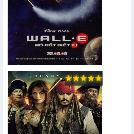
★
★
★
★
★