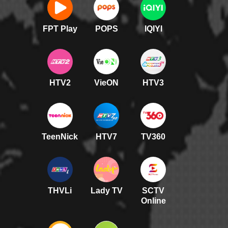
FPT Play
POPS
IQIYI
HTV2
VieON
HTV3
TeenNick
HTV7
TV360
THVLi
Lady TV
SCTV
Online