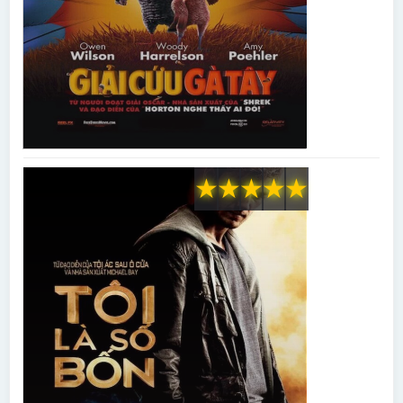
★
★
★
★
★