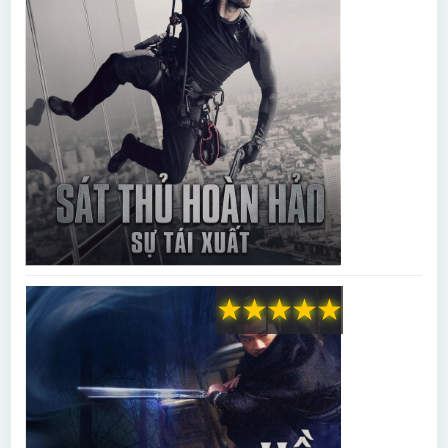
★
★
★
★
★