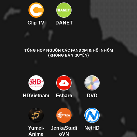
Clip TV
DANET
TỔNG HỢP NGUỒN CÁC FANDOM & HỘI NHÓM
(KHÔNG BẢN QUYỀN)
HDVietnam
Fshare
DVD
Yumei-
JenkaStudi
NetHD
Anime
oVN