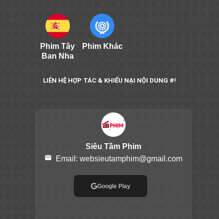
Phim Tây
Phim Khác
Ban Nha
LIÊN HỆ HỢP TÁC & KHIẾU NẠI NỘI DUNG #!
Siêu Tầm Phim
email
Email:
websieutamphim@gmail.com
Google Play