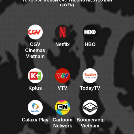
TỔNG HỢP NGUỒN CÁC THƯƠNG HIỆU (CÓ BẢN
QUYỀN)
CGV
Netflix
HBO
Cinemas
Vietnam
Kplus
VTV
TodayTV
Galaxy Play
Cartoom
Boomerang
Network
Vietnam