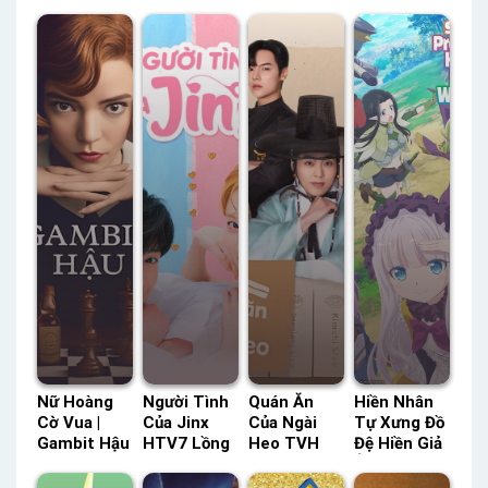
Nữ Hoàng
Người Tình
Quán Ăn
Hiền Nhân
Cờ Vua |
Của Jinx
Của Ngài
Tự Xưng Đồ
Gambit Hậu
HTV7 Lồng
Heo TVH
Đệ Hiền Giả
TVH Thuyết
Tiếng –
Thuyết
Ở Thế Giới
Minh –
Status: 16 /
Minh –
Khác IQIYI