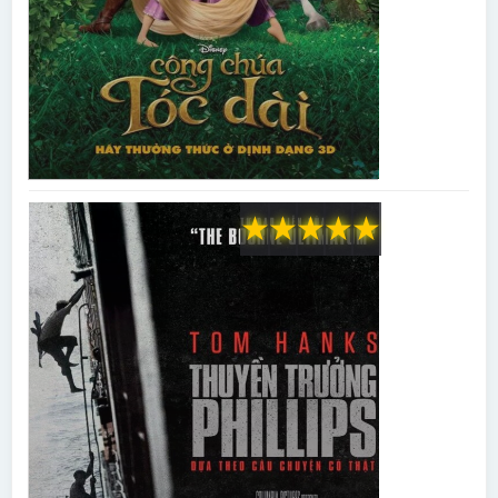
★
★
★
★
★