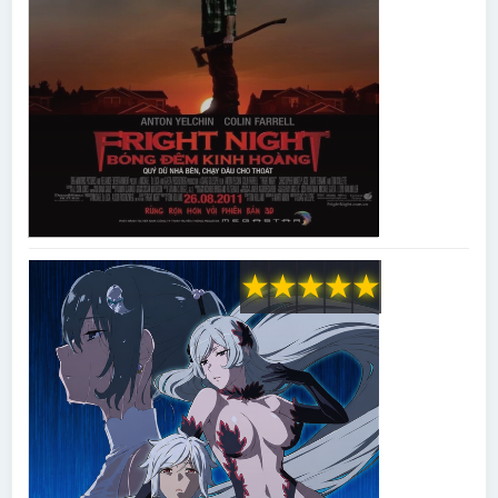
★
★
★
★
★