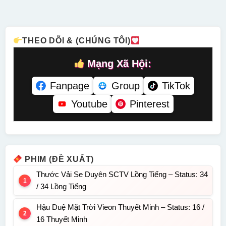
Tiếng
Thuyết
– Status:
Tiếng
Minh
52 / 52
Lồng Tiếng
THEO DÕI & (CHÚNG TÔI)
Mạng Xã Hội:
Fanpage
Group
TikTok
Youtube
Pinterest
PHIM (ĐỀ XUẤT)
Thước Vải Se Duyên SCTV Lồng Tiếng – Status: 34
/ 34 Lồng Tiếng
Hậu Duệ Mặt Trời Vieon Thuyết Minh – Status: 16 /
16 Thuyết Minh