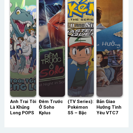
Status: 07 /
16 Lồng
Status: 10 /
Lồng Tiếng
07 Thuyết
Tiếng
10 Thuyết
– Status:
Minh
Minh
12 / 12
Lồng Tiếng
Anh Trai Tôi
Đêm Trước
(TV Series):
Bản Giao
Là Khủng
Ở Soho
Pokémon
Hưởng Tình
Long POPS
Kplus
S5 – Bậc
Yêu VTC7
Lồng Tiếng
Thuyết
Thầy Nhiệm
Lồng Tiếng
– Status:
Minh –
Vụ POPS
– Status:
98 / ?? Lồng
Status: HD
Lồng Tiếng
HD Lồng