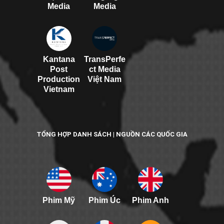
Media
Media
Kantana
TransPerfe
Post
ct Media
Production
Việt Nam
Vietnam
TỔNG HỢP DANH SÁCH | NGUỒN CÁC QUỐC GIA
Phim Mỹ
Phim Úc
Phim Anh