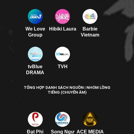
We Love
Hibiki Laura
Barbie
Group
Vietnam
tvBlue
TVH
DRAMA
TỔNG HỢP DANH SÁCH NGUỒN | NHÓM LỒNG
TIẾNG (CHUYỂN ÂM)
Đạt Phi
Song Ngư
ACE MEDIA