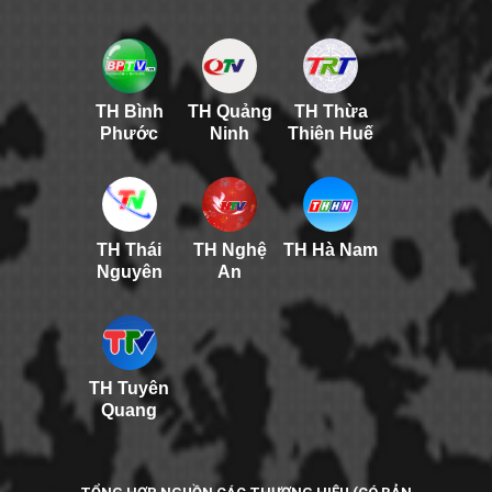
TH Bình
TH Quảng
TH Thừa
Phước
Ninh
Thiên Huế
TH Thái
TH Nghệ
TH Hà Nam
Nguyên
An
TH Tuyên
Quang