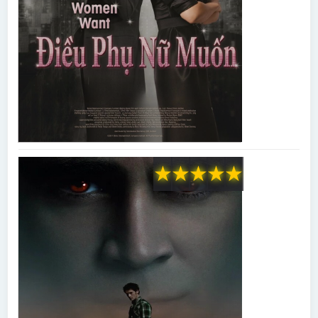
★
★
★
★
★