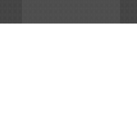
App Store
File APK