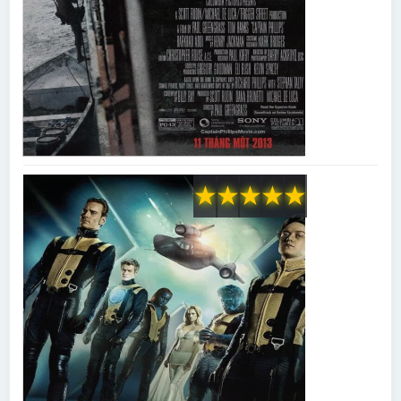
★
★
★
★
★