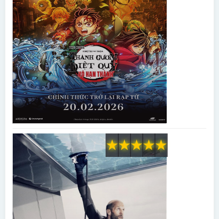
★
★
★
★
★