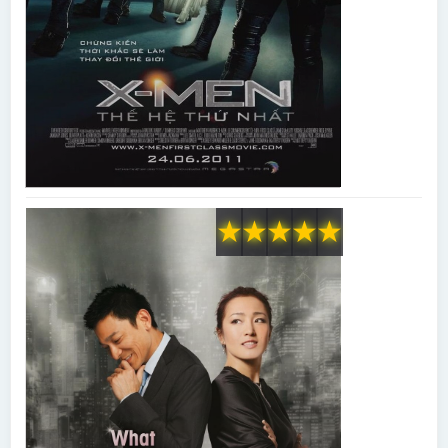
★
★
★
★
★