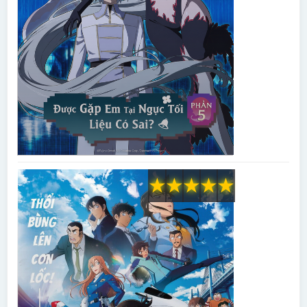
★
★
★
★
★