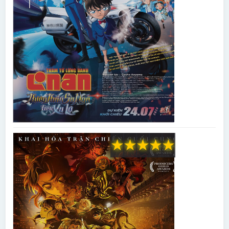
★
★
★
★
★