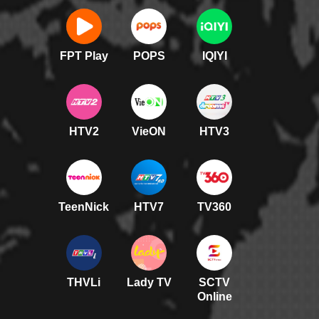
FPT Play
POPS
IQIYI
HTV2
VieON
HTV3
TeenNick
HTV7
TV360
THVLi
Lady TV
SCTV
Online