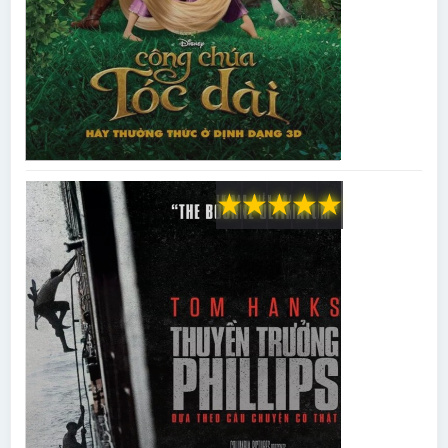
★
★
★
★
★