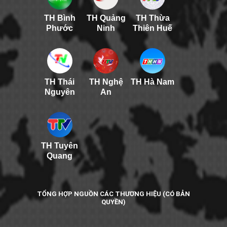
TH Bình
TH Quảng
TH Thừa
Phước
Ninh
Thiên Huế
TH Thái
TH Nghệ
TH Hà Nam
Nguyên
An
TH Tuyên
Quang
TỔNG HỢP NGUỒN CÁC THƯƠNG HIỆU (CÓ BẢN
QUYỀN)