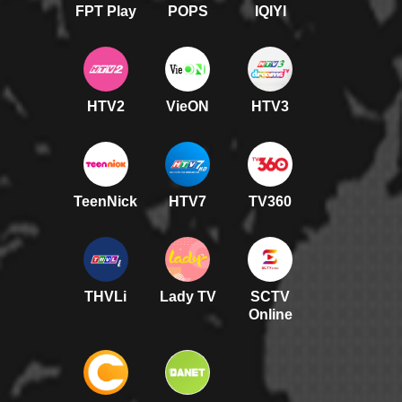
FPT Play
POPS
IQIYI
HTV2
VieON
HTV3
TeenNick
HTV7
TV360
THVLi
Lady TV
SCTV
Online