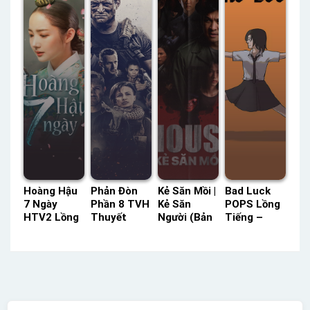
Tiếng –
Status: HD
Lồng Tiếng
Hoàng Hậu
Phản Đòn
Kẻ Săn Mồi |
Bad Luck
7 Ngày
Phần 8 TVH
Kẻ Săn
POPS Lồng
HTV2 Lồng
Thuyết
Người (Bản
Tiếng –
Tiếng –
Minh –
Thái) Vieon
Status: 90 /
Status: 20 /
Status: 10 /
Thuyết
?? Lồng
20 Lồng
10 Thuyết
Minh –
Tiếng
Tiếng
Minh
Status: 26 /
40 Thuyết
Minh