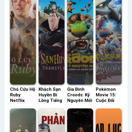
Chó Cứu Hộ
Khách Sạn
Gia Đình
Pokémon
Ruby
Huyền Bí
Croods: Kỷ
Movie 15:
Netflix
Lồng Tiếng
Nguyên Mới
Cuộc Đối
Lồng Tiếng
– Status:
Lồng Tiếng
Đầu Giữa
– Status:
HD Lồng
– Status:
Kyurem Với
HD Lồng
Tiếng
HD Lồng
Thánh Kiếm
Tiếng
Tiếng
Sĩ Keldeo
HTV3 Lồng