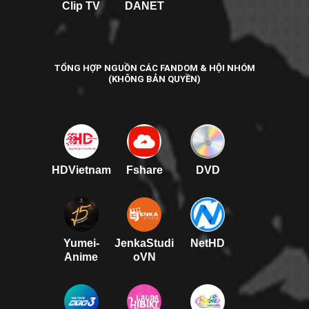
Clip TV
DANET
TỔNG HỢP NGUỒN CÁC FANDOM & HỘI NHÓM
(KHÔNG BẢN QUYỀN)
HDVietnam
Fshare
DVD
Yumei-
JenkaStudi
NetHD
Anime
oVN