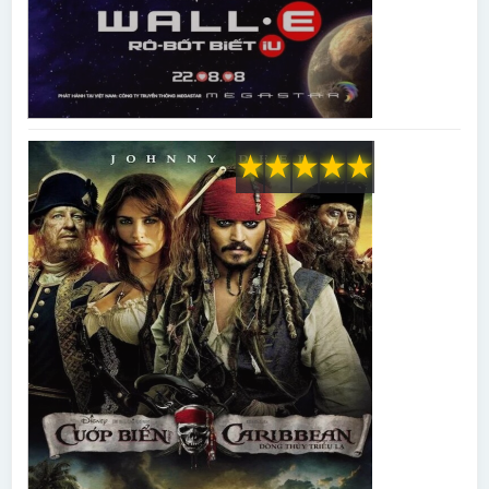
★
★
★
★
★