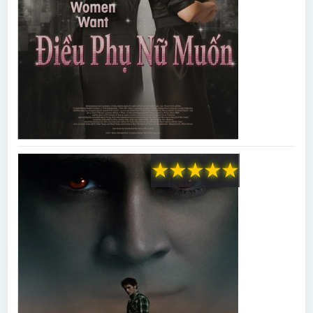
★
★
★
★
★