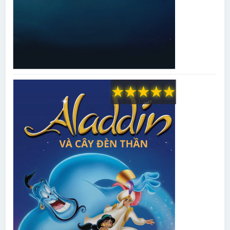
★
★
★
★
★