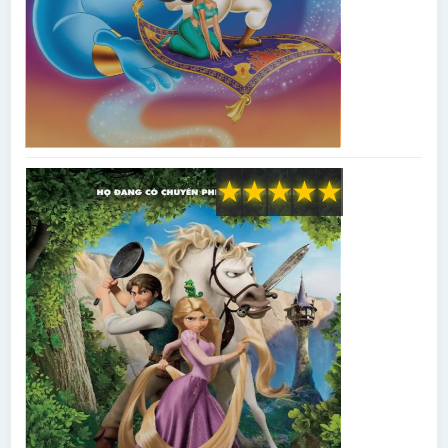
★
★
★
★
★