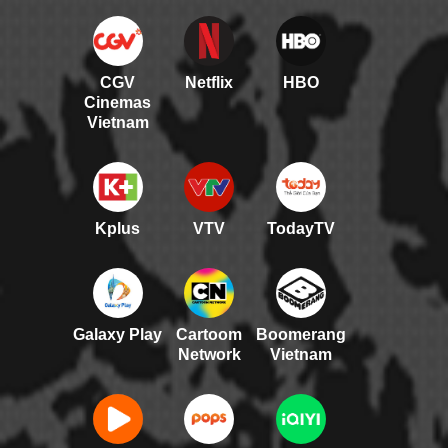
CGV
Netflix
HBO
Cinemas
Vietnam
Kplus
VTV
TodayTV
Galaxy Play
Cartoom
Boomerang
Network
Vietnam