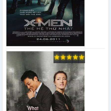
★
★
★
★
★