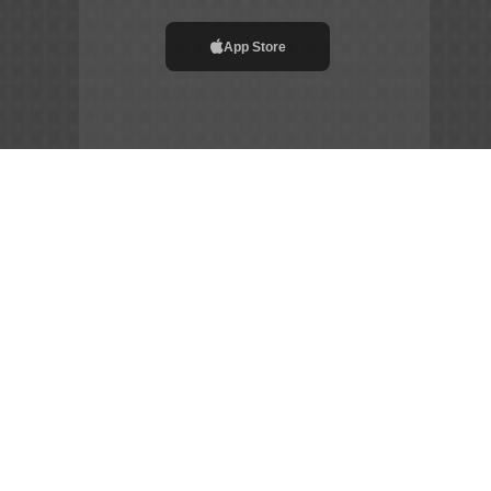
App Store
File APK
Copyright ©
2026
Siêu Tầm Phim
Chia Sẻ Đam Mê –