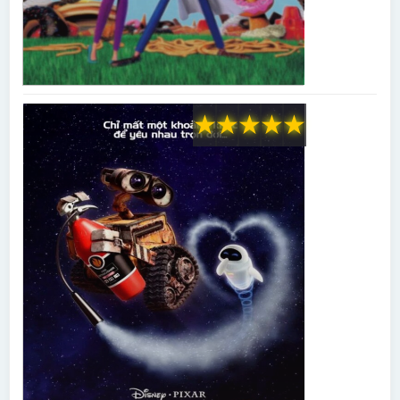
★
★
★
★
★