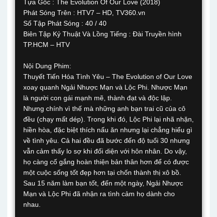
Tựa Gốc : The Evolution Of Our Love (2018)
Phát Sóng Trên : HTV7 – HD, TV360.vn
Số Tập Phát Sóng : 40 / 40
Biên Tập Kỷ Thuật Và Lồng Tiếng : Đài Truyền hình
TP.HCM – HTV
Nội Dung Phim:
Thuyết Tiến Hóa Tình Yêu – The Evolution of Our Love
xoay quanh Ngải Nhược Mạn và Lộc Phi. Nhược Mạn
là người con gái mạnh mẽ, thành đạt và độc lập.
Nhưng chính vì thế mà những anh bạn trai cũ của cô
đều (chạy mất dép). Trong khi đó, Lộc Phi lại nhã nhặn,
hiền hòa, đặc biệt thích nấu ăn nhưng lại chẳng hiểu gì
về tình yêu. Cả hai đều đã bước đến độ tuổi 30 nhưng
vẫn cảm thấy lo sợ khi đối diện với hôn nhân. Do vậy,
họ càng cố gắng hoàn thiện bản thân hơn để có được
một cuộc sống tốt đẹp hơn tại chốn thành thị xô bồ.
Sau 15 năm làm bạn tốt, đến một ngày, Ngải Nhược
Mạn và Lộc Phi đã nhận ra tình cảm họ dành cho
nhau.