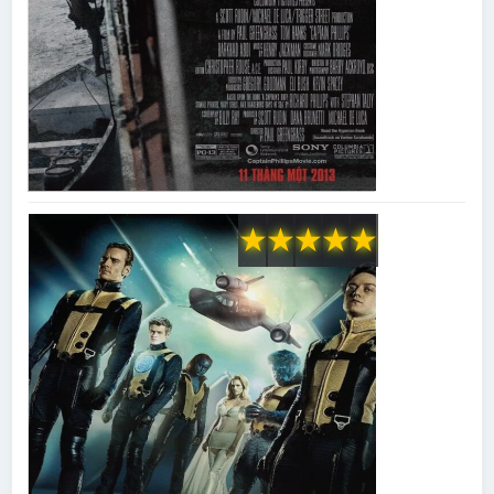
★
★
★
★
★