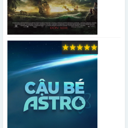
★
★
★
★
★