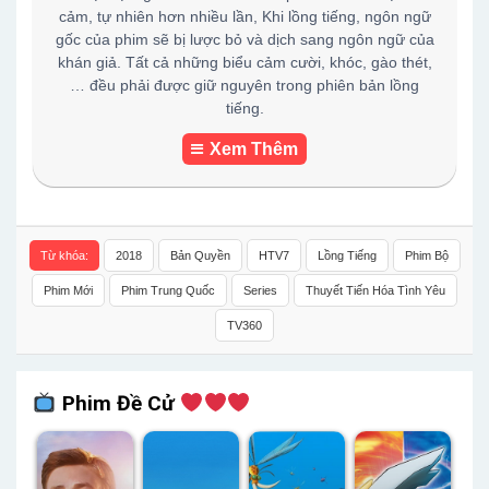
cảm, tự nhiên hơn nhiều lần, Khi lồng tiếng, ngôn ngữ
gốc của phim sẽ bị lược bỏ và dịch sang ngôn ngữ của
khán giả. Tất cả những biểu cảm cười, khóc, gào thét,
… đều phải được giữ nguyên trong phiên bản lồng
tiếng.
Xem Thêm
Từ khóa:
2018
Bản Quyền
HTV7
Lồng Tiếng
Phim Bộ
Phim Mới
Phim Trung Quốc
Series
Thuyết Tiến Hóa Tình Yêu
TV360
Phim Đề Cử