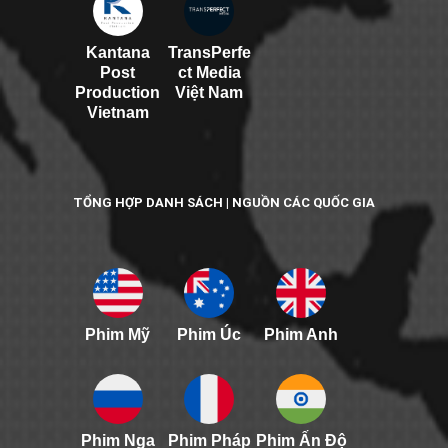
Kantana
TransPerfe
Post
ct Media
Production
Việt Nam
Vietnam
TỔNG HỢP DANH SÁCH | NGUỒN CÁC QUỐC GIA
Phim Mỹ
Phim Úc
Phim Anh
Phim Nga
Phim Pháp
Phim Ấn Độ