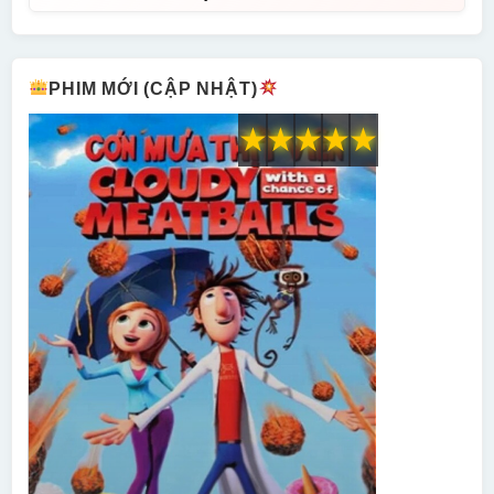
PHIM MỚI (CẬP NHẬT)
★
★
★
★
★