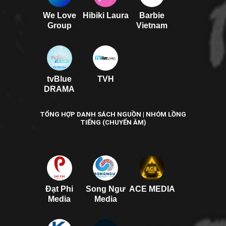
We Love
Hibiki Laura
Barbie
Group
Vietnam
tvBlue
TVH
DRAMA
TỔNG HỢP DANH SÁCH NGUỒN | NHÓM LỒNG
TIẾNG (CHUYỂN ÂM)
Đạt Phi
Song Ngư
ACE MEDIA
Media
Media