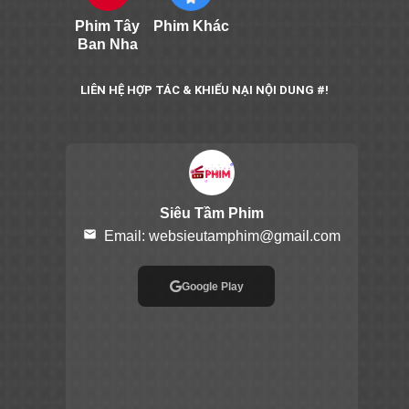
Phim Tây
Phim Khác
Ban Nha
LIÊN HỆ HỢP TÁC & KHIẾU NẠI NỘI DUNG #!
Siêu Tầm Phim
email
Email:
websieutamphim@gmail.com
Google Play