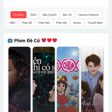
Từ khóa:
2020
Bản Quyền
Ben 10
Cartoon Network
HBO
Phim Bộ
Phim Mới
Phim Mỹ
Series
Thuyết Minh
Phim Đề Cử