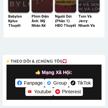
Babylon
Phim Điện
Người Dơi
Tom Và
Kplus
Ảnh: Mỹ
(Phần 1)
Jerry:
Thuyết
Nhân Kế
HBO Thuyết
Nhanh Và
Minh –
Tiếng Việt –
Minh –
Lông Lá
Status: HD
Status: HD
Status: 26 /
HBO Thuyết
Thuyết
Tiếng Việt
26 Thuyết
Minh –
Minh
Minh
Status: HD
Thuyết
Minh
THEO DÕI & (CHÚNG TÔI)
Mạng Xã Hội:
Fanpage
Group
TikTok
Youtube
Pinterest