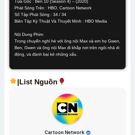
Tựa Gốc : Ben 10 (Season 4) – (2020)
Phát Sóng Trên : HBO, Cartoon Network
Số Tập Phát Sóng : 34 / 34
Biên Tập Kỷ Thuật Và Thuyết Minh : HBO Media
Nội Dung Phim:
Trong chuyến nghỉ hè với ông nội Max và em họ Gwen,
Ben, Gwen và ông nội Max đi khắp nơi trên ngôi nhà di
động, và đánh bại kẻ những xấu.
|List Nguồn
Cartoon Network