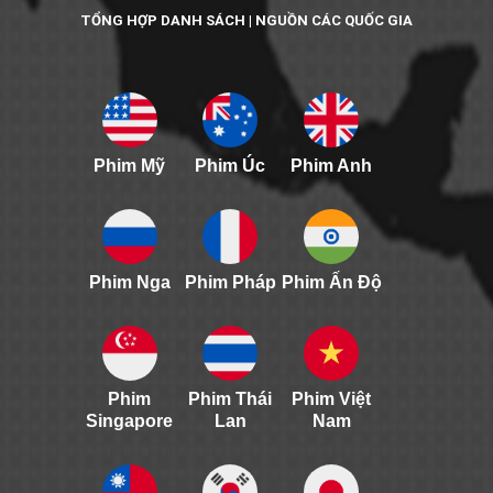
TỔNG HỢP DANH SÁCH | NGUỒN CÁC QUỐC GIA
Phim Mỹ
Phim Úc
Phim Anh
Phim Nga
Phim Pháp
Phim Ấn Độ
Phim
Phim Thái
Phim Việt
Singapore
Lan
Nam