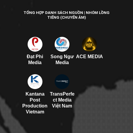
TỔNG HỢP DANH SÁCH NGUỒN | NHÓM LỒNG
TIẾNG (CHUYỂN ÂM)
Đạt Phi
Song Ngư
ACE MEDIA
Media
Media
Kantana
TransPerfe
Post
ct Media
Production
Việt Nam
Vietnam