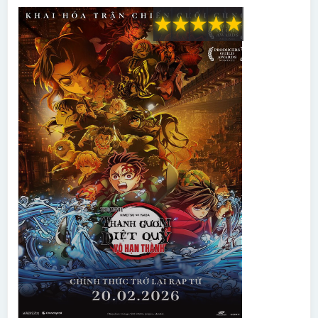
★
★
★
★
★