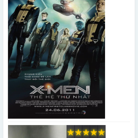
★
★
★
★
★