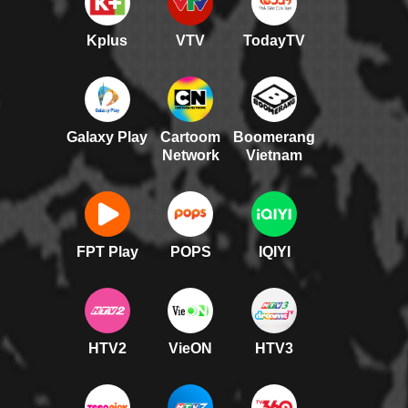
Kplus
VTV
TodayTV
Galaxy Play
Cartoom
Boomerang
Network
Vietnam
FPT Play
POPS
IQIYI
HTV2
VieON
HTV3