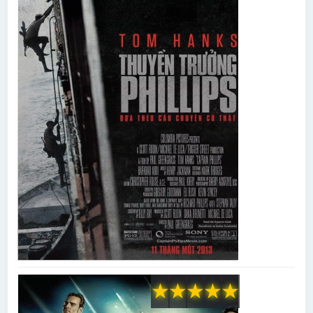
★
★
★
★
★