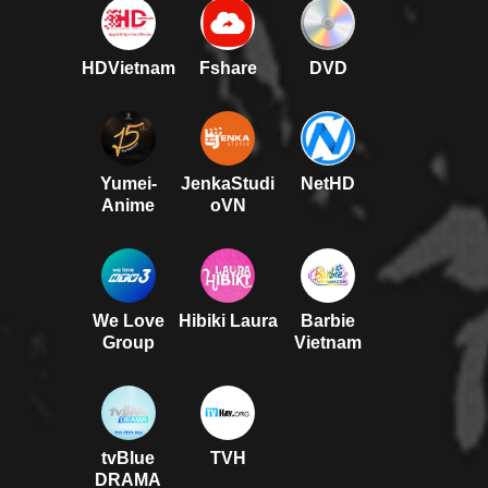
HDVietnam
Fshare
DVD
Yumei-
JenkaStudi
NetHD
Anime
oVN
We Love
Hibiki Laura
Barbie
Group
Vietnam
tvBlue
TVH
DRAMA