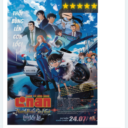
★
★
★
★
★