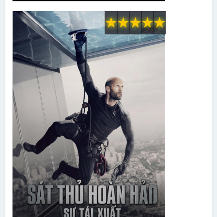
★
★
★
★
★