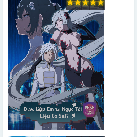
★
★
★
★
★