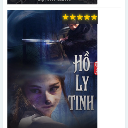
★
★
★
★
★