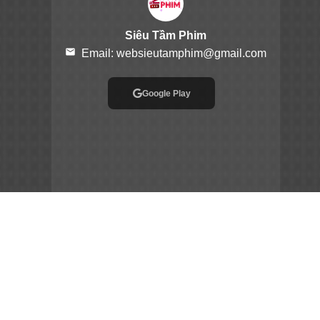
Siêu Tầm Phim
email
Email:
websieutamphim@gmail.com
Google Play
App Store