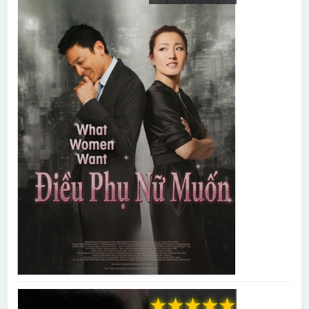
★
★
★
★
★