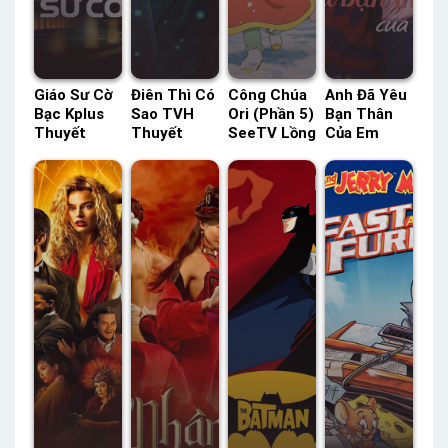
Giáo Sư Cờ
Điên Thì Có
Công Chúa
Anh Đã Yêu
Bạc Kplus
Sao TVH
Ori (Phần 5)
Bạn Thân
Thuyết
Thuyết
SeeTV Lồng
Của Em
Minh –
Minh –
Tiếng –
HTV7 Lồng
Status: HD
Status: 16 /
Status: 26 /
Tiếng –
Thuyết
16 Thuyết
26 Lồng
Status: 53 /
Minh
Minh
Tiếng
53 Lồng
Tiếng