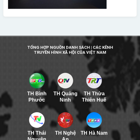
TỔNG HỢP NGUỒN DANH SÁCH | CÁC KÊNH
TRUYỀN HÌNH XÃ HỘI CỦA VIỆT NAM
TH Bình
TH Quảng
TH Thừa
Phước
Ninh
Thiên Huế
TH Thái
TH Nghệ
TH Hà Nam
Nguyên
An