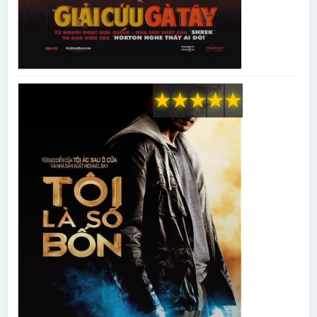
★
★
★
★
★