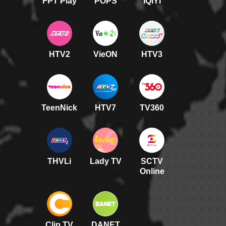
FPT Play
POPS
IQIYI
HTV2
VieON
HTV3
TeenNick
HTV7
TV360
THVLi
Lady TV
SCTV
Online
Clip TV
DANET