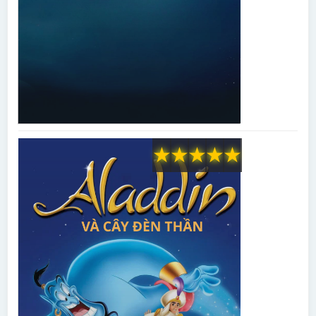
★
★
★
★
★