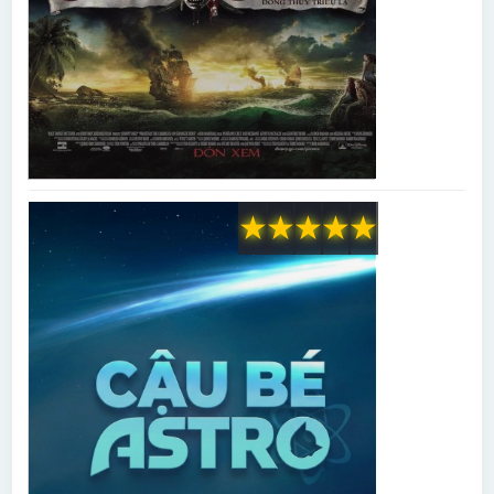
★
★
★
★
★