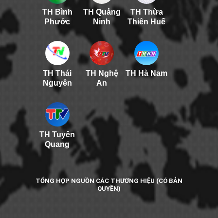
TH Bình
TH Quảng
TH Thừa
Phước
Ninh
Thiên Huế
TH Thái
TH Nghệ
TH Hà Nam
Nguyên
An
TH Tuyên
Quang
TỔNG HỢP NGUỒN CÁC THƯƠNG HIỆU (CÓ BẢN
QUYỀN)