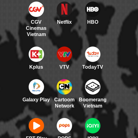
CGV
Netflix
HBO
Cinemas
Vietnam
Kplus
VTV
TodayTV
Galaxy Play
Cartoom
Boomerang
Network
Vietnam