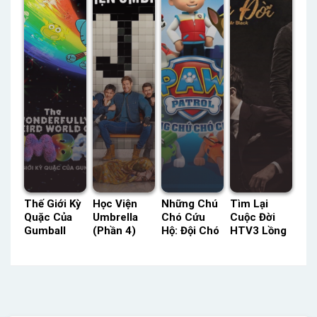
Lồng Tiếng
– Status:
Tiếng
HD Lồng
Tiếng
Thế Giới Kỳ
Học Viện
Những Chú
Tìm Lại
Quặc Của
Umbrella
Chó Cứu
Cuộc Đời
Gumball
(Phần 4)
Hộ: Đội Chó
HTV3 Lồng
HBO Thuyết
ACE Lồng
Cứu Hộ PAW
Tiếng –
Minh –
Tiếng –
Patrol Mini
Status: 20 /
Status: 20 /
Status: 06 /
SeeTV Lồng
20 Lồng
20 Thuyết
06 Lồng
Tiếng –
Tiếng
Minh
Tiếng
Status: 96 /
96 Lồng