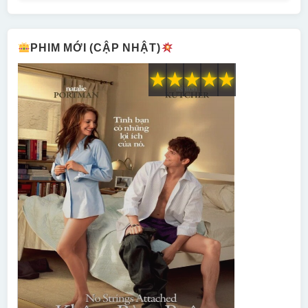
PHIM MỚI (CẬP NHẬT)
★
★
★
★
★