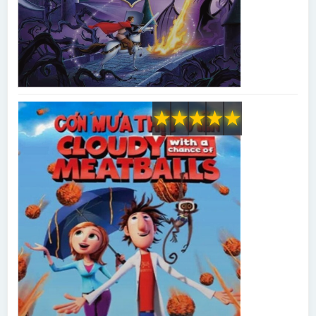
★
★
★
★
★