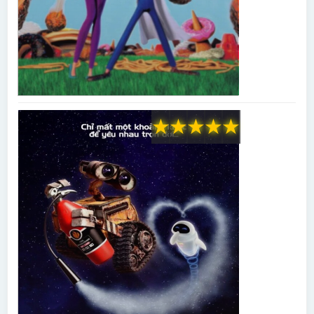
★
★
★
★
★