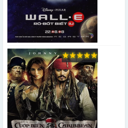
★
★
★
★
★