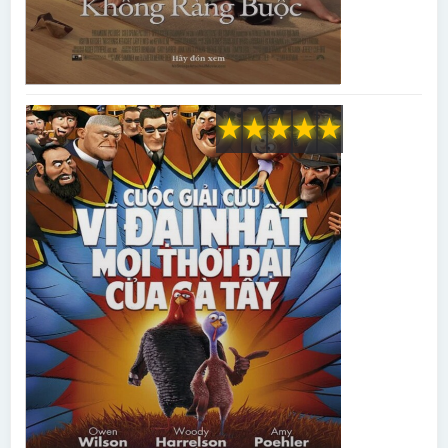
★
★
★
★
★