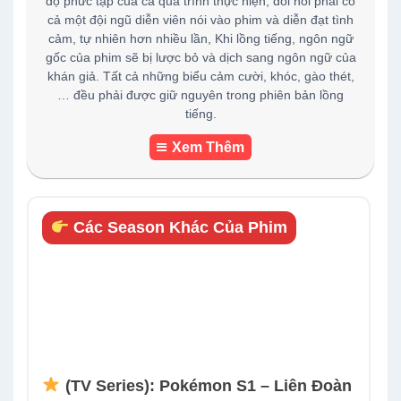
độ phức tạp của cả quá trình thực hiện, đòi hỏi phải có
cả một đội ngũ diễn viên nói vào phim và diễn đạt tình
cảm, tự nhiên hơn nhiều lần, Khi lồng tiếng, ngôn ngữ
gốc của phim sẽ bị lược bỏ và dịch sang ngôn ngữ của
khán giả. Tất cả những biểu cảm cười, khóc, gào thét,
… đều phải được giữ nguyên trong phiên bản lồng
tiếng.
Xem Thêm
Các Season Khác Của Phim
(TV Series): Pokémon S1 – Liên Đoàn