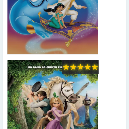
★
★
★
★
★