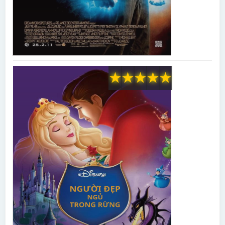
★
★
★
★
★