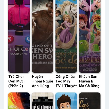
Trò Chơi
Huyền
Công Chúa
Khách Sạn
Con Mực
Thoại Người
Tóc Mây
Huyền Bí:
(Phần 2)
Anh Hùng
TVH Thuyết
Ma Cà Rồng
Netflix
Kiếm Gãy |
Minh –
Biến Hình
Lồng Tiếng
Võ Sĩ Huyền
Status: HD
Lồng Tiếng
– Status:
Thoại VTC7
Thuyết
– Status:
07 / 07
Lồng Tiếng
Minh
HD Lồng