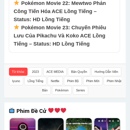
Pokémon Movie 22: Mewtwo Phản
Công Tiến Hóa ACE Lồng Tiếng –
Status: HD Lồng Tiếng
Pokémon Movie 23: Chuyến Phiêu
Lưu Của Pikachu Và Koko ACE Lồng
Tiếng – Status: HD Lồng Tiếng
Từ khóa:
2023
ACE MEDIA
Bản Quyền
Hướng Dẫn Viên
Iyuno
Lồng Tiếng
Netflix
Phim Bộ
Phim Mới
Phim Nhật
Bản
Pokémon
Series
Phim Đề Cử