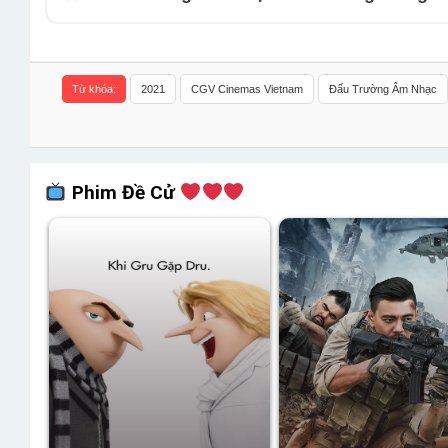
Từ khóa:
2021
CGV Cinemas Vietnam
Đấu Trường Âm Nhạc
Phim Đề Cử