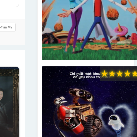
Phim Mỹ
★
★
★
★