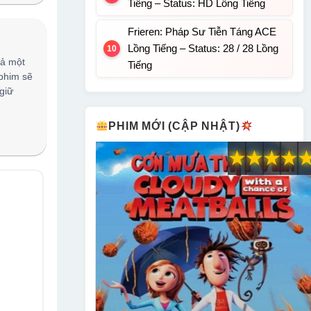
Tiếng – Status: HD Lồng Tiếng
Frieren: Pháp Sư Tiễn Táng ACE
Lồng Tiếng – Status: 28 / 28 Lồng
cả một
Tiếng
 phim sẽ
giữ
PHIM MỚI (CẬP NHẬT)
★
★
★
★