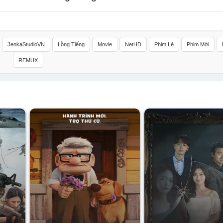
JenkaStudioVN
Lồng Tiếng
Movie
NetHD
Phim Lẻ
Phim Mới
REMUX