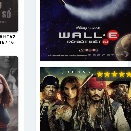
Sổ HTV2
16 / 16
★
★
★
★