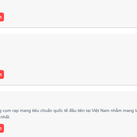
m
m
 cụm rạp mang tiêu chuẩn quốc tế đầu tiên tại Việt Nam nhằm mang l
nhất.
m