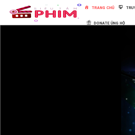
Skip
TRANG CHỦ
TRU
to
content
DONATE ỦNG HỘ