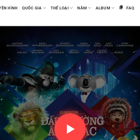
YỀN HÌNH
QUỐC GIA
THỂ LOẠI
NĂM
ALBUM
FAQ