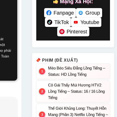
Mạng Xã Hội:
Fanpage
Group
TikTok
Youtube
Pinterest
át
một
họ phải
. Toàn
PHIM (ĐỀ XUẤT)
Mèo Béo Siêu Đẳng Lồng Tiếng –
Status: HD Lồng Tiếng
Cô Gái Thấy Mùi Hương HTV2
Lồng Tiếng – Status: 16 / 16 Lồng
Tiếng
Thế Giới Khủng Long: Thuyết Hỗn
Mang (Phần 3) Netflix Lồng Tiếng –