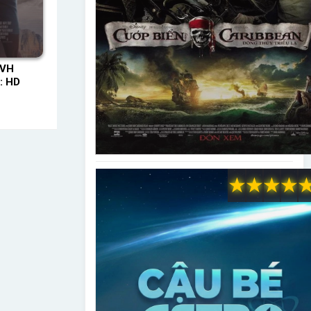
TVH
: HD
★
★
★
★