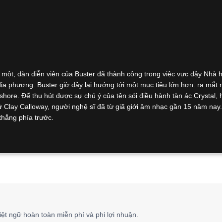
ột, dàn diễn viên của Buster đã thành công trong việc vực dậy Nhà h
ịa phương. Buster giờ đây lại hướng tới một mục tiêu lớn hơn: ra mắt 
hore. Để thu hút được sự chú ý của tên sói điều hành tàn ác Crystal, 
tử Clay Calloway, người nghệ sĩ đã từ giã giới âm nhạc gần 15 năm nay
thẳng phía trước.
iệt ngữ hoàn toàn miễn phí và phi lợi nhuận.