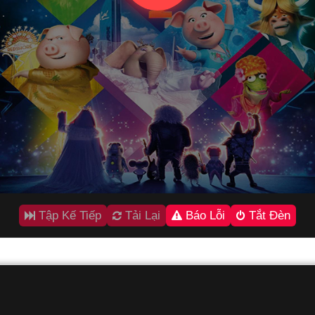
Tập Kế Tiếp
Tải Lại
Báo Lỗi
Tắt Đèn