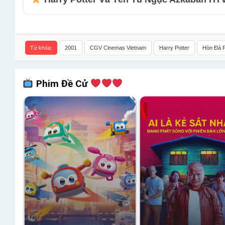
Từ khóa:
2001
CGV Cinemas Vietnam
Harry Potter
Hòn Đá 
Phim Đề Cử