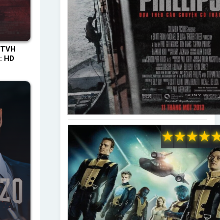
 TVH
: HD
★
★
★
★