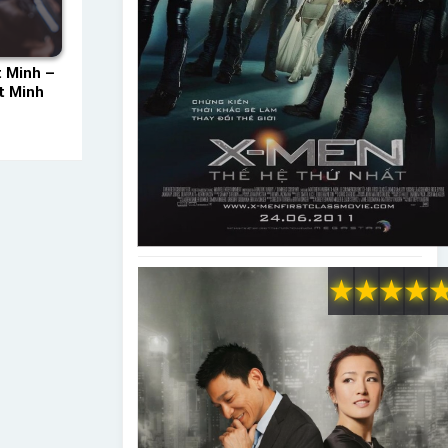
 Minh –
t Minh
★
★
★
★