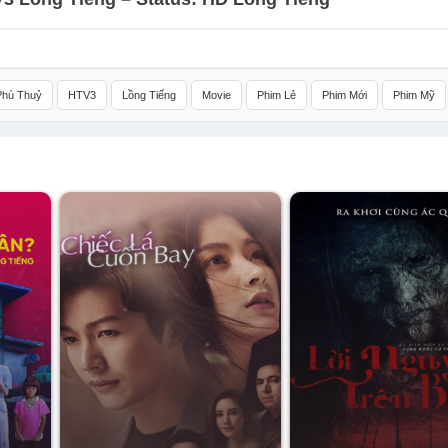
Phù Thuỷ
HTV3
Lồng Tiếng
Movie
Phim Lẻ
Phim Mới
Phim Mỹ