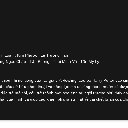
Trí Luân , Kim Phước , Lê Trường Tân
ng Ngọc Châu , Tấn Phong , Thái Minh Vũ , Tấn My Ly
hiếu nhi nổi tiếng của tác giả J.K.Rowling, cậu bé Harry Potter vào si
n thân cậu sở hữu phép thuật và năng lực mà ai cũng mong muốn có đượ
đứa trẻ mồ côi, cậu trở thành một học sinh tại ngôi trường phù thủy d
ất của mình và giúp cậu khám phá ra sự thật về cái chết bí ẩn của c