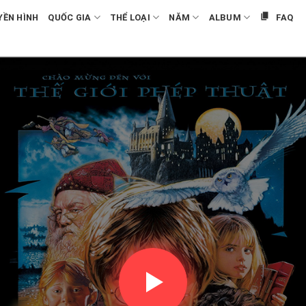
YỀN HÌNH
QUỐC GIA
THỂ LOẠI
NĂM
ALBUM
FAQ