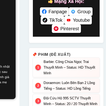
Mạng Xã Hội:
Fanpage
Group
TikTok
Youtube
Pinterest
PHIM (ĐỀ XUẤT)
Barbie: Công Chúa Ngọc Trai
nh nhật
Thuyết Minh – Status: HD Thuyết
c sau
Minh
anh giá
ha mẹ
Doraemon: Luôn Bên Bạn 2 Lồng
Tiếng – Status: HD Lồng Tiếng
Đội Cứu Hộ 995 SCTV Thuyết
Minh – Status: 20 / 20 Thuyết Minh