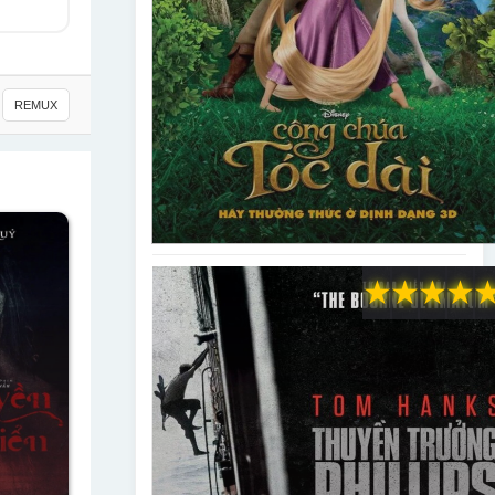
REMUX
★
★
★
★