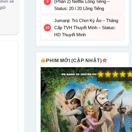
 phim sẽ
(Phần 2) Netflix Lồng Tiếng –
giữ
Status: 20 / 20 Lồng Tiếng
Jumanji: Trò Chơi Kỳ Ảo – Thăng
Cấp TVH Thuyết Minh – Status:
HD Thuyết Minh
PHIM MỚI (CẬP NHẬT)
★
★
★
★