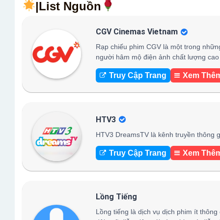
|List Nguồn
CGV Cinemas Vietnam
Rạp chiếu phim CGV là một trong những
người hâm mộ điện ảnh chất lượng cao 
Truy Cập Trang
Xem Thê
HTV3
HTV3 DreamsTV là kênh truyền thông gi
Truy Cập Trang
Xem Thê
Lồng Tiếng
Lồng tiếng là dịch vụ dịch phim ít thông