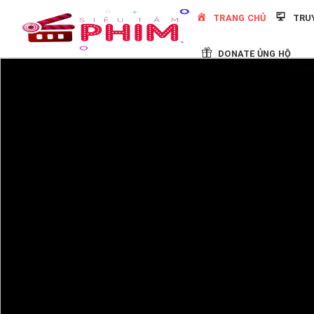
Skip
TRANG CHỦ
TRU
to
content
DONATE ỦNG HỘ