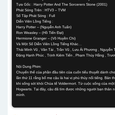
Tựa Gốc : Harry Potter And The Sorcerers Stone (2001)
Phát Sóng Trên : HTV3 – TVM
Số Tập Phát Sóng : Full
Diễn Viên Lồng Tiếng :
Harry Potter – (Nguyễn Anh Tuấn)
Ron Weasley – (Hồ Tiến Đạt)
Hermione Granger – (Võ Huyền Chi)
Và Một Số Diễn Viên Lồng Tiếng Khác…
Thái Minh Vũ , Văn Tài , Trần Vũ , Lưu Ái Phương , Nguyễn 
Đặng Hạnh Phúc , Trịnh Kiêm Tiến , Phạm Thúy Hằng , Trươ
Nội Dung Phim:
Chuyển thể của phần đầu tiên của cuốn tiểu thuyết dành cho t
lần thứ 11 rằng bố mẹ cậu là hai vị phù thủy nổi tiếng. Bả
khi sống sót khỏi Chúa tể Voldermort. Từ cuộc sống của một 
Hogwarts. Tại đây, cậu đã tìm được những người bạn thân nh
mình.