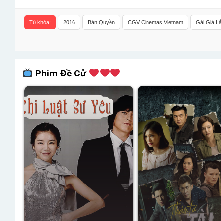
Từ khóa:
2016
Bản Quyền
CGV Cinemas Vietnam
Gái Già L
Phim Đề Cử