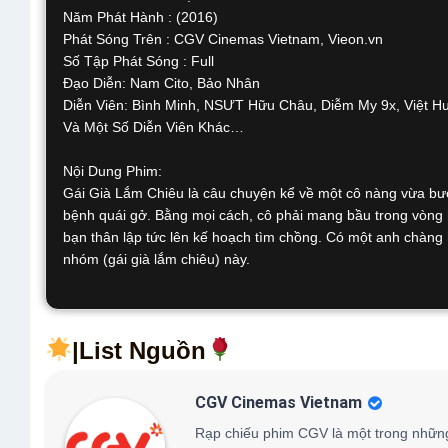
Năm Phát Hành : (2016)
Phát Sóng Trên : CGV Cinemas Vietnam, Vieon.vn
Số Tập Phát Sóng : Full
Đạo Diễn: Nam Cito, Bảo Nhân
Diễn Viên: Bình Minh, NSƯT Hữu Châu, Diễm My 9x, Việt H
Và Một Số Diễn Viên Khác…
Nội Dung Phim:
Gái Già Lắm Chiêu là câu chuyện kể về một cô nàng vừa bướ
bệnh quái gở. Bằng mọi cách, cô phải mang bầu trong vòng h
bạn thân lập tức lên kế hoạch tìm chồng. Có một anh chàng
nhóm (gái già lắm chiêu) này.
|List Nguồn
CGV Cinemas Vietnam
Rạp chiếu phim CGV là một trong những