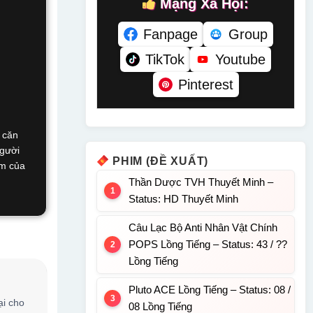
Mạng Xã Hội:
Fanpage
Group
TikTok
Youtube
Pinterest
 căn
người
PHIM (ĐỀ XUẤT)
ắm của
Thần Dược TVH Thuyết Minh –
Status: HD Thuyết Minh
Câu Lạc Bộ Anti Nhân Vật Chính
POPS Lồng Tiếng – Status: 43 / ??
Lồng Tiếng
Pluto ACE Lồng Tiếng – Status: 08 /
ại cho
08 Lồng Tiếng