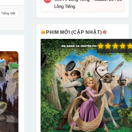
Lồng Tiếng
Tiếng Việt
PHIM MỚI (CẬP NHẬT)
★
★
★
★