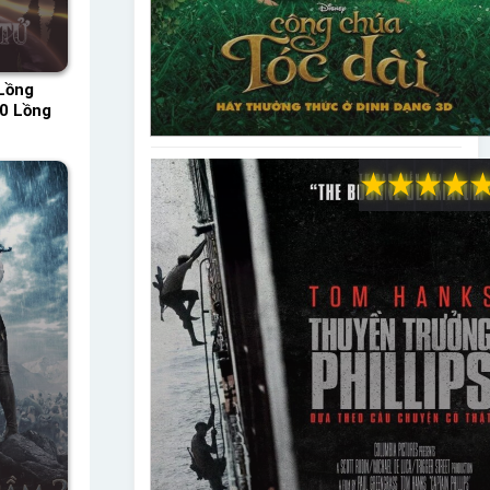
Lồng
20 Lồng
★
★
★
★