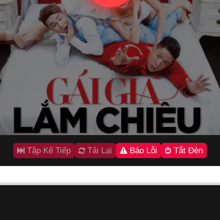
Tập Kế Tiếp
Tải Lại
Báo Lỗi
Tắt Đèn