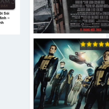
i Sói
inh –
nh
★
★
★
★