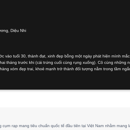
ương, Diệu Nhi
c vào tuổi 30, thành đạt, xinh đẹp bỗng một ngày phát hiện mình mắc
ai tháng trước khi (cái trứng cuối cùng rụng xuống). Cô cùng những 
 hàng xóm đẹp trai, khoẻ mạnh trở thành đối tượng nằm trong tầm ng
 cụm rạp mang tiêu chuẩn quốc tế đầu tiên tại Việt Nam nhằm mang l