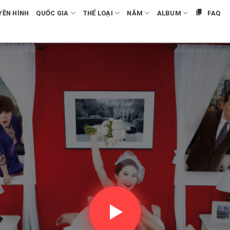
YỀN HÌNH
QUỐC GIA
THỂ LOẠI
NĂM
ALBUM
FAQ