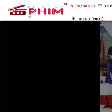
Skip
TRANG CHỦ
TRU
to
content
DONATE ỦNG HỘ