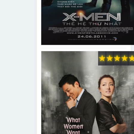
★
★
★
★