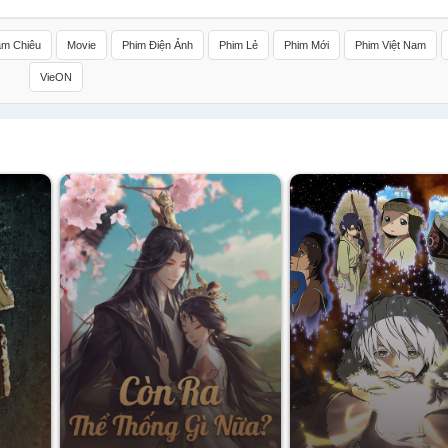
ắm Chiêu
Movie
Phim Điện Ảnh
Phim Lẻ
Phim Mới
Phim Việt Nam
VieON