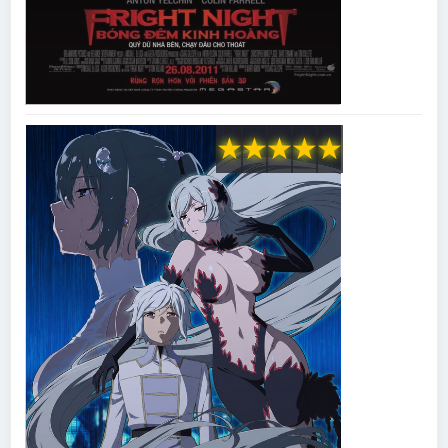
★
★
★
★
★