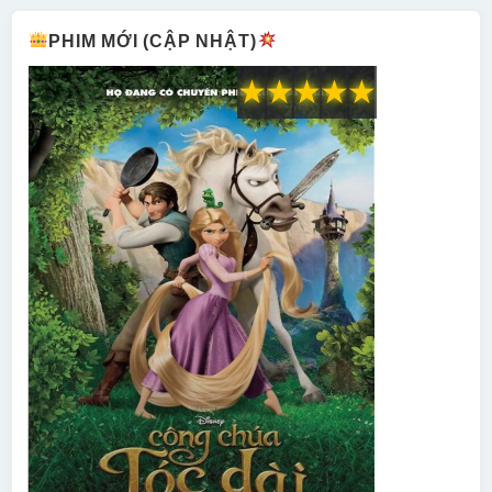
PHIM MỚI (CẬP NHẬT)
★
★
★
★
★