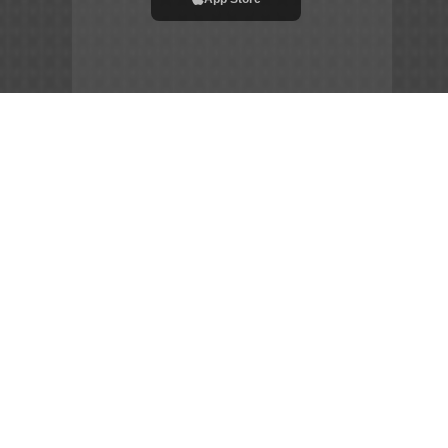
File APK
Copyright ©
2026
Siêu Tầm Phim
Chia Sẻ Đam Mê –
Gắn Kết Cộng Đồng – Tôn Vinh Nghệ Thuật
sieutamphim.pro