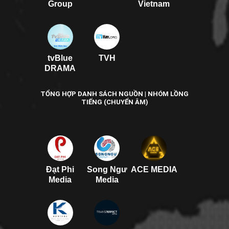
Group
Vietnam
tvBlue
TVH
DRAMA
TỔNG HỢP DANH SÁCH NGUỒN | NHÓM LỒNG
TIẾNG (CHUYỂN ÂM)
Đạt Phi
Song Ngư
ACE MEDIA
Media
Media