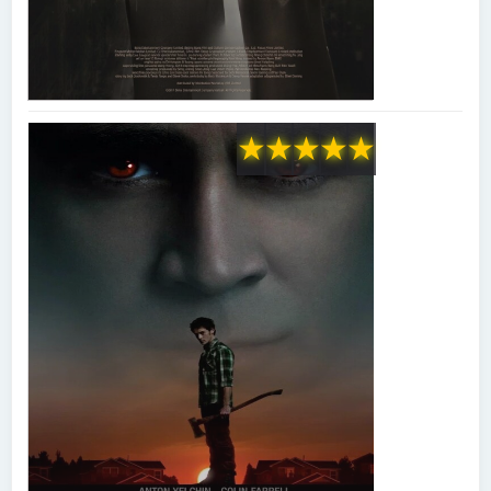
★
★
★
★
★