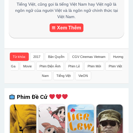
Tiếng Việt, cũng gọi là tiếng Việt Nam hay Việt ngữ là
ngôn ngữ của người Việt và là ngôn ngữ chính thức tại
Việt Nam.
Xem Thêm
Từ khóa:
2017
Bản Quyền
CGV Cinemas Vietnam
Hương
Ga
Movie
Phim Điện Ảnh
Phim Lẻ
Phim Mới
Phim Việt
Nam
Tiếng Việt
VieON
Phim Đề Cử