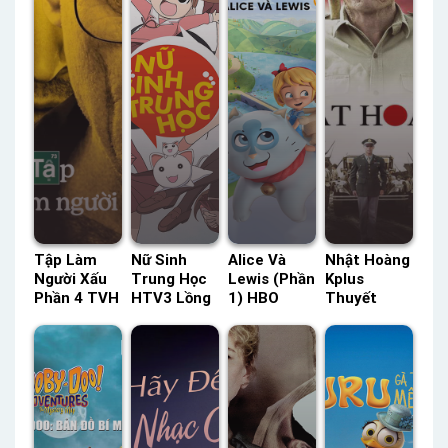
Tập Làm
Nữ Sinh
Alice Và
Nhật Hoàng
Người Xấu
Trung Học
Lewis (Phần
Kplus
Phần 4 TVH
HTV3 Lồng
1) HBO
Thuyết
Thuyết
Tiếng –
Thuyết
Minh –
Minh –
Status: 26 /
Minh –
Status: HD
Status: 13/
26 Lồng
Status: 52 /
Thuyết
13 Thuyết
Tiếng
52 Thuyết
Minh
Minh
Minh