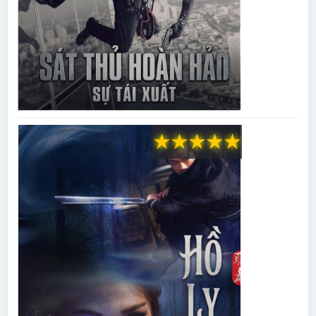
★
★
★
★
★