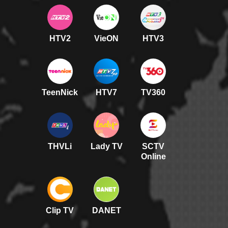
HTV2
VieON
HTV3
TeenNick
HTV7
TV360
THVLi
Lady TV
SCTV
Online
Clip TV
DANET