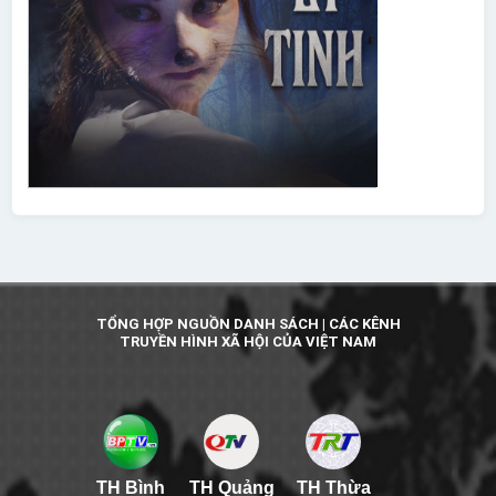
TỔNG HỢP NGUỒN DANH SÁCH | CÁC KÊNH
TRUYỀN HÌNH XÃ HỘI CỦA VIỆT NAM
TH Bình
TH Quảng
TH Thừa