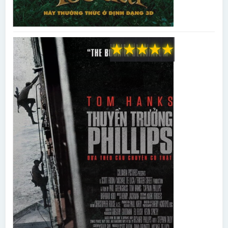
★
★
★
★
★