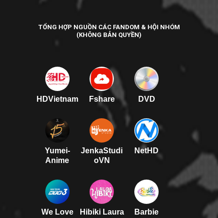
TỔNG HỢP NGUỒN CÁC FANDOM & HỘI NHÓM
(KHÔNG BẢN QUYỀN)
HDVietnam
Fshare
DVD
Yumei-
JenkaStudi
NetHD
Anime
oVN
We Love
Hibiki Laura
Barbie