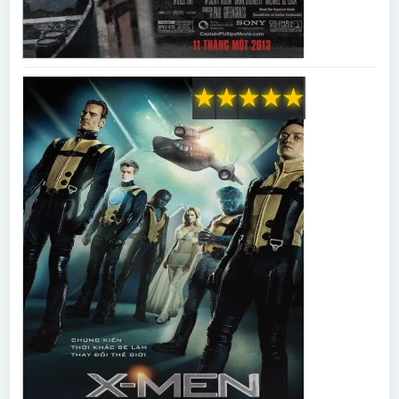
★
★
★
★
★