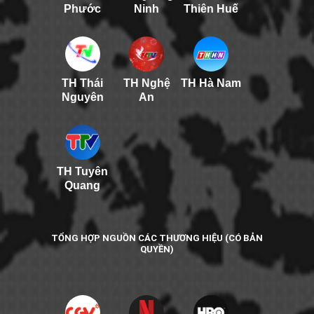
Phước
Ninh
Thiên Huế
TH Thái
TH Nghệ
TH Hà Nam
Nguyên
An
TH Tuyên
Quang
TỔNG HỢP NGUỒN CÁC THƯƠNG HIỆU (CÓ BẢN
QUYỀN)