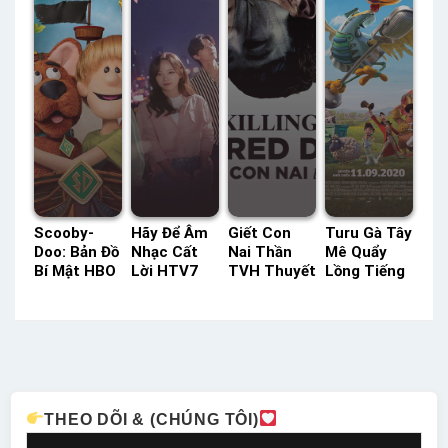
Scooby-
Hãy Để Âm
Giết Con
Turu Gà Tây
Doo: Bản Đồ
Nhạc Cất
Nai Thần
Mê Quẩy
Bí Mật HBO
Lời HTV7
TVH Thuyết
Lồng Tiếng
Thuyết
Lồng Tiếng
Minh –
– Status:
Minh –
– Status:
Status: HD
HD Lồng
Status: HD
32 / 32
Thuyết
Tiếng
Thuyết
Lồng Tiếng
Minh
Minh
THEO DÕI & (CHÚNG TÔI)