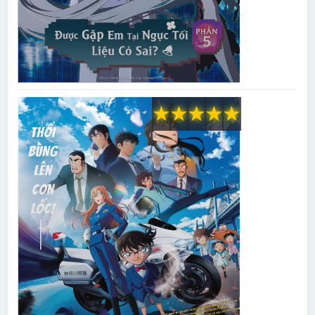
★
★
★
★
★