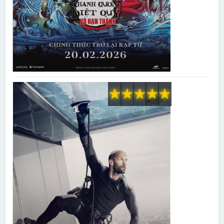
★
★
★
★
★