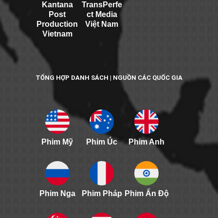
Kantana
TransPerfe
Post
ct Media
Production
Việt Nam
Vietnam
TỔNG HỢP DANH SÁCH | NGUỒN CÁC QUỐC GIA
Phim Mỹ
Phim Úc
Phim Anh
Phim Nga
Phim Pháp
Phim Ấn Độ