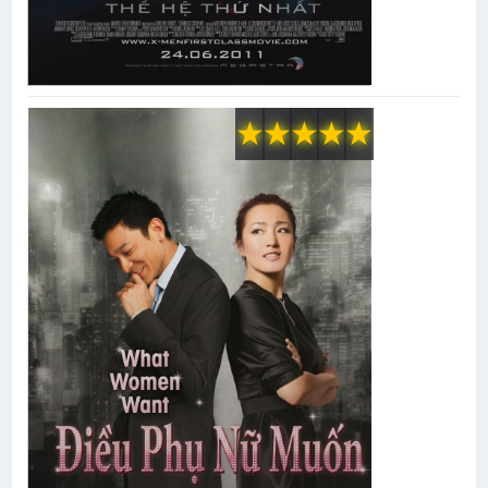
★
★
★
★
★