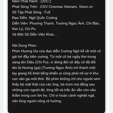
Năm Phát Hành : (2017)
Phát Sóng Trên : CGV Cinemas Vietnam, Vieon.vn
Số Tập Phát Sóng : Full
Đạo Diễn: Ngô Quốc Cường
Diễn Viên: Phương Thanh, Trương Ngọc Ánh, Chi Bảo,
Kim Lý, Chi Pu
Và Một Số Diễn Viên Khác…
Nội Dung Phim:
Phim Hương Ga của đạo diễn Cường Ngô kể về một cô
gái trẻ đầy kiên cường. Từ một cô bé ngây thơ trong
sáng tên Diệu (Chi Pu), vì dòng đời xô đẩy cô đã đổi
tên là Hương (ga) (Trương Ngọc Ánh) trở thành một
tay giang hồ khét tiếng khiến ai cũng phải nể sợ ở khu
vực sân ga một thời. Bộ phim không chỉ cho người xem
thấy bộ mặt thật của các ông, bà trùm mà đằng sau
những con người đó, lòng tốt và trắc ẩn vẫn còn sâu
thẳm trong con tim họ. Chỉ vì hoàn cảnh nghiệt ngã,
nên lòng người cũng rẻ hướng.