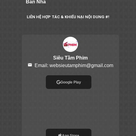
Ban Nha
LIÊN HỆ HỢP TÁC & KHIẾU NẠI NỘI DUNG #!
Siêu Tầm Phim
email
Email:
websieutamphim@gmail.com
Google Play
App Store