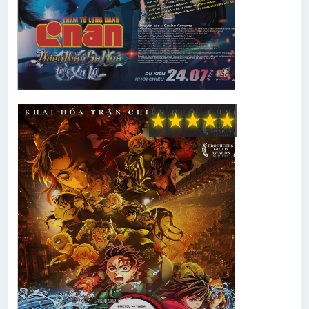
★
★
★
★
★