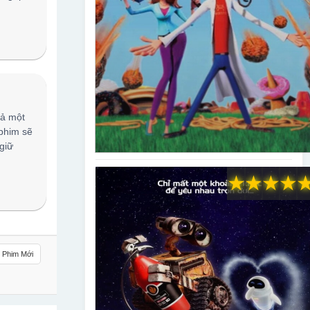
cả một
 phim sẽ
giữ
★
★
★
★
Phim Mới