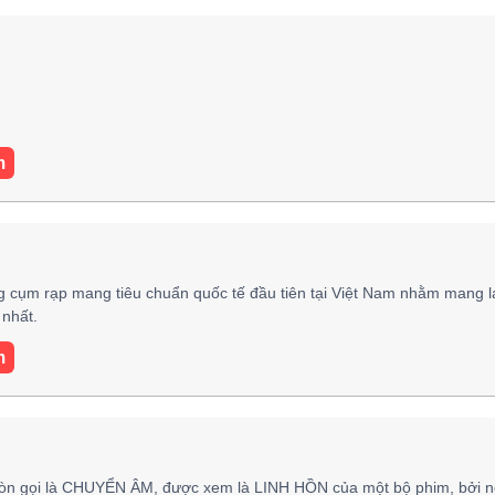
m
 cụm rạp mang tiêu chuẩn quốc tế đầu tiên tại Việt Nam nhằm mang l
nhất.
m
òn gọi là CHUYỂN ÂM, được xem là LINH HỒN của một bộ phim, bởi n