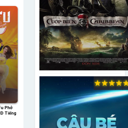
★
★
★
★
Fu Phở
HD Tiếng