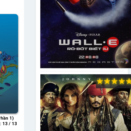
★
★
★
★
Phần 1)
 13 / 13