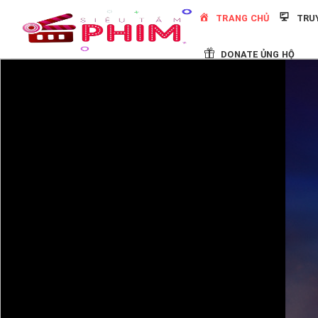
Skip
TRANG CHỦ
TRU
to
content
DONATE ỦNG HỘ