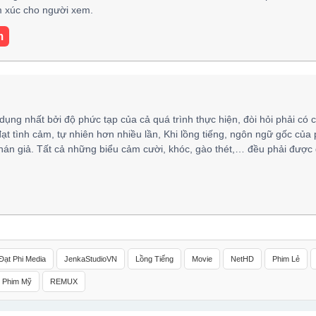
ảm xúc cho người xem.
m
 dụng nhất bởi độ phức tạp của cả quá trình thực hiện, đòi hỏi phải có 
đạt tình cảm, tự nhiên hơn nhiều lần, Khi lồng tiếng, ngôn ngữ gốc của
hán giả. Tất cả những biểu cảm cười, khóc, gào thét,… đều phải được 
Đạt Phi Media
JenkaStudioVN
Lồng Tiếng
Movie
NetHD
Phim Lẻ
Phim Mỹ
REMUX