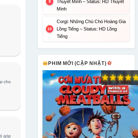
Thuyết Minh – Status: HD Thuyết
Minh
Corgi: Những Chú Chó Hoàng Gia
Lồng Tiếng – Status: HD Lồng
Tiếng
PHIM MỚI (CẬP NHẬT)
★
★
★
★
ại cho
ó góp