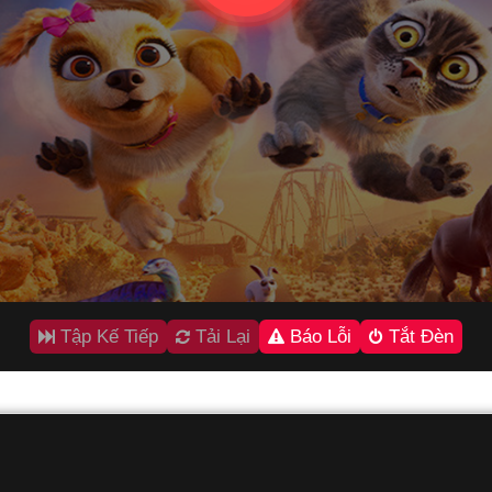
Tập Kế Tiếp
Tải Lại
Báo Lỗi
Tắt Đèn