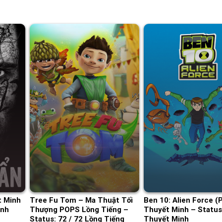
t Minh
Tree Fu Tom – Ma Thuật Tối
Ben 10: Alien Force (
inh
Thượng POPS Lồng Tiếng –
Thuyết Minh – Status:
Status: 72 / 72 Lồng Tiếng
Thuyết Minh