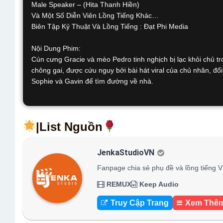
Male Speaker – (Hita Thanh Hiền)
Và Một Số Diễn Viên Lồng Tiếng Khác…
Biên Tập Kỷ Thuật Và Lồng Tiếng : Đạt Phi Media
Nội Dung Phim:
Cún cưng Gracie và mèo Pedro tinh nghịch bị lạc khỏi chủ trong 
chông gai, được cứu nguy bởi bài hát viral của chủ nhân, đố
Sophie và Gavin để tìm đường về nhà.
|List Nguồn
JenkaStudioVN
Fanpage chia sẻ phụ đề và lồng tiếng V
REMUX
Keep Audio
Truy Cập Trang
Xem Thê