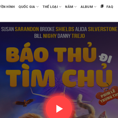
YỀN HÌNH
QUỐC GIA
THỂ LOẠI
NĂM
ALBUM
FAQ