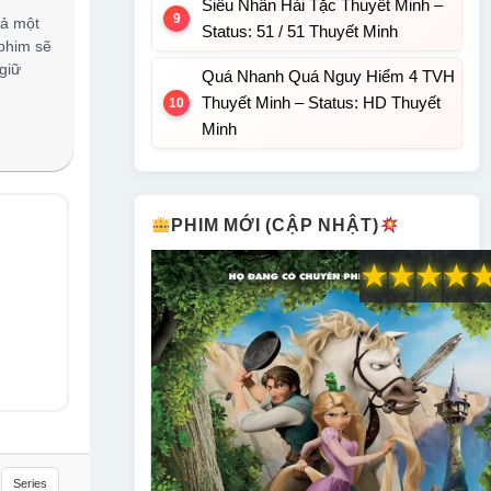
Siêu Nhân Hải Tặc Thuyết Minh –
cả một
Status: 51 / 51 Thuyết Minh
 phim sẽ
giữ
Quá Nhanh Quá Nguy Hiểm 4 TVH
Thuyết Minh – Status: HD Thuyết
Minh
PHIM MỚI (CẬP NHẬT)
★
★
★
★
Series