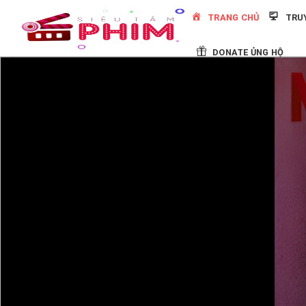
Skip
TRANG CHỦ
TRU
to
content
DONATE ỦNG HỘ