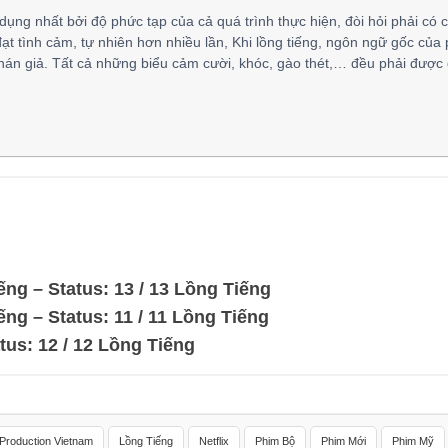
 dụng nhất bởi độ phức tạp của cả quá trình thực hiện, đòi hỏi phải có 
đạt tình cảm, tự nhiên hơn nhiều lần, Khi lồng tiếng, ngôn ngữ gốc của
hán giả. Tất cả những biểu cảm cười, khóc, gào thét,… đều phải được 
ng – Status: 13 / 13 Lồng Tiếng
ng – Status: 11 / 11 Lồng Tiếng
us: 12 / 12 Lồng Tiếng
Production Vietnam
Lồng Tiếng
Netflix
Phim Bộ
Phim Mới
Phim Mỹ