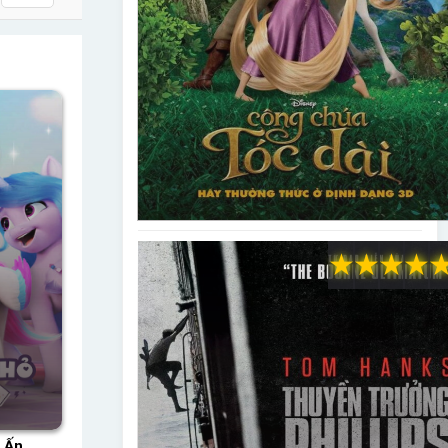
★
★
★
★
 Ấn