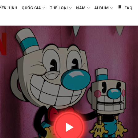
YỀN HÌNH
QUỐC GIA
THỂ LOẠI
NĂM
ALBUM
FAQ