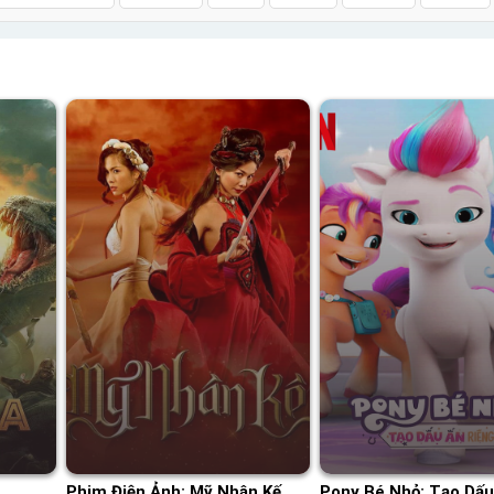
Phim Điện Ảnh: Mỹ Nhân Kế
Pony Bé Nhỏ: Tạo Dấu