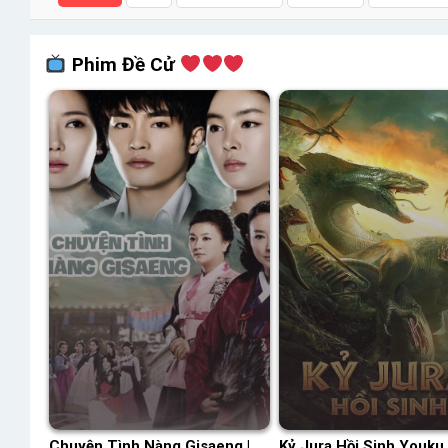
Phim Đề Cử
Chuyện Tình Nàng Gisaeng |
Kỷ Jura Hồi Sinh Youku