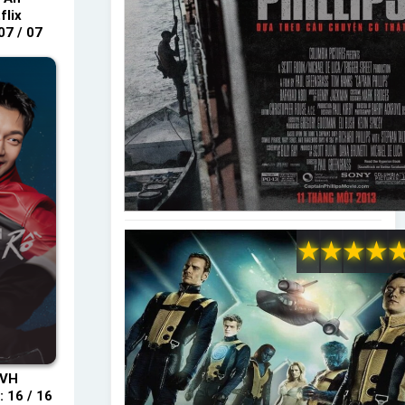
flix
07 / 07
★
★
★
★
TVH
 16 / 16