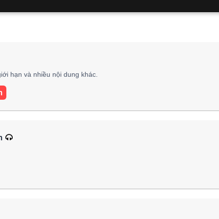
iới hạn và nhiều nội dung khác.
m
m