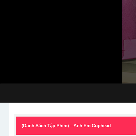
(Danh Sách Tập Phim) – Anh Em Cuphead