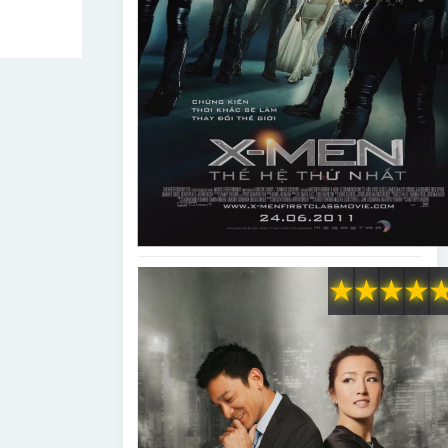
★
★
★
★