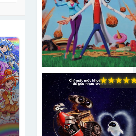
★
★
★
★