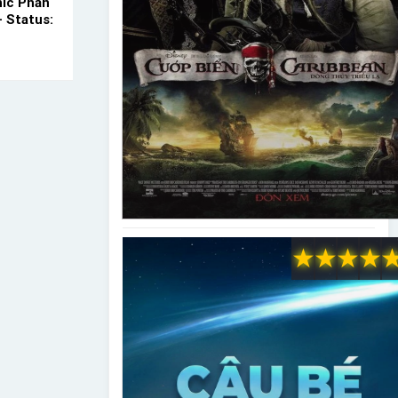
nic Phần
– Status:
★
★
★
★