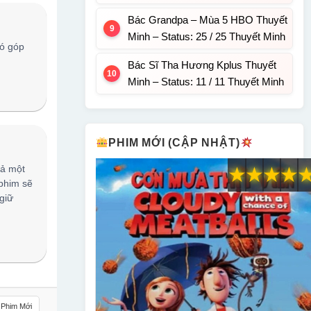
Bác Grandpa – Mùa 5 HBO Thuyết
Minh – Status: 25 / 25 Thuyết Minh
ó góp
Bác Sĩ Tha Hương Kplus Thuyết
Minh – Status: 11 / 11 Thuyết Minh
PHIM MỚI (CẬP NHẬT)
cả một
★
★
★
★
 phim sẽ
giữ
Phim Mới