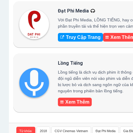
Đạt Phi Media
Với Đạt Phi Media, LỒNG TIẾNG, hay c
phần truyền tải và thể hiện trọn vẹn c
Truy Cập Trang
Xem Thê
Lồng Tiếng
Lồng tiếng là dịch vụ dịch phim ít thông
đội ngũ diễn viên nói vào phim và diễn 
bị lược bỏ và dịch sang ngôn ngữ của k
nguyên trong phiên bản lồng tiếng.
Xem Thêm
Từ khóa:
2018
CGV Cinemas Vietnam
Đạt Phi Media
Gia Đì