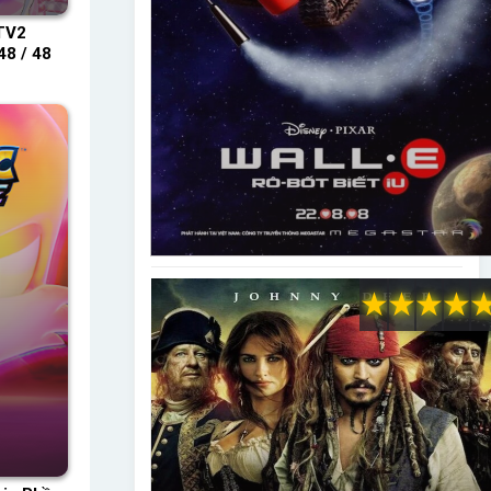
TV2
48 / 48
★
★
★
★