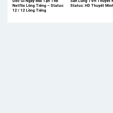
Ước Gì Ngày Mai Tận Thế
Săn Lùng TVH Thuyết 
Netflix Lồng Tiếng – Status:
Status: HD Thuyết Min
12 / 12 Lồng Tiếng