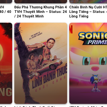
TVH
Đấu Phá Thương Khung Phần 4
Chiến Binh Nụ Cười H
40 / 40
TVH Thuyết Minh – Status: 24
Lồng Tiếng – Status: 
/ 24 Thuyết Minh
Lồng Tiếng