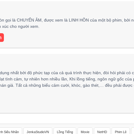
òn gọi là CHUYỂN ÂM, được xem là LINH HỒN của một bộ phim, bởi n
ảm xúc cho người xem.
m
 dụng nhất bởi độ phức tạp của cả quá trình thực hiện, đòi hỏi phải có 
đạt tình cảm, tự nhiên hơn nhiều lần, Khi lồng tiếng, ngôn ngữ gốc của
hán giả. Tất cả những biểu cảm cười, khóc, gào thét,… đều phải được 
nh Siêu Nhân
JenkaStudioVN
Lồng Tiếng
Movie
NetHD
Phim Lẻ