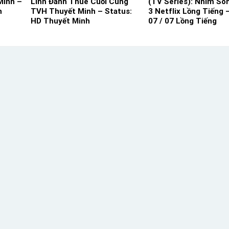
Minh –
Lính Đánh Thuê Cuối Cùng
(TV Series): Nhím So
h
TVH Thuyết Minh – Status:
3 Netflix Lồng Tiếng 
HD Thuyết Minh
07 / 07 Lồng Tiếng