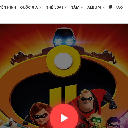
YỀN HÌNH
QUỐC GIA
THỂ LOẠI
NĂM
ALBUM
FAQ