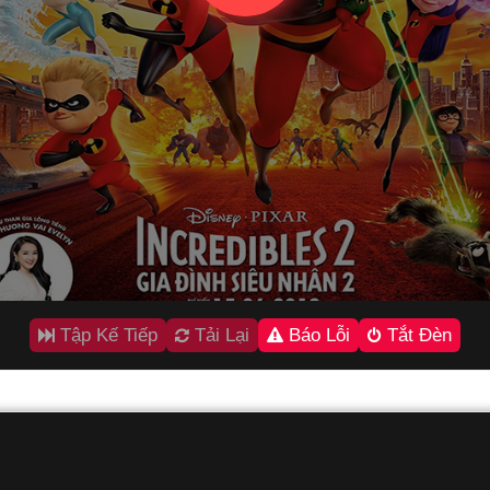
Tập Kế Tiếp
Tải Lại
Báo Lỗi
Tắt Đèn