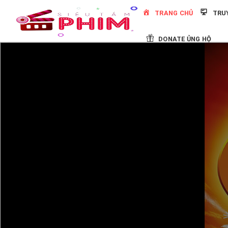
Skip
TRANG CHỦ
TRU
to
content
DONATE ỦNG HỘ