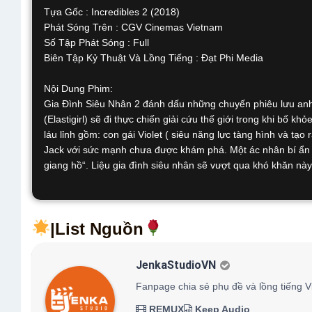
Tựa Gốc : Incredibles 2 (2018)
Phát Sóng Trên : CGV Cinemas Vietnam
Số Tập Phát Sóng : Full
Biên Tập Kỷ Thuật Và Lồng Tiếng : Đạt Phi Media
Nội Dung Phim:
Gia Đình Siêu Nhân 2 đánh dấu những chuyến phiêu lưu anh 
(Elastigirl) sẽ đi thực chiến giải cứu thế giới trong khi bố 
láu lỉnh gồm: con gái Violet ( siêu năng lực tàng hình và tạo
Jack với sức mạnh chưa được khám phá. Một ác nhân bí ẩn x
giang hồ“. Liệu gia đình siêu nhân sẽ vượt qua khó khăn nà
|List Nguồn
JenkaStudioVN
Fanpage chia sẻ phụ đề và lồng tiếng V
REMUX
Keep Audio