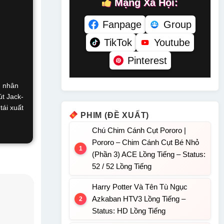
Mạng Xã Hội:
Fanpage
Group
TikTok
Youtube
Pinterest
u nhân
út Jack-
tái xuất
PHIM (ĐỀ XUẤT)
Chú Chim Cánh Cụt Pororo |
Pororo – Chim Cánh Cụt Bé Nhỏ
(Phần 3) ACE Lồng Tiếng – Status:
52 / 52 Lồng Tiếng
Harry Potter Và Tên Tù Ngục
Azkaban HTV3 Lồng Tiếng –
Status: HD Lồng Tiếng