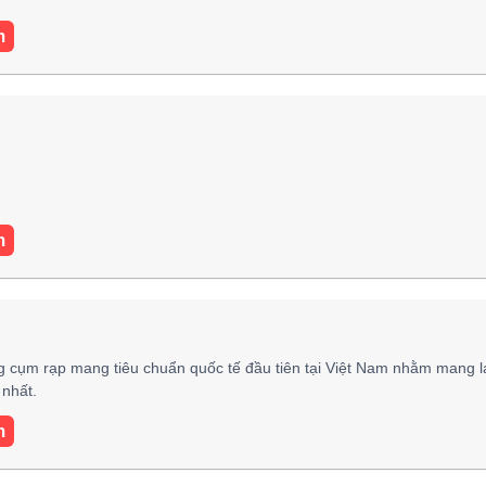
m
m
 cụm rạp mang tiêu chuẩn quốc tế đầu tiên tại Việt Nam nhằm mang l
nhất.
m