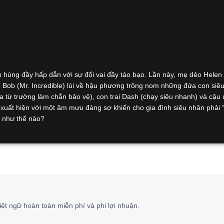
hùng đầy hấp dẫn với sự đổi vai đầy táo bạo. Lần này, mẹ dẻo Helen
khỏe Bob (Mr. Incredible) lùi về hậu phương trông nom những đứa con siê
 ra từ trường làm chắn bảo vệ), con trai Dash (chạy siêu nhanh) và cậu 
uất hiện với một âm mưu đáng sợ khiến cho gia đình siêu nhân phải “
y như thế nào?
iệt ngữ hoàn toàn miễn phí và phi lợi nhuận.