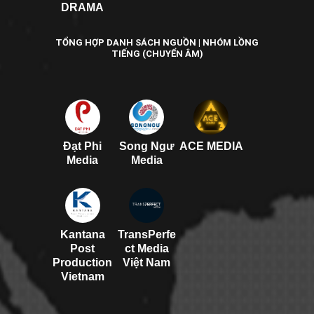
DRAMA
TỔNG HỢP DANH SÁCH NGUỒN | NHÓM LỒNG
TIẾNG (CHUYỂN ÂM)
Đạt Phi
Song Ngư
ACE MEDIA
Media
Media
Kantana
TransPerfe
Post
ct Media
Production
Việt Nam
Vietnam