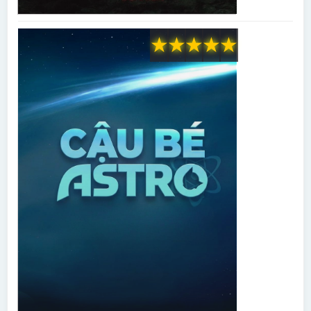
★
★
★
★
★