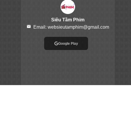
Siêu Tầm Phim
email
Email:
websieutamphim@gmail.com
Google Play
App Store