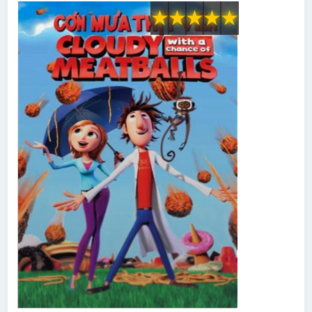
★
★
★
★
★