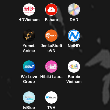
HDVietnam
Fshare
DVD
Yumei-
JenkaStudi
NetHD
Anime
oVN
We Love
Hibiki Laura
Barbie
Group
Vietnam
tvBlue
TVH