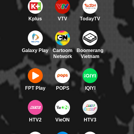
Kplus
VTV
TodayTV
Galaxy Play
Cartoom
Boomerang
Network
Vietnam
FPT Play
POPS
IQIYI
HTV2
VieON
HTV3