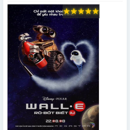
★
★
★
★
★