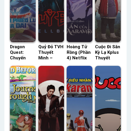
Dragon
Quỷ Đỏ TVH
Hoàng Tử
Cuộc Đi Săn
Quest:
Thuyết
Rồng (Phần
Kỳ Lạ Kplus
Chuyến
Minh –
4) Netflix
Thuyết
Phiêu Lưu
Status: HD
Lồng Tiếng
Minh –
Của Dai |
Thuyết
– Status:
Status: HD
Dấu Ấn
Minh
09 / 09
Thuyết
Rồng
Lồng Tiếng
Minh
Thiêng
POPS Lồng
Tiếng –
Status: 100
/ 100 Lồng
Tiếng