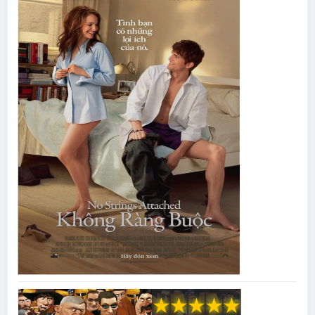
★
★
★
★
★