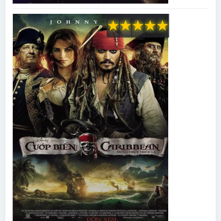
★
★
★
★
★