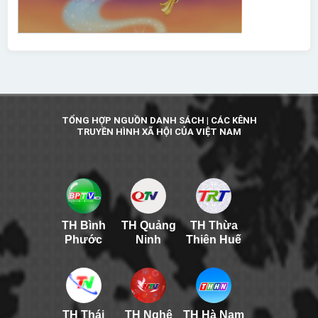
TỔNG HỢP NGUỒN DANH SÁCH | CÁC KÊNH
TRUYỀN HÌNH XÃ HỘI CỦA VIỆT NAM
TH Bình
TH Quảng
TH Thừa
Phước
Ninh
Thiên Huế
TH Thái
TH Nghệ
TH Hà Nam