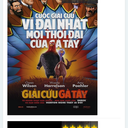
★
★
★
★
★