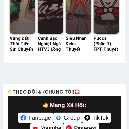
Vùng Đất
Canh Bạc
Siêu Nhân
Pucca
Thời Tiền
Nghiệt Ngã
Deka
(Phần 1)
Sử: Chuyến
HTV3 Lồng
Thuyết
FPT Thuyết
Du Hành
Tiếng –
Minh –
Minh –
Xuyên
Status: 21 /
Status: 50 /
Status: 78 /
Sương Mờ
21 Lồng
50 Thuyết
78 Thuyết
HTV3 Lồng
Tiếng
Minh
Minh
Tiếng –
Status: HD
Lồng Tiếng
THEO DÕI & (CHÚNG TÔI)
Mạng Xã Hội:
Fanpage
Group
TikTok
Youtube
Pinterest