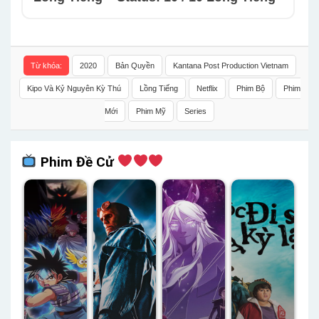
Từ khóa:
2020
Bản Quyền
Kantana Post Production Vietnam
Kipo Và Kỷ Nguyên Kỳ Thú
Lồng Tiếng
Netflix
Phim Bộ
Phim
Mới
Phim Mỹ
Series
Phim Đề Cử