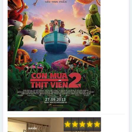
★
★
★
★
★