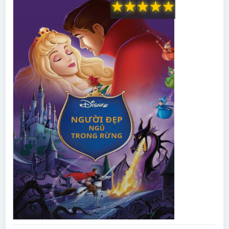
★
★
★
★
★