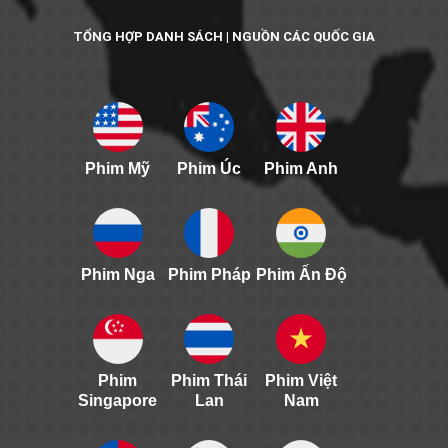
TỔNG HỢP DANH SÁCH | NGUỒN CÁC QUỐC GIA
Phim Mỹ
Phim Úc
Phim Anh
Phim Nga
Phim Pháp
Phim Ấn Độ
Phim
Phim Thái
Phim Việt
Singapore
Lan
Nam