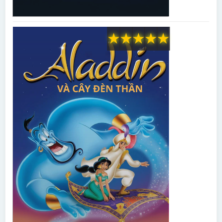
★
★
★
★
★