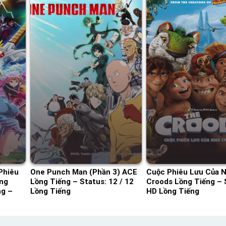
Phiêu
One Punch Man (Phần 3) ACE
Cuộc Phiêu Lưu Của 
ồng
Lồng Tiếng – Status: 12 / 12
Croods Lồng Tiếng – 
ng –
Lồng Tiếng
HD Lồng Tiếng
 Tiếng