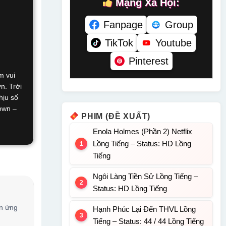
Mạng Xã Hội:
Fanpage
Group
TikTok
Youtube
Pinterest
m vui
n. Trời
hịu số
own –
PHIM (ĐỀ XUẤT)
Enola Holmes (Phần 2) Netflix
Lồng Tiếng – Status: HD Lồng
Tiếng
Ngôi Làng Tiền Sử Lồng Tiếng –
Status: HD Lồng Tiếng
ên ứng
Hạnh Phúc Lại Đến THVL Lồng
Tiếng – Status: 44 / 44 Lồng Tiếng