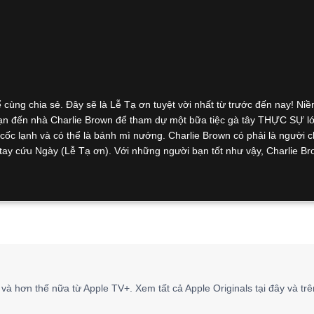
cùng chia sẻ. Đây sẽ là Lễ Tạ ơn tuyệt vời nhất từ trước đến nay! Niề
ạn đến nhà Charlie Brown để tham dự một bữa tiệc gà tây THỰC SỰ lớ
cốc lạnh và có thể là bánh mì nướng. Charlie Brown có phải là người c
ay cứu Ngày (Lễ Tạ ơn). Với những người bạn tốt như vậy, Charlie Br
và hơn thế nữa từ Apple TV+. Xem tất cả Apple Originals tại đây và tr