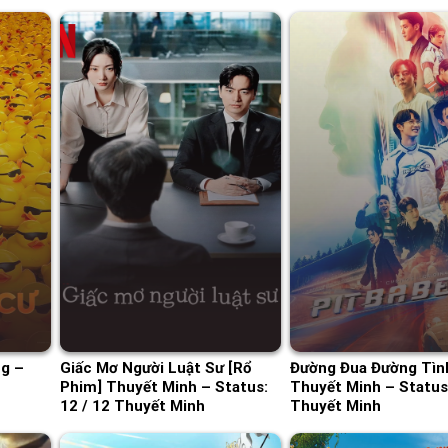
ng –
Giấc Mơ Người Luật Sư [Rổ
Đường Đua Đường Tình
Phim] Thuyết Minh – Status:
Thuyết Minh – Status:
12 / 12 Thuyết Minh
Thuyết Minh