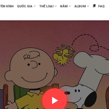
YỀN HÌNH
QUỐC GIA
THỂ LOẠI
NĂM
ALBUM
FAQ