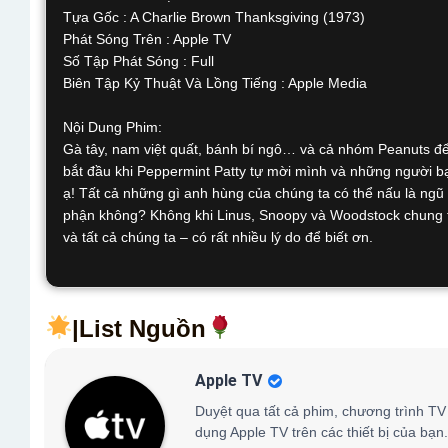
Tựa Gốc : A Charlie Brown Thanksgiving (1973)
Phát Sóng Trên : Apple TV
Số Tập Phát Sóng : Full
Biên Tập Kỷ Thuật Và Lồng Tiếng : Apple Media
Nội Dung Phim:
Gà tây, nam việt quất, bánh bí ngô… và cả nhóm Peanuts để 
bắt đầu khi Peppermint Patty tự mời mình và những người b
ạ! Tất cả những gì anh hùng của chúng ta có thể nấu là ngũ 
phận không? Không khi Linus, Snoopy và Woodstock chung t
và tất cả chúng ta – có rất nhiều lý do để biết ơn.
|List Nguồn
Apple TV
Duyệt qua tất cả phim, chương trình TV 
dụng Apple TV trên các thiết bị của bạn.