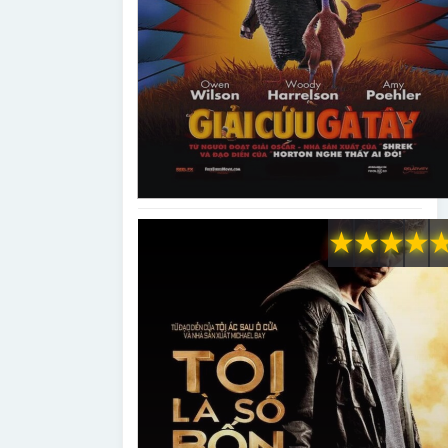
★
★
★
★