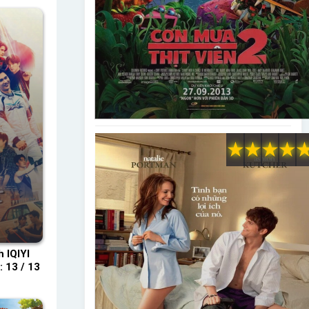
★
★
★
★
 IQIYI
 13 / 13