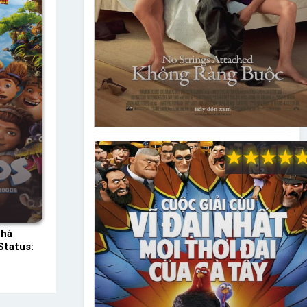
★
★
★
★
Nhà
Status: