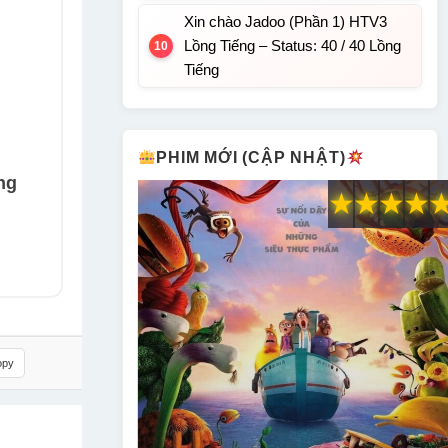
Xin chào Jadoo (Phần 1) HTV3
Lồng Tiếng – Status: 40 / 40 Lồng
Tiếng
PHIM MỚI (CẬP NHẬT)
ng
★
★
★
★
opy