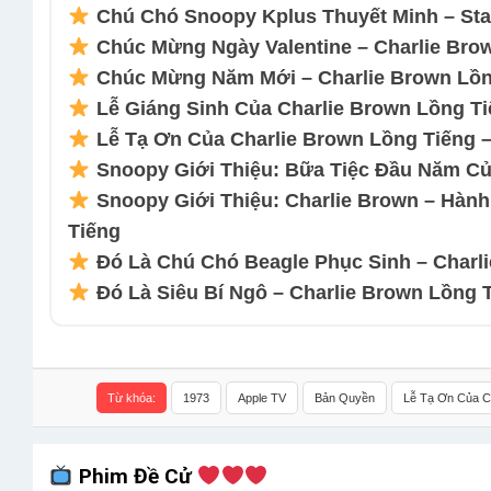
Chú Chó Snoopy Kplus Thuyết Minh – Sta
Chúc Mừng Ngày Valentine – Charlie Brow
Chúc Mừng Năm Mới – Charlie Brown Lồng
Lễ Giáng Sinh Của Charlie Brown Lồng Ti
Lễ Tạ Ơn Của Charlie Brown Lồng Tiếng –
Snoopy Giới Thiệu: Bữa Tiệc Đầu Năm Củ
Snoopy Giới Thiệu: Charlie Brown – Hàn
Tiếng
Đó Là Chú Chó Beagle Phục Sinh – Charli
Đó Là Siêu Bí Ngô – Charlie Brown Lồng 
Từ khóa:
1973
Apple TV
Bản Quyền
Lễ Tạ Ơn Của C
Phim Đề Cử