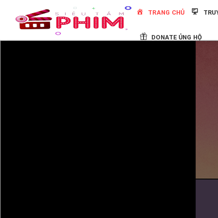
Skip
TRANG CHỦ
TRU
to
content
DONATE ỦNG HỘ