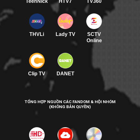
TeenNick
HTV7
TV360
THVLi
Lady TV
SCTV
Online
Clip TV
DANET
TỔNG HỢP NGUỒN CÁC FANDOM & HỘI NHÓM
(KHÔNG BẢN QUYỀN)