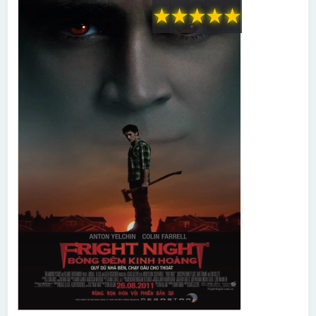
★
★
★
★
★