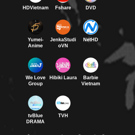
HDVietnam
Fshare
DVD
Yumei-
JenkaStudi
NetHD
Anime
oVN
We Love
Hibiki Laura
Barbie
Group
Vietnam
tvBlue
TVH
DRAMA