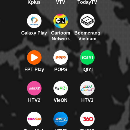
Kplus
VTV
TodayTV
Galaxy Play
Cartoom
Boomerang
Network
Vietnam
FPT Play
POPS
IQIYI
HTV2
VieON
HTV3