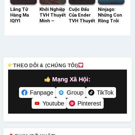
Lãng Tử
Khởi Nghiệp
Cuộc Đấu
Ninjago:
Hàng Ma
TVH Thuyết
Của Ender
Những Con
IQIYI
Minh –
TVH Thuyết
Rồng Trỗi
Thuyết
Status: 16 /
Minh –
Dậy (Phần
Minh –
16 Thuyết
Status: HD
2) SeeTV
Status: HD
Minh
Thuyết
Lồng Tiếng
Thuyết
Minh
– Status:
Minh
20 / 20
Lồng Tiếng
THEO DÕI & (CHÚNG TÔI)
Mạng Xã Hội:
Fanpage
Group
TikTok
Youtube
Pinterest