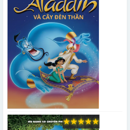
★
★
★
★
★