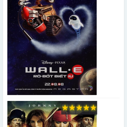
★
★
★
★
★