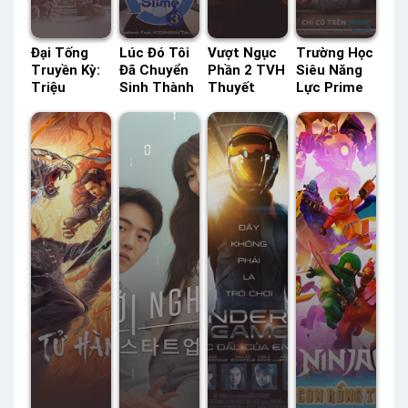
Đại Tống
Lúc Đó Tôi
Vượt Ngục
Trường Học
Truyền Kỳ:
Đã Chuyển
Phần 2 TVH
Siêu Năng
Triệu
Sinh Thành
Thuyết
Lực Prime
Khuông Dận
Slime (Phần
Minh –
Lồng Tiếng
SCTV Lồng
3) ACE Lồng
Status: 22 /
– Status:
Tiếng –
Tiếng –
22 Thuyết
08 / 08
Status: 72 /
Status: 26 /
Minh
Lồng Tiếng
72 Lồng
26 Lồng
Tiếng
Tiếng