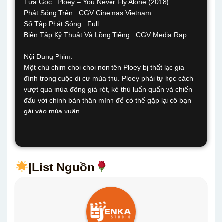
Tựa Gốc : Ploey – You Never Fly Alone (2018)
Phát Sóng Trên : CGV Cinemas Vietnam
Số Tập Phát Sóng : Full
Biên Tập Kỷ Thuật Và Lồng Tiếng : CGV Media Rạp
Nội Dung Phim:
Một chú chim choi choi non tên Ploey bị thất lạc gia
đình trong cuộc di cư mùa thu. Ploey phải tự học cách
vượt qua mùa đông giá rét, kẻ thù luẩn quẩn và chiến
đấu với chính bản thân mình để có thể gặp lại cô bạn
gái vào mùa xuân.
|List Nguồn