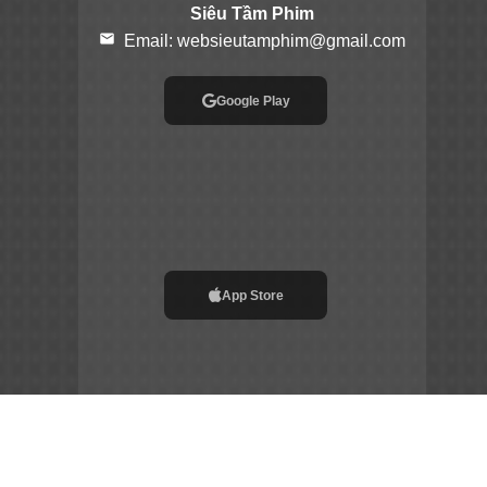
Siêu Tầm Phim
email
Email:
websieutamphim@gmail.com
Google Play
App Store