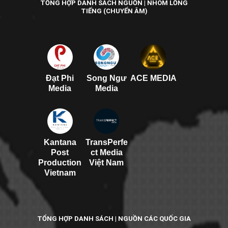
TỔNG HỢP DANH SÁCH NGUỒN | NHÓM LỒNG
TIẾNG (CHUYỂN ÂM)
Đạt Phi
Song Ngư
ACE MEDIA
Media
Media
Kantana
TransPerfe
Post
ct Media
Production
Việt Nam
Vietnam
TỔNG HỢP DANH SÁCH | NGUỒN CÁC QUỐC GIA