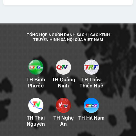
TỔNG HỢP NGUỒN DANH SÁCH | CÁC KÊNH
TRUYỀN HÌNH XÃ HỘI CỦA VIỆT NAM
TH Bình
TH Quảng
TH Thừa
Phước
Ninh
Thiên Huế
TH Thái
TH Nghệ
TH Hà Nam
Nguyên
An