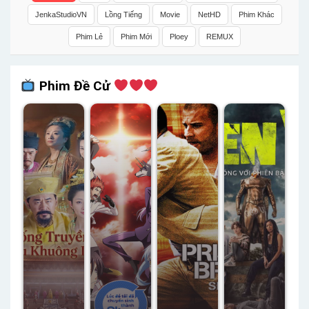
JenkaStudioVN
Lồng Tiếng
Movie
NetHD
Phim Khác
Phim Lẻ
Phim Mới
Ploey
REMUX
Phim Đề Cử