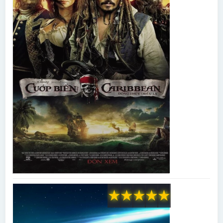
★
★
★
★
★