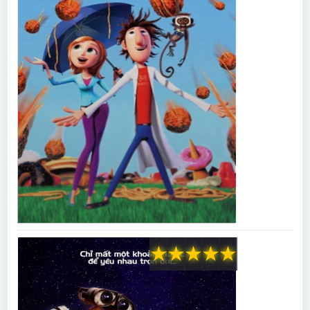
★
★
★
★
★