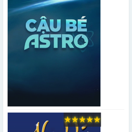
★
★
★
★
★