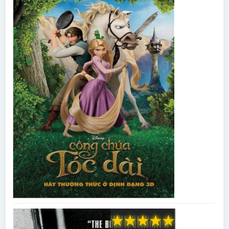
★
★
★
★
★