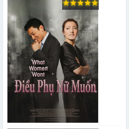
★
★
★
★
★