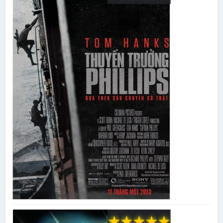
★
★
★
★
★