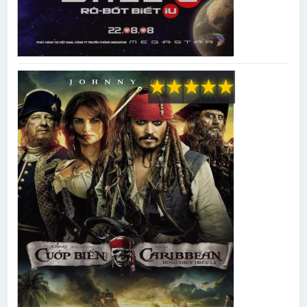
★
★
★
★
★