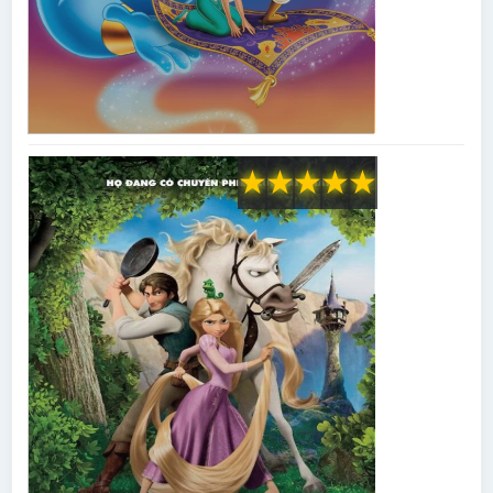
★
★
★
★
★