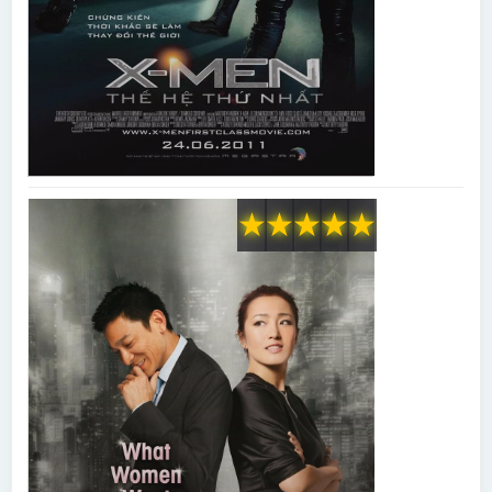
★
★
★
★
★