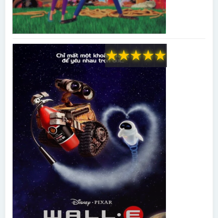
★
★
★
★
★