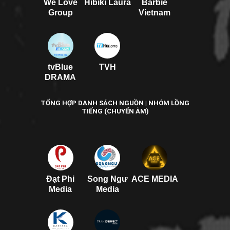
We Love
Hibiki Laura
Barbie
Group
Vietnam
tvBlue
TVH
DRAMA
TỔNG HỢP DANH SÁCH NGUỒN | NHÓM LỒNG
TIẾNG (CHUYỂN ÂM)
Đạt Phi
Song Ngư
ACE MEDIA
Media
Media