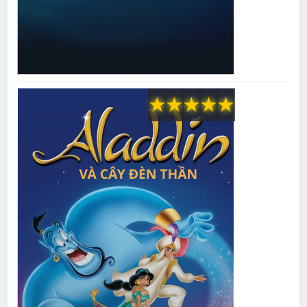
★
★
★
★
★