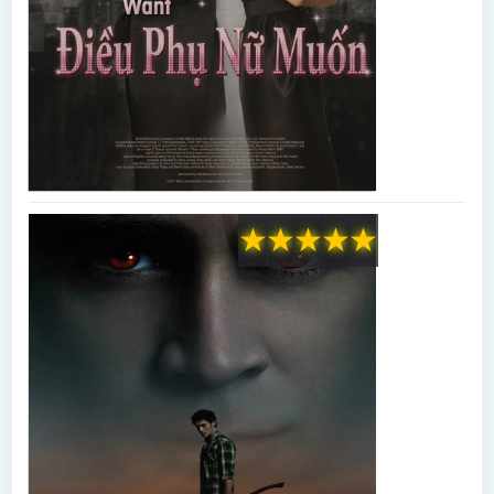
★
★
★
★
★