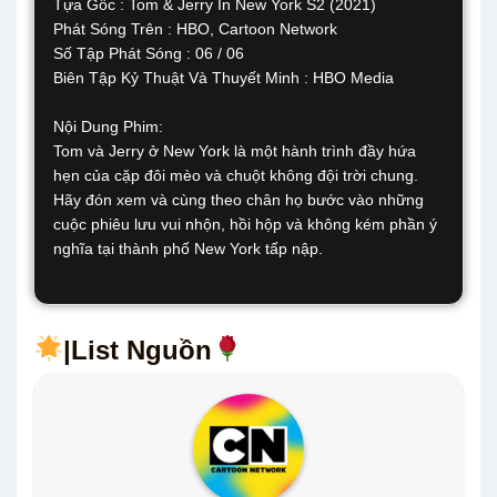
Tựa Gốc : Tom & Jerry In New York S2 (2021)
Phát Sóng Trên : HBO, Cartoon Network
Số Tập Phát Sóng : 06 / 06
Biên Tập Kỷ Thuật Và Thuyết Minh : HBO Media
Nội Dung Phim:
Tom và Jerry ở New York là một hành trình đầy hứa
hẹn của cặp đôi mèo và chuột không đội trời chung.
Hãy đón xem và cùng theo chân họ bước vào những
cuộc phiêu lưu vui nhộn, hồi hộp và không kém phần ý
nghĩa tại thành phố New York tấp nập.
|List Nguồn