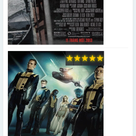
★
★
★
★
★