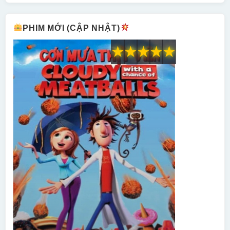
PHIM MỚI (CẬP NHẬT)
★
★
★
★
★