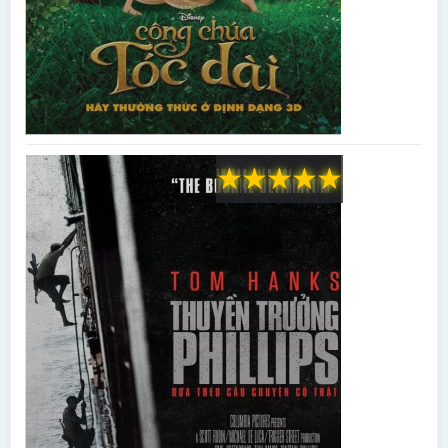
★
★
★
★
★