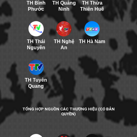
TH Bình
TH Quảng
TH Thừa
Phước
Ninh
Thiên Huế
TH Thái
TH Nghệ
TH Hà Nam
Nguyên
An
TH Tuyên
Quang
TỔNG HỢP NGUỒN CÁC THƯƠNG HIỆU (CÓ BẢN
QUYỀN)