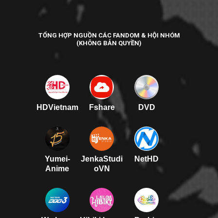
TỔNG HỢP NGUỒN CÁC FANDOM & HỘI NHÓM
(KHÔNG BẢN QUYỀN)
HDVietnam
Fshare
DVD
Yumei-
JenkaStudi
NetHD
Anime
oVN