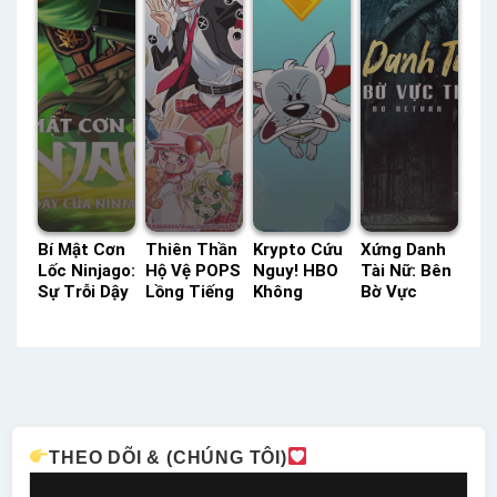
Bí Mật Cơn
Thiên Thần
Krypto Cứu
Xứng Danh
Lốc Ninjago:
Hộ Vệ POPS
Nguy! HBO
Tài Nữ: Bên
Sự Trỗi Dậy
Lồng Tiếng
Không
Bờ Vực
Của Ninja
– Status:
Thoại –
Thẳm SCTV
Xanh Lá
127 / 127
Status: 04 /
Lồng Tiếng
(Phần 2)
Lồng Tiếng
04 Không
– Status:
SeeTV Lồng
Thoại
25 / 25
Tiếng –
Lồng Tiếng
Status: 13 /
13 Lồng
THEO DÕI & (CHÚNG TÔI)
Tiếng