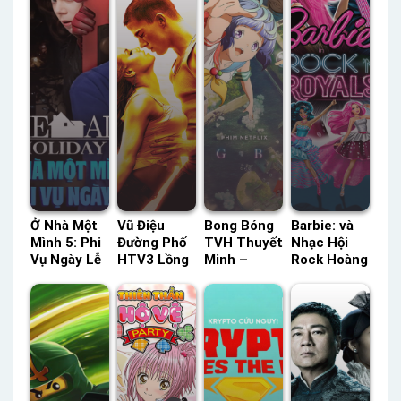
Ở Nhà Một
Vũ Điệu
Bong Bóng
Barbie: và
Mình 5: Phi
Đường Phố
TVH Thuyết
Nhạc Hội
Vụ Ngày Lễ
HTV3 Lồng
Minh –
Rock Hoàng
TVH Thuyết
Tiếng –
Status: HD
Gia Thuyết
Minh –
Status: HD
Thuyết
Minh –
Status: HD
Lồng Tiếng
Minh
Status: HD
Thuyết
Thuyết
Minh
Minh