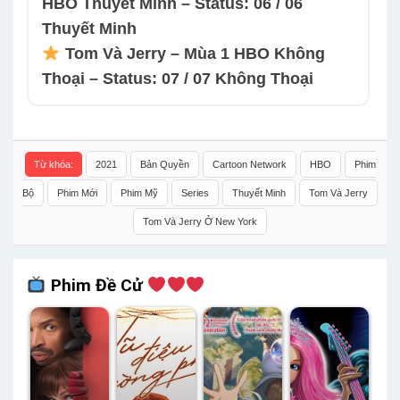
HBO Thuyết Minh – Status: 06 / 06
Thuyết Minh
Tom Và Jerry – Mùa 1 HBO Không
Thoại – Status: 07 / 07 Không Thoại
Từ khóa:
2021
Bản Quyền
Cartoon Network
HBO
Phim
Bộ
Phim Mới
Phim Mỹ
Series
Thuyết Minh
Tom Và Jerry
Tom Và Jerry Ở New York
Phim Đề Cử