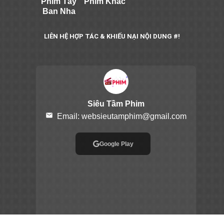
Phim Tây
Phim Khác
Ban Nha
LIÊN HỆ HỢP TÁC & KHIẾU NẠI NỘI DUNG #!
Siêu Tầm Phim
email
Email:
websieutamphim@gmail.com
Google Play