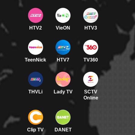
HTV2
VieON
HTV3
TeenNick
HTV7
TV360
THVLi
Lady TV
SCTV
Online
Clip TV
DANET