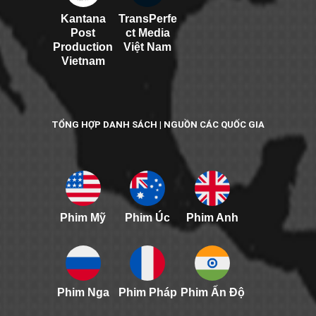
Kantana
TransPerfe
Post
ct Media
Production
Việt Nam
Vietnam
TỔNG HỢP DANH SÁCH | NGUỒN CÁC QUỐC GIA
Phim Mỹ
Phim Úc
Phim Anh
Phim Nga
Phim Pháp
Phim Ấn Độ