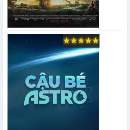
★
★
★
★
★