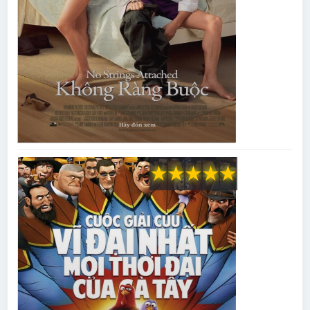
★
★
★
★
★