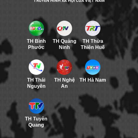
TRUYỀN HÌNH XÃ HỘI CỦA VIỆT NAM
TH Bình
TH Quảng
TH Thừa
Phước
Ninh
Thiên Huế
TH Thái
TH Nghệ
TH Hà Nam
Nguyên
An
TH Tuyên
Quang