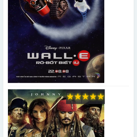
★
★
★
★
★