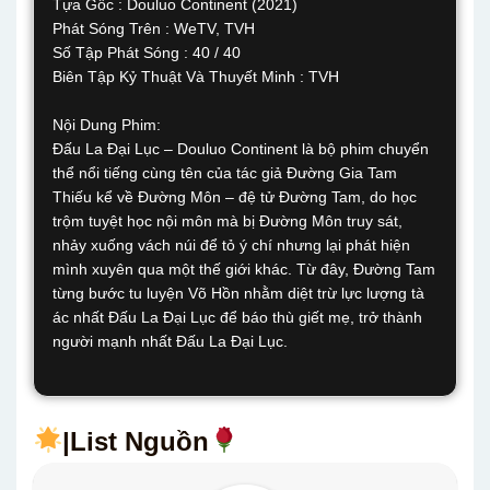
Tựa Gốc : Douluo Continent (2021)
Phát Sóng Trên : WeTV, TVH
Số Tập Phát Sóng : 40 / 40
Biên Tập Kỷ Thuật Và Thuyết Minh : TVH
Nội Dung Phim:
Đấu La Đại Lục – Douluo Continent là bộ phim chuyển
thể nổi tiếng cùng tên của tác giả Đường Gia Tam
Thiếu kể về Đường Môn – đệ tử Đường Tam, do học
trộm tuyệt học nội môn mà bị Đường Môn truy sát,
nhảy xuống vách núi để tỏ ý chí nhưng lại phát hiện
mình xuyên qua một thế giới khác. Từ đây, Đường Tam
từng bước tu luyện Võ Hồn nhằm diệt trừ lực lượng tà
ác nhất Đấu La Đại Lục để báo thù giết mẹ, trở thành
người mạnh nhất Đấu La Đại Lục.
|List Nguồn