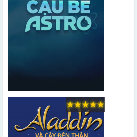
★
★
★
★
★