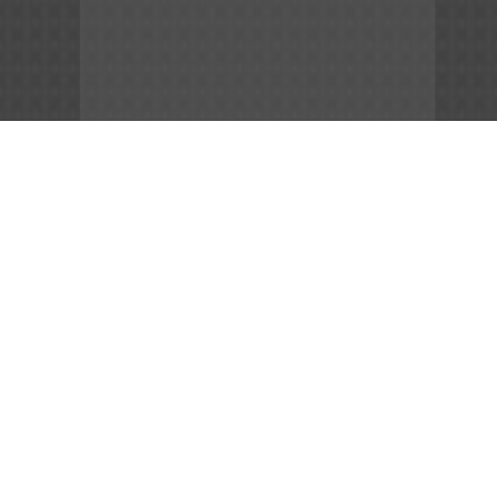
App Store
File APK