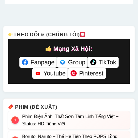
Status: 10 /
Status: HD
Tiếng –
Tiếng –
10 Lồng
Thuyết
Status: HD
Status: 46 /
Tiếng
Minh
Lồng Tiếng
46 Lồng
Tiếng
THEO DÕI & (CHÚNG TÔI)
Mạng Xã Hội:
Fanpage
Group
TikTok
Youtube
Pinterest
PHIM (ĐỀ XUẤT)
Phim Điện Ảnh: Thất Sơn Tâm Linh Tiếng Việt –
Status: HD Tiếng Việt
Boruto: Naruto – Thế Hệ Tiếp Theo POPS Lồng