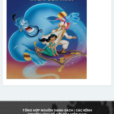
TỔNG HỢP NGUỒN DANH SÁCH | CÁC KÊNH