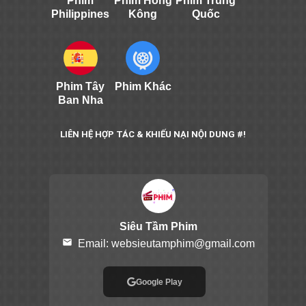
Phim
Phim Hồng
Phim Trung
Philippines
Kông
Quốc
Phim Tây
Phim Khác
Ban Nha
LIÊN HỆ HỢP TÁC & KHIẾU NẠI NỘI DUNG #!
Siêu Tầm Phim
email
Email:
websieutamphim@gmail.com
Google Play