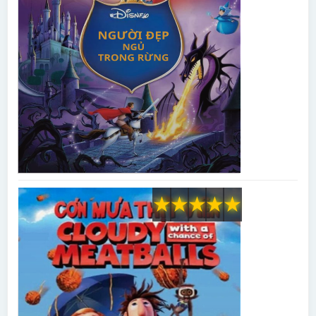
★
★
★
★
★