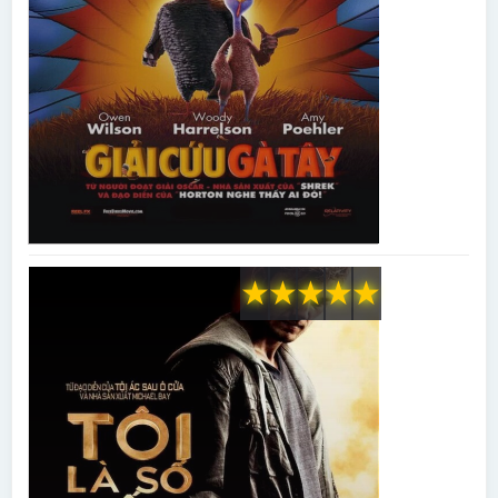
★
★
★
★
★