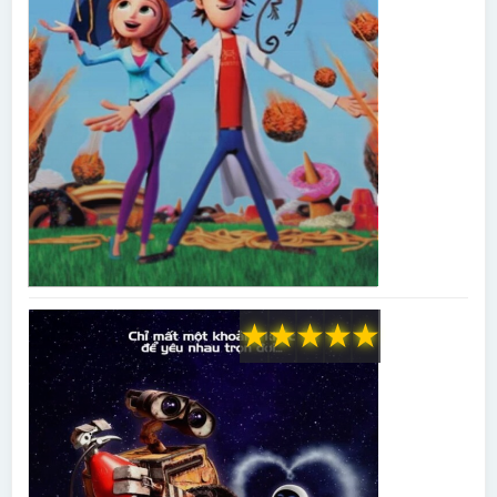
★
★
★
★
★