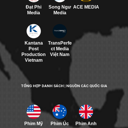
Đạt Phi
Song Ngư
ACE MEDIA
Media
Media
Kantana
TransPerfe
Post
ct Media
Production
Việt Nam
Vietnam
TỔNG HỢP DANH SÁCH | NGUỒN CÁC QUỐC GIA
Phim Mỹ
Phim Úc
Phim Anh