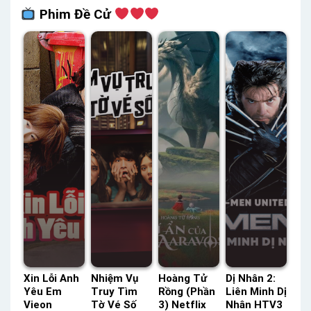
Phim Đề Cử
Xin Lỗi Anh
Nhiệm Vụ
Hoàng Tử
Dị Nhân 2:
Yêu Em
Truy Tìm
Rồng (Phần
Liên Minh Dị
Vieon
Tờ Vé Số
3) Netflix
Nhân HTV3