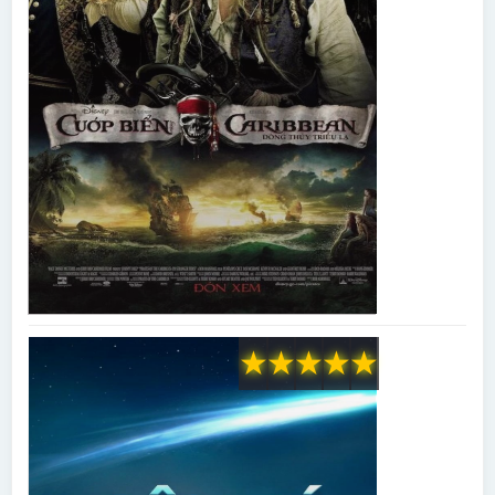
★
★
★
★
★