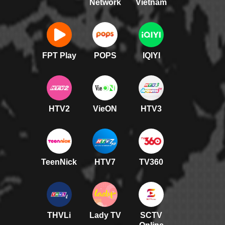
Network
Vietnam
FPT Play
POPS
IQIYI
HTV2
VieON
HTV3
TeenNick
HTV7
TV360
THVLi
Lady TV
SCTV