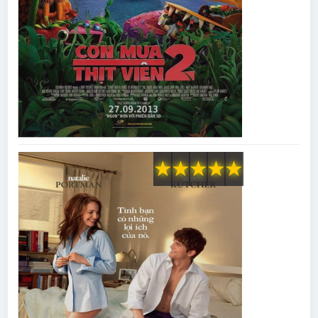
★
★
★
★
★