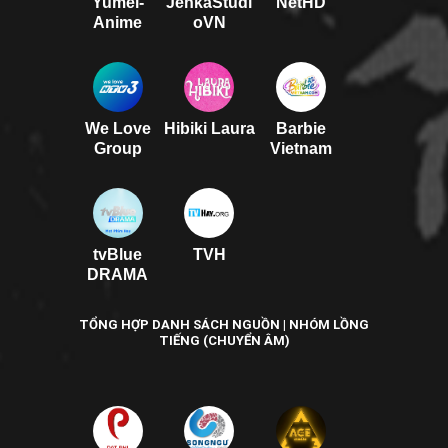
Yumei-
JenkaStudi
NetHD
Anime
oVN
We Love
Hibiki Laura
Barbie
Group
Vietnam
tvBlue
TVH
DRAMA
TỔNG HỢP DANH SÁCH NGUỒN | NHÓM LỒNG
TIẾNG (CHUYỂN ÂM)