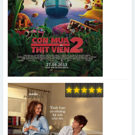
★
★
★
★
★