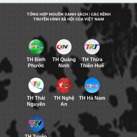
TỔNG HỢP NGUỒN DANH SÁCH | CÁC KÊNH
TRUYỀN HÌNH XÃ HỘI CỦA VIỆT NAM
TH Bình
TH Quảng
TH Thừa
Phước
Ninh
Thiên Huế
TH Thái
TH Nghệ
TH Hà Nam
Nguyên
An
TH Tuyên