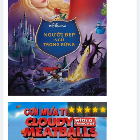
★
★
★
★
★