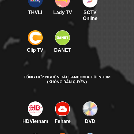
THVLi
Lady TV
SCTV
Online
Clip TV
DANET
TỔNG HỢP NGUỒN CÁC FANDOM & HỘI NHÓM
(KHÔNG BẢN QUYỀN)
HDVietnam
Fshare
DVD