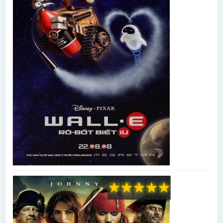
★
★
★
★
★