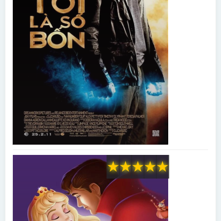
★
★
★
★
★