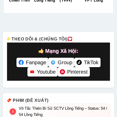
Chiến Trên
Lồng Tiếng
(1999)
FPT Lồng
Hòn Đảo Bí
– Status:
[VietSub]
Tiếng –
Ẩn Thuyết
HD Lồng
Phụ Đề –
Status: 12 /
Minh –
Tiếng
Status:
12 Lồng
Status: HD
1155 / ??
Tiếng
Thuyết
Phụ Đề
Minh
THEO DÕI & (CHÚNG TÔI)
Mạng Xã Hội:
Fanpage
Group
TikTok
Youtube
Pinterest
PHIM (ĐỀ XUẤT)
Võ Tắc Thiên Bí Sử SCTV Lồng Tiếng – Status: 54 /
54 Lồng Tiếng