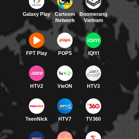
Galaxy Play
Cartoom
Boomerang
Network
Vietnam
FPT Play
POPS
IQIYI
HTV2
VieON
HTV3
TeenNick
HTV7
TV360