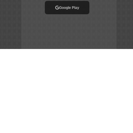
Google Play
App Store
File APK