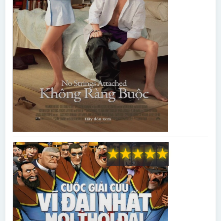
★
★
★
★
★