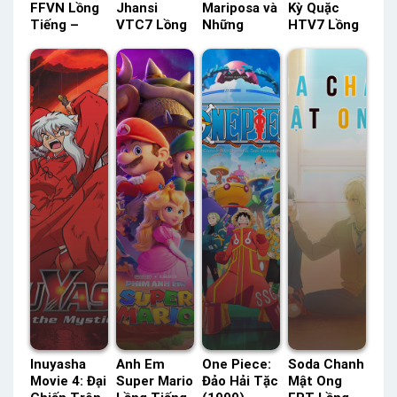
FFVN Lồng
Jhansi
Mariposa và
Kỳ Quặc
Tiếng –
VTC7 Lồng
Những
HTV7 Lồng
Status: 51 /
Tiếng –
Người Bạn
Tiếng –
51 Lồng
Status: 61 /
Tiên Bướm
Status: 40 /
Tiếng
61 Lồng
Thuyết
40 Lồng
Tiếng
Minh –
Tiếng
Status: HD
Thuyết
Minh
Inuyasha
Anh Em
One Piece:
Soda Chanh
Movie 4: Đại
Super Mario
Đảo Hải Tặc
Mật Ong