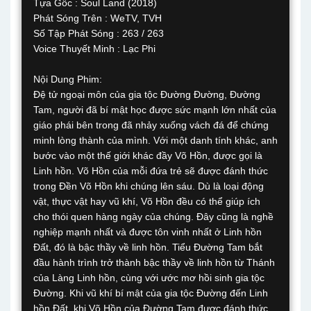
Tựa Gốc : Soul Land (2018)
Phát Sóng Trên : WeTV, TVH
Số Tập Phát Sóng : 263 / 263
Voice Thuyết Minh : Lạc Phi
Nội Dung Phim:
Đệ tử ngoại môn của gia tộc Đường Đường, Đường
Tam, người đã bí mật học được sức mạnh lớn nhất của
giáo phái bên trong đã nhảy xuống vách đá để chứng
minh lòng thành của mình. Với một danh tính khác, anh
bước vào một thế giới khác đầy Võ Hồn, được gọi là
Linh hồn. Võ Hồn của mỗi đứa trẻ sẽ được đánh thức
trong Đền Võ Hồn khi chúng lên sáu. Dù là loại động
vật, thực vật hay vũ khí, Võ Hồn đều có thể giúp ích
cho thói quen hàng ngày của chúng. Đây cũng là nghề
nghiệp mạnh nhất và được tôn vinh nhất ở Linh hồn
Đất, đó là bậc thầy về linh hồn. Tiểu Đường Tam bắt
đầu hành trình trở thành bậc thầy về linh hồn từ Thánh
của Làng Linh hồn, cùng với ước mơ hồi sinh gia tộc
Đường. Khi vũ khí bí mật của gia tộc Đường đến Linh
hồn Đất, khi Võ Hồn của Đường Tam được đánh thức,