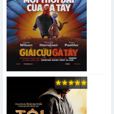
★
★
★
★
★