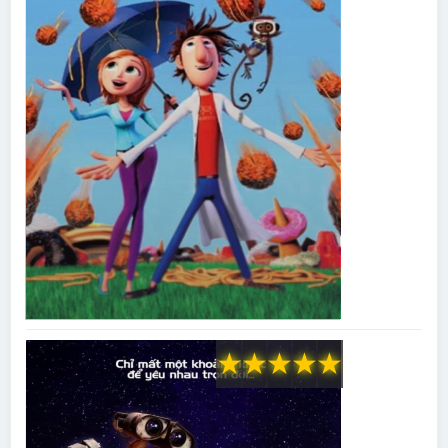
★
★
★
★
★