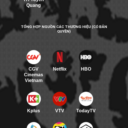
Quang
TỔNG HỢP NGUỒN CÁC THƯƠNG HIỆU (CÓ BẢN
QUYỀN)
CGV
Netflix
HBO
Cinemas
Vietnam
Kplus
VTV
TodayTV