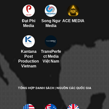
Đạt Phi
Song Ngư
ACE MEDIA
Media
Media
Kantana
TransPerfe
Post
ct Media
Production
Việt Nam
Vietnam
TỔNG HỢP DANH SÁCH | NGUỒN CÁC QUỐC GIA