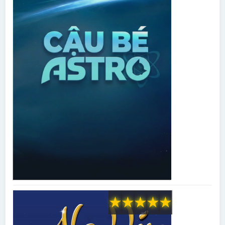
★
★
★
★
★