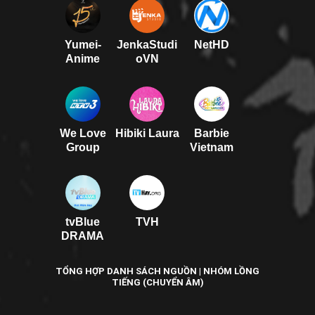
Yumei-
JenkaStudi
NetHD
Anime
oVN
We Love
Hibiki Laura
Barbie
Group
Vietnam
tvBlue
TVH
DRAMA
TỔNG HỢP DANH SÁCH NGUỒN | NHÓM LỒNG
TIẾNG (CHUYỂN ÂM)