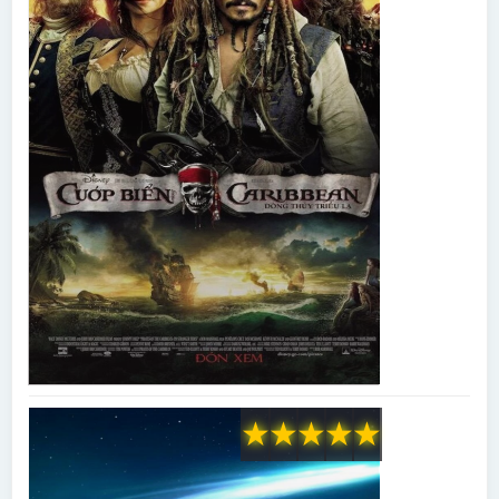
★
★
★
★
★