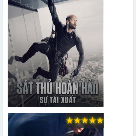
★
★
★
★
★