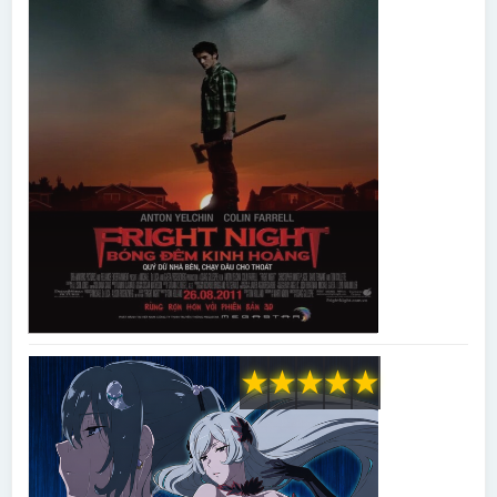
★
★
★
★
★