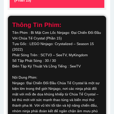
(Phần 15)
Thông Tin Phim:
Tên Phim : Bí Mật Cơn Lốc Ninjago: Đại Chiến Đối Đầu
Với Chúa Tể Crystal (Phần 15)
Tựa Gốc : LEGO Ninjago: Crystalized – Season 15
(2022)
Phát Sóng Trên : SCTV3 – SeeTV, MyKingdom
Số Tập Phát Sóng : 30 / 30
Biên Tập Kỷ Thuật Và Lồng Tiếng : SeeTV
Nội Dung Phim:
Ninjago: Đại Chiến Đối Đầu Chúa Tể Crystal là một sự
kiện lớn trong thế giới Ninjago, nơi các ninja phải đối
mặt với mối đe dọa khủng khiếp từ Chúa Tể Crystal –
kẻ thù mới với sức mạnh thao túng và biến mọi thứ
thành pha lê. Với vũ khí tối tân và kỹ năng chiến đấu,
nhóm ninja phải đoàn kết để ngăn chặn âm mưu phủ