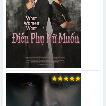
★
★
★
★
★