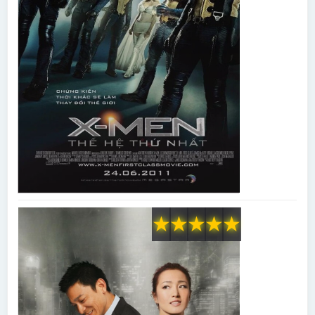
★
★
★
★
★