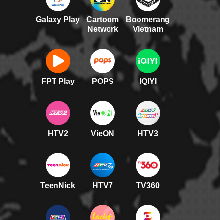
Galaxy Play
Cartoom
Boomerang
Network
Vietnam
FPT Play
POPS
IQIYI
HTV2
VieON
HTV3
TeenNick
HTV7
TV360