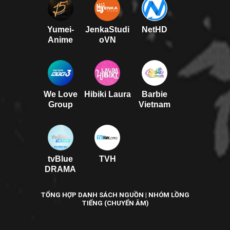
Yumei-
JenkaStudi
NetHD
Anime
oVN
We Love
Hibiki Laura
Barbie
Group
Vietnam
tvBlue
TVH
DRAMA
TỔNG HỢP DANH SÁCH NGUỒN | NHÓM LỒNG
TIẾNG (CHUYỂN ÂM)