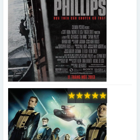
★
★
★
★
★