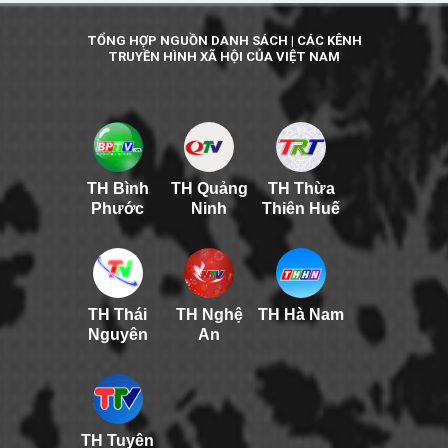
TỔNG HỢP NGUỒN DANH SÁCH | CÁC KÊNH
TRUYỀN HÌNH XÃ HỘI CỦA VIỆT NAM
TH Bình
TH Quảng
TH Thừa
Phước
Ninh
Thiên Huế
TH Thái
TH Nghệ
TH Hà Nam
Nguyên
An
TH Tuyên