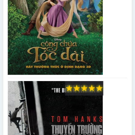
★
★
★
★
★