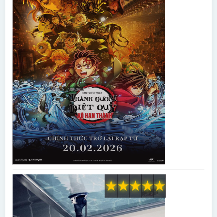
★
★
★
★
★