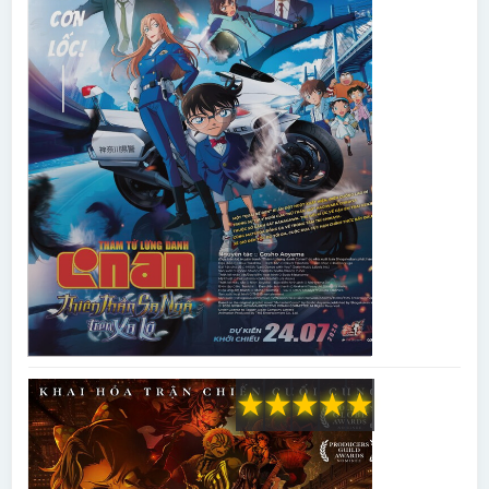
★
★
★
★
★