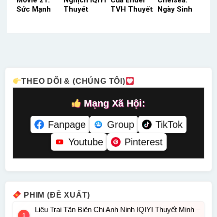
Movie 21:
Nghịch IQIYI
Của Ender
Chelsea:
Sức Mạnh
Thuyết
TVH Thuyết
Ngày Sinh
Của Chúng
Minh –
Minh –
Nhật Biến
Ta ACE
Status: 43 /
Status: HD
Mất Netflix
Lồng Tiếng
43 Thuyết
Thuyết
Lồng Tiếng
– Status:
Minh
Minh
– Status:
HD Lồng
HD Lồng
Tiếng
Tiếng
THEO DÕI & (CHÚNG TÔI)
Mạng Xã Hội:
Fanpage
Group
TikTok
Youtube
Pinterest
PHIM (ĐỀ XUẤT)
Liêu Trai Tân Biên Chi Anh Ninh IQIYI Thuyết Minh –