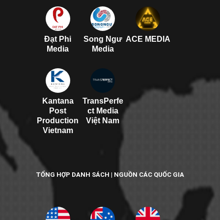
Đạt Phi
Song Ngư
ACE MEDIA
Media
Media
Kantana
TransPerfe
Post
ct Media
Production
Việt Nam
Vietnam
TỔNG HỢP DANH SÁCH | NGUỒN CÁC QUỐC GIA