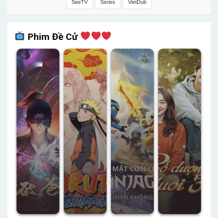
SeeTV
Series
VietDub
Phim Đề Cử