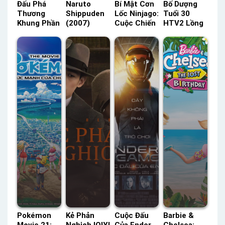
Đấu Phá
Naruto
Bí Mật Cơn
Bố Dượng
Thương
Shippuden
Lốc Ninjago:
Tuổi 30
Khung Phần
(2007)
Cuộc Chiến
HTV2 Lồng
4 TVH
[VietSub]
Không
Tiếng –
Thuyết
Phụ Đề –
Trung
Status: 22 /
Minh –
Status: 500
(Phần 6)
22 Lồng
Status: 24 /
/ 500 Phụ
SeeTV Lồng
Tiếng
24 Thuyết
Đề
Tiếng –
Minh
Status: 10 /
10 Lồng
Tiếng
Pokémon
Kẻ Phản
Cuộc Đấu
Barbie &