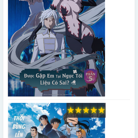
★
★
★
★
★