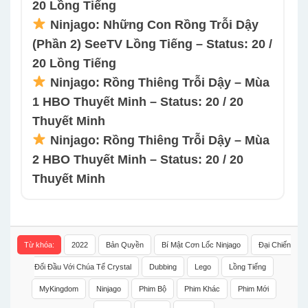
20 Lồng Tiếng
Ninjago: Những Con Rồng Trỗi Dậy
(Phần 2) SeeTV Lồng Tiếng – Status: 20 /
20 Lồng Tiếng
Ninjago: Rồng Thiêng Trỗi Dậy – Mùa
1 HBO Thuyết Minh – Status: 20 / 20
Thuyết Minh
Ninjago: Rồng Thiêng Trỗi Dậy – Mùa
2 HBO Thuyết Minh – Status: 20 / 20
Thuyết Minh
Từ khóa:
2022
Bản Quyền
Bí Mật Cơn Lốc Ninjago
Đại Chiến
Đối Đầu Với Chúa Tể Crystal
Dubbing
Lego
Lồng Tiếng
MyKingdom
Ninjago
Phim Bộ
Phim Khác
Phim Mới