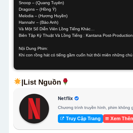
Snoop – (Quang Tuyên)
Dragons – (Hồng Ý)
Melodia – (Hương Huyền)
Hannahr – (Bảo Anh)
Và Một Số Diễn Viên Lồng Tiếng Khác…
Biên Tập Kỷ Thuật Và Lồng Tiếng : Kantana Post-Productio
Nội Dung Phim:
Khi con rồng hát có tiếng gầm cuốn hút thôi miên những chú 
|List Nguồn
Netflix
Chương trình truyền hình, phim không g
Truy Cập Trang
Xem Thê