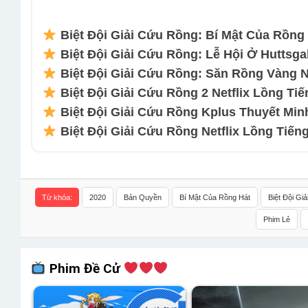
Biệt Đội Giải Cứu Rồng: Bí Mật Của Rồng 
Biệt Đội Giải Cứu Rồng: Lễ Hội Ở Huttsga
Biệt Đội Giải Cứu Rồng: Săn Rồng Vàng Ne
Biệt Đội Giải Cứu Rồng 2 Netflix Lồng Tiế
Biệt Đội Giải Cứu Rồng Kplus Thuyết Minh
Biệt Đội Giải Cứu Rồng Netflix Lồng Tiếng
Từ khóa:
2020
Bản Quyền
Bí Mật Của Rồng Hát
Biệt Đội Gi
Phim Lẻ
Phim Đề Cử