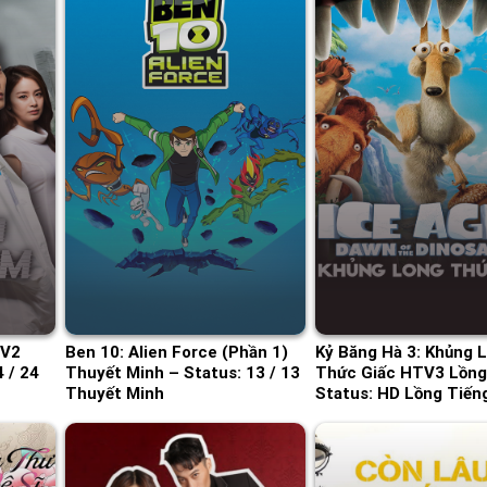
TV2
Ben 10: Alien Force (Phần 1)
Kỷ Băng Hà 3: Khủng 
 / 24
Thuyết Minh – Status: 13 / 13
Thức Giấc HTV3 Lồng
Thuyết Minh
Status: HD Lồng Tiến