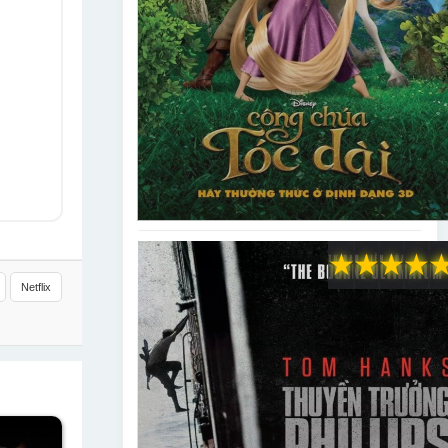
★
★
★
★
Netflix