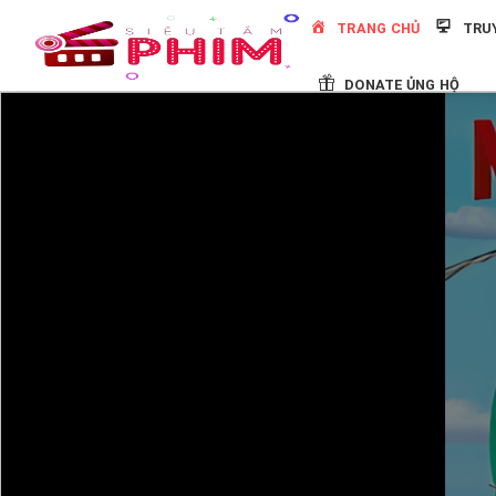
Skip
TRANG CHỦ
TRU
to
content
DONATE ỦNG HỘ