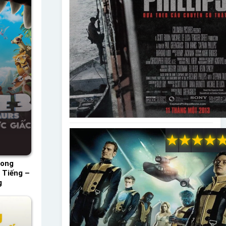
★
★
★
★
Long
 Tiếng –
g