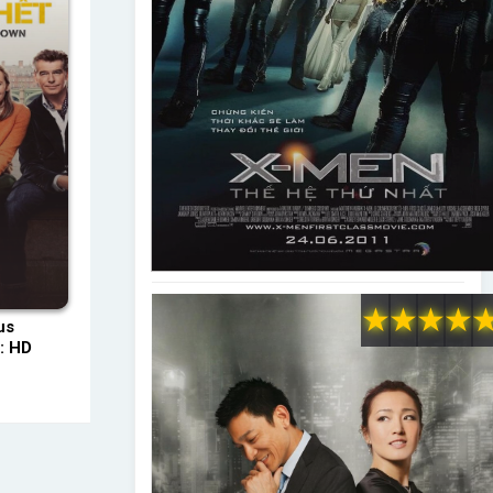
★
★
★
★
us
: HD