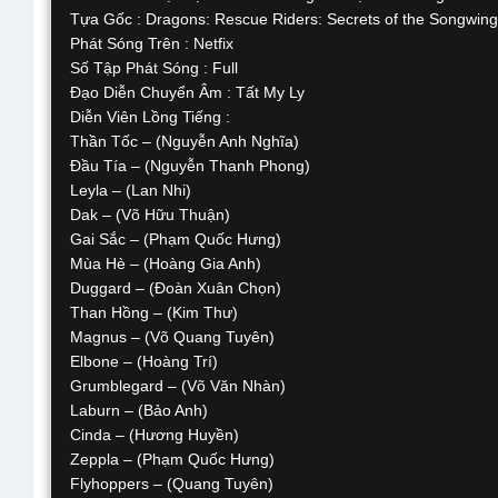
Tựa Gốc : Dragons: Rescue Riders: Secrets of the Songwing
Phát Sóng Trên : Netfix
Số Tập Phát Sóng : Full
Đạo Diễn Chuyển Âm : Tất My Ly
Diễn Viên Lồng Tiếng :
Thần Tốc – (Nguyễn Anh Nghĩa)
Đầu Tía – (Nguyễn Thanh Phong)
Leyla – (Lan Nhi)
Dak – (Võ Hữu Thuận)
Gai Sắc – (Phạm Quốc Hưng)
Mùa Hè – (Hoàng Gia Anh)
Duggard – (Đoàn Xuân Chọn)
Than Hồng – (Kim Thư)
Magnus – (Võ Quang Tuyên)
Elbone – (Hoàng Trí)
Grumblegard – (Võ Văn Nhàn)
Laburn – (Bảo Anh)
Cinda – (Hương Huyền)
Zeppla – (Phạm Quốc Hưng)
Flyhoppers – (Quang Tuyên)