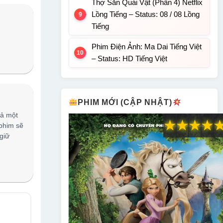
Thợ Săn Quái Vật (Phần 4) Netflix
Lồng Tiếng – Status: 08 / 08 Lồng
Tiếng
Phim Điện Ảnh: Ma Dai Tiếng Việt
– Status: HD Tiếng Việt
PHIM MỚI (CẬP NHẬT)
cả một
★
★
★
★
 phim sẽ
giữ