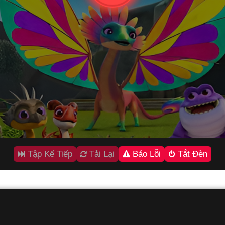
Tập Kế Tiếp
Tải Lại
Báo Lỗi
Tắt Đèn