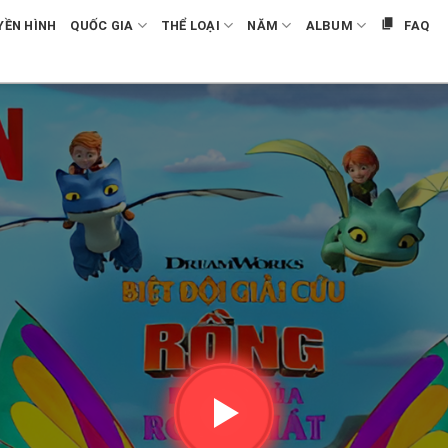
YỀN HÌNH
QUỐC GIA
THỂ LOẠI
NĂM
ALBUM
FAQ