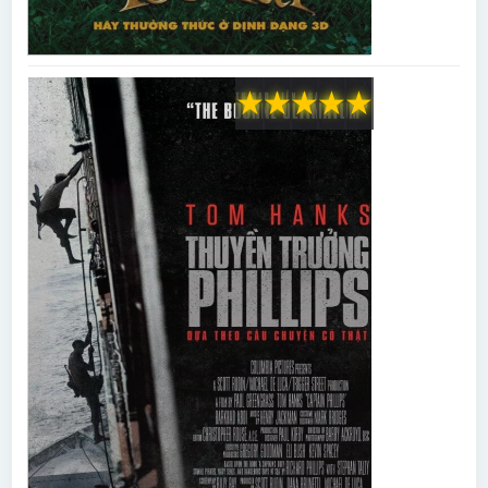
★
★
★
★
★