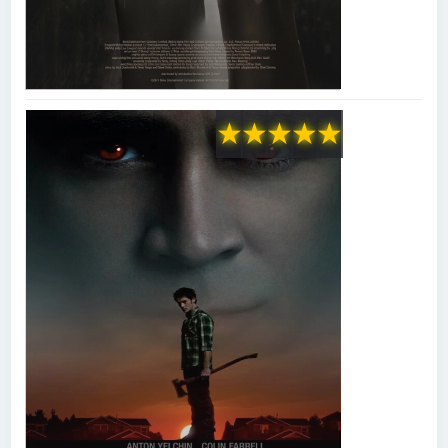
★
★
★
★
★