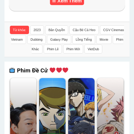
Xem Thêm
Từ khóa:
2023
Bản Quyền
Cậu Bé Cá Heo
CGV Cinemas
Vietnam
Dubbing
Galaxy Play
Lồng Tiếng
Movie
Phim
Khác
Phim Lẻ
Phim Mới
VietDub
Phim Đề Cử