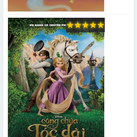
★
★
★
★
★