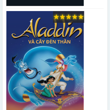
★
★
★
★
★