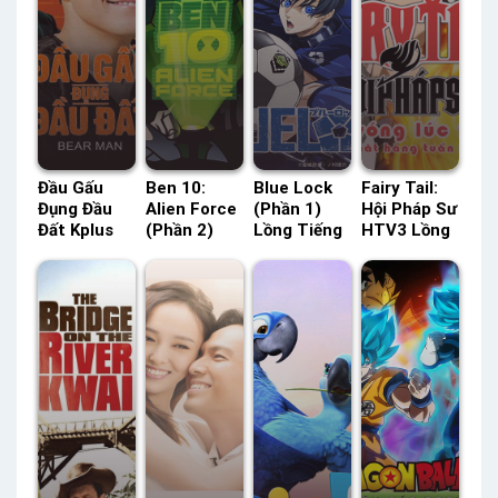
Đầu Gấu
Ben 10:
Blue Lock
Fairy Tail:
Đụng Đầu
Alien Force
(Phần 1)
Hội Pháp Sư
Đất Kplus
(Phần 2)
Lồng Tiếng
HTV3 Lồng
Thuyết
Thuyết
– Status:
Tiếng –
Minh –
Minh –
24 / 24
Status: 226
Status: HD
Status: 13 /
Lồng Tiếng
/ 226 Lồng
Thuyết
13 Thuyết
Tiếng
Minh
Minh