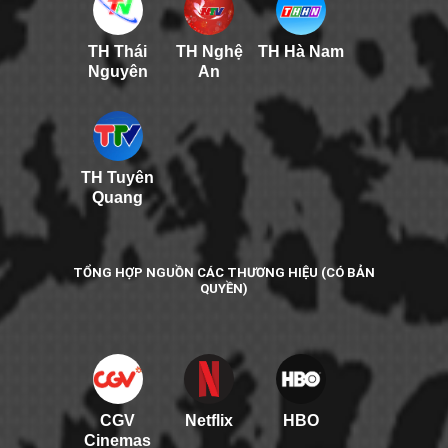
TH Thái
TH Nghệ
TH Hà Nam
Nguyên
An
TH Tuyên
Quang
TỔNG HỢP NGUỒN CÁC THƯƠNG HIỆU (CÓ BẢN
QUYỀN)
CGV
Netflix
HBO
Cinemas