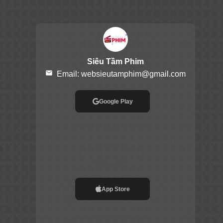
Siêu Tầm Phim
email
Email:
websieutamphim@gmail.com
Google Play
App Store