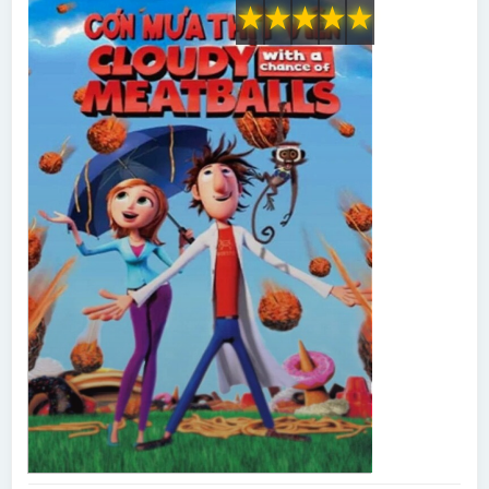
★
★
★
★
★