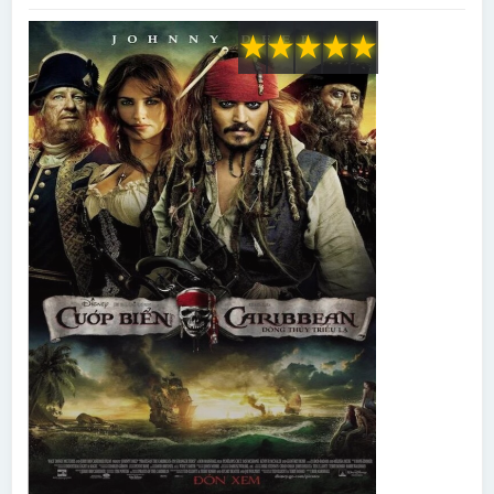
★
★
★
★
★