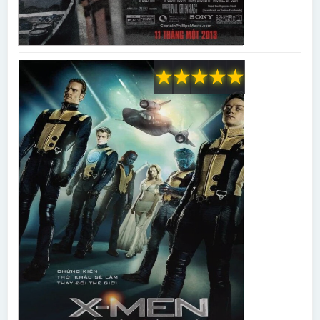
★
★
★
★
★