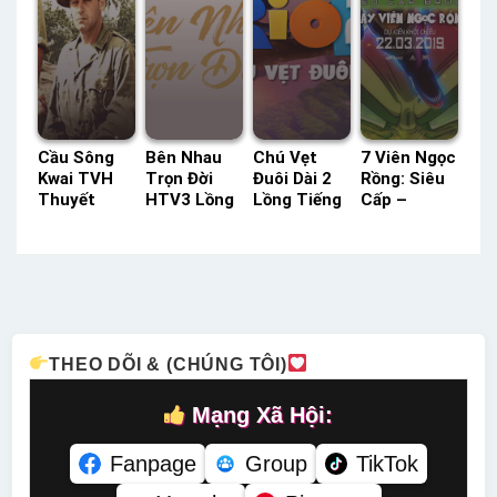
Cầu Sông
Bên Nhau
Chú Vẹt
7 Viên Ngọc
Kwai TVH
Trọn Đời
Đuôi Dài 2
Rồng: Siêu
Thuyết
HTV3 Lồng
Lồng Tiếng
Cấp –
Minh –
Tiếng –
– Status:
Huyền
Status: HD
Status: 32 /
HD Lồng
Thoại Broly
Thuyết
32 Lồng
Tiếng
Lồng Tiếng
Minh
Tiếng
– Status:
HD Lồng
Tiếng
THEO DÕI & (CHÚNG TÔI)
Mạng Xã Hội:
Fanpage
Group
TikTok