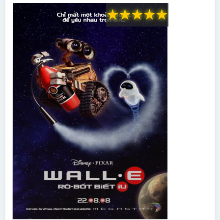
★
★
★
★
★