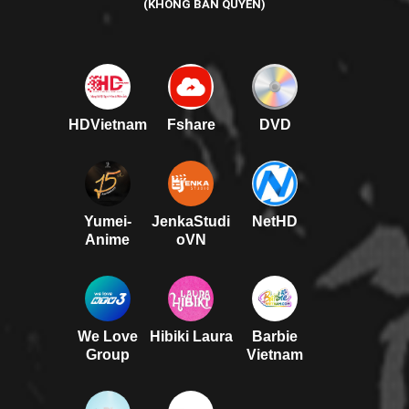
(KHÔNG BẢN QUYỀN)
HDVietnam
Fshare
DVD
Yumei-
JenkaStudi
NetHD
Anime
oVN
We Love
Hibiki Laura
Barbie
Group
Vietnam