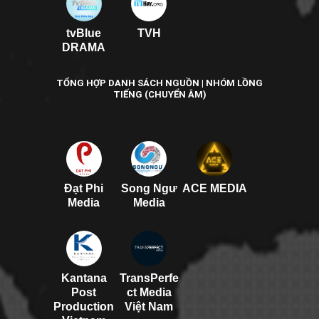
tvBlue
TVH
DRAMA
TỔNG HỢP DANH SÁCH NGUỒN | NHÓM LỒNG
TIẾNG (CHUYỂN ÂM)
Đạt Phi
Song Ngư
ACE MEDIA
Media
Media
Kantana
TransPerfe
Post
ct Media
Production
Việt Nam