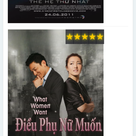
★
★
★
★
★