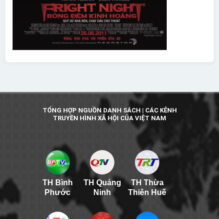
TỔNG HỢP NGUỒN DANH SÁCH | CÁC KÊNH
TRUYỀN HÌNH XÃ HỘI CỦA VIỆT NAM
TH Bình
TH Quảng
TH Thừa
Phước
Ninh
Thiên Huế