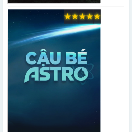
★
★
★
★
★