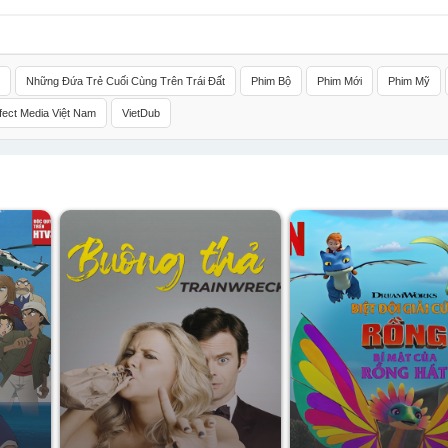
Những Đứa Trẻ Cuối Cùng Trên Trái Đất
Phim Bộ
Phim Mới
Phim Mỹ
fect Media Việt Nam
VietDub