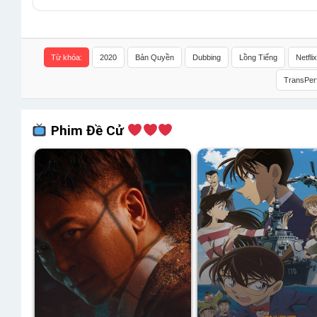
Từ khóa:
2020
Bản Quyền
Dubbing
Lồng Tiếng
Netflix
TransPer
Phim Đề Cử