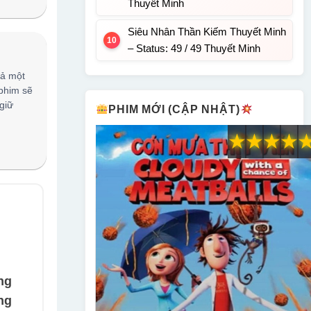
Thuyết Minh
Siêu Nhân Thần Kiếm Thuyết Minh
– Status: 49 / 49 Thuyết Minh
cả một
 phim sẽ
giữ
PHIM MỚI (CẬP NHẬT)
★
★
★
★
ng
ng