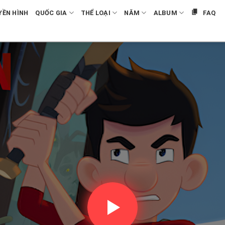
YỀN HÌNH
QUỐC GIA
THỂ LOẠI
NĂM
ALBUM
FAQ