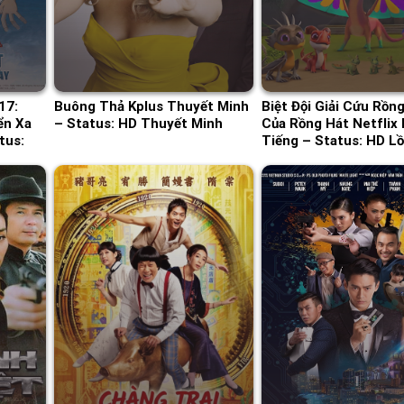
17:
Buông Thả Kplus Thuyết Minh
Biệt Đội Giải Cứu Rồng
ển Xa
– Status: HD Thuyết Minh
Của Rồng Hát Netflix
tus:
Tiếng – Status: HD L
Tiếng