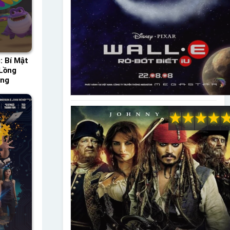
: Bí Mật
 Lồng
ồng
★
★
★
★