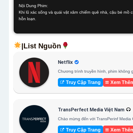
Nội Dung Phim:
Khi lũ xác sống và quái vật xâm chiếm quê nhà, cậu bé mồ cô
hỗn loạn.
|List Nguồn
Netflix
Chương trình truyền hình, phim không g
Truy Cập Trang
Xem Thê
TransPerfect Media Việt Nam
Chào mừng đến với TransPerinf Media C
Truy Cập Trang
Xem Thê