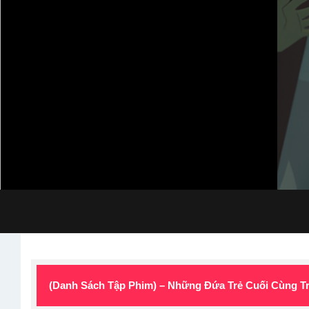
(Danh Sách Tập Phim) – Những Đứa Trẻ Cuối Cùng Trê