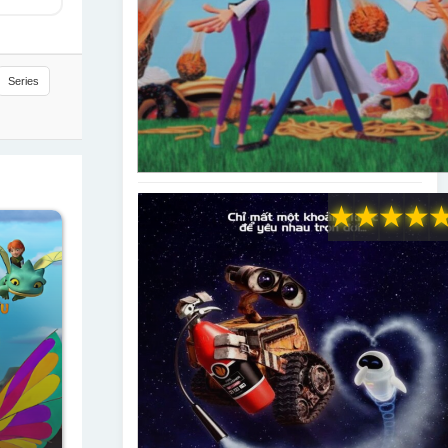
Series
★
★
★
★