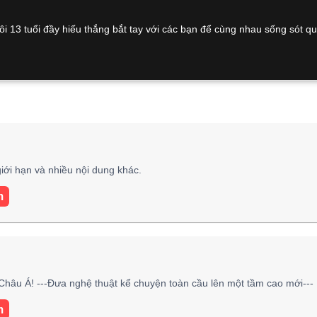
i 13 tuổi đầy hiếu thắng bắt tay với các bạn để cùng nhau sống sót qu
iới hạn và nhiều nội dung khác.
m
hâu Á! ---Đưa nghệ thuật kể chuyện toàn cầu lên một tầm cao mới---
m