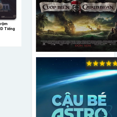
Trộm
HD Tiếng
★
★
★
★