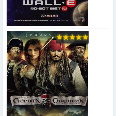
★
★
★
★
★