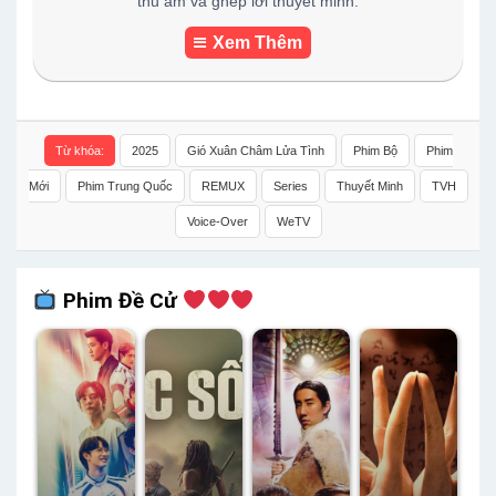
thu âm và ghép lời thuyết minh.
Xem Thêm
Từ khóa:
2025
Gió Xuân Châm Lửa Tình
Phim Bộ
Phim
Mới
Phim Trung Quốc
REMUX
Series
Thuyết Minh
TVH
Voice-Over
WeTV
Phim Đề Cử