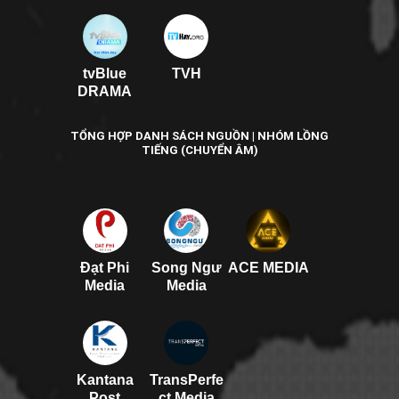
tvBlue
TVH
DRAMA
TỔNG HỢP DANH SÁCH NGUỒN | NHÓM LỒNG
TIẾNG (CHUYỂN ÂM)
Đạt Phi
Song Ngư
ACE MEDIA
Media
Media
Kantana
TransPerfe
Post
ct Media