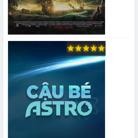
★
★
★
★
★