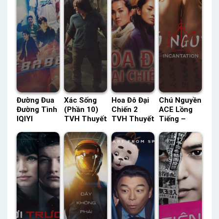
Đường Đua
Xác Sống
Hoa Đô Đại
Chú Nguyền
Đường Tình
(Phần 10)
Chiến 2
ACE Lồng
IQIYI
TVH Thuyết
TVH Thuyết
Tiếng –
Thuyết
Minh –
Minh –
Status: HD
Minh –
Status: 22 /
Status: HD
Lồng Tiếng
Status: 13 /
22 Thuyết
Thuyết
13 Thuyết
Minh
Minh
Minh