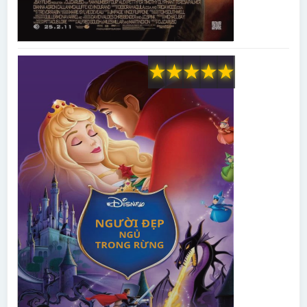
★
★
★
★
★