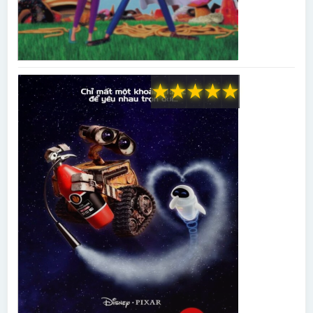
★
★
★
★
★