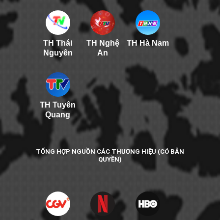
TH Thái
TH Nghệ
TH Hà Nam
Nguyên
An
TH Tuyên
Quang
TỔNG HỢP NGUỒN CÁC THƯƠNG HIỆU (CÓ BẢN
QUYỀN)