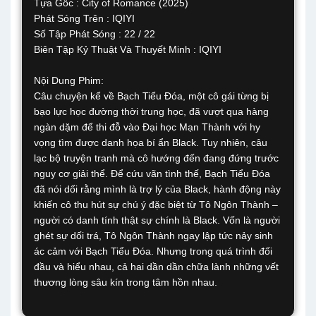
Tựa Gốc : City of Romance (2025)
Phát Sóng Trên : IQIYI
Số Tập Phát Sóng : 22 / 22
Biên Tập Kỷ Thuật Và Thuyết Minh : IQIYI
Nội Dung Phim:
Câu chuyện kể về Bạch Tiểu Đóa, một cô gái từng bị
bạo lực học đường thời trung học, đã vượt qua hàng
ngàn dặm để thi đỗ vào Đại học Mạn Thành với hy
vọng tìm được danh họa bí ẩn Black. Tuy nhiên, câu
lạc bộ truyện tranh mà cô hướng đến đang đứng trước
nguy cơ giải thể. Để cứu vãn tình thế, Bạch Tiểu Đóa
đã nói dối rằng mình là trợ lý của Black, hành động này
khiến cô thu hút sự chú ý đặc biệt từ Tô Ngôn Thành –
người có danh tính thật sự chính là Black. Vốn là người
ghét sự dối trá, Tô Ngôn Thành ngay lập tức nảy sinh
ác cảm với Bạch Tiểu Đóa. Nhưng trong quá trình đối
đầu và hiểu nhau, cả hai dần dần chữa lành những vết
thương lòng sâu kín trong tâm hồn nhau.