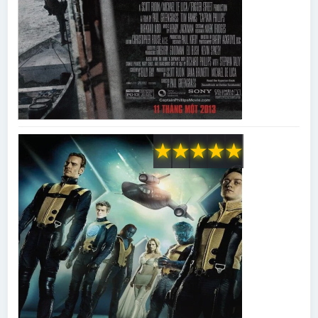
★
★
★
★
★