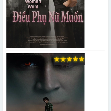
★
★
★
★
★