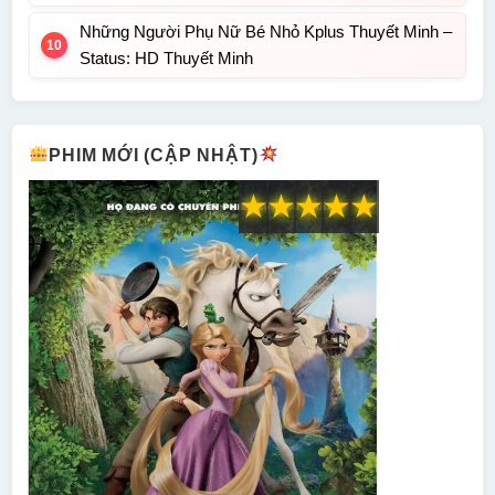
Những Người Phụ Nữ Bé Nhỏ Kplus Thuyết Minh –
Status: HD Thuyết Minh
PHIM MỚI (CẬP NHẬT)
★
★
★
★
★