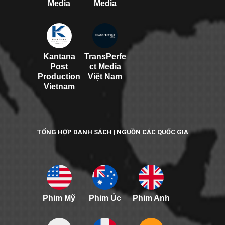
Media
Media
Kantana
TransPerfe
Post
ct Media
Production
Việt Nam
Vietnam
TỔNG HỢP DANH SÁCH | NGUỒN CÁC QUỐC GIA
Phim Mỹ
Phim Úc
Phim Anh