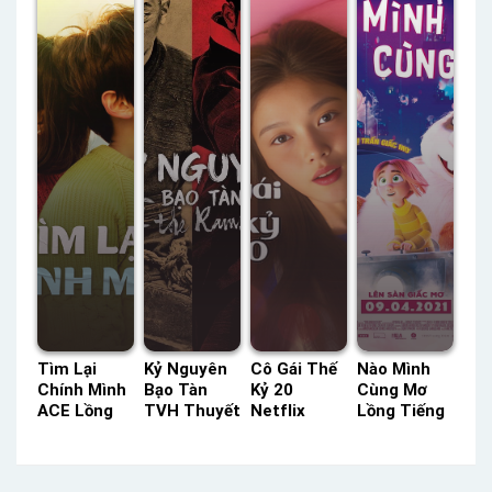
Tiếng
Nhất Của
Status: 16 /
Lồng Tiếng
Titans Phần
16 Thuyết
– Status:
1 HBO
Minh
10 / 10
Thuyết
Lồng Tiếng
Minh –
Status: 05 /
05 Thuyết
Minh
Tìm Lại
Kỷ Nguyên
Cô Gái Thế
Nào Mình
Chính Mình
Bạo Tàn
Kỷ 20
Cùng Mơ
ACE Lồng
TVH Thuyết
Netflix
Lồng Tiếng
Tiếng –
Minh –
Lồng Tiếng
– Status:
Status: 30 /
Status: HD
– Status:
HD Lồng
30 Lồng
Thuyết
HD Lồng
Tiếng