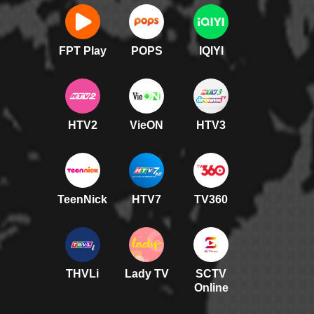
FPT Play
POPS
IQIYI
HTV2
VieON
HTV3
TeenNick
HTV7
TV360
THVLi
Lady TV
SCTV
Online