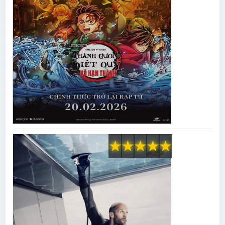
★
★
★
★
★