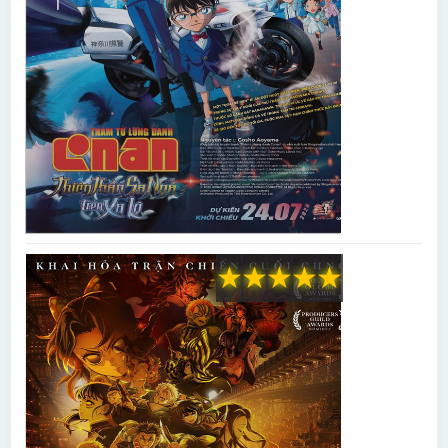
★
★
★
★
★