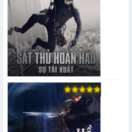
★
★
★
★
★