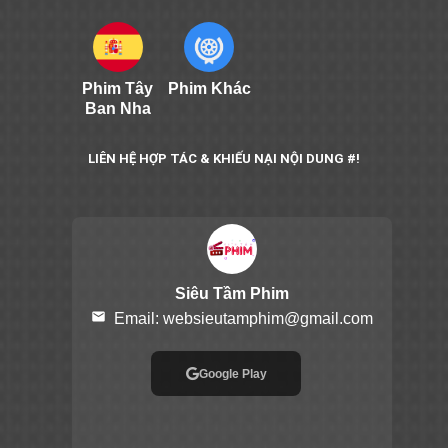
Phim Tây
Phim Khác
Ban Nha
LIÊN HỆ HỢP TÁC & KHIẾU NẠI NỘI DUNG #!
Siêu Tầm Phim
email
Email:
websieutamphim@gmail.com
Google Play