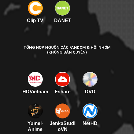
Clip TV
DANET
TỔNG HỢP NGUỒN CÁC FANDOM & HỘI NHÓM
(KHÔNG BẢN QUYỀN)
HDVietnam
Fshare
DVD
Yumei-
JenkaStudi
NetHD
Anime
oVN