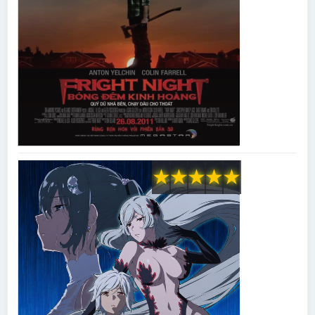
★
★
★
★
★