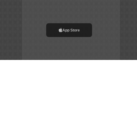
App Store
File APK