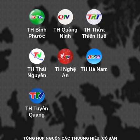
TH Bình
TH Quảng
TH Thừa
Phước
Ninh
Thiên Huế
TH Thái
TH Nghệ
TH Hà Nam
Nguyên
An
TH Tuyên
Quang
TỔNG HỢP NGUỒN CÁC THƯƠNG HIỆU (CÓ BẢN