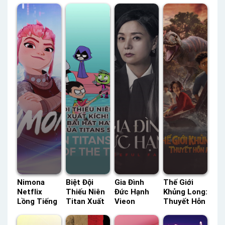
Nimona
Biệt Đội
Gia Đình
Thế Giới
Netflix
Thiếu Niên
Đức Hạnh
Khủng Long:
Lồng Tiếng
Titan Xuất
Vieon
Thuyết Hỗn
– Status:
Kích! Những
Thuyết
Mang (Phần
HD Lồng
Bài Hát Hay
Minh –
2) Netflix