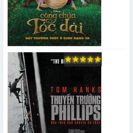
★
★
★
★
★