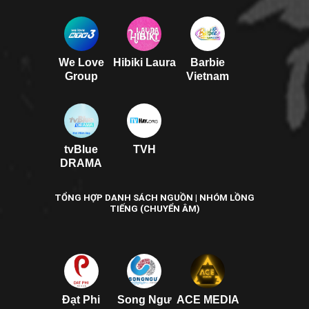
We Love
Hibiki Laura
Barbie
Group
Vietnam
tvBlue
TVH
DRAMA
TỔNG HỢP DANH SÁCH NGUỒN | NHÓM LỒNG
TIẾNG (CHUYỂN ÂM)
Đạt Phi
Song Ngư
ACE MEDIA