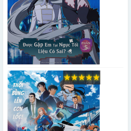
★
★
★
★
★