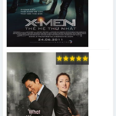
★
★
★
★
★