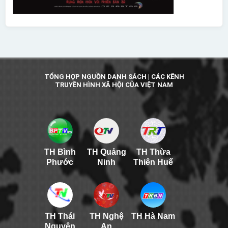
TỔNG HỢP NGUỒN DANH SÁCH | CÁC KÊNH
TRUYỀN HÌNH XÃ HỘI CỦA VIỆT NAM
TH Bình
TH Quảng
TH Thừa
Phước
Ninh
Thiên Huế
TH Thái
TH Nghệ
TH Hà Nam
Nguyên
An