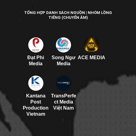
TỔNG HỢP DANH SÁCH NGUỒN | NHÓM LỒNG
TIẾNG (CHUYỂN ÂM)
Đạt Phi
Song Ngư
ACE MEDIA
Media
Media
Kantana
TransPerfe
Post
ct Media
Production
Việt Nam
Vietnam