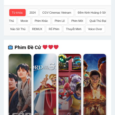
Từ khóa:
2024
CGV Cinemas Vietnam
Đêm Kinh Hoàng ở Sở
Thú
Movie
Phim Khác
Phim Lẻ
Phim Mới
Quái Thú Đại
Náo Sở Thú
REMUX
Rổ Phim
Thuyết Minh
Voice-Over
Phim Đề Cử