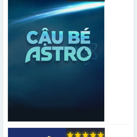
★
★
★
★
★