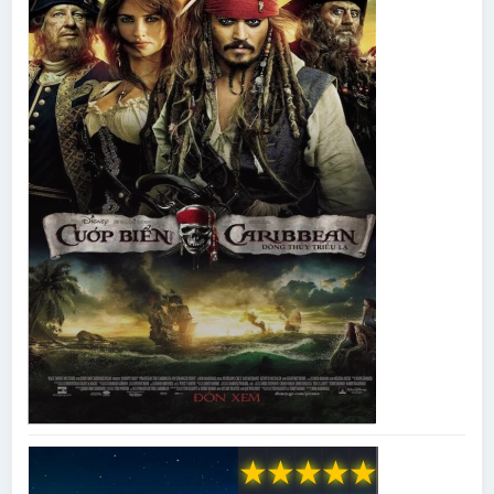
★
★
★
★
★