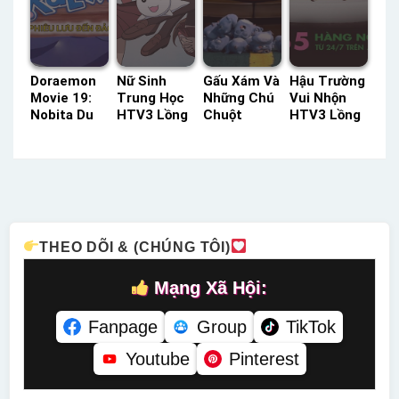
Doraemon
Nữ Sinh
Gấu Xám Và
Hậu Trường
Movie 19:
Trung Học
Những Chú
Vui Nhộn
Nobita Du
HTV3 Lồng
Chuột
HTV3 Lồng
Hành Biển
Tiếng –
Lemmut:
Tiếng –
Phương
Status: 26 /
Vòng Quanh
Status: 113
Nam
26 Lồng
Thế Giới –
/ 113 Lồng
Thuyết
Tiếng
Mùa 4 HBO
Tiếng
Minh –
Không
Status: HD
Thoại –
Thuyết
Status: 78 /
THEO DÕI & (CHÚNG TÔI)
Minh
78 Không
Thoại
Mạng Xã Hội:
Fanpage
Group
TikTok
Youtube
Pinterest