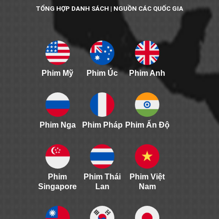
TỔNG HỢP DANH SÁCH | NGUỒN CÁC QUỐC GIA
Phim Mỹ
Phim Úc
Phim Anh
Phim Nga
Phim Pháp
Phim Ấn Độ
Phim
Phim Thái
Phim Việt
Singapore
Lan
Nam