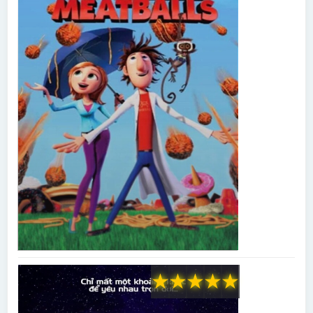
★
★
★
★
★