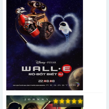
★
★
★
★
★