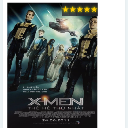
★
★
★
★
★