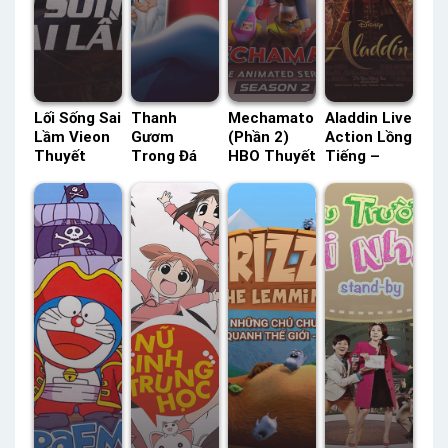
Lối Sống Sai
Thanh
Mechamato
Aladdin Live
Lầm Vieon
Gươm
(Phần 2)
Action Lồng
Thuyết
Trong Đá
HBO Thuyết
Tiếng –
Minh –
FFVN Lồng
Minh –
Status: HD
Status: 60 /
Tiếng –
Status: 13 /
Lồng Tiếng
60 Thuyết
Status: HD
13 Thuyết
Minh
Lồng Tiếng
Minh