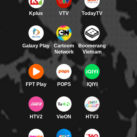
Kplus
VTV
TodayTV
Galaxy Play
Cartoom
Boomerang
Network
Vietnam
FPT Play
POPS
IQIYI
HTV2
VieON
HTV3