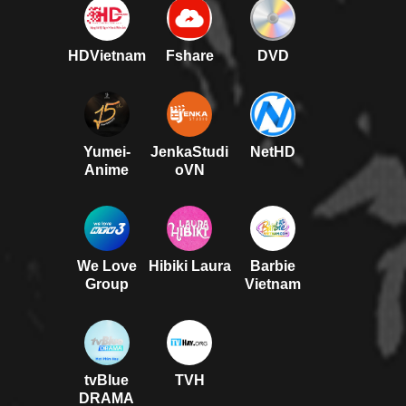
HDVietnam
Fshare
DVD
Yumei-
JenkaStudi
NetHD
Anime
oVN
We Love
Hibiki Laura
Barbie
Group
Vietnam
tvBlue
TVH
DRAMA