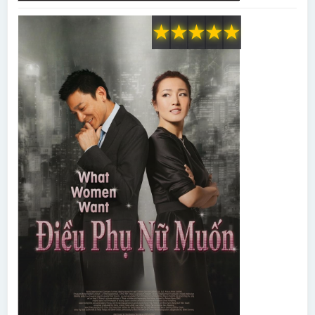
★
★
★
★
★