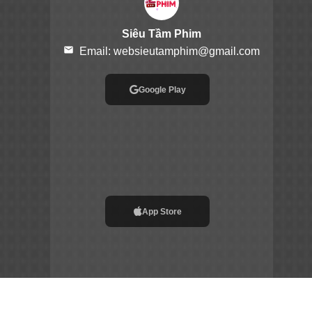
Siêu Tầm Phim
email
Email:
websieutamphim@gmail.com
Google Play
App Store