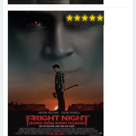
★
★
★
★
★