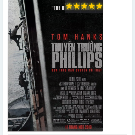
★
★
★
★
★