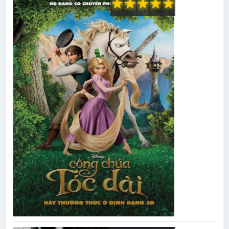
★
★
★
★
★