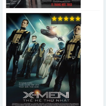
★
★
★
★
★