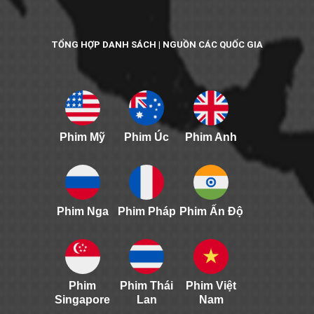
TỔNG HỢP DANH SÁCH | NGUỒN CÁC QUỐC GIA
Phim Mỹ
Phim Úc
Phim Anh
Phim Nga
Phim Pháp
Phim Ấn Độ
Phim
Phim Thái
Phim Việt
Singapore
Lan
Nam