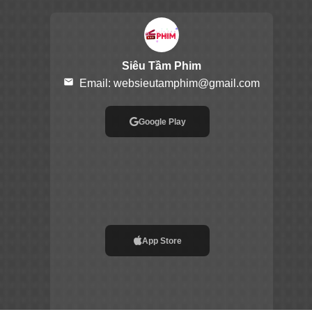
Siêu Tầm Phim
email
Email:
websieutamphim@gmail.com
Google Play
App Store