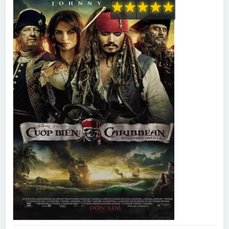
★
★
★
★
★