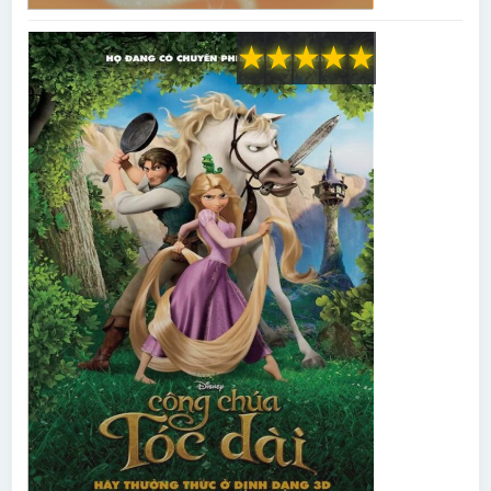
★
★
★
★
★