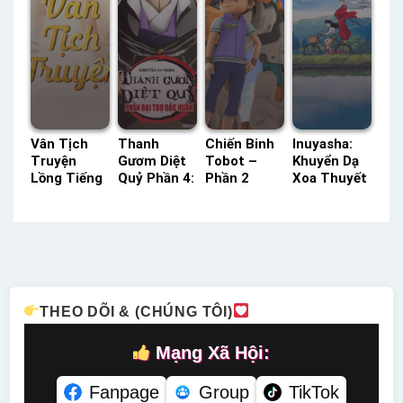
Vân Tịch
Thanh
Chiến Binh
Inuyasha:
Truyện
Gươm Diệt
Tobot –
Khuyển Dạ
Lồng Tiếng
Quỷ Phần 4:
Phần 2
Xoa Thuyết
– Status:
Đại Trụ Đặc
HTV3 Lồng
Minh –
50 / 50
Huấn ACE
Tiếng –
Status: 193
Lồng Tiếng
Lồng Tiếng
Status: 30 /
/ 193
– Status:
30 Lồng
Thuyết
08 / 08
Tiếng
Minh
Lồng Tiếng
THEO DÕI & (CHÚNG TÔI)
Mạng Xã Hội:
Fanpage
Group
TikTok