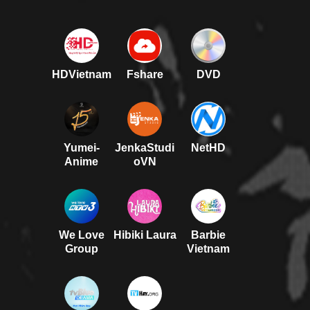
HDVietnam
Fshare
DVD
Yumei-
JenkaStudi
NetHD
Anime
oVN
We Love
Hibiki Laura
Barbie
Group
Vietnam