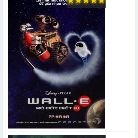
★
★
★
★
★