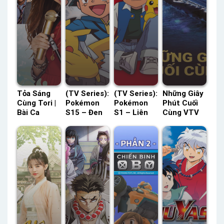
Tỏa Sáng
(TV Series):
(TV Series):
Những Giây
Cùng Tori |
Pokémon
Pokémon
Phút Cuối
Bài Ca
S15 – Đen
S1 – Liên
Cùng VTV
Chiến
& Trắng:
Đoàn Indigo
Thuyết
Thắng
Điểm Đến
POPS Lồng
Minh –
YouTV Lồng
Đối Thủ
Tiếng –
Status: HD
Tiếng –
HTV3 Lồng
Status: 52 /
Thuyết
Status: 20 /
Tiếng –
52 Lồng
Minh
20 Lồng
Status: 53 /
Tiếng
Tiếng
53 Lồng
Tiếng