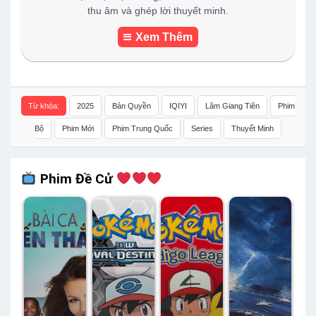
thu âm và ghép lời thuyết minh.
Xem Thêm
Từ khóa:
2025
Bản Quyền
IQIYI
Lâm Giang Tiên
Phim
Bộ
Phim Mới
Phim Trung Quốc
Series
Thuyết Minh
Phim Đề Cử