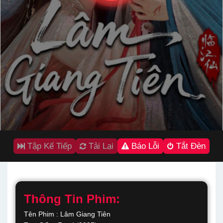
Tập Kế Tiếp
Tải Lại
Báo Lỗi
Tắt Đèn
Thông Tin Phim:
Tên Phim : Lâm Giang Tiên