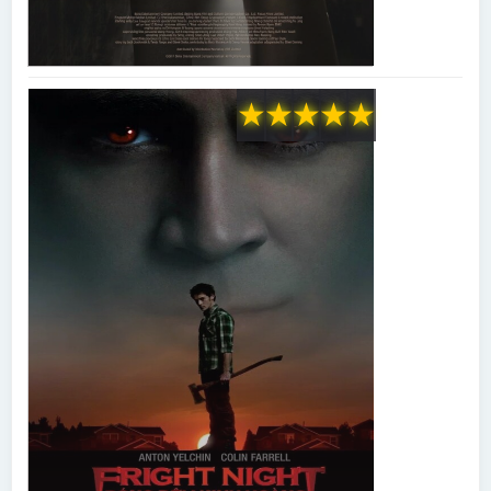
★
★
★
★
★