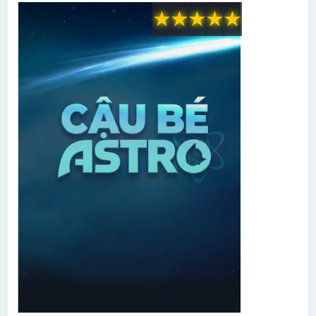
★
★
★
★
★