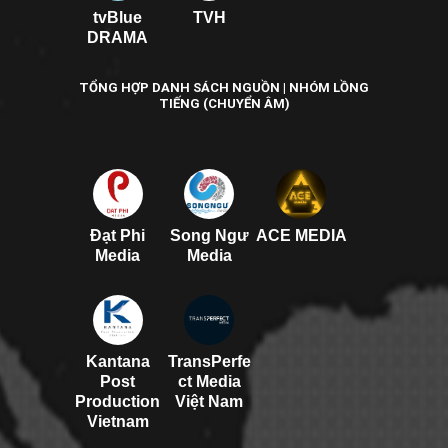
tvBlue
TVH
DRAMA
TỔNG HỢP DANH SÁCH NGUỒN | NHÓM LỒNG
TIẾNG (CHUYỂN ÂM)
Đạt Phi
Song Ngư
ACE MEDIA
Media
Media
Kantana
TransPerfe
Post
ct Media
Production
Việt Nam
Vietnam