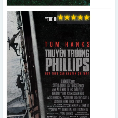
★
★
★
★
★