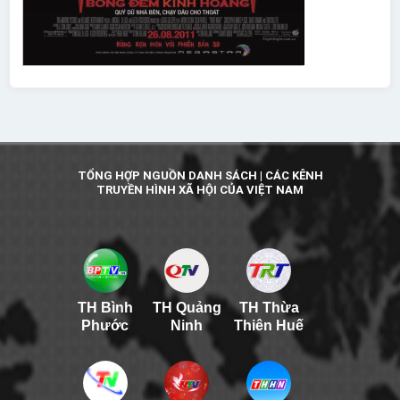
TỔNG HỢP NGUỒN DANH SÁCH | CÁC KÊNH
TRUYỀN HÌNH XÃ HỘI CỦA VIỆT NAM
TH Bình
TH Quảng
TH Thừa
Phước
Ninh
Thiên Huế