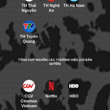
TH Thái
TH Nghệ
TH Hà Nam
Nguyên
An
TH Tuyên
Quang
TỔNG HỢP NGUỒN CÁC THƯƠNG HIỆU (CÓ BẢN
QUYỀN)
CGV
Netflix
HBO
Cinemas
Vietnam