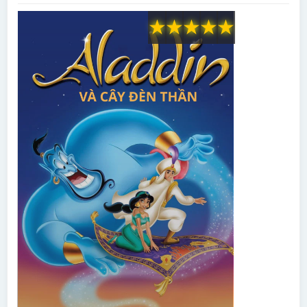
★
★
★
★
★