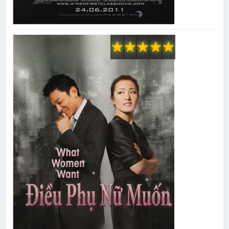
★
★
★
★
★