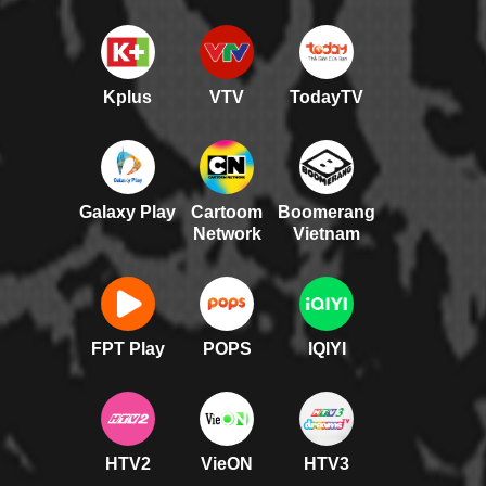
Kplus
VTV
TodayTV
Galaxy Play
Cartoom
Boomerang
Network
Vietnam
FPT Play
POPS
IQIYI
HTV2
VieON
HTV3