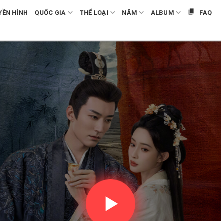
YỀN HÌNH
QUỐC GIA
THỂ LOẠI
NĂM
ALBUM
FAQ