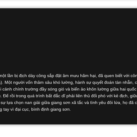
t lần bị địch dày công sắp đặt âm mưu hãm hại, đã quen biết với cô
. Một người vốn thâm sâu khó lường, hành sự quyết đoán tàn nhẫn, 
ối cảnh chính trường đầy sóng gió và biến ảo khôn lường giữa hai quốc 
ể rồi trong quá trình bất đắc dĩ phải liên thủ đối phó với kẻ địch, giữa
 lựa chọn nan giải giữa giang sơn xã tắc và tình yêu đôi lứa, họ đã 
tay vì đại cục, bình định giang sơn.