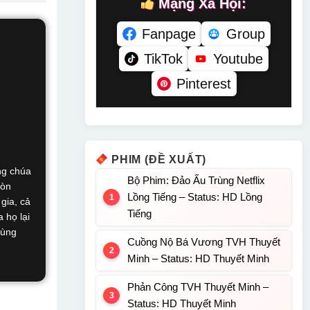
Mạng Xã Hội:
Fanpage
Group
TikTok
Youtube
Pinterest
PHIM (ĐỀ XUẤT)
ng chúa
Bộ Phim: Đảo Ấu Trùng Netflix
còn
Lồng Tiếng – Status: HD Lồng
gia, cả
Tiếng
 họ lại
cùng
Cuồng Nộ Bá Vương TVH Thuyết
Minh – Status: HD Thuyết Minh
Phản Công TVH Thuyết Minh –
Status: HD Thuyết Minh