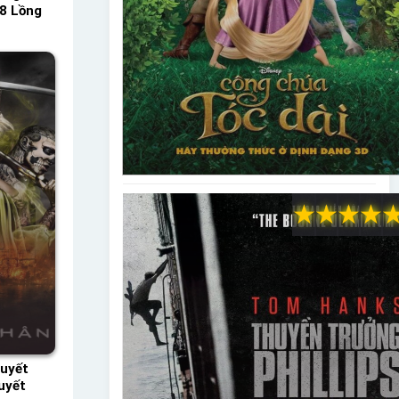
48 Lồng
★
★
★
★
uyết
uyết