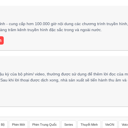
h - cung cấp hơn 100.000 giờ nội dung các chương trình truyền hình
 hàng trăm kênh truyền hình đặc sắc trong và ngoài nước.
m
ậu kỳ của bộ phim/ video, thường được sử dụng để thêm lời đọc của m
 Sau khi lời thoại được dịch xong, nhà sản xuất sẽ tiến hành thu âm và
 Bộ
Phim Mới
Phim Trung Quốc
Series
Thuyết Minh
VieON
Voic