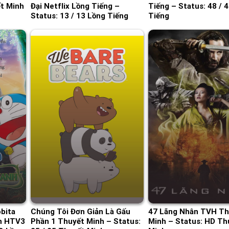
ết Minh
Đại Netflix Lồng Tiếng –
Tiếng – Status: 48 / 
Status: 13 / 13 Lồng Tiếng
Tiếng
bita
Chúng Tôi Đơn Giản Là Gấu
47 Lãng Nhân TVH Th
nh HTV3
Phần 1 Thuyết Minh – Status:
Minh – Status: HD Th