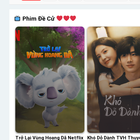
Phim Đề Cử
Trở Lại Vùng Hoang Dã Netflix
Khó Dỗ Dành TVH Thuy