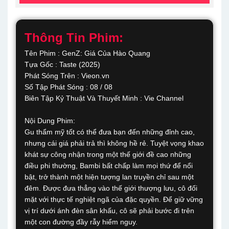
Thông Tin Phim:
Tên Phim : GenZ: Giá Của Hào Quang
Tựa Gốc : Taste (2025)
Phát Sóng Trên : Vieon.vn
Số Tập Phát Sóng : 08 / 08
Biên Tập Kỷ Thuật Và Thuyết Minh : Vie Channel
Nội Dung Phim:
Gu thẩm mỹ tốt có thể đưa bạn đến những đỉnh cao,
nhưng cái giá phải trả thì không hề rẻ. Tuyệt vọng khao
khát sự công nhận trong một thế giới đề cao những
điều phi thường, Bambi bất chấp làm mọi thứ để nổi
bật, trở thành một hiện tượng lan truyền chỉ sau một
đêm. Được đưa thẳng vào thế giới thượng lưu, cô đối
mặt với thực tế nghiệt ngã của đặc quyền. Để giữ vững
vị trí dưới ánh đèn sân khấu, cô sẽ phải bước đi trên
một con đường đầy rẫy hiểm nguy.