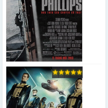
★
★
★
★
★