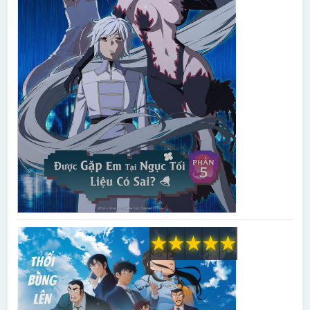
★
★
★
★
★