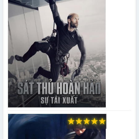
★
★
★
★
★