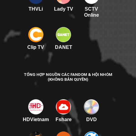
THVLi
Lady TV
SCTV
Online
Clip TV
DANET
TỔNG HỢP NGUỒN CÁC FANDOM & HỘI NHÓM
(KHÔNG BẢN QUYỀN)
HDVietnam
Fshare
DVD