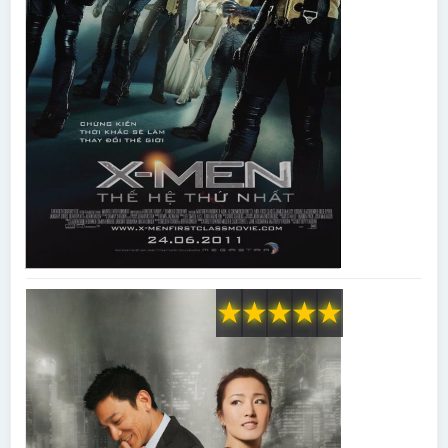
★
★
★
★
★