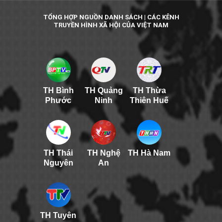
TỔNG HỢP NGUỒN DANH SÁCH | CÁC KÊNH
TRUYỀN HÌNH XÃ HỘI CỦA VIỆT NAM
TH Bình
TH Quảng
TH Thừa
Phước
Ninh
Thiên Huế
TH Thái
TH Nghệ
TH Hà Nam
Nguyên
An
TH Tuyên