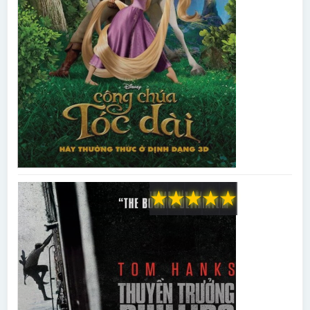
★
★
★
★
★