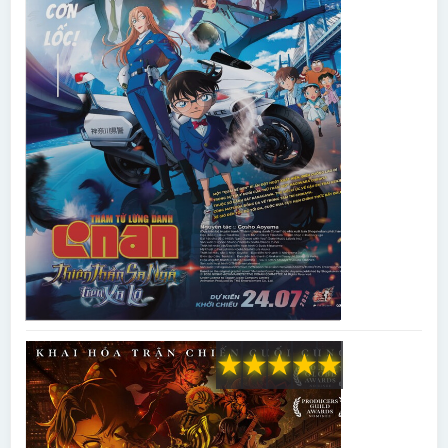
★
★
★
★
★