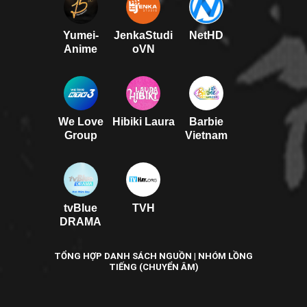
Yumei-
JenkaStudi
NetHD
Anime
oVN
We Love
Hibiki Laura
Barbie
Group
Vietnam
tvBlue
TVH
DRAMA
TỔNG HỢP DANH SÁCH NGUỒN | NHÓM LỒNG
TIẾNG (CHUYỂN ÂM)