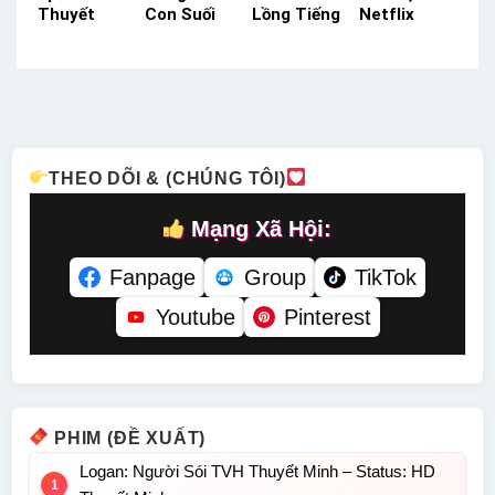
Thuyết
Con Suối
Lồng Tiếng
Netflix
Minh –
Nhỏ (Phần
– Status:
Lồng Tiếng
Status: HD
5) HBO
HD Lồng
– Status:
Thuyết
Thuyết
Tiếng
HD Lồng
Minh
Minh –
Tiếng
Status: 08 /
08 Thuyết
Minh
THEO DÕI & (CHÚNG TÔI)
Mạng Xã Hội:
Fanpage
Group
TikTok
Youtube
Pinterest
PHIM (ĐỀ XUẤT)
Logan: Người Sói TVH Thuyết Minh – Status: HD