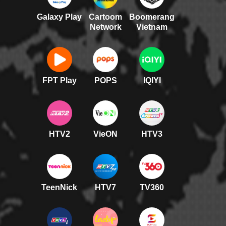
Galaxy Play
Cartoom
Boomerang
Network
Vietnam
FPT Play
POPS
IQIYI
HTV2
VieON
HTV3
TeenNick
HTV7
TV360