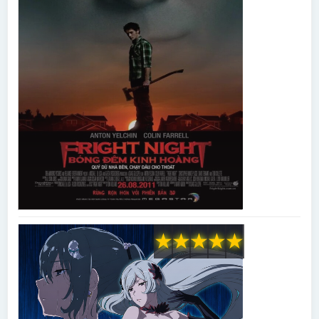
★
★
★
★
★