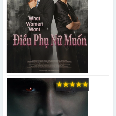
★
★
★
★
★