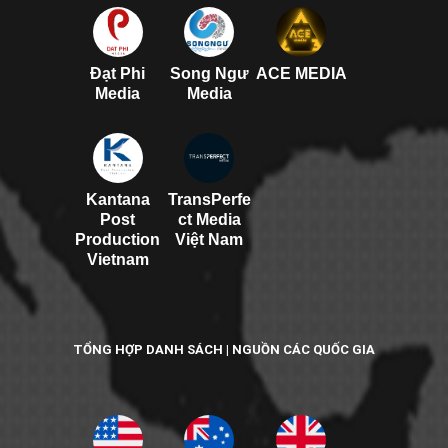
Đạt Phi
Song Ngư
ACE MEDIA
Media
Media
Kantana
TransPerfe
Post
ct Media
Production
Việt Nam
Vietnam
TỔNG HỢP DANH SÁCH | NGUỒN CÁC QUỐC GIA