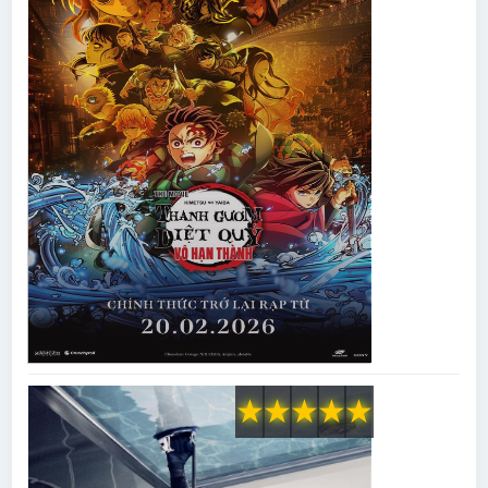
★
★
★
★
★