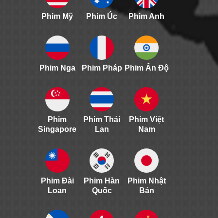
Phim Mỹ
Phim Úc
Phim Anh
Phim Nga
Phim Pháp
Phim Ấn Độ
Phim
Phim Thái
Phim Việt
Singapore
Lan
Nam
Phim Đài
Phim Hàn
Phim Nhật
Loan
Quốc
Bản