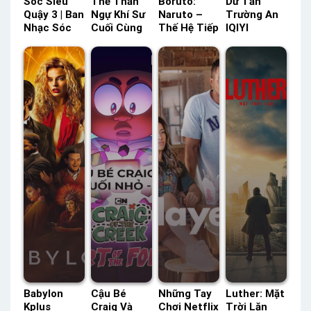
Sóc Siêu
Thế Thần
Boruto:
Dữ Tấn
Quậy 3 | Ban
Ngự Khí Sư
Naruto –
Trường An
Nhạc Sóc
Cuối Cùng
Thế Hệ Tiếp
IQIYI
Chuột 3:
ACE Lồng
Theo POPS
Thuyết
Đảo Hoang
Tiếng –
Lồng Tiếng
Minh –
Dã Lồng
Status: 08 /
– Status:
Status: 38 /
Tiếng –
08 Lồng
293 / ??
38 Thuyết
Status: HD
Tiếng
Lồng Tiếng
Minh
Lồng Tiếng
Babylon
Cậu Bé
Những Tay
Luther: Mặt
Kplus
Craig Và
Chơi Netflix
Trời Lặn