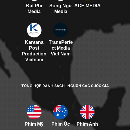
Đạt Phi
Song Ngư
ACE MEDIA
Media
Media
Kantana
TransPerfe
Post
ct Media
Production
Việt Nam
Vietnam
TỔNG HỢP DANH SÁCH | NGUỒN CÁC QUỐC GIA
Phim Mỹ
Phim Úc
Phim Anh