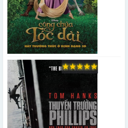
★
★
★
★
★