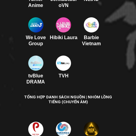
Anime
oVN
We Love
Hibiki Laura
Barbie
Group
Vietnam
tvBlue
TVH
DRAMA
TỔNG HỢP DANH SÁCH NGUỒN | NHÓM LỒNG
TIẾNG (CHUYỂN ÂM)