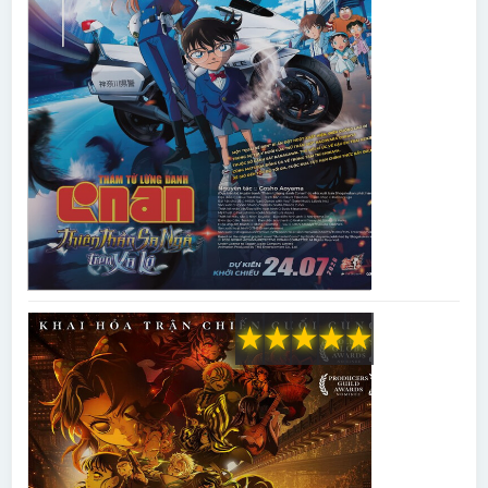
★
★
★
★
★