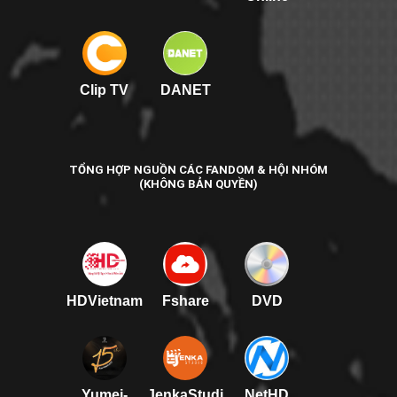
Clip TV
DANET
TỔNG HỢP NGUỒN CÁC FANDOM & HỘI NHÓM
(KHÔNG BẢN QUYỀN)
HDVietnam
Fshare
DVD
Yumei-
JenkaStudi
NetHD