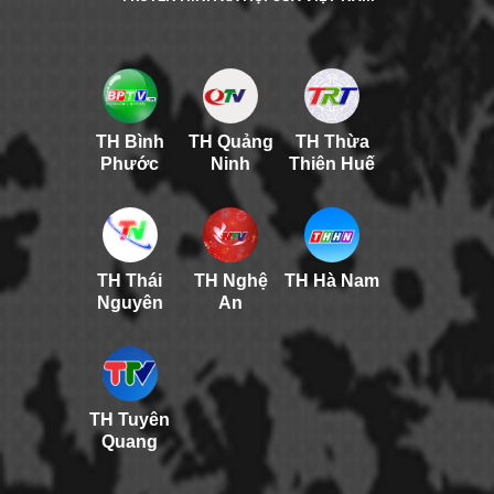
TH Bình
TH Quảng
TH Thừa
Phước
Ninh
Thiên Huế
TH Thái
TH Nghệ
TH Hà Nam
Nguyên
An
TH Tuyên
Quang