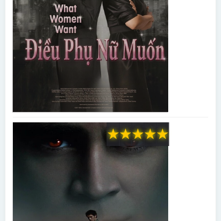
★
★
★
★
★