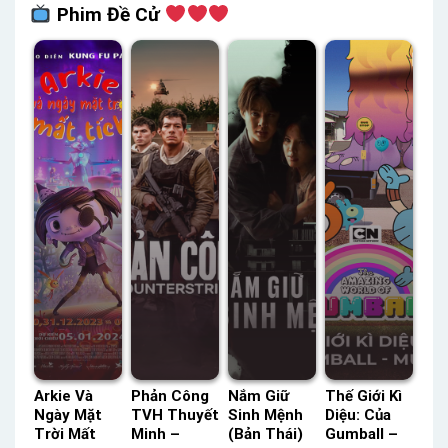
Phim Đề Cử
Arkie Và
Phản Công
Nắm Giữ
Thế Giới Kì
Ngày Mặt
TVH Thuyết
Sinh Mệnh
Diệu: Của
Trời Mất
Minh –
(Bản Thái)
Gumball –