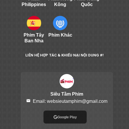
Philippines
Kông
Quốc
Phim Tây
Phim Khác
Ban Nha
LIÊN HỆ HỢP TÁC & KHIẾU NẠI NỘI DUNG #!
Siêu Tầm Phim
email
Email:
websieutamphim@gmail.com
Google Play