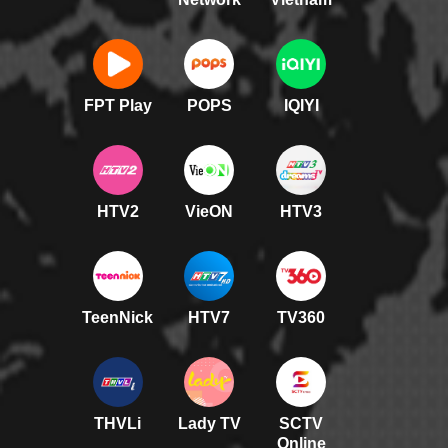
FPT Play
POPS
IQIYI
HTV2
VieON
HTV3
TeenNick
HTV7
TV360
THVLi
Lady TV
SCTV
Online