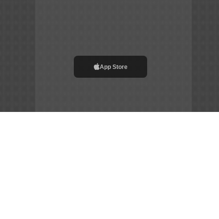
App Store
File APK