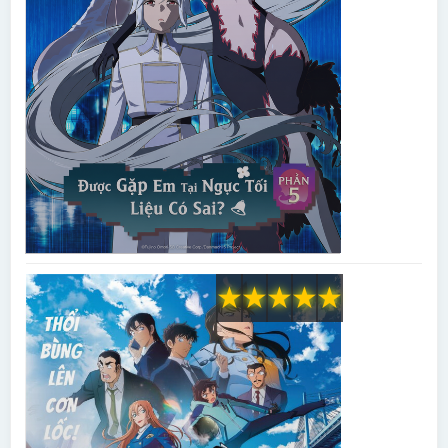
★
★
★
★
★