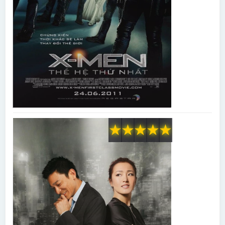
★
★
★
★
★