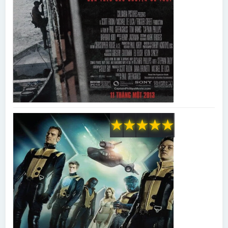
★
★
★
★
★