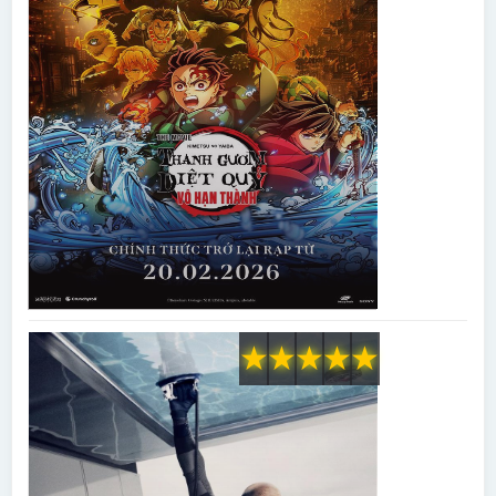
★
★
★
★
★