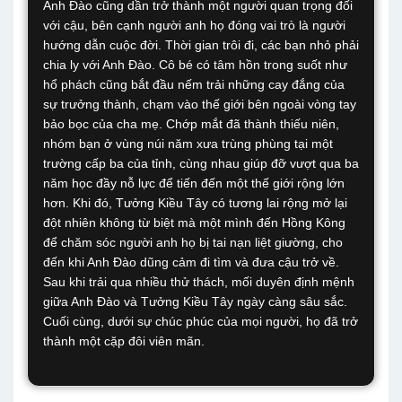
Anh Đào cũng dần trở thành một người quan trọng đối
với cậu, bên cạnh người anh họ đóng vai trò là người
hướng dẫn cuộc đời. Thời gian trôi đi, các bạn nhỏ phải
chia ly với Anh Đào. Cô bé có tâm hồn trong suốt như
hổ phách cũng bắt đầu nếm trải những cay đắng của
sự trưởng thành, chạm vào thế giới bên ngoài vòng tay
bảo bọc của cha mẹ. Chớp mắt đã thành thiếu niên,
nhóm bạn ở vùng núi năm xưa trùng phùng tại một
trường cấp ba của tỉnh, cùng nhau giúp đỡ vượt qua ba
năm học đầy nỗ lực để tiến đến một thế giới rộng lớn
hơn. Khi đó, Tưởng Kiều Tây có tương lai rộng mở lại
đột nhiên không từ biệt mà một mình đến Hồng Kông
để chăm sóc người anh họ bị tai nạn liệt giường, cho
đến khi Anh Đào dũng cảm đi tìm và đưa cậu trở về.
Sau khi trải qua nhiều thử thách, mối duyên định mệnh
giữa Anh Đào và Tưởng Kiều Tây ngày càng sâu sắc.
Cuối cùng, dưới sự chúc phúc của mọi người, họ đã trở
thành một cặp đôi viên mãn.