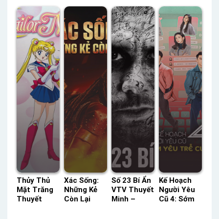
Tích Lồng
Status: HD
FPT Thuyết
(Mùa 2)
Tiếng –
Thuyết
Minh –
HBO Thuyết
Status: HD
Minh
Status: 12 /
Minh –
Lồng Tiếng
12 Thuyết
Status: 40 /
Minh
40 Thuyết
Minh
Thủy Thủ
Xác Sống:
Số 23 Bí Ẩn
Kế Hoạch
Mặt Trăng
Những Kẻ
VTV Thuyết
Người Yêu
Thuyết
Còn Lại
Minh –
Cũ 4: Sớm
Minh –
TVH Thuyết
Status: HD
Yêu Trễ
Status: 200
Minh –
Thuyết
Cưới Kplus