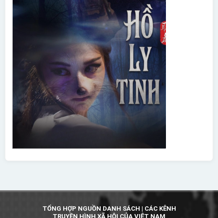
TỔNG HỢP NGUỒN DANH SÁCH | CÁC KÊNH
TRUYỀN HÌNH XÃ HỘI CỦA VIỆT NAM