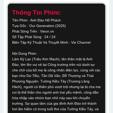
Thông Tin Phim:
Tên Phim : Anh Đào Hổ Phách
Tựa Gốc : Our Generation (2025)
Phát Sóng Trên : Vieon.vn
Số Tập Phát Sóng : 24 / 24
Biên Tập Kỷ Thuật Và Thuyết Minh : Vie Channel
Nội Dung Phim:
Lâm Kỳ Lạc (Triệu Kim Mạch), tên thân mật là Anh
Đào, lớn lên vui vẻ tại Công trường trên núi dưới sự
che chở của bố mẹ là công nhân điện lực, cùng với các
bạn như Dư Tiều, Tần Dã Vân, Đỗ Thượng và Thái
Phương Nguyên. Tưởng Kiều Tây (Trương Lăng
Hách), người có thiên phú vượt trội nhưng lại bị cha mẹ
coi là thế thân cho người anh trai yểu mệnh, cũng dần
hòa nhập vào nhóm bạn nhỏ này sau khi chuyển
trường. Sự quan tâm của gia đình Anh Đào trở thành
hơi ấm hiếm có trong tuổi thơ của Tưởng Kiều Tây, và