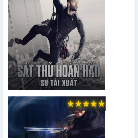
★
★
★
★
★