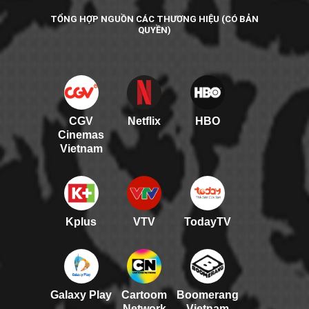
TỔNG HỢP NGUỒN CÁC THƯƠNG HIỆU (CÓ BẢN
QUYỀN)
CGV
Netflix
HBO
Cinemas
Vietnam
Kplus
VTV
TodayTV
Galaxy Play
Cartoom
Boomerang
Network
Vietnam