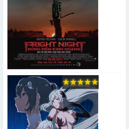
★
★
★
★
★