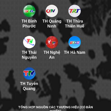
TH Bình
TH Quảng
TH Thừa
Phước
Ninh
Thiên Huế
TH Thái
TH Nghệ
TH Hà Nam
Nguyên
An
TH Tuyên
Quang
TỔNG HỢP NGUỒN CÁC THƯƠNG HIỆU (CÓ BẢN