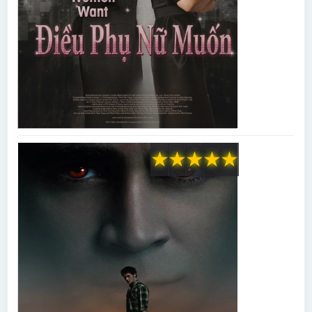
★
★
★
★
★