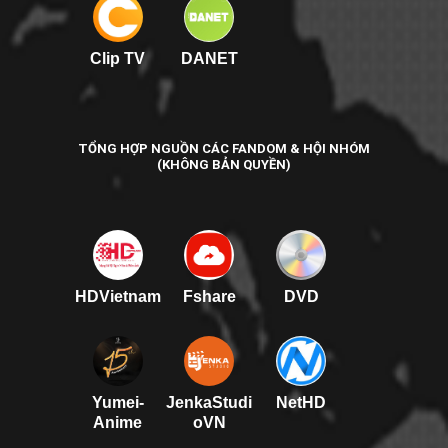
Clip TV
DANET
TỔNG HỢP NGUỒN CÁC FANDOM & HỘI NHÓM
(KHÔNG BẢN QUYỀN)
HDVietnam
Fshare
DVD
Yumei-
JenkaStudi
NetHD
Anime
oVN