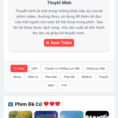
Thuyết Minh
Thuyết minh là một trong những khâu hậu kỳ của bộ
phim/ video, thường được sử dụng để thêm lời đọc
của một người cho toàn bộ hội thoại trong phim. Sau
khi lời thoại được dịch xong, nhà sản xuất sẽ tiến hành
thu âm và ghép lời thuyết minh.
Xem Thêm
Từ khóa:
1997
Chuyên Cơ Không Lực Một
Không lực Một
Movie
Phim Lẻ
Phim Mới
Phim Mỹ
REMUX
Thuyết
Minh
TVH
Phim Đề Cử