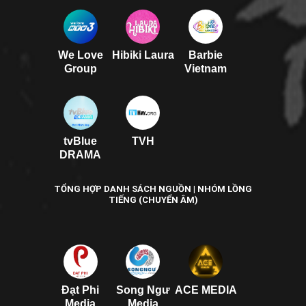
We Love
Hibiki Laura
Barbie
Group
Vietnam
tvBlue
TVH
DRAMA
TỔNG HỢP DANH SÁCH NGUỒN | NHÓM LỒNG
TIẾNG (CHUYỂN ÂM)
Đạt Phi
Song Ngư
ACE MEDIA
Media
Media