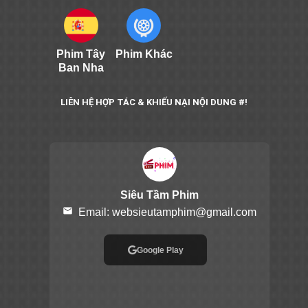
Phim Tây
Phim Khác
Ban Nha
LIÊN HỆ HỢP TÁC & KHIẾU NẠI NỘI DUNG #!
Siêu Tầm Phim
email
Email:
websieutamphim@gmail.com
Google Play