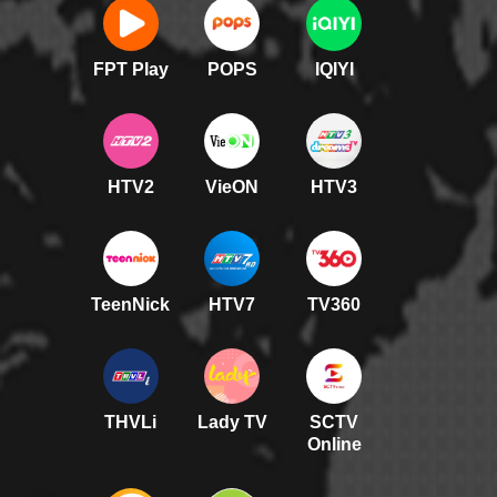
FPT Play
POPS
IQIYI
HTV2
VieON
HTV3
TeenNick
HTV7
TV360
THVLi
Lady TV
SCTV
Online