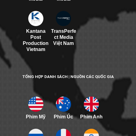
Kantana
TransPerfe
Post
ct Media
Production
Việt Nam
Vietnam
TỔNG HỢP DANH SÁCH | NGUỒN CÁC QUỐC GIA
Phim Mỹ
Phim Úc
Phim Anh