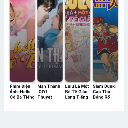
Tiếng
Phim Điện
Mạn Thành
Lulu Là Một
Slam Dunk:
Ảnh: Hello
IQIYI
Bé Tê Giác
Cao Thủ
Cô Ba Tiếng
Thuyết
Lồng Tiếng
Bóng Rổ
Việt –
Minh –
– Status:
HTV3 Lồng
Status: HD
Status: 22 /
HD Lồng
Tiếng –
Tiếng Việt
22 Thuyết
Tiếng
Status: 101
Minh
/ 101 Lồng
Tiếng