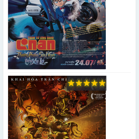
★
★
★
★
★