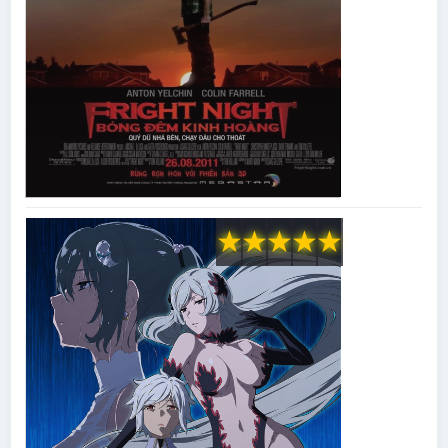
★
★
★
★
★