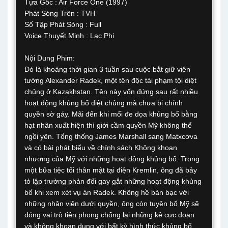
Tựa Gốc : Air Force One (1997)
Phát Sóng Trên : TVH
Số Tập Phát Sóng : Full
Voice Thuyết Minh : Lạc Phi
Nội Dung Phim:
Đó là khoảng thời gian 3 tuần sau cuộc bắt giữ viên
tướng Alexander Radek, một tên độc tài phạm tội diệt
chủng ở Kazakhstan. Tên này vốn đứng sau rất nhiều
hoạt động khủng bố diệt chủng mà chưa bị chính
quyền sờ gáy. Mãi đến khi mối đe dọa khủng bố bằng
hạt nhân xuất hiện thì giới cầm quyền Mỹ không thể
ngồi yên. Tổng thống James Marshall sang Matxcơva
và có bài phát biểu về chính sách Không khoan
nhượng của Mỹ với những hoạt động khủng bố. Trong
một bữa tiệc tối thân mật tại điện Kremlin, ông đã bảy
tỏ lập trường phản đối gay gắt những hoạt động khủng
bố khi xem xét vụ án Radek. Không hề bàn bạc với
những nhân viên dưới quyền, ông còn tuyên bố Mỹ sẽ
đóng vai trò tiên phong chống lại những kẻ cực đoan
và không khoan dung với bất kỳ hình thức khủng bố