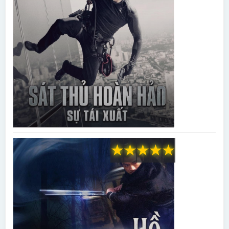
★
★
★
★
★