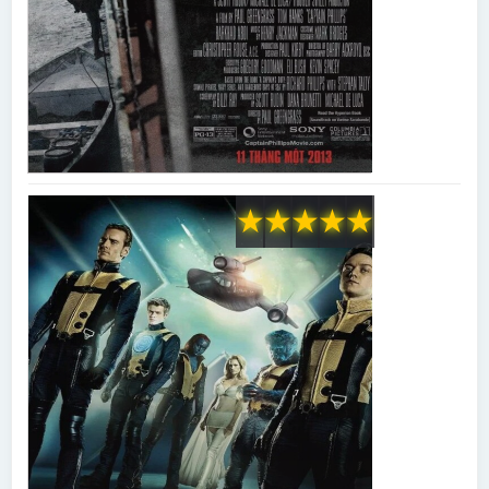
★
★
★
★
★