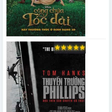
★
★
★
★
★