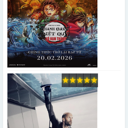
★
★
★
★
★