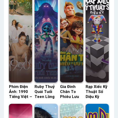
Phim Điện
Ruby Thuỷ
Gia Đình
Rạp Xiếc Kỹ
Ảnh: 1990
Quái Tuổi
Chân To
Thuật Số
Tiếng Việt –
Teen Lồng
Phiêu Lưu
Diệu Kỳ
Status: HD
Tiếng –
Ký Lồng
Netflix
Tiếng Việt
Status: HD
Tiếng –
Lồng Tiếng
Lồng Tiếng
Status: HD
– Status:
Lồng Tiếng
03 / ?? Lồng