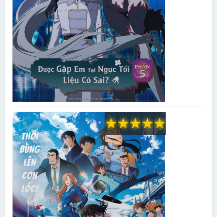
★
★
★
★
★