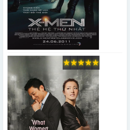
★
★
★
★
★