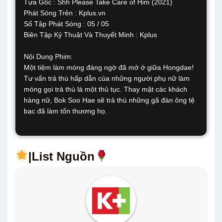
Tựa Gốc : Shh Please Take Care of Him (2021)
Phát Sóng Trên : Kplus.vn
Số Tập Phát Sóng : 05 / 05
Biên Tập Kỷ Thuật Và Thuyết Minh : Kplus
Nội Dung Phim:
Một tiệm làm móng đáng ngờ đã mở ở giữa Hongdae!
Tư vấn trả thù hấp dẫn của những người phụ nữ làm
móng gọi trả thù là một thủ tục. Thay mặt các khách
hàng nữ, Bok Soo Hae sẽ trả thù những gã đàn ông tệ
bạc đã làm tổn thương họ.
|List Nguồn