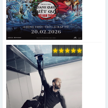
★
★
★
★
★