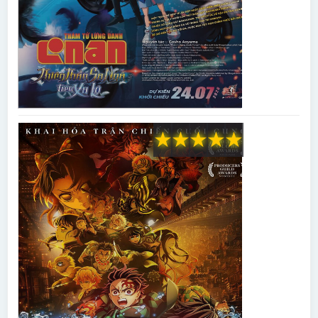
★
★
★
★
★