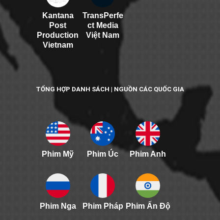
Kantana
TransPerfe
Post
ct Media
Production
Việt Nam
Vietnam
TỔNG HỢP DANH SÁCH | NGUỒN CÁC QUỐC GIA
Phim Mỹ
Phim Úc
Phim Anh
Phim Nga
Phim Pháp
Phim Ấn Độ