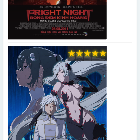
★
★
★
★
★