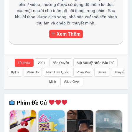
phim/ video, thường được sử dụng để thêm lời đọc
của một người cho toàn bộ hội thoại trong phim. Sau
khi lời thoại được dịch xong, nhà sản xuất sẽ tiến hành
thu âm và ghép lời thuyết minh.
Xem Thêm
Từ khóa:
2021
Bản Quyền
Biệt Đội Mỹ Nhân Báo Thù
Kplus
Phim Bộ
Phim Hàn Quốc
Phim Mới
Series
Thuyết
Minh
Voice-Over
Phim Đề Cử