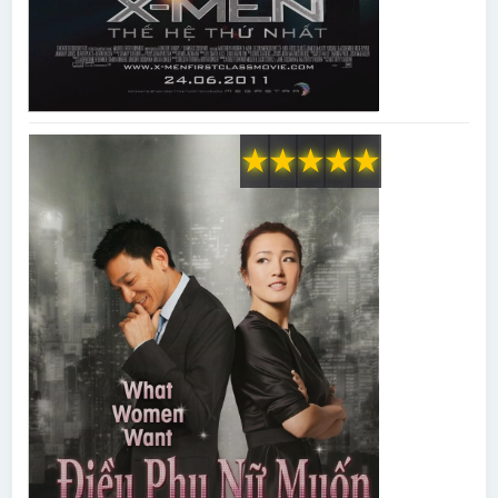
★
★
★
★
★