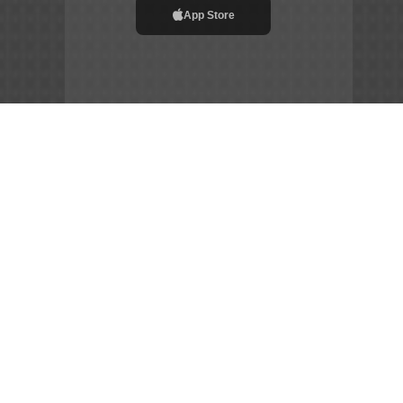
App Store
File APK
Copyright ©
2026
Siêu Tầm Phim
Chia Sẻ Đam Mê –
Gắn Kết Cộng Đồng – Tôn Vinh Nghệ Thuật
sieutamphim.pro