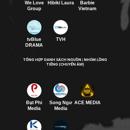
We Love
Hibiki Laura
Barbie
Group
Vietnam
tvBlue
TVH
DRAMA
TỔNG HỢP DANH SÁCH NGUỒN | NHÓM LỒNG
TIẾNG (CHUYỂN ÂM)
Đạt Phi
Song Ngư
ACE MEDIA
Media
Media