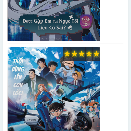
★
★
★
★
★