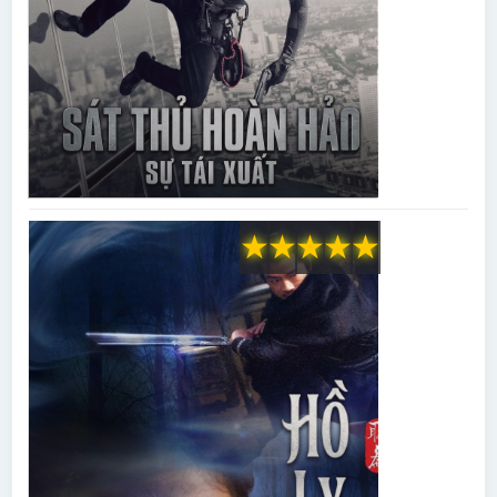
★
★
★
★
★