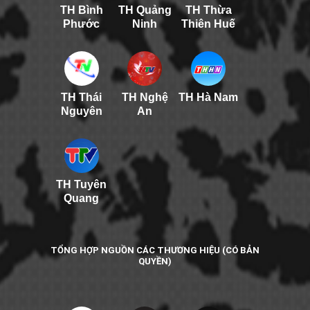
TH Bình
TH Quảng
TH Thừa
Phước
Ninh
Thiên Huế
TH Thái
TH Nghệ
TH Hà Nam
Nguyên
An
TH Tuyên
Quang
TỔNG HỢP NGUỒN CÁC THƯƠNG HIỆU (CÓ BẢN
QUYỀN)