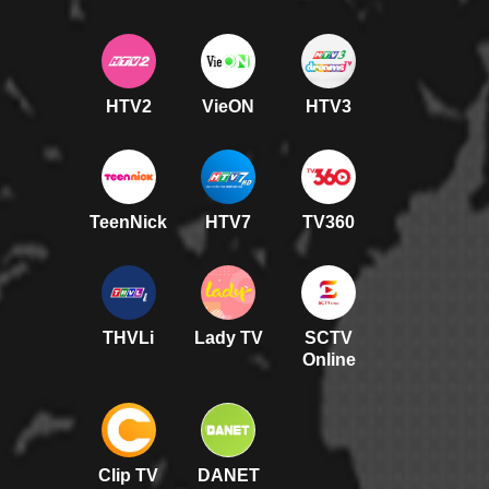
HTV2
VieON
HTV3
TeenNick
HTV7
TV360
THVLi
Lady TV
SCTV
Online
Clip TV
DANET