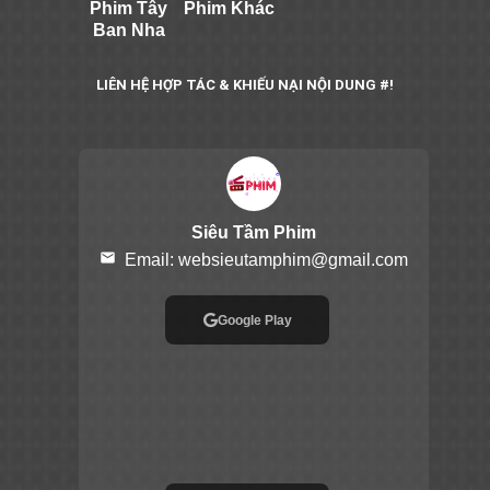
Phim Tây
Phim Khác
Ban Nha
LIÊN HỆ HỢP TÁC & KHIẾU NẠI NỘI DUNG #!
Siêu Tầm Phim
email
Email:
websieutamphim@gmail.com
Google Play