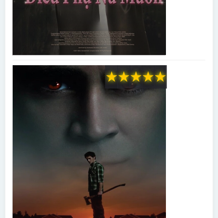
★
★
★
★
★