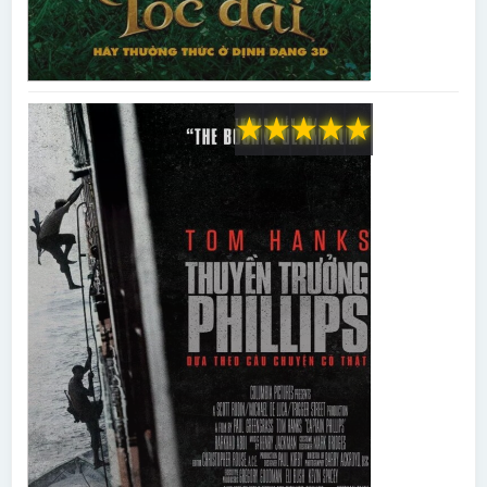
★
★
★
★
★