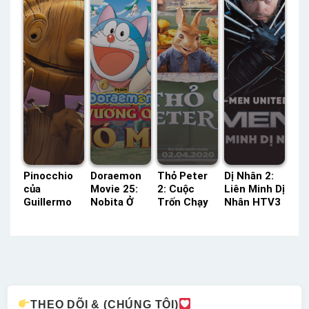
Pinocchio
Doraemon
Thỏ Peter
Dị Nhân 2:
của
Movie 25:
2: Cuộc
Liên Minh Dị
Guillermo
Nobita Ở
Trốn Chạy
Nhân HTV3
del Toro
Vương Quốc
Lồng Tiếng
Lồng Tiếng
Netflix
Chó Mèo
– Status:
– Status:
Lồng Tiếng
HTV3 Lồng
HD Lồng
HD Lồng
– Status:
Tiếng –
Tiếng
Tiếng
HD Lồng
Status: HD
Tiếng
Lồng Tiếng
THEO DÕI & (CHÚNG TÔI)