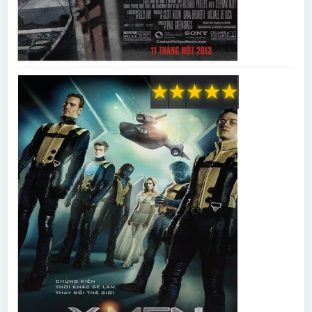
★
★
★
★
★