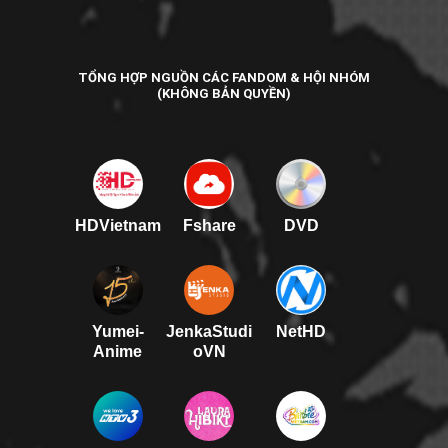
TỔNG HỢP NGUỒN CÁC FANDOM & HỘI NHÓM
(KHÔNG BẢN QUYỀN)
HDVietnam
Fshare
DVD
Yumei-
JenkaStudi
NetHD
Anime
oVN