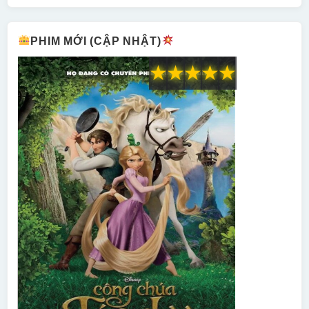
PHIM MỚI (CẬP NHẬT)
★
★
★
★
★