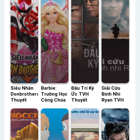
Siêu Nhân
Barbie:
Đấu Trí Ký
Giải Cứu
Donbrothers
Trường Học
Ức TVH
Binh Nhì
Thuyết
Công Chúa
Thuyết
Ryan TVH
Minh –
Thuyết
Minh –
Thuyết
Status: 50 /
Minh –
Status: 24 /
Minh –
50 Thuyết
Status: HD
24 Thuyết
Status: HD
Minh
Thuyết
Minh
Thuyết
Minh
Minh