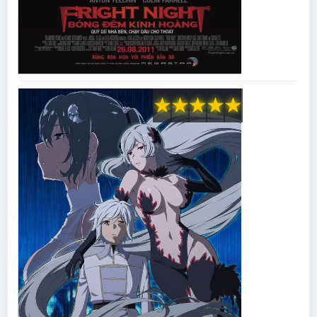
★
★
★
★
★