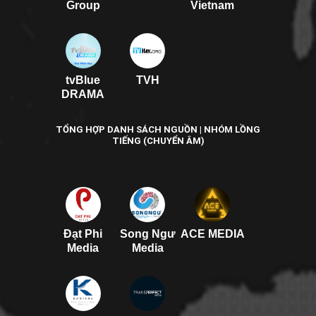
Group
Vietnam
tvBlue
TVH
DRAMA
TỔNG HỢP DANH SÁCH NGUỒN | NHÓM LỒNG
TIẾNG (CHUYỂN ÂM)
Đạt Phi
Song Ngư
ACE MEDIA
Media
Media