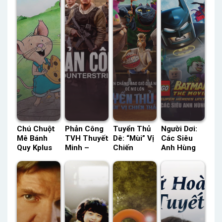
Chú Chuột
Phản Công
Tuyển Thủ
Người Dơi:
Mê Bánh
TVH Thuyết
Dê: “Mùi” Vị
Các Siêu
Quy Kplus
Minh –
Chiến
Anh Hùng
Thuyết
Status: HD
Thắng AI
Hợp Nhất
Minh –
Thuyết
Thuyết
HBO Thuyết
Status: 52 /
Minh
Minh –
Minh –
52 Thuyết
Status: HD
Status: HD
Minh
Thuyết
Thuyết
Minh
Minh