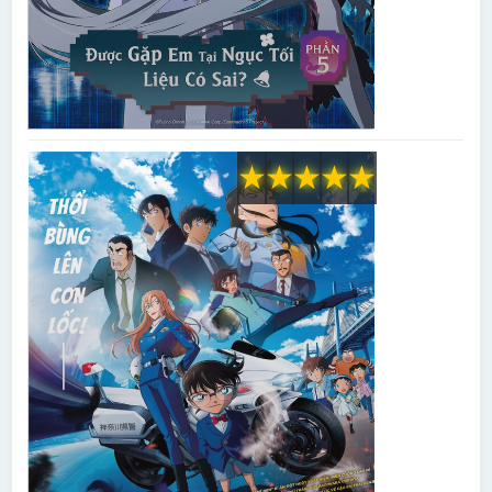
★
★
★
★
★