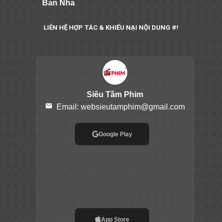
Ban Nha
LIÊN HỆ HỢP TÁC & KHIẾU NẠI NỘI DUNG #!
Siêu Tầm Phim
email
Email:
websieutamphim@gmail.com
Google Play
App Store