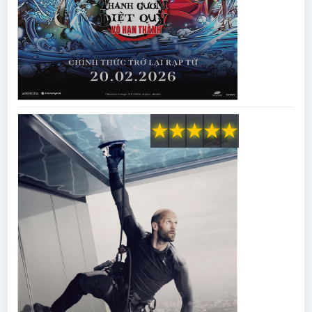
★
★
★
★
★