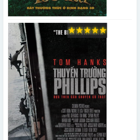
★
★
★
★
★