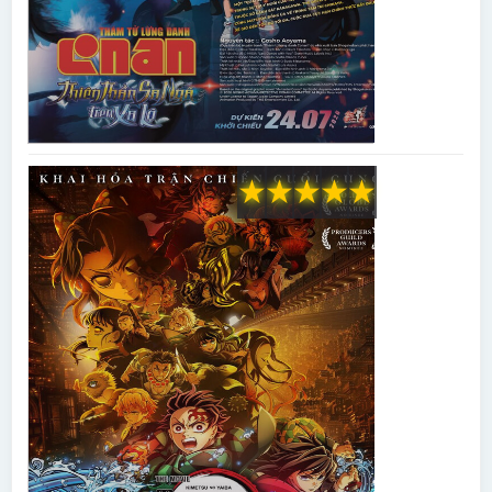
★
★
★
★
★