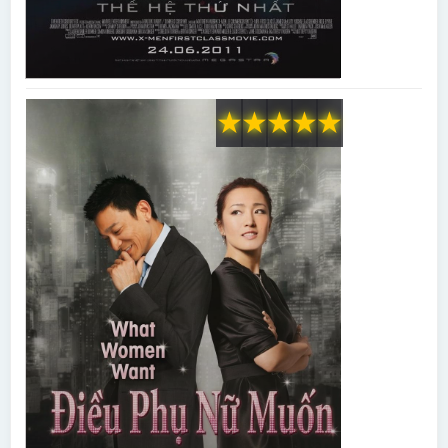
★
★
★
★
★