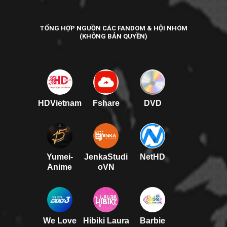
TỔNG HỢP NGUỒN CÁC FANDOM & HỘI NHÓM
(KHÔNG BẢN QUYỀN)
HDVietnam
Fshare
DVD
Yumei-
JenkaStudi
NetHD
Anime
oVN
We Love
Hibiki Laura
Barbie