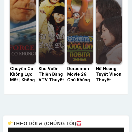
Chuyên Cơ
Khu Vườn
Doraemon
Nữ Hoàng
Không Lực
Thiên Đàng
Movie 26:
Tuyết Vieon
Một | Không
VTV Thuyết
Chú Khủng
Thuyết
lực Một
Minh –
Long Của
Minh –
TVH Thuyết
Status: 45 /
Nobita
Status: 16 /
Minh –
45 Thuyết
HTV3 Lồng
16 Thuyết
Status: HD
Minh
Tiếng –
Minh
Thuyết
Status: HD
Minh
Lồng Tiếng
THEO DÕI & (CHÚNG TÔI)