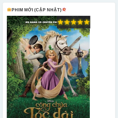
PHIM MỚI (CẬP NHẬT)
★
★
★
★
★