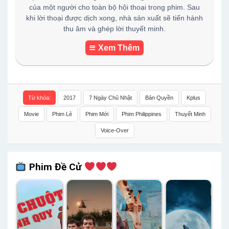
của một người cho toàn bộ hội thoại trong phim. Sau
khi lời thoại được dịch xong, nhà sản xuất sẽ tiến hành
thu âm và ghép lời thuyết minh.
Xem Thêm
Từ khóa:
2017
7 Ngày Chủ Nhật
Bản Quyền
Kplus
Movie
Phim Lẻ
Phim Mới
Phim Philippines
Thuyết Minh
Voice-Over
Phim Đề Cử