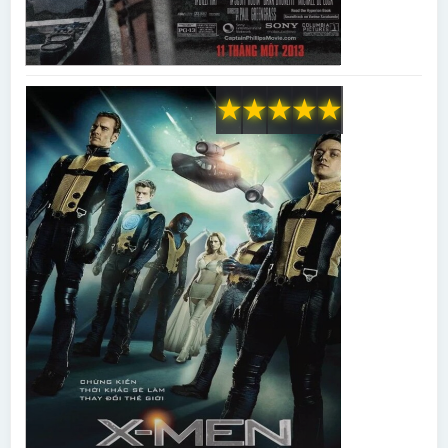
★
★
★
★
★