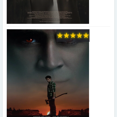
★
★
★
★
★