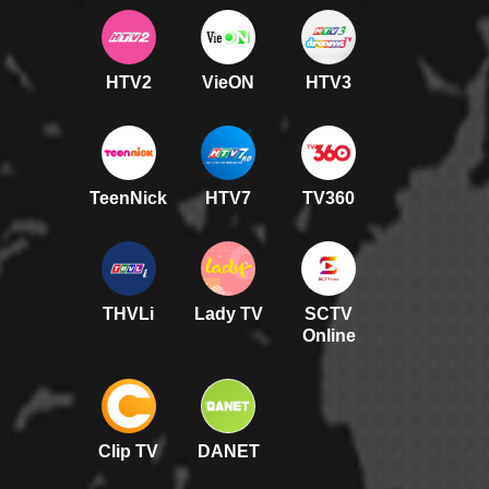
HTV2
VieON
HTV3
TeenNick
HTV7
TV360
THVLi
Lady TV
SCTV
Online
Clip TV
DANET