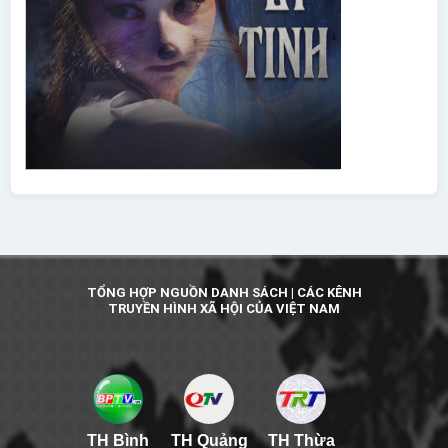
TỔNG HỢP NGUỒN DANH SÁCH | CÁC KÊNH
TRUYỀN HÌNH XÃ HỘI CỦA VIỆT NAM
TH Bình
TH Quảng
TH Thừa