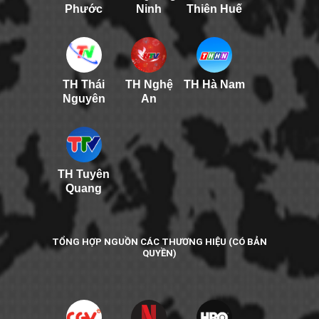
Phước
Ninh
Thiên Huế
TH Thái
TH Nghệ
TH Hà Nam
Nguyên
An
TH Tuyên
Quang
TỔNG HỢP NGUỒN CÁC THƯƠNG HIỆU (CÓ BẢN
QUYỀN)