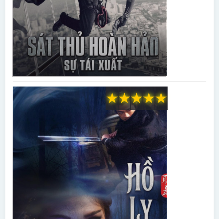
★
★
★
★
★