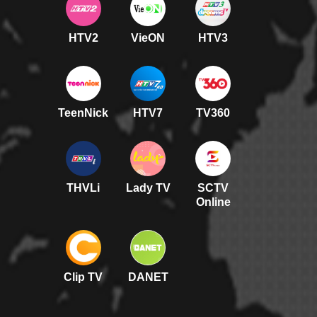
HTV2
VieON
HTV3
TeenNick
HTV7
TV360
THVLi
Lady TV
SCTV
Online
Clip TV
DANET