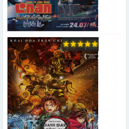
★
★
★
★
★