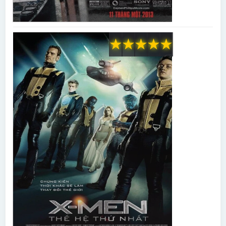
★
★
★
★
★