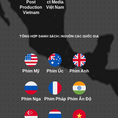
Post
ct Media
Production
Việt Nam
Vietnam
TỔNG HỢP DANH SÁCH | NGUỒN CÁC QUỐC GIA
Phim Mỹ
Phim Úc
Phim Anh
Phim Nga
Phim Pháp
Phim Ấn Độ