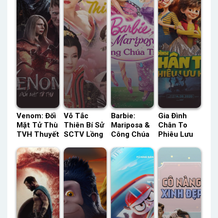
Venom: Đối
Võ Tắc
Barbie:
Gia Đình
Mặt Tử Thù
Thiên Bí Sử
Mariposa &
Chân To
TVH Thuyết
SCTV Lồng
Công Chúa
Phiêu Lưu
Minh –
Tiếng –
Tiên ACE
Ký Lồng
Status: HD
Status: 54 /
Lồng Tiếng
Tiếng –
Thuyết
54 Lồng
– Status:
Status: HD
Minh
Tiếng
HD Lồng
Lồng Tiếng
Tiếng