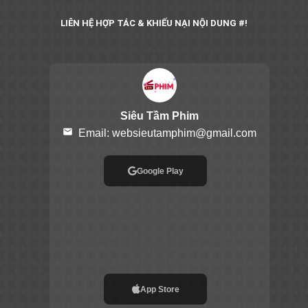
LIÊN HỆ HỢP TÁC & KHIẾU NẠI NỘI DUNG #!
Siêu Tầm Phim
email
Email:
websieutamphim@gmail.com
Google Play
App Store