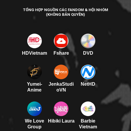
TỔNG HỢP NGUỒN CÁC FANDOM & HỘI NHÓM
(KHÔNG BẢN QUYỀN)
HDVietnam
Fshare
DVD
Yumei-
JenkaStudi
NetHD
Anime
oVN
We Love
Hibiki Laura
Barbie
Group
Vietnam