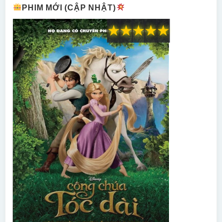
PHIM MỚI (CẬP NHẬT)
★
★
★
★
★