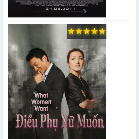
★
★
★
★
★