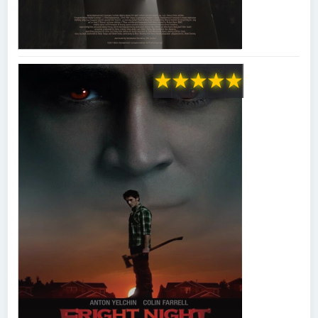
★
★
★
★
★