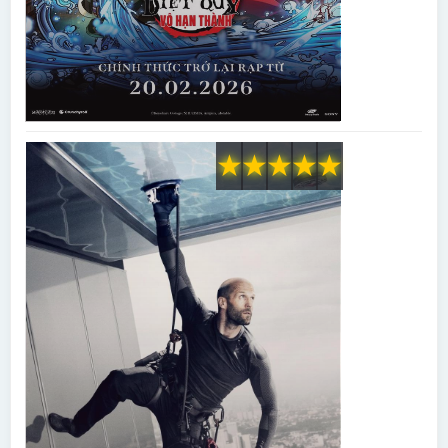
★
★
★
★
★