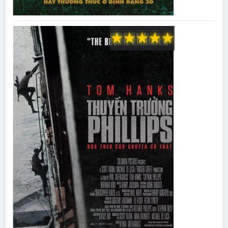
★
★
★
★
★