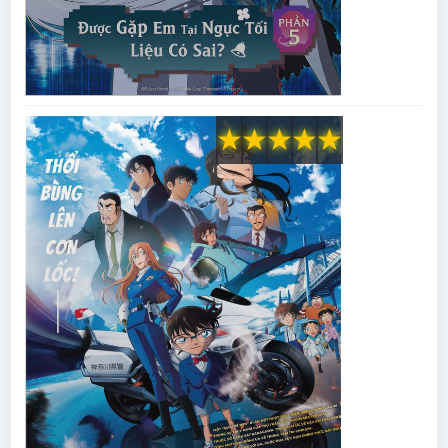
★
★
★
★
★