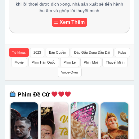
khi lời thoại được dịch xong, nhà sản xuất sẽ tiến hành
thu âm và ghép lời thuyết minh.
Xem Thêm
Từ khóa:
2023
Bản Quyền
Đầu Gấu Đụng Đầu Đất
Kplus
Movie
Phim Hàn Quốc
Phim Lẻ
Phim Mới
Thuyết Minh
Voice-Over
Phim Đề Cử