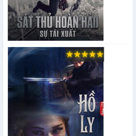
★
★
★
★
★