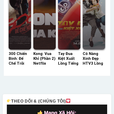
300 Chiến
Kong: Vua
Tay Đua
Cô Nàng
Binh: Đế
Khỉ (Phần 2)
Kiệt Xuất
Xinh Đẹp
Chế Trỗi
Netflix
Lồng Tiếng
HTV3 Lồng
Dậy TVH
Lồng Tiếng
– Status:
Tiếng –
Thuyết
– Status:
HD Lồng
Status: 16 /
Minh –
13 / 13
Tiếng
16 Lồng
Status: HD
Lồng Tiếng
Tiếng
Thuyết
Minh
THEO DÕI & (CHÚNG TÔI)
Mạng Xã Hội: