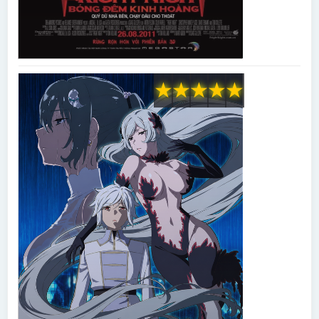
★
★
★
★
★