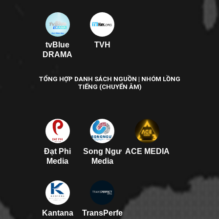
tvBlue
TVH
DRAMA
TỔNG HỢP DANH SÁCH NGUỒN | NHÓM LỒNG
TIẾNG (CHUYỂN ÂM)
Đạt Phi
Song Ngư
ACE MEDIA
Media
Media
Kantana
TransPerfe