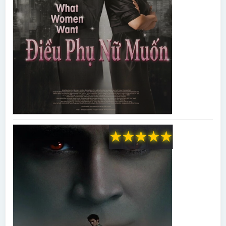
★
★
★
★
★