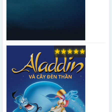
★
★
★
★
★