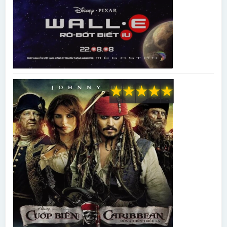
★
★
★
★
★