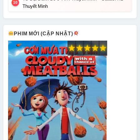
Thuyết Minh
PHIM MỚI (CẬP NHẬT)
★
★
★
★
★