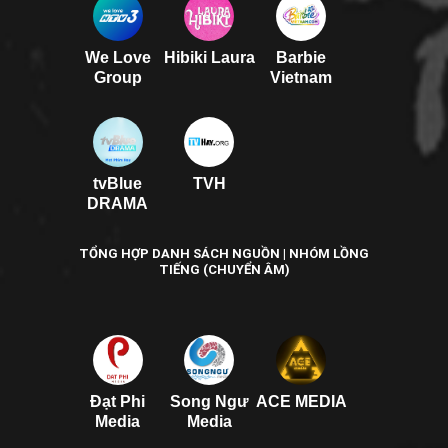
We Love
Hibiki Laura
Barbie
Group
Vietnam
tvBlue
TVH
DRAMA
TỔNG HỢP DANH SÁCH NGUỒN | NHÓM LỒNG
TIẾNG (CHUYỂN ÂM)
Đạt Phi
Song Ngư
ACE MEDIA
Media
Media