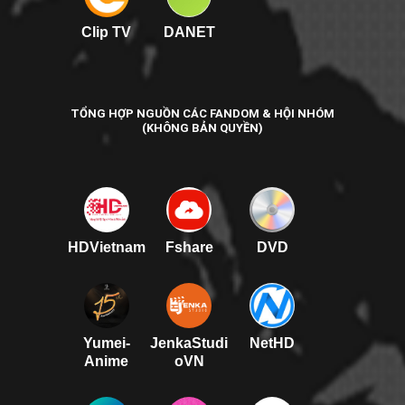
Clip TV
DANET
TỔNG HỢP NGUỒN CÁC FANDOM & HỘI NHÓM
(KHÔNG BẢN QUYỀN)
HDVietnam
Fshare
DVD
Yumei-
JenkaStudi
NetHD
Anime
oVN