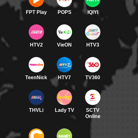
FPT Play
POPS
IQIYI
HTV2
VieON
HTV3
TeenNick
HTV7
TV360
THVLi
Lady TV
SCTV
Online