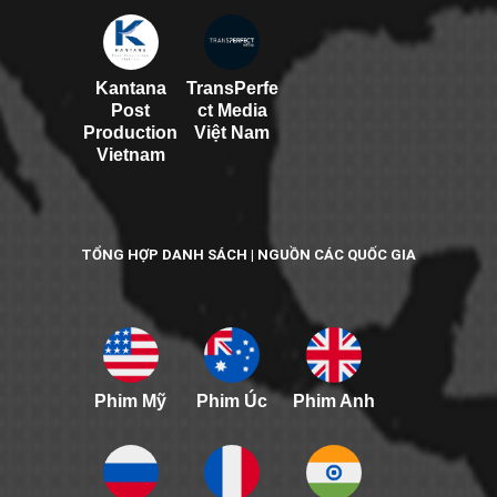
Kantana
TransPerfe
Post
ct Media
Production
Việt Nam
Vietnam
TỔNG HỢP DANH SÁCH | NGUỒN CÁC QUỐC GIA
Phim Mỹ
Phim Úc
Phim Anh