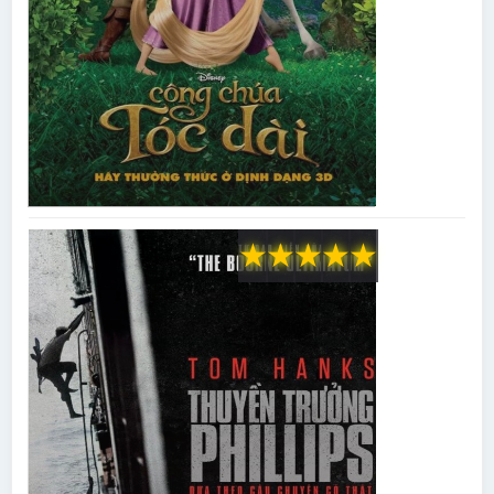
★
★
★
★
★