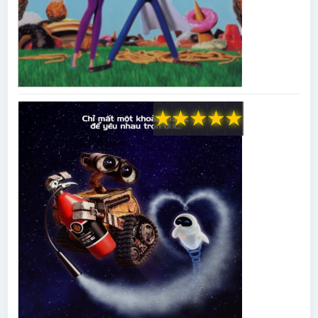
★
★
★
★
★