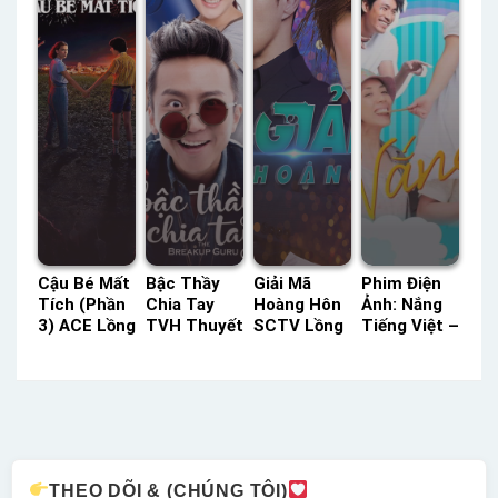
Cậu Bé Mất
Bậc Thầy
Giải Mã
Phim Điện
Tích (Phần
Chia Tay
Hoàng Hôn
Ảnh: Nắng
3) ACE Lồng
TVH Thuyết
SCTV Lồng
Tiếng Việt –
Tiếng –
Minh –
Tiếng –
Status: HD
Status: 08 /
Status: HD
Status: 30 /
Tiếng Việt
08 Lồng
Thuyết
30 Lồng
Tiếng
Minh
Tiếng
THEO DÕI & (CHÚNG TÔI)