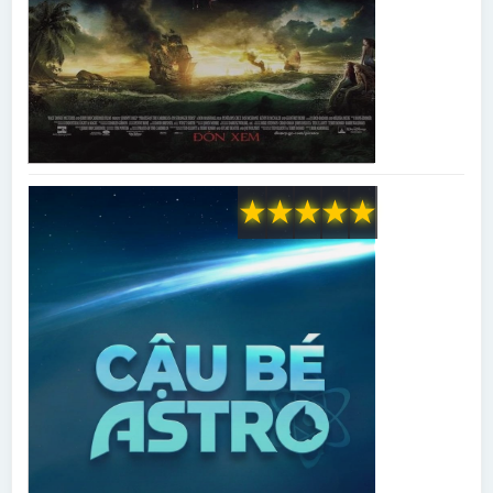
★
★
★
★
★