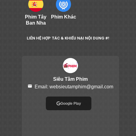
Phim Tây
Phim Khác
Ban Nha
LIÊN HỆ HỢP TÁC & KHIẾU NẠI NỘI DUNG #!
Siêu Tầm Phim
email
Email:
websieutamphim@gmail.com
Google Play