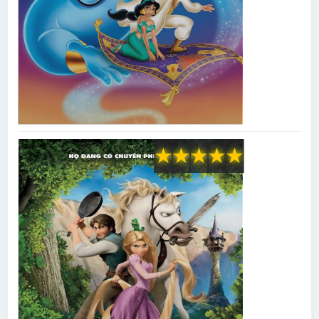
★
★
★
★
★