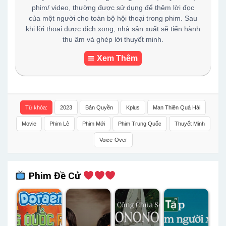
phim/ video, thường được sử dụng để thêm lời đọc
của một người cho toàn bộ hội thoại trong phim. Sau
khi lời thoại được dịch xong, nhà sản xuất sẽ tiến hành
thu âm và ghép lời thuyết minh.
Xem Thêm
Từ khóa:
2023
Bản Quyền
Kplus
Man Thiên Quá Hải
Movie
Phim Lẻ
Phim Mới
Phim Trung Quốc
Thuyết Minh
Voice-Over
Phim Đề Cử