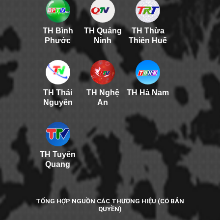
TH Bình
TH Quảng
TH Thừa
Phước
Ninh
Thiên Huế
TH Thái
TH Nghệ
TH Hà Nam
Nguyên
An
TH Tuyên
Quang
TỔNG HỢP NGUỒN CÁC THƯƠNG HIỆU (CÓ BẢN
QUYỀN)