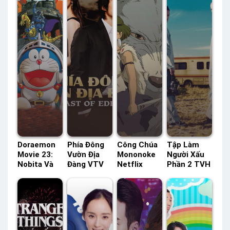
Doraemon
Phía Đông
Công Chúa
Tập Làm
Movie 23:
Vườn Địa
Mononoke
Người Xấu
Nobita Và
Đàng VTV
Netflix
Phần 2 TVH
Vương Quốc
Thuyết
Lồng Tiếng
Thuyết
Robot
Minh –
– Status:
Minh –
HTV3 Lồng
Status: 56 /
HD Lồng
Status: 13/
Tiếng –
56 Thuyết
Tiếng
13 Thuyết
Status: HD
Minh
Minh
Lồng Tiếng