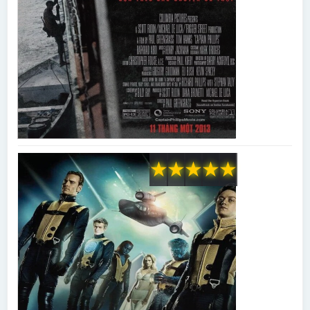
★
★
★
★
★