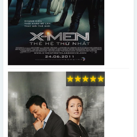
★
★
★
★
★