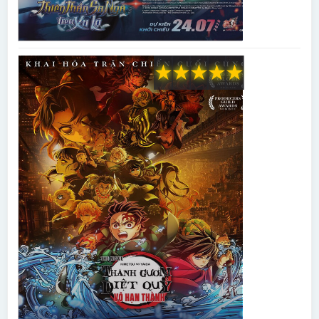
★
★
★
★
★