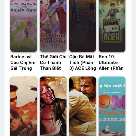
Barbie: và
Thế Giới Chỉ
Cậu Bé Mất
Ben 10:
Các Chị Em
Có Thánh
Tích (Phần
Ultimate
Gái Trong
Thần Biết
3) ACE Lồng
Alien (Phần
Câu Chuyện
(Phần 2)
Tiếng –
1) Lồng
Ngựa Tiên
POPS Lồng
Status: 08 /
Tiếng –
ACE Lồng
Tiếng –
08 Lồng
Status: 13 /
Tiếng –
Status: 12 /
Tiếng
13 Lồng
Status: HD
12 Lồng
Tiếng
Lồng Tiếng
Tiếng