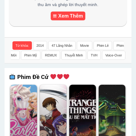
thu âm và ghép lời thuyết minh.
Xem Thêm
Từ khóa:
2014
47 Lãng Nhân
Movie
Phim Lẻ
Phim
Mới
Phim Mỹ
REMUX
Thuyết Minh
TVH
Voice-Over
Phim Đề Cử