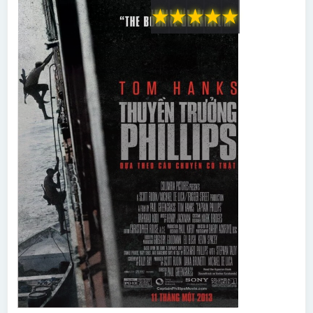
★
★
★
★
★