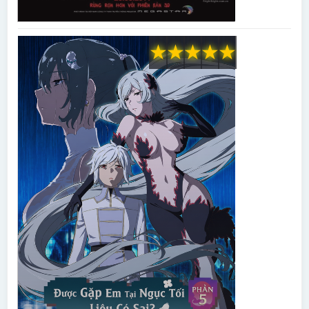
★
★
★
★
★