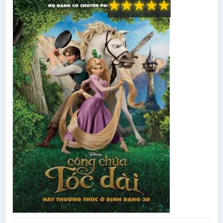
★
★
★
★
★