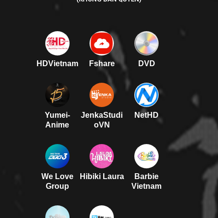
HDVietnam
Fshare
DVD
Yumei-
JenkaStudi
NetHD
Anime
oVN
We Love
Hibiki Laura
Barbie
Group
Vietnam