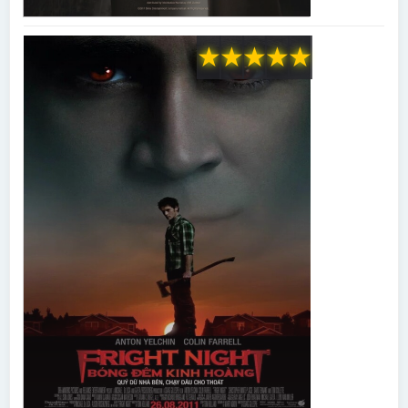
★
★
★
★
★