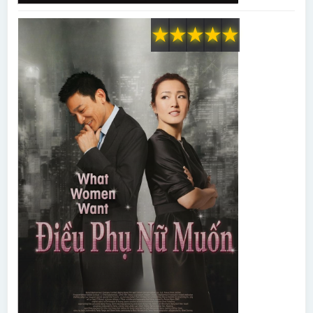
★
★
★
★
★