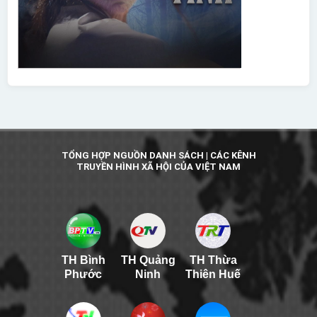
TỔNG HỢP NGUỒN DANH SÁCH | CÁC KÊNH
TRUYỀN HÌNH XÃ HỘI CỦA VIỆT NAM
TH Bình
TH Quảng
TH Thừa
Phước
Ninh
Thiên Huế