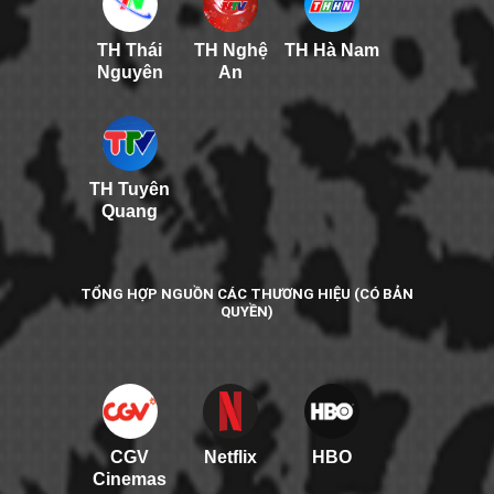
TH Thái
TH Nghệ
TH Hà Nam
Nguyên
An
TH Tuyên
Quang
TỔNG HỢP NGUỒN CÁC THƯƠNG HIỆU (CÓ BẢN
QUYỀN)
CGV
Netflix
HBO
Cinemas