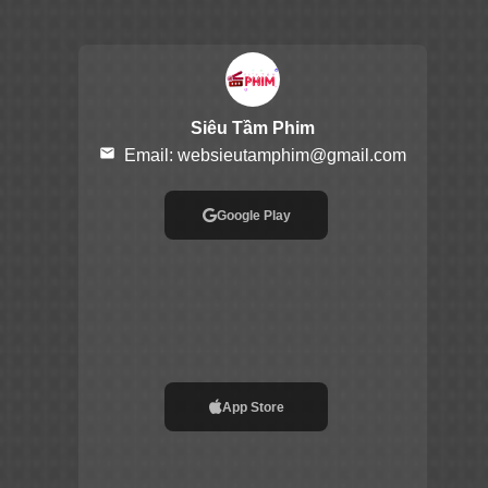
Siêu Tầm Phim
email
Email:
websieutamphim@gmail.com
Google Play
App Store