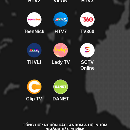
HTV2
VieON
HTV3
TeenNick
HTV7
TV360
THVLi
Lady TV
SCTV
Online
Clip TV
DANET
TỔNG HỢP NGUỒN CÁC FANDOM & HỘI NHÓM
(KHÔNG BẢN QUYỀN)