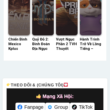
Chiến Binh
Quỷ Đỏ 2:
Vượt Ngục
Hành Trình
Mexico
Binh Đoàn
Phần 2 TVH
Trở Về Lồng
Kplus
Địa Ngục
Thuyết
Tiếng –
Thuyết
TVH Thuyết
Minh –
Status: HD
Minh –
Minh –
Status: 22 /
Lồng Tiếng
Status: HD
Status: HD
22 Thuyết
Thuyết
Thuyết
Minh
Minh
Minh
THEO DÕI & (CHÚNG TÔI)
Mạng Xã Hội:
Fanpage
Group
TikTok