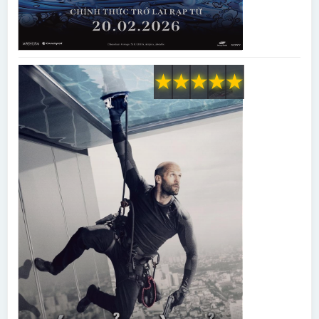
★
★
★
★
★