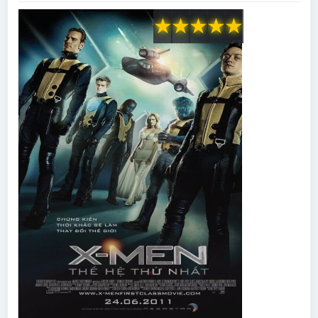
★
★
★
★
★