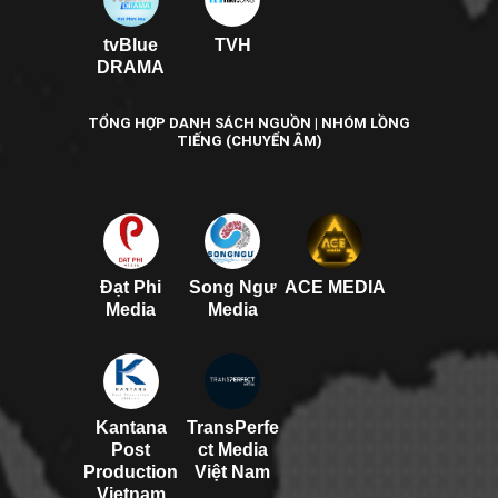
tvBlue
TVH
DRAMA
TỔNG HỢP DANH SÁCH NGUỒN | NHÓM LỒNG
TIẾNG (CHUYỂN ÂM)
Đạt Phi
Song Ngư
ACE MEDIA
Media
Media
Kantana
TransPerfe
Post
ct Media
Production
Việt Nam
Vietnam