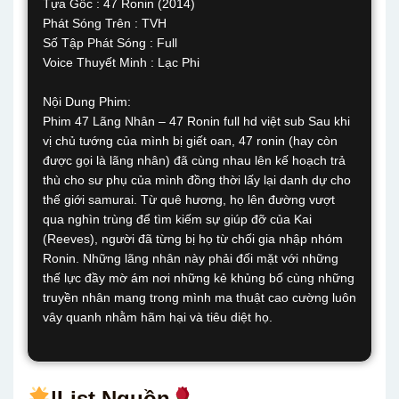
Tựa Gốc : 47 Ronin (2014)
Phát Sóng Trên : TVH
Số Tập Phát Sóng : Full
Voice Thuyết Minh : Lạc Phi
Nội Dung Phim:
Phim 47 Lãng Nhân – 47 Ronin full hd việt sub Sau khi
vị chủ tướng của mình bị giết oan, 47 ronin (hay còn
được gọi là lãng nhân) đã cùng nhau lên kế hoạch trả
thù cho sư phụ của mình đồng thời lấy lại danh dự cho
thế giới samurai. Từ quê hương, họ lên đường vượt
qua nghìn trùng để tìm kiếm sự giúp đỡ của Kai
(Reeves), người đã từng bị họ từ chối gia nhập nhóm
Ronin. Những lãng nhân này phải đối mặt với những
thế lực đầy mờ ám nơi những kẻ khủng bố cùng những
truyền nhân mang trong mình ma thuật cao cường luôn
vây quanh nhằm hãm hại và tiêu diệt họ.
|List Nguồn