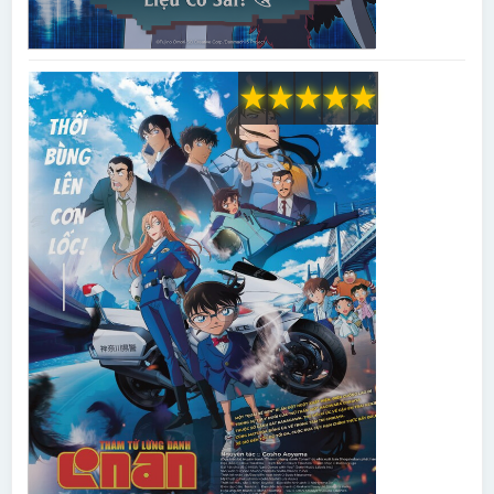
★
★
★
★
★