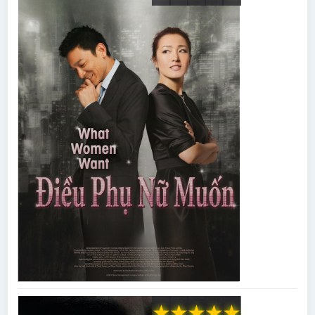
★
★
★
★
★