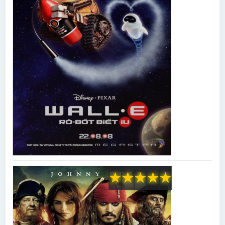
★
★
★
★
★