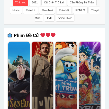
Từ khóa:
2021
Cái Chết Trở Lại
Căn Phòng Tử Thần
Movie
Phim Lẻ
Phim Mới
Phim Mỹ
REMUX
Thuyết
Minh
TVH
Voice-Over
Phim Đề Cử