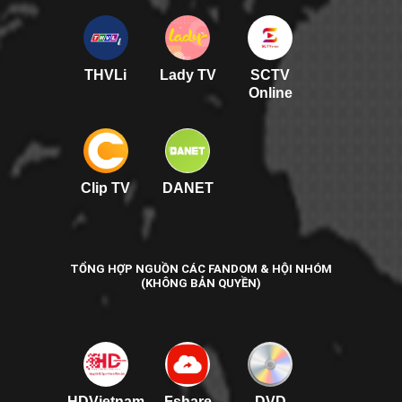
THVLi
Lady TV
SCTV
Online
Clip TV
DANET
TỔNG HỢP NGUỒN CÁC FANDOM & HỘI NHÓM
(KHÔNG BẢN QUYỀN)
HDVietnam
Fshare
DVD