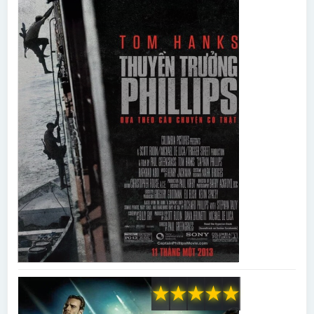
★
★
★
★
★