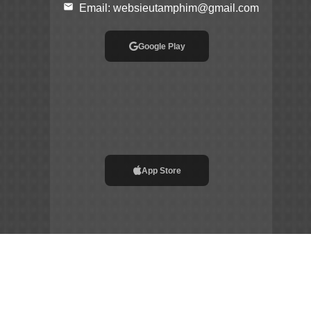
email
Email:
websieutamphim@gmail.com
Google Play
App Store
File APK