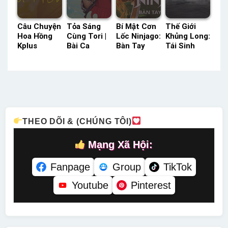
Câu Chuyện
Tỏa Sáng
Bí Mật Cơn
Thế Giới
Hoa Hồng
Cùng Tori |
Lốc Ninjago:
Khủng Long:
Kplus
Bài Ca
Bàn Tay
Tái Sinh
Thuyết
Chiến
Thời Gian
TVH Thuyết
Minh –
Thắng
(Phần 7)
Minh –
Status: 38 /
YouTV Lồng
SeeTV Lồng
Status: HD
38 Thuyết
Tiếng –
Tiếng –
Thuyết
Minh
Status: 20 /
Status: 10 /
Minh
20 Lồng
10 Lồng
Tiếng
Tiếng
THEO DÕI & (CHÚNG TÔI)
Mạng Xã Hội:
Fanpage
Group
TikTok
Youtube
Pinterest