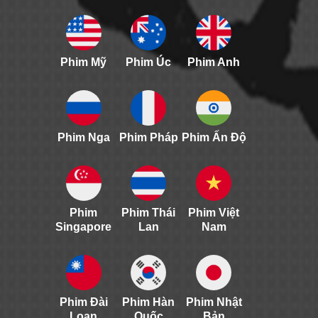
Phim Mỹ
Phim Úc
Phim Anh
Phim Nga
Phim Pháp
Phim Ấn Độ
Phim
Phim Thái
Phim Việt
Singapore
Lan
Nam
Phim Đài
Phim Hàn
Phim Nhật
Loan
Quốc
Bản