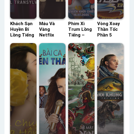
Khách Sạn
Máu Và
Phim Xì
Vòng Xoay
Huyền Bí
Vàng
Trum Lồng
Thần Tốc
Lồng Tiếng
Netflix
Tiếng –
Phần 5
– Status:
Lồng Tiếng
Status: HD
POPS Lồng
HD Lồng
– Status:
Lồng Tiếng
Tiếng –
Tiếng
HD Lồng
Status: 26 /
Tiếng
26 Lồng
Tiếng