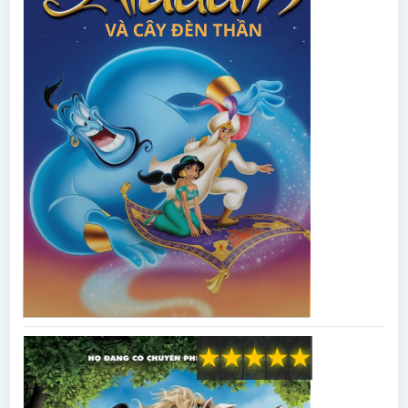
★
★
★
★
★