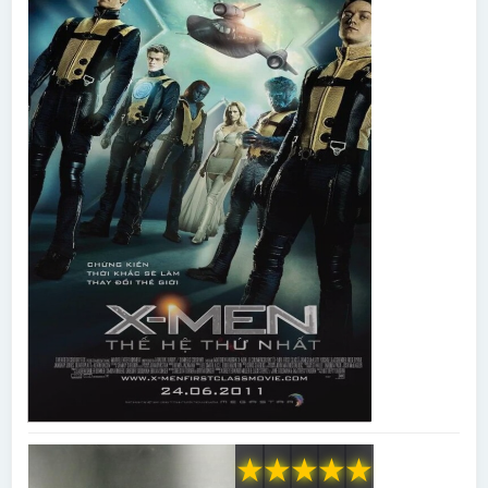
★
★
★
★
★