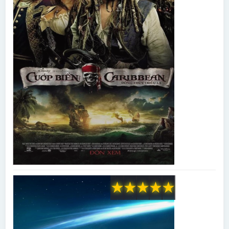
★
★
★
★
★