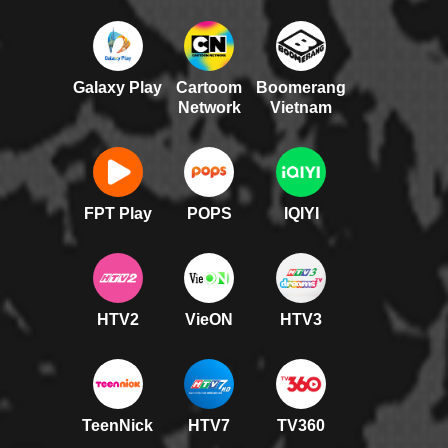
Galaxy Play
Cartoom
Boomerang
Network
Vietnam
FPT Play
POPS
IQIYI
HTV2
VieON
HTV3
TeenNick
HTV7
TV360