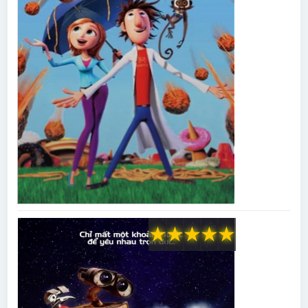
★
★
★
★
★