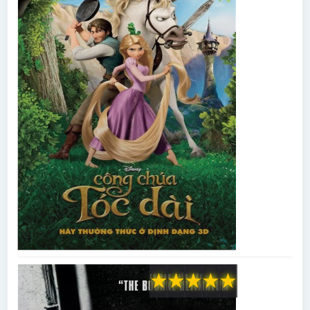
★
★
★
★
★