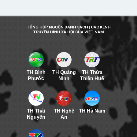
TỔNG HỢP NGUỒN DANH SÁCH | CÁC KÊNH
TRUYỀN HÌNH XÃ HỘI CỦA VIỆT NAM
TH Bình
TH Quảng
TH Thừa
Phước
Ninh
Thiên Huế
TH Thái
TH Nghệ
TH Hà Nam
Nguyên
An