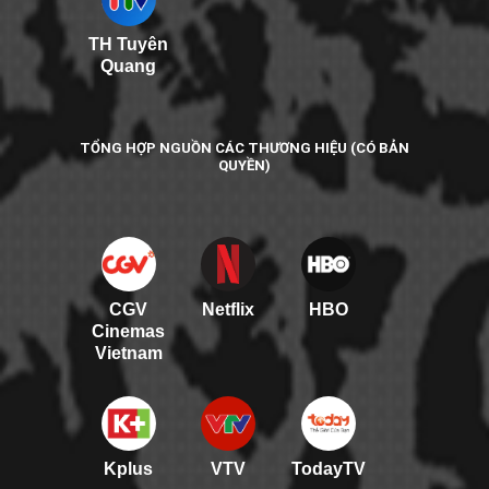
TH Tuyên
Quang
TỔNG HỢP NGUỒN CÁC THƯƠNG HIỆU (CÓ BẢN
QUYỀN)
CGV
Netflix
HBO
Cinemas
Vietnam
Kplus
VTV
TodayTV