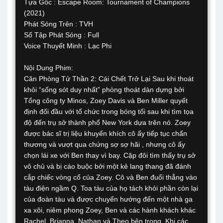
Tựa Gốc : Escape Room: Tournament of Champions
(2021)
Phát Sóng Trên : TVH
Số Tập Phát Sóng : Full
Voice Thuyết Minh : Lạc Phi
Nội Dung Phim:
Căn Phòng Tử Thần 2: Cái Chết Trở Lại Sau khi thoát
khỏi “sống sót duy nhất” phòng thoát dàn dựng bởi
Tổng công ty Minos, Zoey Davis và Ben Miller quyết
định đối đầu với tổ chức trong bóng tối sau khi tìm tọa
độ đến trụ sở thành phố New York dựa trên nó. Zoey
được bác sĩ trị liệu khuyến khích cô ấy tiếp tục chấn
thương và vượt qua chứng sợ sợ hãi , nhưng cô ấy
chọn lái xe với Ben thay vì bay. Cặp đôi tìm thấy trụ sở
vô chủ và bị cáo buộc bởi một kẻ lang thang đã đánh
cắp chiếc vòng cổ của Zoey. Cô và Ben đuổi thẳng vào
tàu điện ngầm Q. Toa tàu của họ tách khỏi phần còn lại
của đoàn tàu và được chuyển hướng đến một nhà ga
xa xôi, niêm phong Zoey, Ben và các hành khách khác
Rachel, Brianna, Nathan và Theo bên trong. Khi các