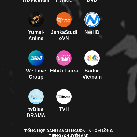
Yumei-
JenkaStudi
NetHD
Anime
oVN
We Love
Hibiki Laura
Barbie
Group
Vietnam
tvBlue
TVH
DRAMA
TỔNG HỢP DANH SÁCH NGUỒN | NHÓM LỒNG
TIẾNG (CHUYỂN ÂM)