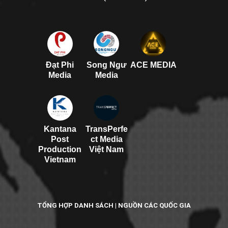
Đạt Phi
Song Ngư
ACE MEDIA
Media
Media
Kantana
TransPerfe
Post
ct Media
Production
Việt Nam
Vietnam
TỔNG HỢP DANH SÁCH | NGUỒN CÁC QUỐC GIA