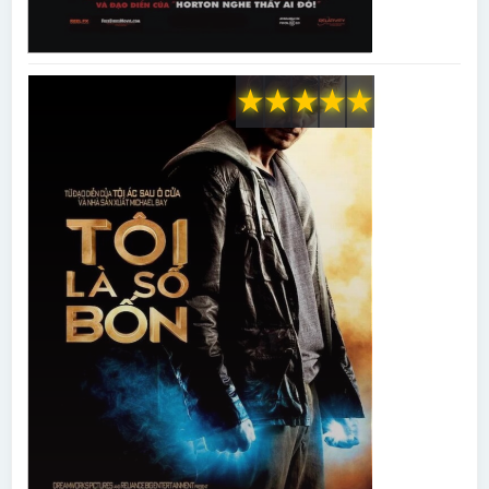
★
★
★
★
★