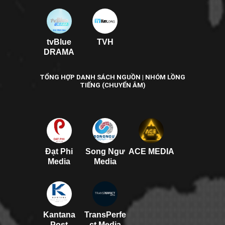
tvBlue
TVH
DRAMA
TỔNG HỢP DANH SÁCH NGUỒN | NHÓM LỒNG
TIẾNG (CHUYỂN ÂM)
Đạt Phi
Song Ngư
ACE MEDIA
Media
Media
Kantana
TransPerfe
Post
ct Media