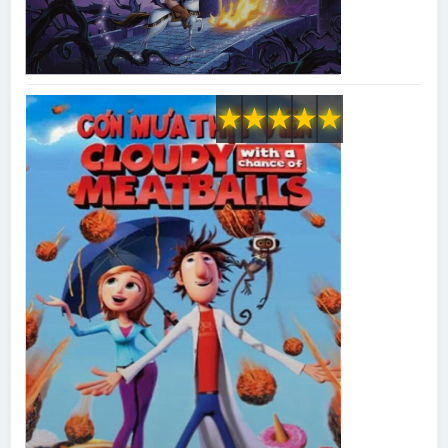
★
★
★
★
★