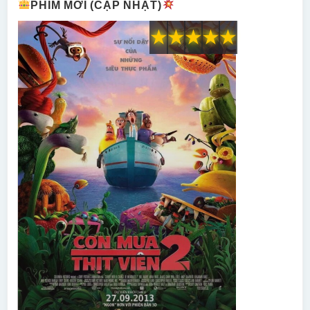
PHIM MỚI (CẬP NHẬT)
★
★
★
★
★