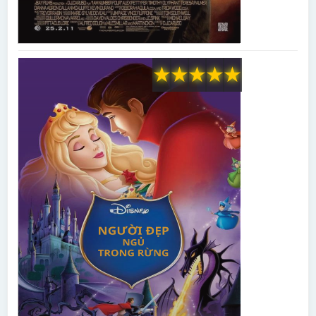
★
★
★
★
★