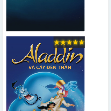
★
★
★
★
★