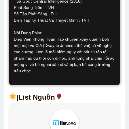
Tựa Gốc : Central Intelligence (2016)
Phát Sóng Trên : TVH
Số Tập Phát Sóng : Full
Biên Tập Kỷ Thuật Và Thuyết Minh : TVH
Nội Dung Phim:
Điệp Viên Không Hoàn Hảo chuyện xoay quanh Bob
một mật vụ CIA (Dwayne Johnson thủ vai) có võ nghệ
cao cường, luôn là mối hiểm nguy với bất cứ tên tội
phạm nào dù thời còn đi học, anh từng phải chịu nỗi ác
mộng vì vẻ bề ngoài xấu xí và bị bạn bè cùng trường
trêu chọc.
|List Nguồn