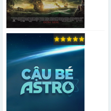
★
★
★
★
★