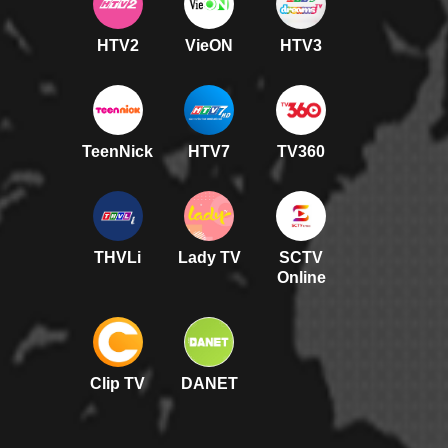
HTV2
VieON
HTV3
TeenNick
HTV7
TV360
THVLi
Lady TV
SCTV
Online
Clip TV
DANET