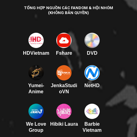
TỔNG HỢP NGUỒN CÁC FANDOM & HỘI NHÓM
(KHÔNG BẢN QUYỀN)
HDVietnam
Fshare
DVD
Yumei-
JenkaStudi
NetHD
Anime
oVN
We Love
Hibiki Laura
Barbie
Group
Vietnam