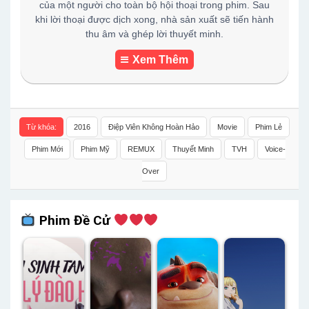
của một người cho toàn bộ hội thoại trong phim. Sau
khi lời thoại được dịch xong, nhà sản xuất sẽ tiến hành
thu âm và ghép lời thuyết minh.
Xem Thêm
Từ khóa:
2016
Điệp Viên Không Hoàn Hảo
Movie
Phim Lẻ
Phim Mới
Phim Mỹ
REMUX
Thuyết Minh
TVH
Voice-
Over
Phim Đề Cử