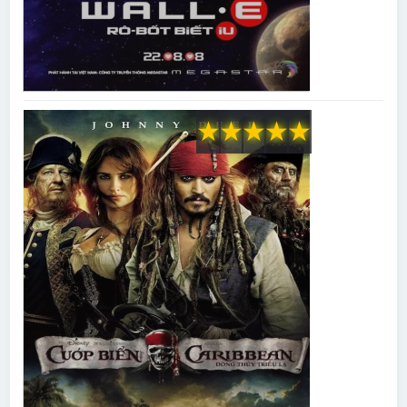
★
★
★
★
★