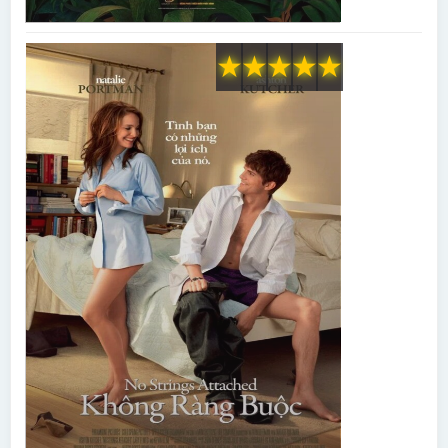
★
★
★
★
★