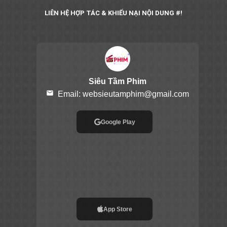
LIÊN HỆ HỢP TÁC & KHIẾU NẠI NỘI DUNG #!
Siêu Tầm Phim
email
Email:
websieutamphim@gmail.com
Google Play
App Store