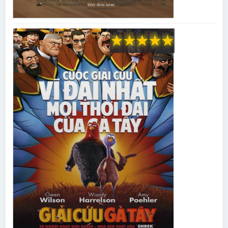
★
★
★
★
★