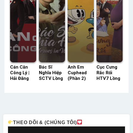
Cán Cân
Bác Sĩ
Anh Em
Cục Cưng
Công Lý |
Nghĩa Hiệp
Cuphead
Rắc Rối
Hải Đăng
SCTV Lồng
(Phần 2)
HTV7 Lồng
Đen HTV7
Tiếng –
Netflix
Tiếng –
Lồng Tiếng
Status: 20 /
Lồng Tiếng
Status: 60 /
– Status:
20 Lồng
– Status:
60 Lồng
30 / 30
Tiếng
13 / 13
Tiếng
Lồng Tiếng
Lồng Tiếng
THEO DÕI & (CHÚNG TÔI)