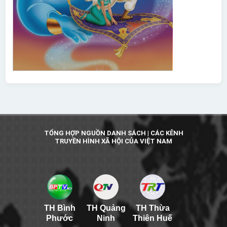
TỔNG HỢP NGUỒN DANH SÁCH | CÁC KÊNH
TRUYỀN HÌNH XÃ HỘI CỦA VIỆT NAM
TH Bình
TH Quảng
TH Thừa
Phước
Ninh
Thiên Huế