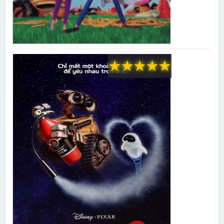
★
★
★
★
★