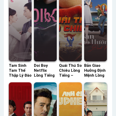
Tam Sinh
Doi Boy
Quái Thú So
Bản Giao
Tam Thế
Netflix
Chiêu Lồng
Hưởng Định
Thập Lý Đào
Lồng Tiếng
Tiếng –
Mệnh Lồng
Hoa Lồng
– Status:
Status: HD
Tiếng –
Tiếng –
HD Lồng
Lồng Tiếng
Status: 12 /
Status: 58 /
Tiếng
12 Lồng
58 Lồng
Tiếng
Tiếng