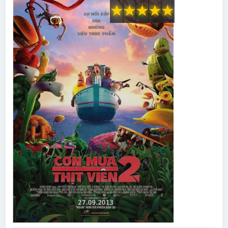
★
★
★
★
★