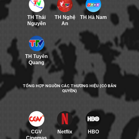
TH Thái
TH Nghệ
TH Hà Nam
Nguyên
An
TH Tuyên
Quang
TỔNG HỢP NGUỒN CÁC THƯƠNG HIỆU (CÓ BẢN
QUYỀN)
CGV
Netflix
HBO
Cinemas