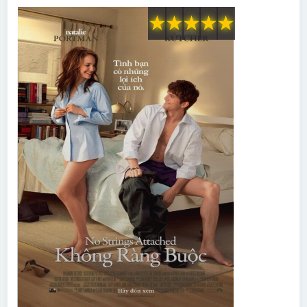
★
★
★
★
★