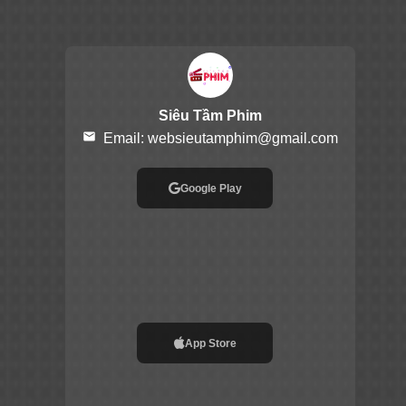
Siêu Tầm Phim
email
Email:
websieutamphim@gmail.com
Google Play
App Store