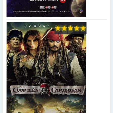
★
★
★
★
★