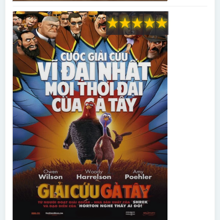
★
★
★
★
★