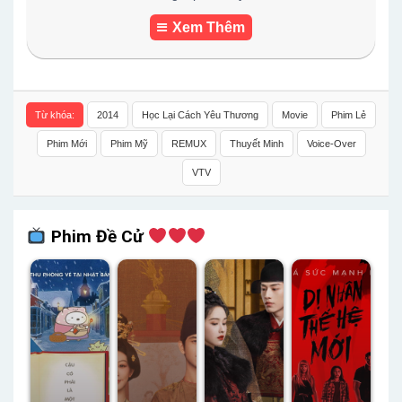
Xem Thêm
Từ khóa:
2014
Học Lại Cách Yêu Thương
Movie
Phim Lẻ
Phim Mới
Phim Mỹ
REMUX
Thuyết Minh
Voice-Over
VTV
Phim Đề Cử