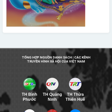
TỔNG HỢP NGUỒN DANH SÁCH | CÁC KÊNH
TRUYỀN HÌNH XÃ HỘI CỦA VIỆT NAM
TH Bình
TH Quảng
TH Thừa
Phước
Ninh
Thiên Huế