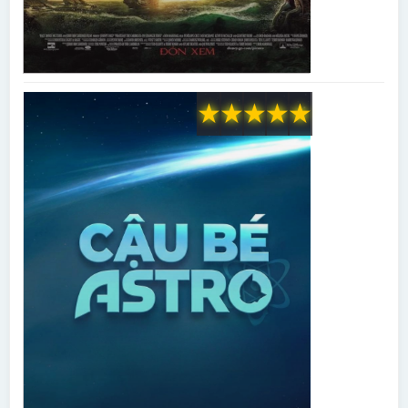
★
★
★
★
★