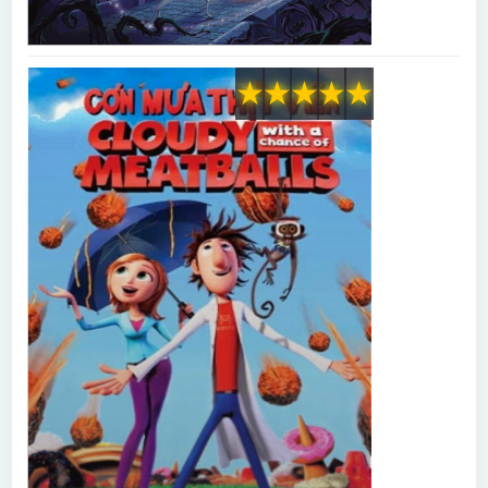
★
★
★
★
★