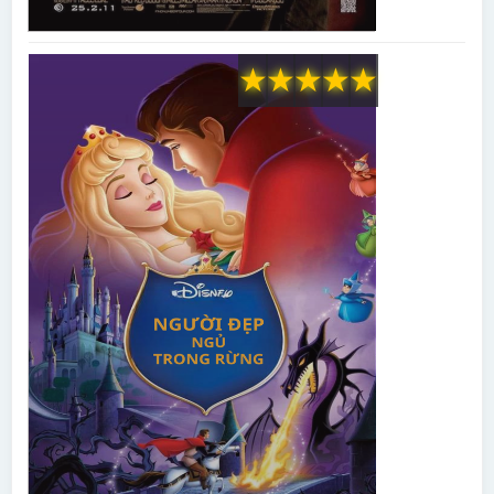
★
★
★
★
★