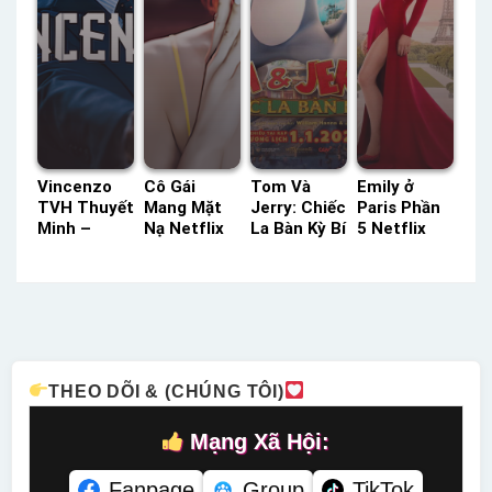
Vincenzo
Cô Gái
Tom Và
Emily ở
TVH Thuyết
Mang Mặt
Jerry: Chiếc
Paris Phần
Minh –
Nạ Netflix
La Bàn Kỳ Bí
5 Netflix
Status: 20 /
Lồng Tiếng
Lồng Tiếng
Lồng Tiếng
20 Thuyết
– Status:
– Status:
– Status:
Minh
07 / 07
HD Lồng
10 / 10
Lồng Tiếng
Tiếng
Lồng Tiếng
THEO DÕI & (CHÚNG TÔI)
Mạng Xã Hội:
Fanpage
Group
TikTok