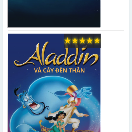
★
★
★
★
★