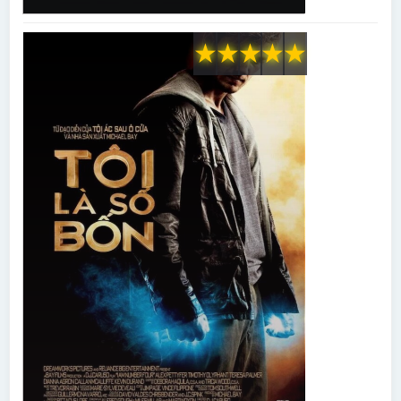
★
★
★
★
★