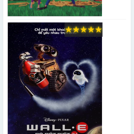
★
★
★
★
★