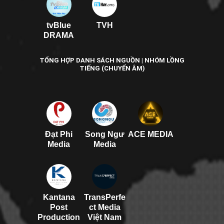
tvBlue
TVH
DRAMA
TỔNG HỢP DANH SÁCH NGUỒN | NHÓM LỒNG
TIẾNG (CHUYỂN ÂM)
Đạt Phi
Song Ngư
ACE MEDIA
Media
Media
Kantana
TransPerfe
Post
ct Media
Production
Việt Nam