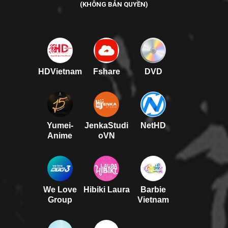
(KHÔNG BẢN QUYỀN)
HDVietnam
Fshare
DVD
Yumei-
JenkaStudi
NetHD
Anime
oVN
We Love
Hibiki Laura
Barbie
Group
Vietnam