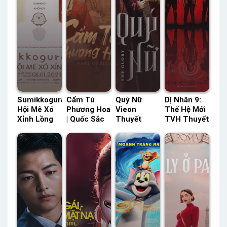
Sumikkogurashi:
Cẩm Tú
Quý Nữ
Dị Nhân 9:
Hội Mê Xó
Phương Hoa
Vieon
Thế Hệ Mới
Xỉnh Lồng
| Quốc Sắc
Thuyết
TVH Thuyết
Tiếng –
Phương Hoa
Minh –
Minh –
Status: HD
(Phân 2)
Status: 30 /
Status: HD
Lồng Tiếng
FPT Thuyết
30 Thuyết
Thuyết
Minh –
Minh
Minh
Status: 24 /
24 Thuyết
Minh