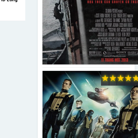
★
★
★
★