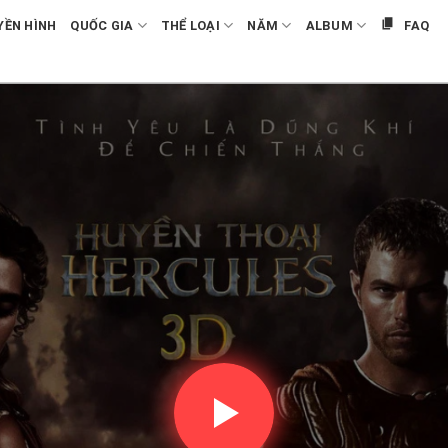
YỀN HÌNH
QUỐC GIA
THỂ LOẠI
NĂM
ALBUM
FAQ