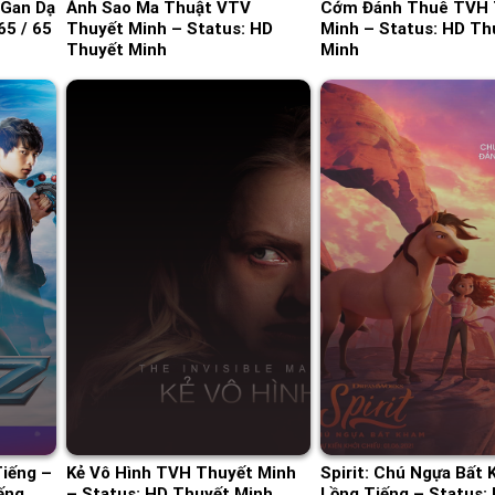
 Gan Dạ
Ánh Sao Ma Thuật VTV
Cớm Đánh Thuê TVH 
65 / 65
Thuyết Minh – Status: HD
Minh – Status: HD Th
Thuyết Minh
Minh
Tiếng –
Kẻ Vô Hình TVH Thuyết Minh
Spirit: Chú Ngựa Bất
ếng
– Status: HD Thuyết Minh
Lồng Tiếng – Status: