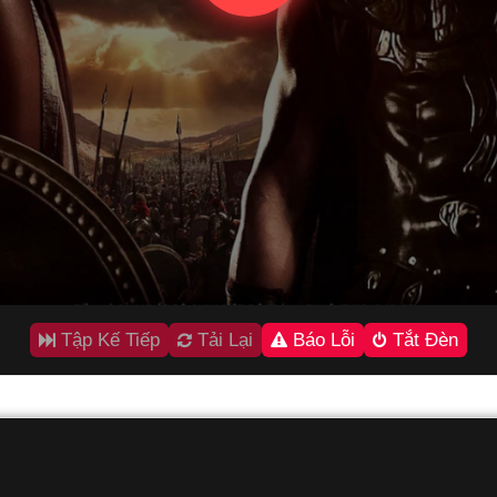
Tập Kế Tiếp
Tải Lại
Báo Lỗi
Tắt Đèn