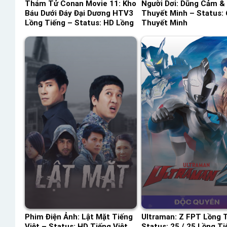
Thám Tử Conan Movie 11: Kho
Người Dơi: Dũng Cảm &
Báu Dưới Đáy Đại Dương HTV3
Thuyết Minh – Status: 
Lồng Tiếng – Status: HD Lồng
Thuyết Minh
Tiếng
Phim Điện Ảnh: Lật Mặt Tiếng
Ultraman: Z FPT Lồng 
Việt – Status: HD Tiếng Việt
Status: 25 / 25 Lồng Ti