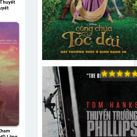
Thuyết
uyết
★
★
★
★
 Kham
 HD Lồng