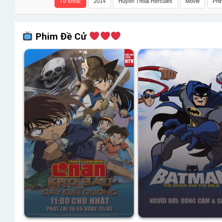
Từ khóa:
2014
Huyền Thoại Hercules
Movie
Phi
Phim Đề Cử