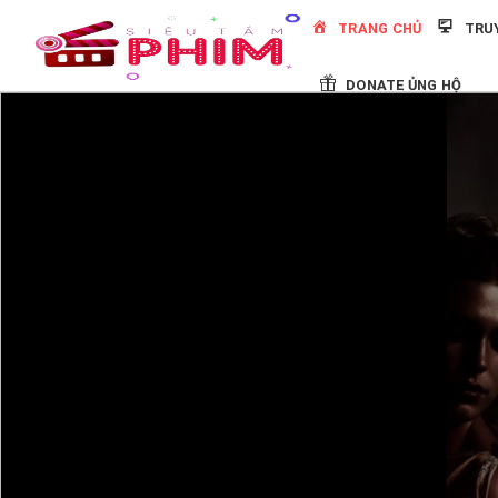
Skip
TRANG CHỦ
TRU
to
content
DONATE ỦNG HỘ