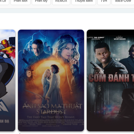
m Lẻ
Phim Mới
Phim Mỹ
REMUX
Thuyết Minh
TVH
Voice-Over