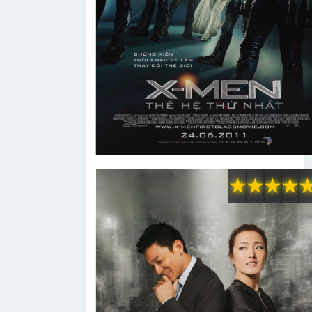
★
★
★
★