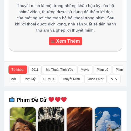
Thuyết minh là một trong những khâu hậu kỳ của bộ
phim/ video, thường được sử dụng để thêm lời đọc
của một người cho toàn bộ hội thoại trong phim. Sau
khi lời thoại được dịch xong, nhà sản xuất sẽ tiến hành
thu âm và ghép lời thuyết minh.
Xem Thêm
Từ khóa:
2011
Ma Thuật Tình Yêu
Movie
Phim Lẻ
Phim
Mới
Phim Mỹ
REMUX
Thuyết Minh
Voice-Over
VTV
Phim Đề Cử