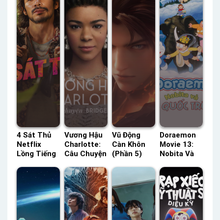
4 Sát Thủ
Vương Hậu
Vũ Động
Doraemon
Netflix
Charlotte:
Càn Khôn
Movie 13:
Lồng Tiếng
Câu Chuyện
(Phần 5)
Nobita Và
– Status:
Bridgerton
TVH Thuyết
Vương Quốc
HD Lồng
Netflix
Minh –
Trên Mây
Tiếng
Lồng Tiếng
Status: 12 /
HTV3 Lồng
– Status:
12 Thuyết
Tiếng –
06 / 06
Minh
Status: HD
Lồng Tiếng
Lồng Tiếng