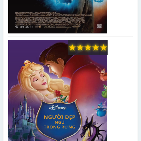
★
★
★
★
★