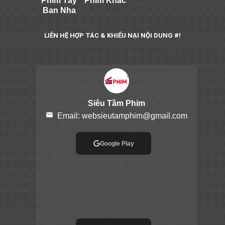
Phim Tây
Phim Khác
Ban Nha
LIÊN HỆ HỢP TÁC & KHIẾU NẠI NỘI DUNG #!
Siêu Tầm Phim
email
Email:
websieutamphim@gmail.com
Google Play