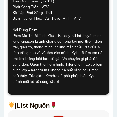
Tựa Gốc : Beastly (2011)
Phát Sóng Trên : VTV
Số Tập Phát Sóng : Full
Biên Tập Kỹ Thuật Và Thuyết Minh : VTV
Nội Dung Phim:
Phim Ma Thuật Tình Yêu – Beastly full hd thuyết minh
Kyle Kingson là anh chàng có trong tay mọi thứ – điển
trai, giàu có, thông minh, nhưng mắc nhiều tật xấu. Vì
tính trăng hoa và vô tâm của mình, Kyle đã làm tan nát
trái tim không biết bao cô gái. Và chuyện gì phải đến
cũng đến. Quen thói hợm hĩnh, Tyler chế nhạo cô bạn
cùng lớp – Kendra mà không hề biết rằng cô là một
phù thủy. Tức giận, Kendra đã phù phép biến Kyle
thành một kẻ vô cùng xấu xí…
|List Nguồn