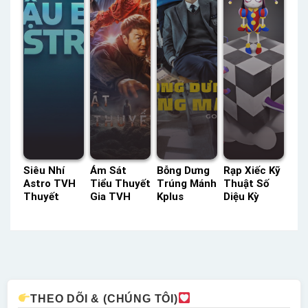
Siêu Nhí
Ám Sát
Bỗng Dưng
Rạp Xiếc Kỹ
Astro TVH
Tiểu Thuyết
Trúng Mánh
Thuật Số
Thuyết
Gia TVH
Kplus
Diệu Kỳ
Minh –
Thuyết
Thuyết
Netflix
Status: HD
Minh –
Minh –
Lồng Tiếng
Thuyết
Status: HD
Status: HD
– Status:
Minh
Thuyết
Thuyết
03 / ?? Lồng
Minh
Minh
Tiếng
THEO DÕI & (CHÚNG TÔI)