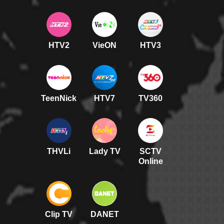
HTV2
VieON
HTV3
TeenNick
HTV7
TV360
THVLi
Lady TV
SCTV
Online
Clip TV
DANET