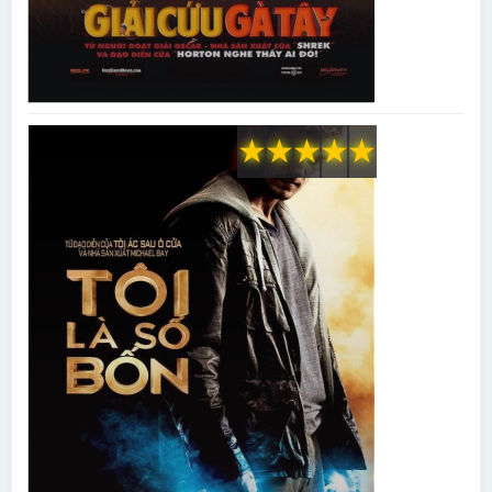
★
★
★
★
★