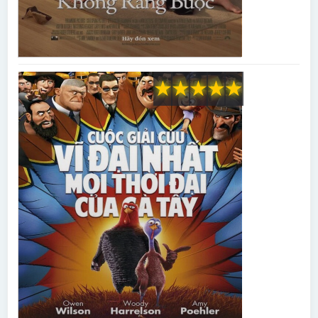
★
★
★
★
★