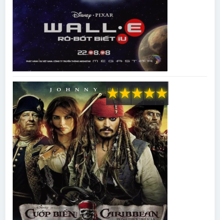
★
★
★
★
★