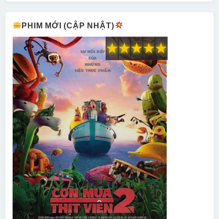
PHIM MỚI (CẬP NHẬT)
★
★
★
★
★