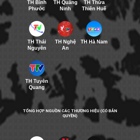
TH Bình
TH Quảng
TH Thừa
Phước
Ninh
Thiên Huế
TH Thái
TH Nghệ
TH Hà Nam
Nguyên
An
TH Tuyên
Quang
TỔNG HỢP NGUỒN CÁC THƯƠNG HIỆU (CÓ BẢN
QUYỀN)