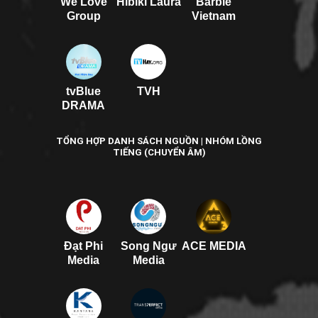
We Love
Hibiki Laura
Barbie
Group
Vietnam
tvBlue
TVH
DRAMA
TỔNG HỢP DANH SÁCH NGUỒN | NHÓM LỒNG
TIẾNG (CHUYỂN ÂM)
Đạt Phi
Song Ngư
ACE MEDIA
Media
Media