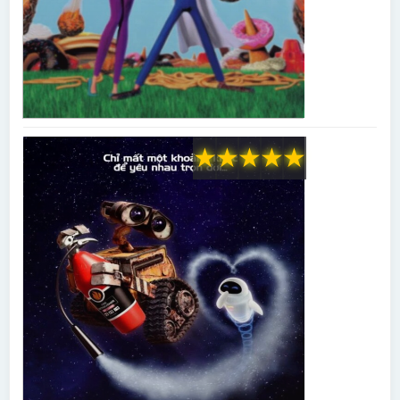
★
★
★
★
★