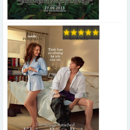
★
★
★
★
★