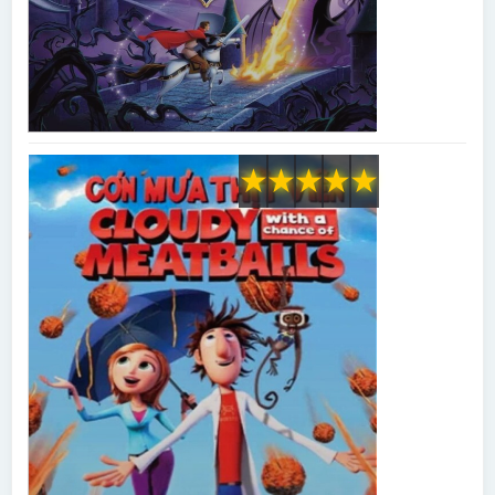
★
★
★
★
★