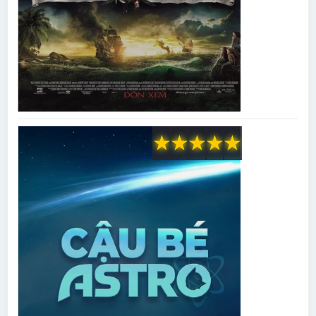
★
★
★
★
★