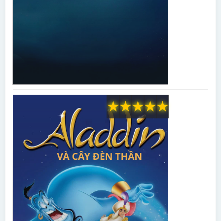
★
★
★
★
★