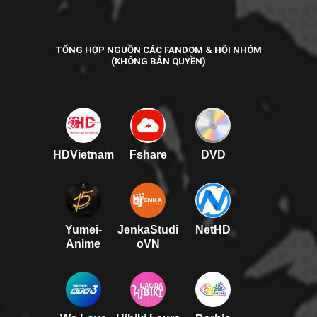
TỔNG HỢP NGUỒN CÁC FANDOM & HỘI NHÓM
(KHÔNG BẢN QUYỀN)
HDVietnam
Fshare
DVD
Yumei-
JenkaStudi
NetHD
Anime
oVN