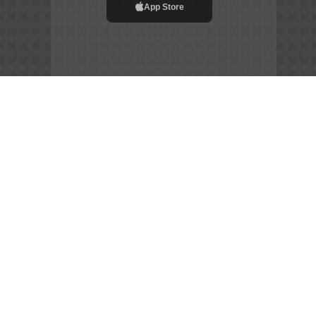
App Store
File APK
Copyright ©
2026
Siêu Tầm Phim
Chia Sẻ Đam Mê –
Gắn Kết Cộng Đồng – Tôn Vinh Nghệ Thuật
sieutamphim.pro