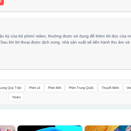
m
ậu kỳ của bộ phim/ video, thường được sử dụng để thêm lời đọc của m
 Sau khi lời thoại được dịch xong, nhà sản xuất sẽ tiến hành thu âm và
Long Quỷ Trận
Phim Lẻ
Phim Mới
Phim Trung Quốc
Thuyết Minh
Vo
Youku