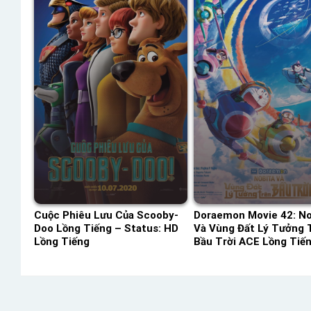
Cuộc Phiêu Lưu Của Scooby-
Doraemon Movie 42: No
Doo Lồng Tiếng – Status: HD
Và Vùng Đất Lý Tưởng 
Lồng Tiếng
Bầu Trời ACE Lồng Tiế
Status: HD Lồng Tiếng