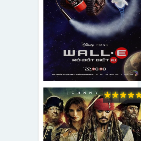
★
★
★
★