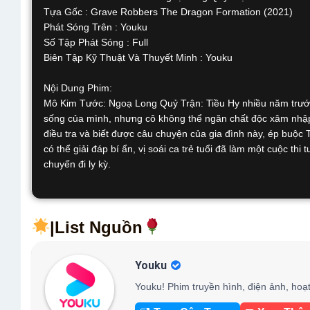
Tựa Gốc : Grave Robbers The Dragon Formation (2021)
Phát Sóng Trên : Youku
Số Tập Phát Sóng : Full
Biên Tập Kỹ Thuật Và Thuyết Minh : Youku
Nội Dung Phim:
Mô Kim Tước: Ngoạ Long Quỷ Trận: Tiều Hy nhiều năm trước 
sống của mình, nhưng cô không thể ngăn chất độc xâm nhập 
điều tra và biết được câu chuyện của gia đình này, ép buộc 
có thể giải đáp bí ẩn, vị soái ca trẻ tuổi đã làm một cuộc th
chuyến đi ly kỳ.
|List Nguồn
Youku
Youku! Phim truyền hình, điện ảnh, hoạ