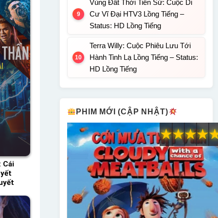
Vùng Đất Thời Tiền Sử: Cuộc Di
Cư Vĩ Đại HTV3 Lồng Tiếng –
Status: HD Lồng Tiếng
Terra Willy: Cuộc Phiêu Lưu Tới
Hành Tinh Lạ Lồng Tiếng – Status:
HD Lồng Tiếng
PHIM MỚI (CẬP NHẬT)
★
★
★
★
 Cái
yết
uyết