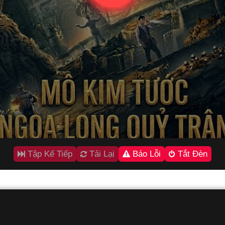
Tập Kế Tiếp
Tải Lại
Báo Lỗi
Tắt Đèn