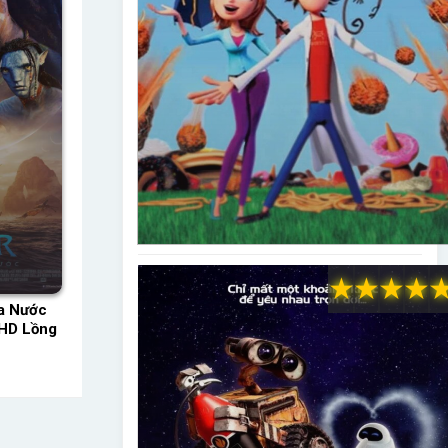
★
★
★
★
a Nước
 HD Lồng