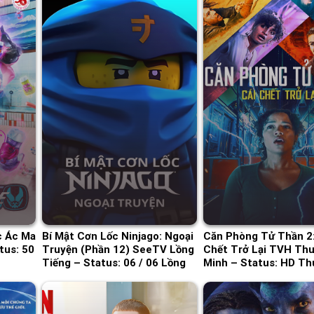
c Ác Ma
Bí Mật Cơn Lốc Ninjago: Ngoại
Căn Phòng Tử Thần 2:
tus: 50
Truyện (Phần 12) SeeTV Lồng
Chết Trở Lại TVH Thu
Tiếng – Status: 06 / 06 Lồng
Minh – Status: HD Th
Tiếng
Minh