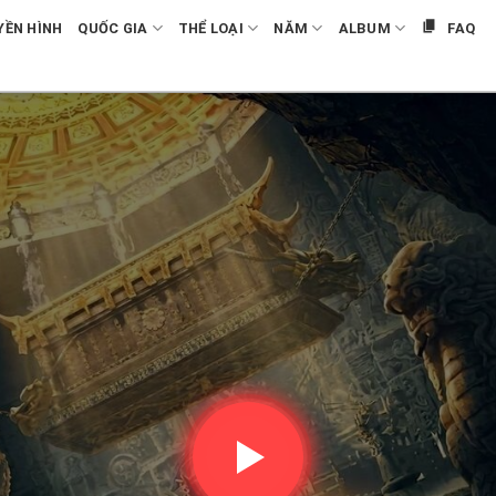
YỀN HÌNH
QUỐC GIA
THỂ LOẠI
NĂM
ALBUM
FAQ