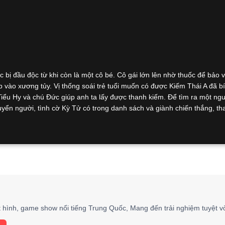
bị đầu độc từ khi còn là một cô bé. Cô gái lớn lên nhờ thuốc để bảo
vào xương tủy. Vị thống soái trẻ tuổi muốn có được Kiếm Thái A đã b
Tiểu Hy và chú Đức giúp anh ta lấy được thanh kiếm. Để tìm ra một ngư
i tuyển người, tình cờ Kỳ Tử có trong danh sách và giành chiến thắng, t
t hình, game show nổi tiếng Trung Quốc, Mang đến trải nghiệm tuyệt vờ