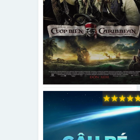
★
★
★
★