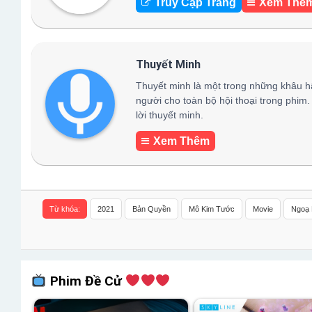
Truy Cập Trang
Xem Thê
Thuyết Minh
Thuyết minh là một trong những khâu h
người cho toàn bộ hội thoại trong phim.
lời thuyết minh.
Xem Thêm
Từ khóa:
2021
Bản Quyền
Mô Kim Tước
Movie
Ngoạ 
Phim Đề Cử