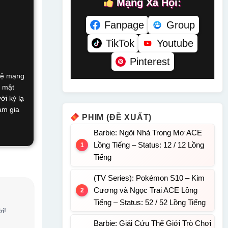
Mạng Xã Hội:
Fanpage
Group
TikTok
Youtube
Pinterest
 vệ mạng
í mật
ời kỳ lạ
ham gia
PHIM (ĐỀ XUẤT)
Barbie: Ngôi Nhà Trong Mơ ACE
Lồng Tiếng – Status: 12 / 12 Lồng
Tiếng
(TV Series): Pokémon S10 – Kim
Cương và Ngọc Trai ACE Lồng
Tiếng – Status: 52 / 52 Lồng Tiếng
i!
Barbie: Giải Cứu Thế Giới Trò Chơi