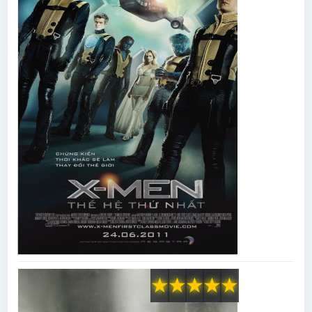
★
★
★
★
★