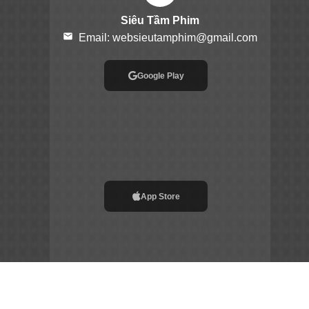
Siêu Tầm Phim
email
Email:
websieutamphim@gmail.com
Google Play
App Store