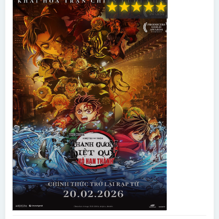
★
★
★
★
★