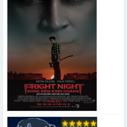
★
★
★
★
★