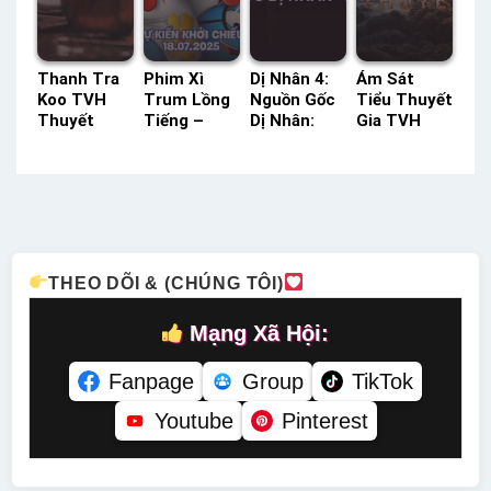
Thanh Tra
Phim Xì
Dị Nhân 4:
Ám Sát
Koo TVH
Trum Lồng
Nguồn Gốc
Tiểu Thuyết
Thuyết
Tiếng –
Dị Nhân:
Gia TVH
Minh –
Status: HD
Người Sói
Thuyết
Status: 12 /
Lồng Tiếng
Vieon
Minh –
12 Thuyết
Thuyết
Status: HD
Minh
Minh –
Thuyết
Status: HD
Minh
Thuyết
Minh
THEO DÕI & (CHÚNG TÔI)
Mạng Xã Hội:
Fanpage
Group
TikTok
Youtube
Pinterest