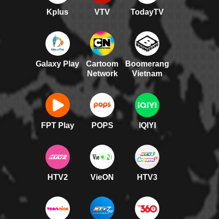
Kplus
VTV
TodayTV
Galaxy Play
Cartoom
Boomerang
Network
Vietnam
FPT Play
POPS
IQIYI
HTV2
VieON
HTV3