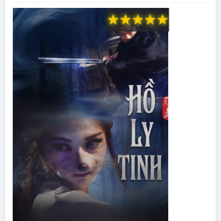
★
★
★
★
★