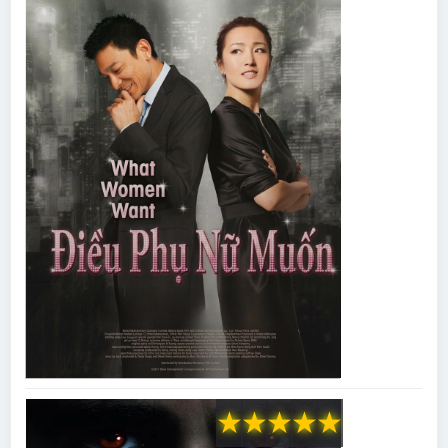
★
★
★
★
★