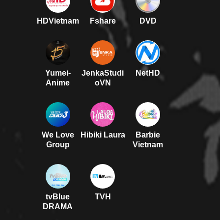
HDVietnam
Fshare
DVD
Yumei-
JenkaStudi
NetHD
Anime
oVN
We Love
Hibiki Laura
Barbie
Group
Vietnam
tvBlue
TVH
DRAMA