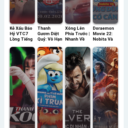
Kẻ Xấu Báo
Thanh
Xông Lên
Doraemon
Hỷ VTC7
Gươm Diệt
Phía Trước |
Movie 22:
Lồng Tiếng
Quỷ: Vô Hạn
Nhanh Về
Nobita Và
– Status:
Thành ACE
Phía Trước
Những Dũng
HD Lồng
Lồng Tiếng
VTC7 Lồng
Sĩ Có Cánh
Tiếng
– Status:
Tiếng –
HTV3 Lồng
HD Lồng
Status: HD
Tiếng –
Tiếng
Lồng Tiếng
Status: HD
Lồng Tiếng