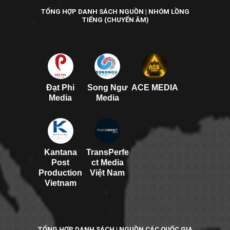
TỔNG HỢP DANH SÁCH NGUỒN | NHÓM LỒNG
TIẾNG (CHUYỂN ÂM)
Đạt Phi
Song Ngư
ACE MEDIA
Media
Media
Kantana
TransPerfe
Post
ct Media
Production
Việt Nam
Vietnam
TỔNG HỢP DANH SÁCH | NGUỒN CÁC QUỐC GIA