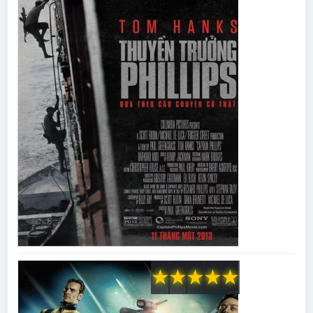
★
★
★
★
★