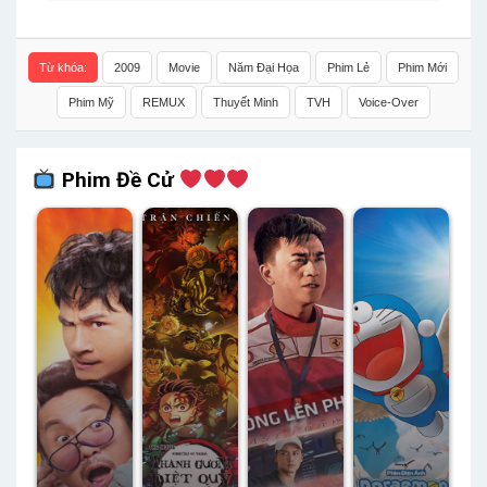
Từ khóa:
2009
Movie
Năm Đại Họa
Phim Lẻ
Phim Mới
Phim Mỹ
REMUX
Thuyết Minh
TVH
Voice-Over
Phim Đề Cử