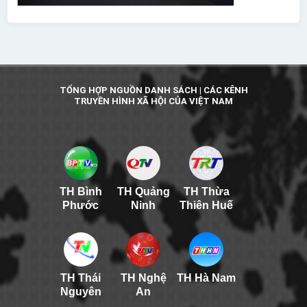
TỔNG HỢP NGUỒN DANH SÁCH | CÁC KÊNH
TRUYỀN HÌNH XÃ HỘI CỦA VIỆT NAM
TH Bình
TH Quảng
TH Thừa
Phước
Ninh
Thiên Huế
TH Thái
TH Nghệ
TH Hà Nam
Nguyên
An