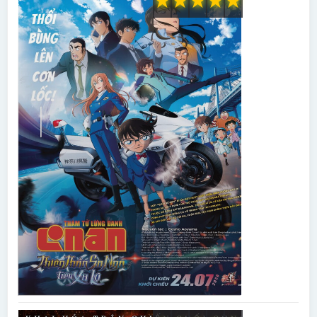
★
★
★
★
★