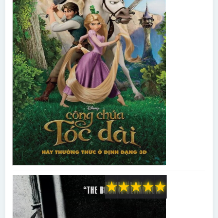
★
★
★
★
★