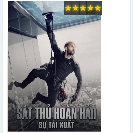
★
★
★
★
★